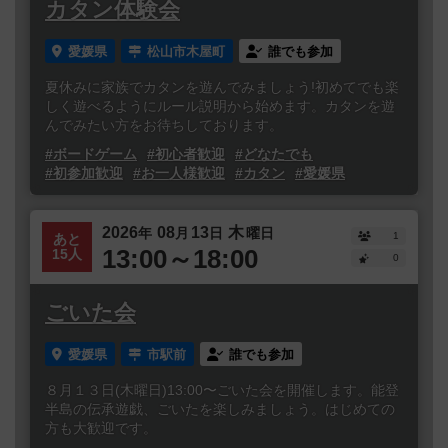
カタン体験会
愛媛県
松山市木屋町
誰でも参加
夏休みに家族でカタンを遊んでみましょう!初めてでも楽
しく遊べるようにルール説明から始めます。カタンを遊
んでみたい方をお待ちしております。
#ボードゲーム
#初心者歓迎
#どなたでも
#初参加歓迎
#お一人様歓迎
#カタン
#愛媛県
2026
08
13
木
年
月
日
曜日
1
あと
13:00～18:00
15人
0
ごいた会
愛媛県
市駅前
誰でも参加
８月１３日(木曜日)13:00〜ごいた会を開催します。能登
半島の伝承遊戯、ごいたを楽しみましょう。はじめての
方も大歓迎です。