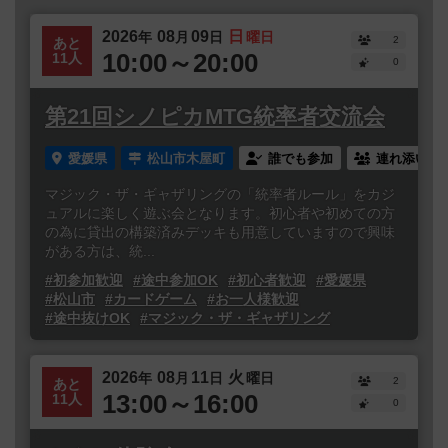
2026
08
09
日
年
月
日
曜日
2
あと
10:00～20:00
11人
0
第21回シノピカMTG統率者交流会
愛媛県
松山市木屋町
誰でも参加
連れ添い登
マジック・ザ・ギャザリングの「統率者ルール」をカジ
ュアルに楽しく遊ぶ会となります。初心者や初めての方
の為に貸出の構築済みデッキも用意していますので興味
がある方は、統...
#初参加歓迎
#途中参加OK
#初心者歓迎
#愛媛県
#松山市
#カードゲーム
#お一人様歓迎
#途中抜けOK
#マジック・ザ・ギャザリング
2026
08
11
火
年
月
日
曜日
2
あと
13:00～16:00
11人
0