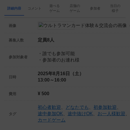
遊べる
店舗の
当日の
詳細内容
コメント
参加者
ゲーム
ゲーム
様子
画像
定員8人
募集人数
・誰でも参加可能
参加対象者
・参加者のお連れ様
2025年8月16日（土）
日時
13:00～16:00
¥ 500
費用
初心者歓迎
、
どなたでも
、
初参加歓迎
、
途中参加OK
、
途中抜けOK
、
お一人様歓迎
、
タグ
カードゲーム