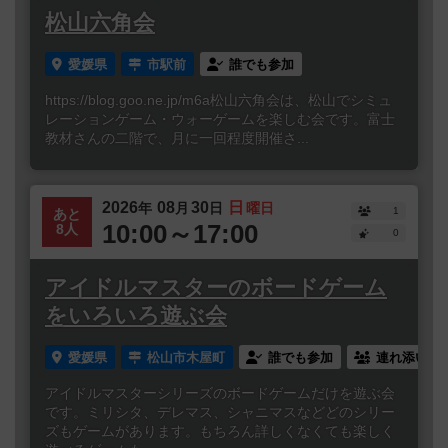
松山六角会
愛媛県
市駅前
誰でも参加
https://blog.goo.ne.jp/m6a松山六角会は、松山でシミュ
レーションゲーム・ウォーゲームを楽しむ会です。富士
教材さんの二階で、月に一回程度開催さ...
2026
08
30
日
年
月
日
曜日
1
あと
10:00～17:00
8人
0
アイドルマスターのボードゲーム
をいろいろ遊ぶ会
愛媛県
松山市木屋町
誰でも参加
連れ添い登
アイドルマスターシリーズのボードゲームだけを遊ぶ会
です。ミリシタ、デレマス、シャニマスなどどのシリー
ズもゲームがあります。もちろん詳しくなくても楽しく