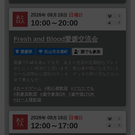
2026
08
16
日
年
月
日
曜日
1
あと
10:00～20:00
12人
0
Fresh and Blood愛媛交流会
愛媛県
松山市木屋町
誰でも参加
愛媛でFaBを遊んでる方、あまり交流や定期的なプレイ
がしにくい状況だと思います。初心者や気になる方にも
ルール説明から貸出のデッキ、デッキの作り方などから
全て教えなが...
#カードゲーム
#初心者歓迎
#どなたでも
#初参加歓迎
#途中参加OK
#途中抜けOK
#お一人様歓迎
2026
08
16
日
年
月
日
曜日
1
あと
12:00～17:00
7人
0