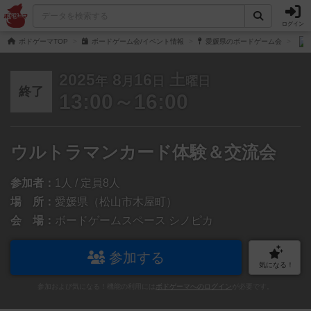
ログイン
ボドゲーマTOP
ボードゲーム会/イベント情報
愛媛県のボードゲーム会
2025
8
16
土
年
月
日
曜日
終了
13:00～16:00
ウルトラマンカード体験＆交流会
参加者：
1人 / 定員8人
場 所：
愛媛県（松山市木屋町）
会 場：
ボードゲームスペース シノピカ
参加する
気になる！
参加および気になる！機能の利用には
ボドゲーマへのログイン
が必要です。