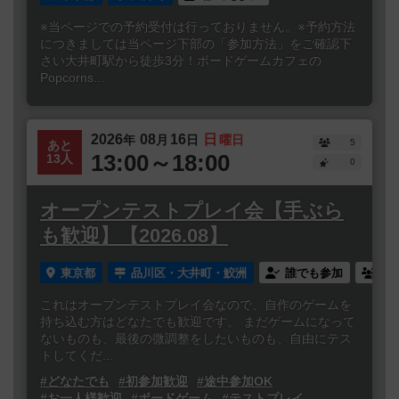
※当ページでの予約受付は行っておりません。※予約方法
につきましては当ページ下部の「参加方法」をご確認下
さい大井町駅から徒歩3分！ボードゲームカフェの
Popcorns...
2026
08
16
日
年
月
日
曜日
5
あと
13:00～18:00
13人
0
オープンテストプレイ会【手ぶら
も歓迎】【2026.08】
東京都
品川区・大井町・鮫洲
誰でも参加
連
これはオープンテストプレイ会なので、自作のゲームを
持ち込む方はどなたでも歓迎です。 まだゲームになって
ないものも、最後の微調整をしたいものも、自由にテス
トしてくだ...
#どなたでも
#初参加歓迎
#途中参加OK
#お一人様歓迎
#ボードゲーム
#テストプレイ