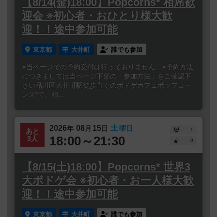
【8/14(金)18:00】Popcorns* 相席歓
迎会 ※初心者・おひとり様大歓
迎！！途中参加可能
東京都
大井町
誰でも参加
※当ページでの予約受付は行っておりません。※予約方法
につきましては当ページ下部の「参加方法」をご確認下
さい品川区大井町駅徒歩直ぐのボドゲカフェポップコー
ンズ*で、相...
2026
08
15
土
年
月
日
曜日
1
あと
18:00～21:30
3人
0
【8/15(土)18:00】Popcorns* 世界3
大ボドゲ会 ※初心者・お一人様大歓
迎！！途中参加可能
東京都
大井町
誰でも参加