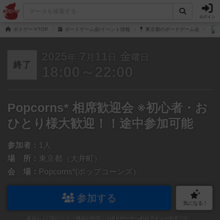
ログイン
ボドゲーマTOP
ボードゲーム会/イベント情報
東京都のボードゲーム会
2025
7
11
金
年
月
日
曜日
終了
18:00～22:00
Popcorns* 相席歓迎会 ※初心者・お
ひとり様大歓迎！！途中参加可能
参加者：
1人
場 所：
東京都（大井町）
会 場：
Popcorns*(ポップコーンズ）
参加する
気になる！
参加および気になる！機能の利用には
ボドゲーマへのログイン
が必要です。