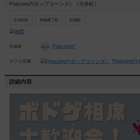
Popcorns*(ポップコーンズ）（大井町）
大井町駅
青物横丁駅
鮫洲駅
Popcorns*
主催者
Popcorn
カフェ/店舗
詳細内容