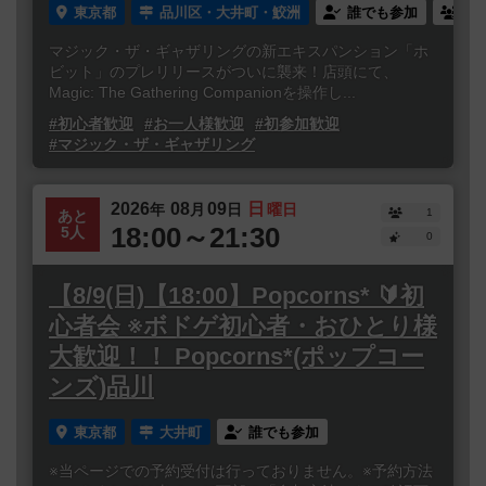
東京都
品川区・大井町・鮫洲
誰でも参加
連
マジック・ザ・ギャザリングの新エキスパンション「ホ
ビット」のプレリリースがついに襲来！店頭にて、
Magic: The Gathering Companionを操作し...
#初心者歓迎
#お一人様歓迎
#初参加歓迎
#マジック・ザ・ギャザリング
2026
08
09
日
年
月
日
曜日
1
あと
18:00～21:30
5人
0
【8/9(日)【18:00】Popcorns* 🔰初
心者会 ※ボドゲ初心者・おひとり様
大歓迎！！ Popcorns*(ポップコー
ンズ)品川
東京都
大井町
誰でも参加
※当ページでの予約受付は行っておりません。※予約方法