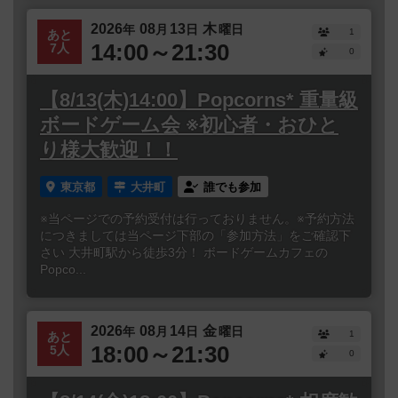
2026
08
13
木
年
月
日
曜日
1
あと
14:00～21:30
7人
0
【8/13(木)14:00】Popcorns* 重量級
ボードゲーム会 ※初心者・おひと
り様大歓迎！！
東京都
大井町
誰でも参加
※当ページでの予約受付は行っておりません。※予約方法
につきましては当ページ下部の「参加方法」をご確認下
さい 大井町駅から徒歩3分！ ボードゲームカフェの
Popco...
2026
08
14
金
年
月
日
曜日
1
あと
18:00～21:30
5人
0