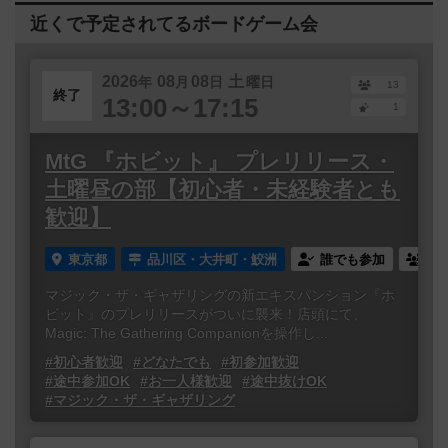
近くで予定されてるボードゲーム会
2026
08
08
土
年
月
日
曜日
13
終了
13:00～17:15
1
MtG 『ホビット』 プレリリース・
土曜昼の部【初心者・未経験者とも
歓迎】
東京都
品川区・大井町・鮫洲
誰でも参加
連
マジック・ザ・ギャザリングの新エキスパンション『ホ
ビット』のプレリリースがついに襲来！店頭にて、
Magic: The Gathering Companionを操作し...
#初心者歓迎
#どなたでも
#初参加歓迎
#途中参加OK
#お一人様歓迎
#途中抜けOK
#マジック・ザ・ギャザリング