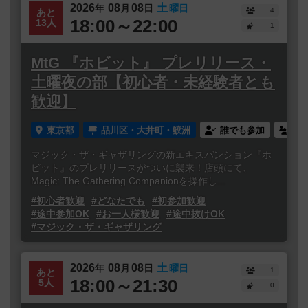
2026
08
08
土
年
月
日
曜日
4
あと
18:00～22:00
13人
1
MtG 『ホビット』 プレリリース・
土曜夜の部【初心者・未経験者とも
歓迎】
東京都
品川区・大井町・鮫洲
誰でも参加
連
マジック・ザ・ギャザリングの新エキスパンション『ホ
ビット』のプレリリースがついに襲来！店頭にて、
Magic: The Gathering Companionを操作し...
#初心者歓迎
#どなたでも
#初参加歓迎
#途中参加OK
#お一人様歓迎
#途中抜けOK
#マジック・ザ・ギャザリング
2026
08
08
土
年
月
日
曜日
1
あと
18:00～21:30
5人
0