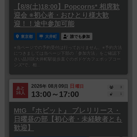
【8/8(土)18:00】Popcorns* 相席歓
迎会 ※初心者・おひとり様大歓
迎！！途中参加可能
東京都
大井町
誰でも参加
※当ページでの予約受付は行っておりません。※予約方法
につきましては当ページ下部の「参加方法」をご確認下
さい品川区大井町駅徒歩直ぐのボドゲカフェポップコー
ンズ*で、相...
2026
08
09
日
年
月
日
曜日
3
あと
13:00～17:00
16人
1
MtG 『ホビット』 プレリリース・
日曜昼の部【初心者・未経験者とも
歓迎】