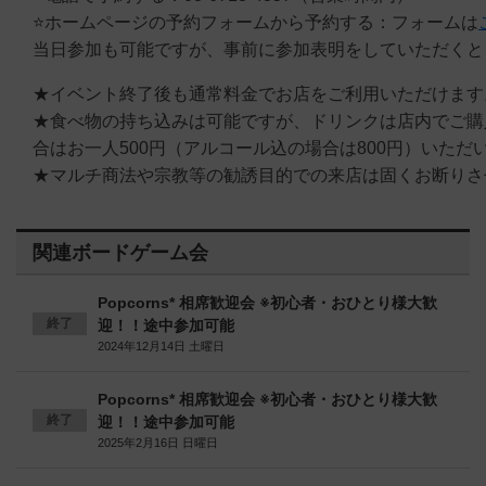
⭐️ホームページの予約フォームから予約する：フォームは
当日参加も可能ですが、事前に参加表明をしていただくと
★イベント終了後も通常料金でお店をご利用いただけます
★食べ物の持ち込みは可能ですが、ドリンクは店内でご購
合はお一人500円（アルコール込の場合は800円）いただ
★マルチ商法や宗教等の勧誘目的での来店は固くお断りさ
関連ボードゲーム会
Popcorns* 相席歓迎会 ※初心者・おひとり様大歓
終了
迎！！途中参加可能
2024年12月14日 土曜日
Popcorns* 相席歓迎会 ※初心者・おひとり様大歓
終了
迎！！途中参加可能
2025年2月16日 日曜日