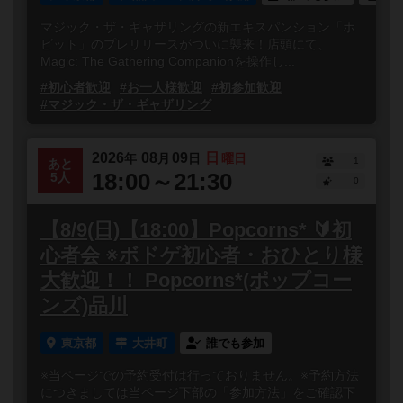
マジック・ザ・ギャザリングの新エキスパンション「ホ
ビット」のプレリリースがついに襲来！店頭にて、
Magic: The Gathering Companionを操作し...
#初心者歓迎
#お一人様歓迎
#初参加歓迎
#マジック・ザ・ギャザリング
2026
08
09
日
年
月
日
曜日
1
あと
18:00～21:30
5人
0
【8/9(日)【18:00】Popcorns* 🔰初
心者会 ※ボドゲ初心者・おひとり様
大歓迎！！ Popcorns*(ポップコー
ンズ)品川
東京都
大井町
誰でも参加
※当ページでの予約受付は行っておりません。※予約方法
につきましては当ページ下部の「参加方法」をご確認下