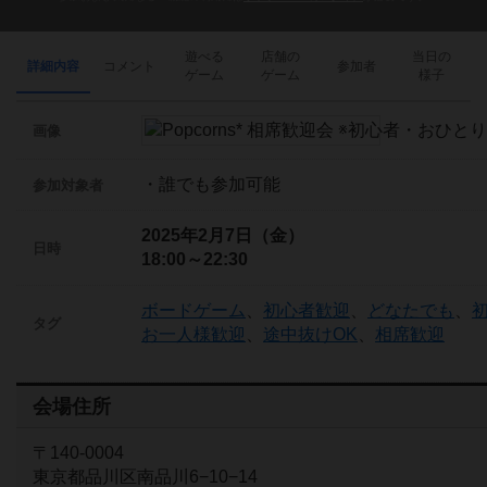
遊べる
店舗の
当日の
詳細内容
コメント
参加者
ゲーム
ゲーム
様子
画像
・誰でも参加可能
参加対象者
2025年2月7日（金）
日時
18:00～22:30
ボードゲーム
、
初心者歓迎
、
どなたでも
、
タグ
お一人様歓迎
、
途中抜けOK
、
相席歓迎
会場住所
〒140-0004
東京都品川区南品川6−10−14