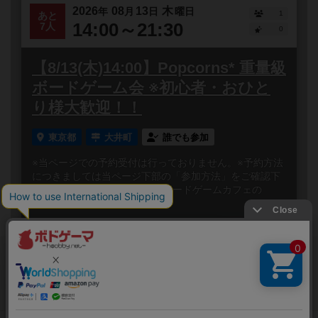
2026
08
13
木
年
月
日
曜日
1
あと
14:00～21:30
7人
0
【8/13(木)14:00】Popcorns* 重量級
ボードゲーム会 ※初心者・おひと
り様大歓迎！！
東京都
大井町
誰でも参加
※当ページでの予約受付は行っておりません。※予約方法
につきましては当ページ下部の「参加方法」をご確認下
さい 大井町駅から徒歩3分！ ボードゲームカフェの
Popco...
閉じる
Copyright (c)
ボードゲームのプレイ履歴を記録し
【ボドゲーマ】ボードゲームの総合情報サイト
て、
All rights reserved.
自分のデータを管理しませんか？
約75,000人
がボドゲーマを利用中！