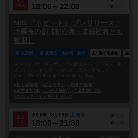
あと
18:00～22:00
14人
1
MtG 『ホビット』 プレリリース・
土曜夜の部【初心者・未経験者とも
歓迎】
東京都
品川区・大井町・鮫洲
誰でも参加
連
マジック・ザ・ギャザリングの新エキスパンション『ホ
ビット』のプレリリースがついに襲来！店頭にて、
Magic: The Gathering Companionを操作し...
#初心者歓迎
#どなたでも
#初参加歓迎
#途中参加OK
#お一人様歓迎
#途中抜けOK
#マジック・ザ・ギャザリング
2026
08
08
土
年
月
日
曜日
1
あと
18:00～21:30
5人
0