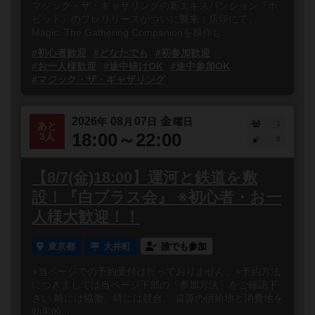
マジック・ザ・ギャザリングの新エキスパンション『ホ
ビット』のプレリリースがついに襲来！店頭にて、
Magic: The Gathering Companionを操作し...
#初心者歓迎
#どなたでも
#初参加歓迎
#お一人様歓迎
#途中抜けOK
#途中参加OK
#マジック・ザ・ギャザリング
2026
08
07
金
年
月
日
曜日
1
あと
18:00～22:00
3人
0
【8/7(金)18:00】運河と鉄道を敷
設！『白ブラス会』 ※初心者・お一
人様大歓迎！！
東京都
大井町
誰でも参加
※当ページでの予約受付は行っておりません。※予約方法
につきましては当ページ下部の「参加方法」をご確認下
さい 時には協働、時には競合。 資源の供給地と消費地を
効果的...