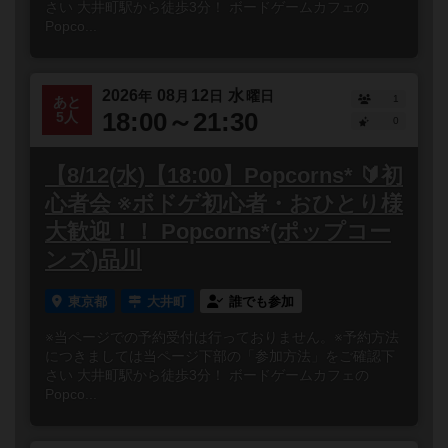
さい 大井町駅から徒歩3分！ ボードゲームカフェの
Popco...
2026
08
12
水
年
月
日
曜日
1
あと
18:00～21:30
5人
0
【8/12(水)【18:00】Popcorns* 🔰初
心者会 ※ボドゲ初心者・おひとり様
大歓迎！！ Popcorns*(ポップコー
ンズ)品川
東京都
大井町
誰でも参加
※当ページでの予約受付は行っておりません。※予約方法
につきましては当ページ下部の「参加方法」をご確認下
さい 大井町駅から徒歩3分！ ボードゲームカフェの
Popco...