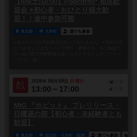
【8/8(土)18:00】Popcorns* 相席歓
迎会 ※初心者・おひとり様大歓
迎！！途中参加可能
東京都
大井町
誰でも参加
※当ページでの予約受付は行っておりません。※予約方法
につきましては当ページ下部の「参加方法」をご確認下
さい品川区大井町駅徒歩直ぐのボドゲカフェポップコー
ンズ*で、相...
2026
08
09
日
年
月
日
曜日
2
あと
13:00～17:00
17人
0
MtG 『ホビット』 プレリリース・
日曜昼の部【初心者・未経験者とも
歓迎】
東京都
品川区・大井町・鮫洲
誰でも参加
連