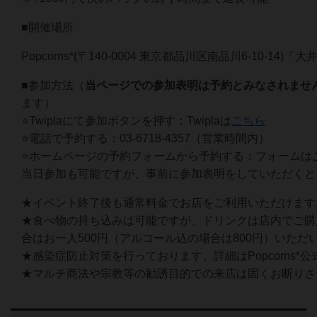
■開催場所
Popcorns*(〒140-0004 東京都品川区南品川6-10-14
■参加方法（
当ページでの参加表明は予約とみなされませ
ます）
⭐️Twiplaにて参加ボタンを押す：Twiplaは
こちら
⭐️電話で予約する：03-6718-4357（営業時間内）
⭐️ホームページの予約フォームから予約する：フォームは
当日参加も可能ですが、事前に参加表明をしていただくと
★イベント終了後も通常料金でお店をご利用いただけます
★食べ物の持ち込みは可能ですが、ドリンクは店内でご購
合はお一人500円（アルコール込の場合は800円）いただ
★感染症防止対策を行っております。詳細はPopcorns*
★マルチ商法や宗教等の勧誘目的での来店は固くお断りさ