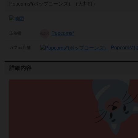
Popcorns*(ポップコーンズ）（大井町）
Popcorns*
主催者
Popcorn
カフェ/店舗
詳細内容