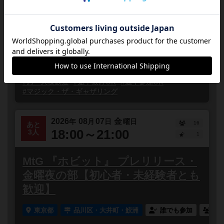
歓迎】
東京都
品川区・大井町・鮫洲
誰でも参加
連
マジック・ザ・ギャザリングの新エキスパンション『ホ
ビット』のプレリリースがついに襲来！店頭にて、
Magic: The Gathering Companionを操作し...
#初心者歓迎
#どなたでも
#初参加歓迎
#お一人様歓迎
#途中抜けOK
#途中参加OK
#マジック・ザ・ギャザリング
2026
08
07
金
年
月
日
曜日
16
あと
18:00～21:00
3人
1
MtG 『ホビット』 プレリリース・
金曜夜の部【初心者・未経験者とも
歓迎】
東京都
品川区・大井町・鮫洲
誰でも参加
連