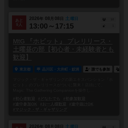
2026
08
08
土
年
月
日
曜日
10
あと
13:00～17:15
9人
1
MtG 『ホビット』 プレリリース・
土曜昼の部【初心者・未経験者とも
歓迎】
東京都
品川区・大井町・鮫洲
誰でも参加
連
マジック・ザ・ギャザリングの新エキスパンション『ホ
ビット』のプレリリースがついに襲来！店頭にて、
Magic: The Gathering Companionを操作し...
#初心者歓迎
#どなたでも
#初参加歓迎
#途中参加OK
#お一人様歓迎
#途中抜けOK
#マジック・ザ・ギャザリング
2026
08
08
土
年
月
日
曜日
3