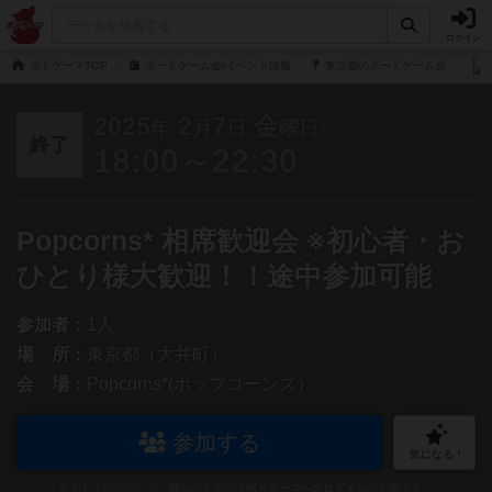
ログイン
ボドゲーマTOP
ボードゲーム会/イベント情報
東京都のボードゲーム会
2025
2
7
金
年
月
日
曜日
終了
18:00～22:30
Popcorns* 相席歓迎会 ※初心者・お
ひとり様大歓迎！！途中参加可能
参加者：
1人
場 所：
東京都（大井町）
会 場：
Popcorns*(ポップコーンズ）
参加する
気になる！
参加および気になる！機能の利用には
ボドゲーマへのログイン
が必要です。