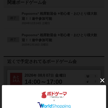
関連ボードゲーム会
Popcorns* 相席歓迎会 ※初心者・おひとり様大歓
終了
迎！！途中参加可能
2024年12月14日 土曜日
Popcorns* 相席歓迎会 ※初心者・おひとり様大歓
終了
迎！！途中参加可能
2025年2月16日 日曜日
近くで予定されてるボードゲーム会
2026
08
07
金
年
月
日
曜日
5
あと
14:00～17:00
14人
2
MtG 『ホビット』 プレリリース・
金曜昼の部【初心者・未経験者とも