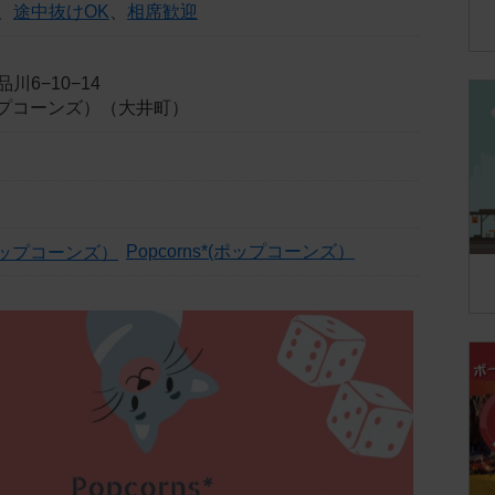
、
途中抜けOK
、
相席歓迎
川6−10−14
(ポップコーンズ）（大井町）
Popcorns*(ポップコーンズ）