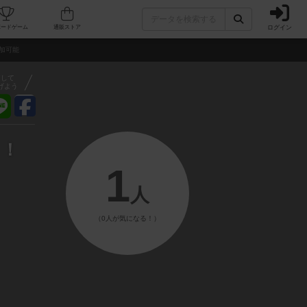
ログイン
フェ/店舗
人気ボードゲーム
通販ストア
参加可能
アして
げよう
！！
1
人
（0人が気になる！）