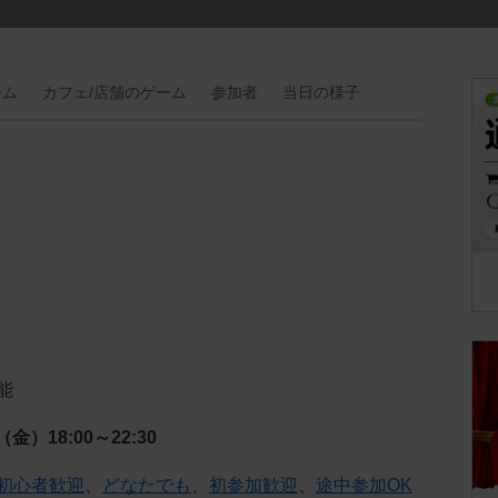
ーム
カフェ/
店舗の
ゲーム
参加者
当日の
様子
能
日（金）
18:00～22:30
初心者歓迎
、
どなたでも
、
初参加歓迎
、
途中参加OK