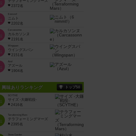
テラフォーミングマーズ
位
2372名
6 nimmt!
ニムト
位
2202名
Carcassonne
カルカソンヌ
位
2191名
Wingspan
ウイングスパン
位
2151名
Azul
アズール
位
1904名
興味ありランキング
トップ50
SCYTHE
サイズ -大鎌戦役-
位
2416名
Terraforming Mars
テラフォーミングマーズ
位
2395名
Stone Garden