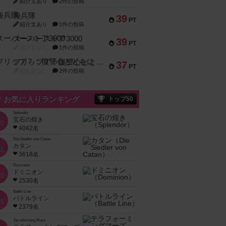
紹介文あり
2件の投稿
海兵隊
39
PT
紹介文あり
1件の投稿
スーパーストア3000
39
PT
紹介文なし
1件の投稿
フリップ７：復讐心とともに
37
PT
紹介文なし
2件の投稿
お気に入りランキング
トップ50
Splendor
宝石の煌き
位
4042名
Die Siedler von Catan
カタン
位
3618名
Dominion
ドミニオン
位
2530名
Battle Line
バトルライン
位
2379名
Terraforming Mars