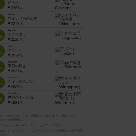
枯山水
位
2281名
Viticulture
ワイナリーの四季
位
2273名
Agricola
アグリコラ
位
2120名
Azul
アズール
位
2034名
Splendor
宝石の煌き
位
2031名
Wingspan
ウイングスパン
位
2007名
7 Wonders
世界の七不思議
位
1921名
pple、Apple のロゴ は、米国および他の国々で登録された
ple Inc.の商標です。
p Store は、Apple Inc.のサービスマークです。
ndroid は、グーグル インコーポレイテッドの商標または登録商
です。