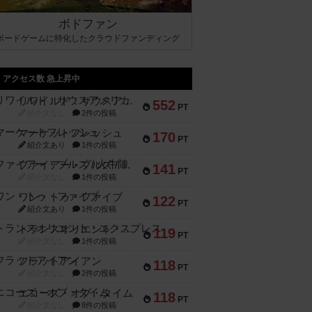
ボドファン
ボードゲームに特化したクラウドファンディング
アクセス数 急上昇中
リワイルド：サウスアメリカ
552
PT
紹介文なし
2件の投稿
マーケットフレッシュ
170
PT
紹介文あり
1件の投稿
ファイアー・ブルズ / 火牛陣
141
PT
紹介文なし
1件の投稿
ワン・トゥ・ファイブ
122
PT
紹介文あり
1件の投稿
トランスオリエント・エクスプレス
119
PT
紹介文なし
1件の投稿
フラットアイアン
118
PT
紹介文なし
2件の投稿
エコーズ・オブ・タイム
118
PT
紹介文なし
8件の投稿