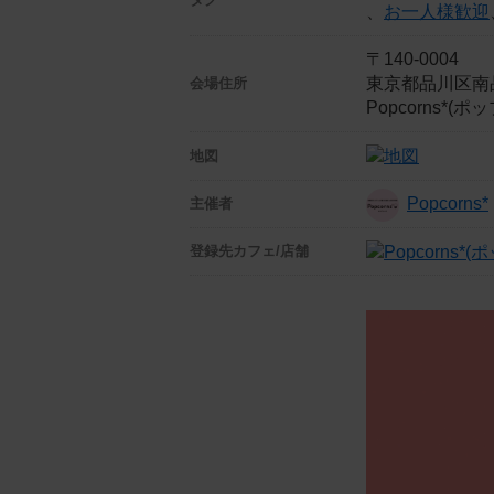
、
お一人様歓迎
〒140-0004
東京都品川区南品
会場住所
Popcorns*
地図
Popcorns*
主催者
登録先
カフェ/店舗