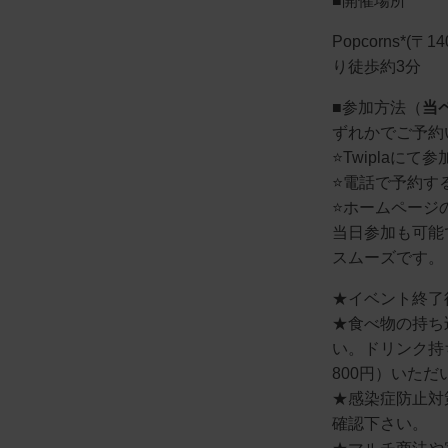
■開催場所
Popcorns*(
り徒歩約3分
■参加方法（
当
ずれかでご予約
⭐️Twiplaにて
⭐️電話で予約する
⭐️ホームペー
当日参加も可能
スムーズです。
★イベント終了
★食べ物の持ち
い。ドリンク持
800円）いただ
★感染症防止対策
確認下さい。