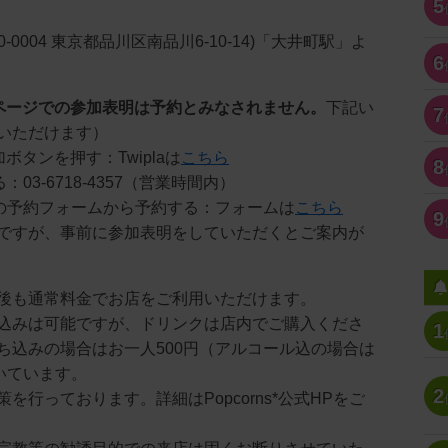
5
〒140-0004 東京都品川区南品川6-10-14)「大井町駅」よ
6
ページでの参加表明は予約とみなされません。
下記い
7
いただけます）
参加ボタンを押す：Twiplaは
こちら
8
：03-6718-4357（営業時間内）
ジの予約フォームから予約する：フォームは
こちら
9
ですが、事前に参加表明をしていただくとご案内が
後も通常料金でお店をご利用いただけます。
込みは可能ですが、ドリンクは店内でご購入くださ
1
ち込みの場合はお一人500円（アルコール込の場合は
いています。
2
を行っております。詳細はPopcorns*公式HPをご