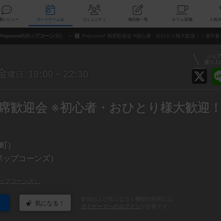
索
新着レビュー
ボードゲーム会
コミュニティ
掲示板一覧
カ
Popcorns*(ポップコーンズ）
Popcorns* 相席歓迎会 ※初心者・おひとり様大歓迎！！途中
シェ
盛り上
金
18:00～22:30
曜日
s* 相席歓迎会 ※初心者・おひとり様大歓迎
町）
*(ポップコーンズ）
*(ポップコーンズ）
参加および気になる！機能の利用には
気になる！
ボドゲーマへのログイン
が必要です。