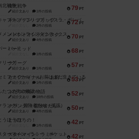
南北戦争
79
PT
紹介文あり
1件の投稿
キャプテン・フリップ：イスラ・ボンバ
72
PT
紹介文なし
2件の投稿
メメントオンラインタクティクス
70
PT
紹介文あり
4件の投稿
パーミッド
68
PT
紹介文なし
1件の投稿
クリーグ
57
PT
紹介文あり
1件の投稿
セミファイナル ～お前はまだ生きている～
53
PT
紹介文あり
1件の投稿
ふたつの街の物語
52
PT
紹介文あり
18件の投稿
クランク! ：冒険者たち（拡張）
50
PT
紹介文あり
4件の投稿
とうほうの！
42
PT
紹介文なし
1件の投稿
スターマイン・ラミー ポケット
42
PT