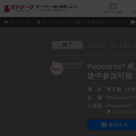
ボードゲーム会に参加しよう！
イベント作成・参加サービス
データベース
検
ボドゲーマTOP
ボードゲーム会/イベント情報
東京都のボードゲーム会
2025
4
11
終了
年
月
日
Popcorn
途中参加可能
場 所：
東京都（大井
会 場：
Popcorns
主催者：
Popcorns*
Popcorns
参加する