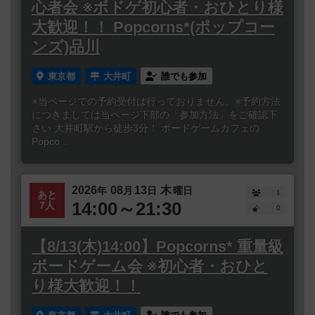
心者会 ※ボドゲ初心者・おひとり様
大歓迎！！ Popcorns*(ポップコー
ンズ)品川
東京都
大井町
誰でも参加
※当ページでの予約受付は行っておりません。※予約方法
につきましては当ページ下部の「参加方法」をご確認下
さい 大井町駅から徒歩3分！ ボードゲームカフェの
Popco...
2026
08
13
木
年
月
日
曜日
1
あと
14:00～21:30
7人
0
【8/13(木)14:00】Popcorns* 重量級
ボードゲーム会 ※初心者・おひと
り様大歓迎！！