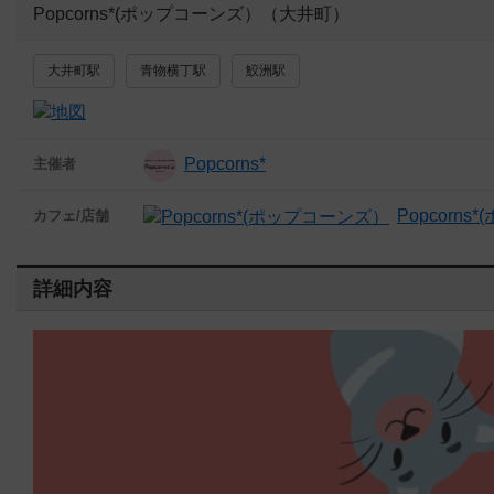
Popcorns*(ポップコーンズ）（大井町）
大井町駅
青物横丁駅
鮫洲駅
Popcorns*
主催者
Popcorn
カフェ/店舗
詳細内容