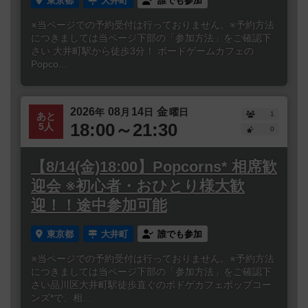
東京都
大井町
誰でも参加
※当ページでの予約受付は行っておりません。※予約方法
につきましては当ページ下部の「参加方法」をご確認下
さい 大井町駅から徒歩3分！ ボードゲームカフェの
Popco...
2026
08
14
金
年
月
日
曜日
1
あと
18:00～21:30
5人
0
【8/14(金)18:00】Popcorns* 相席歓
迎会 ※初心者・おひとり様大歓
迎！！途中参加可能
東京都
大井町
誰でも参加
※当ページでの予約受付は行っておりません。※予約方法
につきましては当ページ下部の「参加方法」をご確認下
さい品川区大井町駅徒歩直ぐのボドゲカフェポップコー
ンズ*で、相...