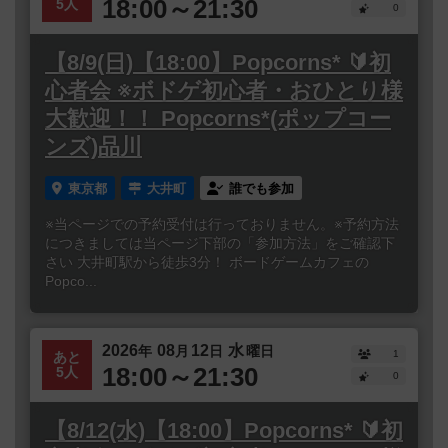
18:00～21:30
5人
0
【8/9(日)【18:00】Popcorns* 🔰初
心者会 ※ボドゲ初心者・おひとり様
大歓迎！！ Popcorns*(ポップコー
ンズ)品川
東京都
大井町
誰でも参加
※当ページでの予約受付は行っておりません。※予約方法
につきましては当ページ下部の「参加方法」をご確認下
さい 大井町駅から徒歩3分！ ボードゲームカフェの
Popco...
2026
08
12
水
年
月
日
曜日
1
あと
18:00～21:30
5人
0
【8/12(水)【18:00】Popcorns* 🔰初