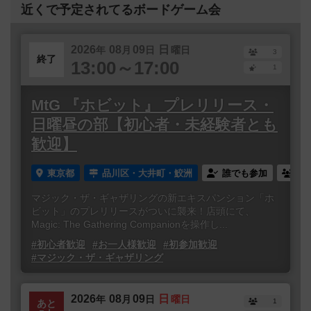
近くで予定されてるボードゲーム会
2026
08
09
日
年
月
日
曜日
3
終了
13:00～17:00
1
MtG 『ホビット』 プレリリース・
日曜昼の部【初心者・未経験者とも
歓迎】
東京都
品川区・大井町・鮫洲
誰でも参加
連
マジック・ザ・ギャザリングの新エキスパンション「ホ
ビット」のプレリリースがついに襲来！店頭にて、
Magic: The Gathering Companionを操作し...
#初心者歓迎
#お一人様歓迎
#初参加歓迎
#マジック・ザ・ギャザリング
2026
08
09
日
年
月
日
曜日
1
あと