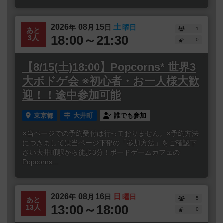
2026
08
15
土
年
月
日
曜日
1
あと
18:00～21:30
3人
0
【8/15(土)18:00】Popcorns* 世界3
大ボドゲ会 ※初心者・お一人様大歓
迎！！途中参加可能
東京都
大井町
誰でも参加
※当ページでの予約受付は行っておりません。※予約方法
につきましては当ページ下部の「参加方法」をご確認下
さい大井町駅から徒歩3分！ボードゲームカフェの
Popcorns...
2026
08
16
日
年
月
日
曜日
5
あと
13:00～18:00
13人
0