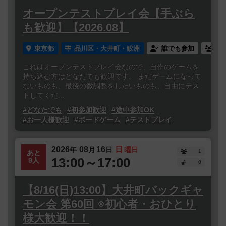
オープンテストプレイ会【手ぶら
も歓迎】【2026.08】
東京都
品川区・大井町・鮫洲
誰でも参加
連
これはオープンテストプレイ会なので、自作のゲームを
持ち込む方はどなたでも歓迎です。 まだゲームになって
ないものも、最後の微調整をしたいものも、自由にテス
トしてくだ...
#どなたでも
#初参加歓迎
#途中参加OK
#お一人様歓迎
#ボードゲーム
#テストプレイ
2026
08
16
日
年
月
日
曜日
1
あと
13:00～17:00
9人
0
【8/16(日)13:00】大井町バックギャ
モン会 第60回 ※初心者・おひとり
様大歓迎！！