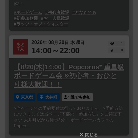
催い...
#ボードゲーム
#初心者歓迎
#どなたでも
#初参加歓迎
#お一人様歓迎
#ラッツ・オブ・ウィスター
2026
08
20
木
年
月
日
曜日
1
あと
14:00～22:00
7人
0
【8/20(木)14:00】Popcorns* 重量級
ボードゲーム会 ※初心者・おひと
り様大歓迎！！
東京都
大井町
誰でも参加
※当ページでの予約受付は行っておりません。※予約方法
につきましては当ページ下部の「参加方法」をご確認下
さい 大井町駅から徒歩3分！ ボードゲームカフェの
Popco...
閉じる