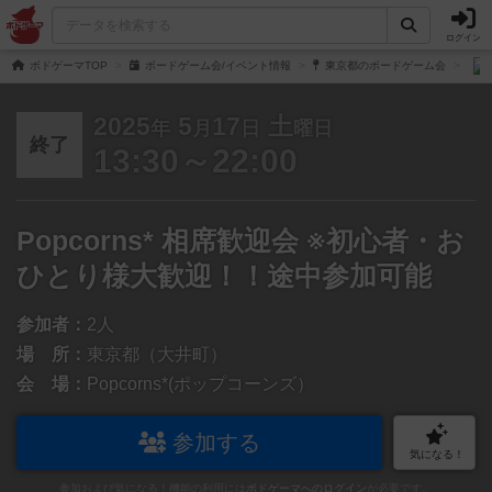
ログイン
ボドゲーマTOP
ボードゲーム会/イベント情報
東京都のボードゲーム会
2025
5
17
土
年
月
日
曜日
終了
13:30～22:00
Popcorns* 相席歓迎会 ※初心者・お
ひとり様大歓迎！！途中参加可能
参加者：
2人
場 所：
東京都（大井町）
会 場：
Popcorns*(ポップコーンズ）
参加する
気になる！
参加および気になる！機能の利用には
ボドゲーマへのログイン
が必要です。