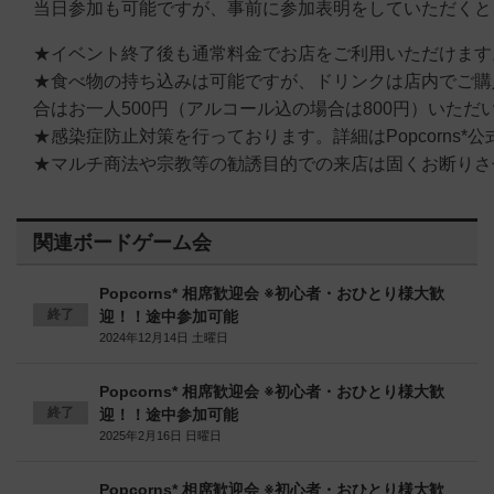
当日参加も可能ですが、事前に参加表明をしていただくと
★イベント終了後も通常料金でお店をご利用いただけます
★食べ物の持ち込みは可能ですが、ドリンクは店内でご購
合はお一人500円（アルコール込の場合は800円）いただ
★感染症防止対策を行っております。詳細はPopcorns*
★マルチ商法や宗教等の勧誘目的での来店は固くお断りさ
関連ボードゲーム会
Popcorns* 相席歓迎会 ※初心者・おひとり様大歓
終了
迎！！途中参加可能
2024年12月14日 土曜日
Popcorns* 相席歓迎会 ※初心者・おひとり様大歓
終了
迎！！途中参加可能
2025年2月16日 日曜日
Popcorns* 相席歓迎会 ※初心者・おひとり様大歓