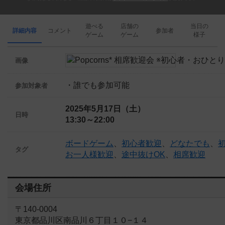
遊べる
店舗の
当日の
詳細内容
コメント
参加者
ゲーム
ゲーム
様子
画像
・誰でも参加可能
参加対象者
2025年5月17日（土）
日時
13:30～22:00
ボードゲーム
、
初心者歓迎
、
どなたでも
、
タグ
お一人様歓迎
、
途中抜けOK
、
相席歓迎
会場住所
〒140-0004
東京都品川区南品川６丁目１０−１４