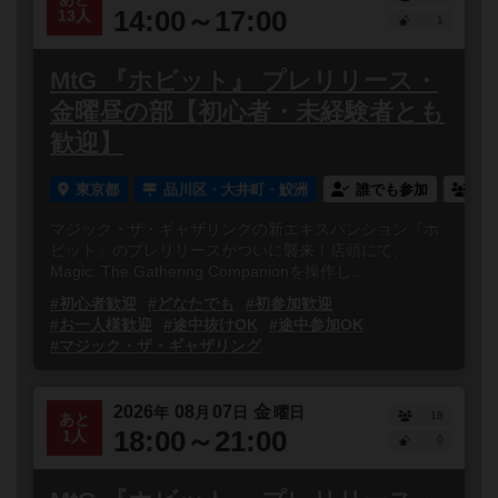
14:00～17:00
13人
1
MtG 『ホビット』 プレリリース・
金曜昼の部【初心者・未経験者とも
歓迎】
東京都
品川区・大井町・鮫洲
誰でも参加
連
マジック・ザ・ギャザリングの新エキスパンション『ホ
ビット』のプレリリースがついに襲来！店頭にて、
Magic: The Gathering Companionを操作し...
#初心者歓迎
#どなたでも
#初参加歓迎
#お一人様歓迎
#途中抜けOK
#途中参加OK
#マジック・ザ・ギャザリング
2026
08
07
金
年
月
日
曜日
18
あと
18:00～21:00
1人
0