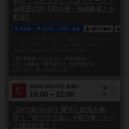
MtG 『ホビット』 プレリリース・
金曜夜の部【初心者・未経験者とも
歓迎】
東京都
品川区・大井町・鮫洲
誰でも参加
連
マジック・ザ・ギャザリングの新エキスパンション『ホ
ビット』のプレリリースがついに襲来！店頭にて、
Magic: The Gathering Companionを操作し...
#初心者歓迎
#どなたでも
#初参加歓迎
#お一人様歓迎
#途中抜けOK
#途中参加OK
#マジック・ザ・ギャザリング
2026
08
07
金
年
月
日
曜日
1
あと
18:00～22:00
3人
0
【8/7(金)18:00】運河と鉄道を敷
設！『白ブラス会』 ※初心者・お一
人様大歓迎！！