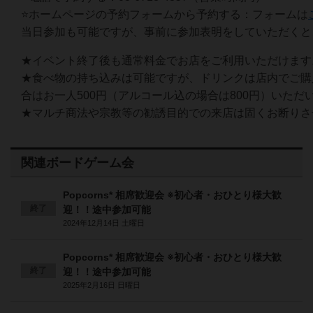
⭐️ホームページの予約フォームから予約する：フォームは
当日参加も可能ですが、事前に参加表明をしていただくと
★イベント終了後も通常料金でお店をご利用いただけます
★食べ物の持ち込みは可能ですが、ドリンクは店内でご購
合はお一人500円（アルコール込の場合は800円）いただ
★マルチ商法や宗教等の勧誘目的での来店は固くお断りさ
関連ボードゲーム会
Popcorns* 相席歓迎会 ※初心者・おひとり様大歓
終了
迎！！途中参加可能
2024年12月14日 土曜日
Popcorns* 相席歓迎会 ※初心者・おひとり様大歓
終了
迎！！途中参加可能
2025年2月16日 日曜日