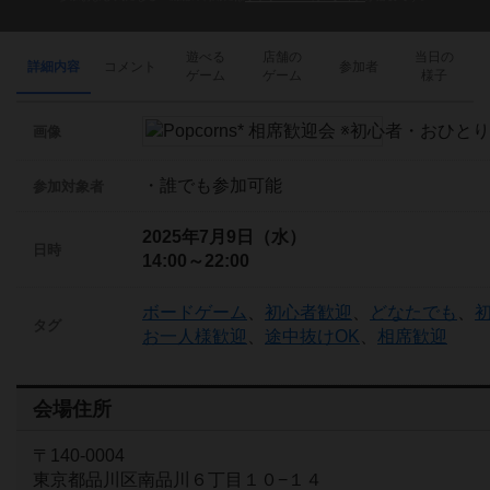
遊べる
店舗の
当日の
詳細内容
コメント
参加者
ゲーム
ゲーム
様子
画像
・誰でも参加可能
参加対象者
2025年7月9日（水）
日時
14:00～22:00
ボードゲーム
、
初心者歓迎
、
どなたでも
、
タグ
お一人様歓迎
、
途中抜けOK
、
相席歓迎
会場住所
〒140-0004
東京都品川区南品川６丁目１０−１４