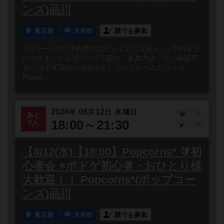
ンズ)品川
東京都
大井町
誰でも参加
※当ページでの予約受付は行っておりません。※予約方法
につきましては当ページ下部の「参加方法」をご確認下
さい 大井町駅から徒歩3分！ ボードゲームカフェの
Popco...
2026
08
12
水
年
月
日
曜日
1
あと
18:00～21:30
5人
0
【8/12(水)【18:00】Popcorns* 🔰初
心者会 ※ボドゲ初心者・おひとり様
大歓迎！！ Popcorns*(ポップコー
ンズ)品川
東京都
大井町
誰でも参加