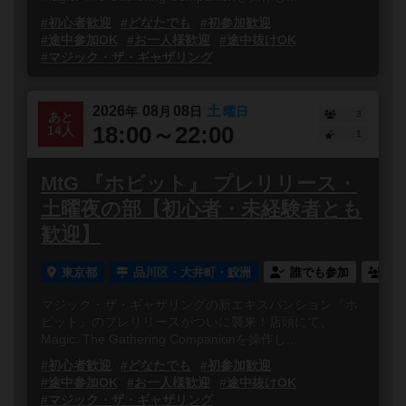
#初心者歓迎
#どなたでも
#初参加歓迎
#途中参加OK
#お一人様歓迎
#途中抜けOK
#マジック・ザ・ギャザリング
2026
08
08
土
年
月
日
曜日
3
あと
18:00～22:00
14人
1
MtG 『ホビット』 プレリリース・
土曜夜の部【初心者・未経験者とも
歓迎】
東京都
品川区・大井町・鮫洲
誰でも参加
連
マジック・ザ・ギャザリングの新エキスパンション『ホ
ビット』のプレリリースがついに襲来！店頭にて、
Magic: The Gathering Companionを操作し...
#初心者歓迎
#どなたでも
#初参加歓迎
#途中参加OK
#お一人様歓迎
#途中抜けOK
#マジック・ザ・ギャザリング