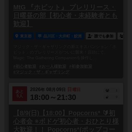
MtG 『ホビット』 プレリリース・
日曜昼の部【初心者・未経験者とも
歓迎】
東京都
品川区・大井町・鮫洲
誰でも参加
連
マジック・ザ・ギャザリングの新エキスパンション「ホ
ビット」のプレリリースがついに襲来！店頭にて、
Magic: The Gathering Companionを操作し...
#初心者歓迎
#お一人様歓迎
#初参加歓迎
#マジック・ザ・ギャザリング
2026
08
09
日
年
月
日
曜日
1
あと
18:00～21:30
5人
0
【8/9(日)【18:00】Popcorns* 🔰初
心者会 ※ボドゲ初心者・おひとり様
大歓迎！！ Popcorns*(ポップコー