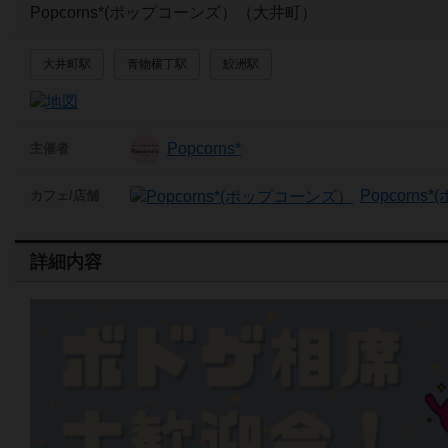
Popcorns*(ポップコーンズ）（大井町）
大井町駅
青物横丁駅
鮫洲駅
Popcorns*
主催者
Popcorn
カフェ/店舗
詳細内容