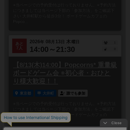
※当ページでの予約受付は行っておりません。※予約方法
につきましては当ページ下部の「参加方法」をご確認下
さい 大井町駅から徒歩3分！ ボードゲームカフェの
Popco...
2026
08
13
木
年
月
日
曜日
1
あと
14:00～21:30
7人
0
【8/13(木)14:00】Popcorns* 重量級
ボードゲーム会 ※初心者・おひと
り様大歓迎！！
東京都
大井町
誰でも参加
※当ページでの予約受付は行っておりません。※予約方法
につきましては当ページ下部の「参加方法」をご確認下
さい 大井町駅から徒歩3分！ ボードゲームカフェの
Popco...
閉じる