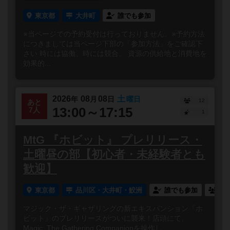
東京都
大井町
誰でも参加
※当ページでの予約受付は行っておりません。※予約方法
につきましては当ページ下部の「参加方法」をご確認下
さい 時には協働、時には競合。 資源の供給地と消費地を
効果的...
2026
08
08
土
年
月
日
曜日
12
あと
13:00～17:15
7人
1
MtG 『ホビット』 プレリリース・
土曜昼の部【初心者・未経験者とも
歓迎】
東京都
品川区・大井町・鮫洲
誰でも参加
連
マジック・ザ・ギャザリングの新エキスパンション『ホ
ビット』のプレリリースがついに襲来！店頭にて、
Magic: The Gathering Companionを操作し...