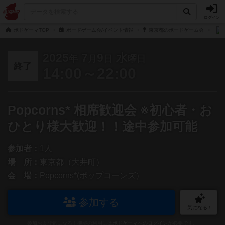
ログイン
ボドゲーマTOP
ボードゲーム会/イベント情報
東京都のボードゲーム会
2025
7
9
水
年
月
日
曜日
終了
14:00～22:00
Popcorns* 相席歓迎会 ※初心者・お
ひとり様大歓迎！！途中参加可能
参加者：
1人
場 所：
東京都（大井町）
会 場：
Popcorns*(ポップコーンズ）
参加する
気になる！
参加および気になる！機能の利用には
ボドゲーマへのログイン
が必要です。