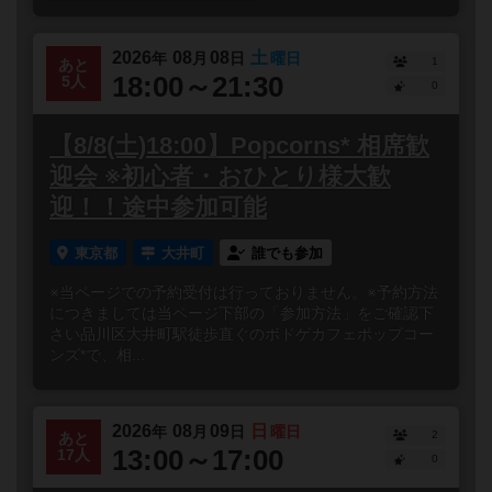
2026
08
08
土
年
月
日
曜日
1
あと
18:00～21:30
5人
0
【8/8(土)18:00】Popcorns* 相席歓
迎会 ※初心者・おひとり様大歓
迎！！途中参加可能
東京都
大井町
誰でも参加
※当ページでの予約受付は行っておりません。※予約方法
につきましては当ページ下部の「参加方法」をご確認下
さい品川区大井町駅徒歩直ぐのボドゲカフェポップコー
ンズ*で、相...
2026
08
09
日
年
月
日
曜日
2
あと
13:00～17:00
17人
0