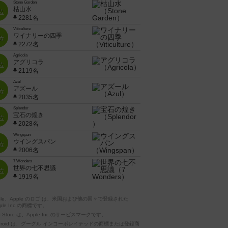
Stone Garden
枯山水
位
2281名
Viticulture
ワイナリーの四季
位
2272名
Agricola
アグリコラ
位
2119名
Azul
アズール
位
2035名
Splendor
宝石の煌き
位
2028名
Wingspan
ウイングスパン
位
2006名
7 Wonders
世界の七不思議
位
1919名
pple、Apple のロゴ は、米国および他の国々で登録された
ple Inc.の商標です。
p Store は、Apple Inc.のサービスマークです。
ndroid は、グーグル インコーポレイテッドの商標または登録商