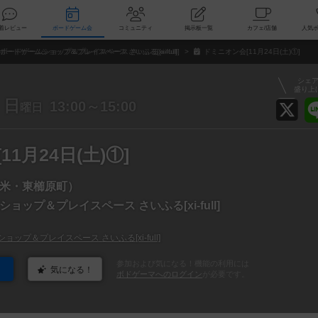
索
新着レビュー
ボードゲーム会
コミュニティ
掲示板一覧
カ
ボードゲームショップ＆プレイスペース さいふる[xi-full]
ドミニオン会[11月24日(土)①]
シェ
盛り上
日
13:00～15:00
曜日
1月24日(土)①]
米・東櫛原町）
ョップ＆プレイスペース さいふる[xi-full]
ップ＆プレイスペース さいふる[xi-full]
参加および気になる！機能の利用には
気になる！
ボドゲーマへのログイン
が必要です。