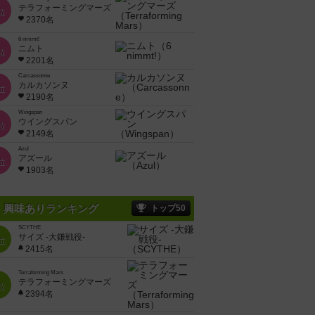
テラフォーミングマーズ
位
2370名
6 nimmt!
ニムト
位
2201名
Carcassonne
カルカソンヌ
位
2190名
Wingspan
ウイングスパン
位
2149名
Azul
アズール
位
1903名
興味ありランキング
トップ50
SCYTHE
サイズ -大鎌戦役-
位
2415名
Terraforming Mars
テラフォーミングマーズ
位
2394名