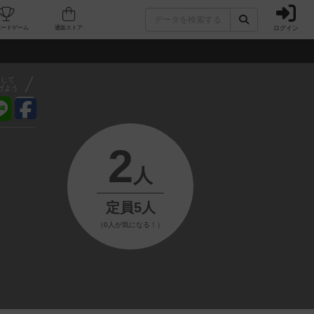
ログイン
フェ/店舗
人気ボードゲーム
通販ストア
アして
げよう
2
人
定員5人
（0人が気になる！）