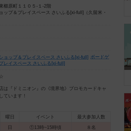
東櫛原町１１０５-１-2階
ップ＆プレイスペース さいふる[xi-full]（久留米・
ボードゲ
イスペース さいふる[xi-full]
☆
店は『ドミニオン』の《境界地》プロモカードキャ
しています！
曜日
イベント
最大参加人数
日
①13時~15時頃
８名