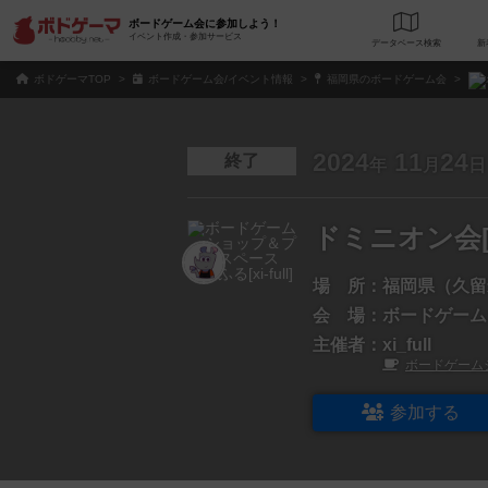
ボードゲーム会に参加しよう！
イベント作成・参加サービス
データベース
検
ボドゲーマTOP
ボードゲーム会/イベント情報
福岡県のボードゲーム会
2024
11
24
終了
年
月
日
ドミニオン会[1
場 所：
福岡県（久留
会 場：
ボードゲームシ
主催者：
xi_full
ボードゲームショ
参加する