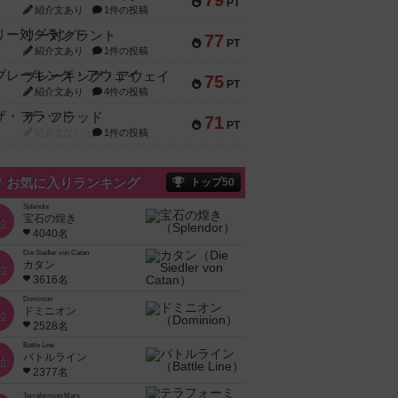
79
PT
紹介文あり
1件の投稿
リー対グラント
77
PT
紹介文あり
1件の投稿
ブレーキング・アウェイ
75
PT
紹介文あり
4件の投稿
ザ・フラッド
71
PT
紹介文なし
1件の投稿
お気に入りランキング
トップ50
Splendor
宝石の煌き
位
4040名
Die Siedler von Catan
カタン
位
3616名
Dominion
ドミニオン
位
2528名
Battle Line
バトルライン
位
2377名
Terraforming Mars