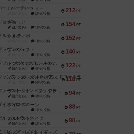
バー！パーティー
212
PT
紹介文なし
1件の投稿
ギョッと
154
PT
紹介文あり
1件の投稿
クルティボ
152
PT
紹介文なし
1件の投稿
ブラヴェスト
140
PT
紹介文なし
1件の投稿
ドブル：ポケットモンスター
122
PT
紹介文あり
4件の投稿
ジャンヌ・ダルク-オルレアン ドロー＆ライト
118
PT
紹介文なし
5件の投稿
ファースト・イン・フライト
94
PT
紹介文あり
3件の投稿
ダイススローン
88
PT
紹介文なし
1件の投稿
ガルフストライク
80
PT
紹介文あり
1件の投稿
モズビ－ズ・レイダ－ズ