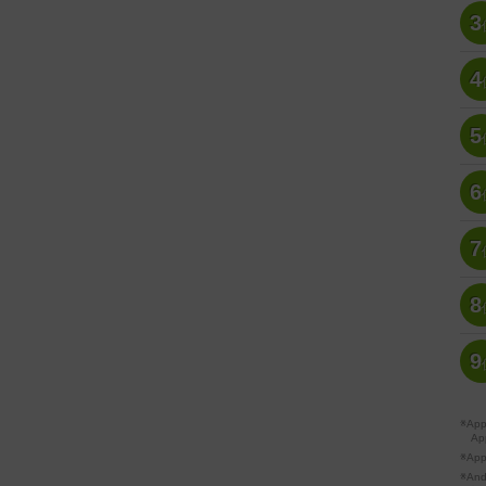
3
4
5
6
7
8
9
※A
Ap
※Ap
※A