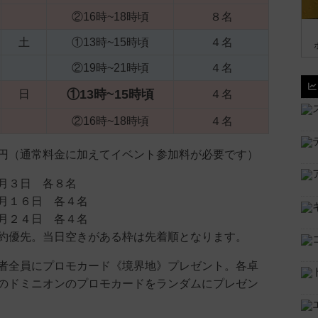
②16時~18時頃
８名
土
①13時~15時頃
４名
②19時~21時頃
４名
①13時~15時頃
日
４名
②16時~18時頃
４名
円（通常料金に加えてイベント参加料が必要です）
月３日 各８名
６日 各４名
４日 各４名
当日空きがある枠は先着順となります。
者全員にプロモカード《境界地》プレゼント。各卓
のドミニオンのプロモカードをランダムにプレゼン