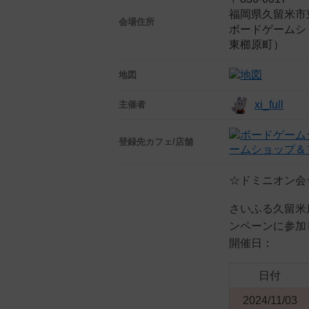
福岡県久留米市
会場住所
ボードゲームショ
東櫛原町）
地図
xi_full
主催者
登録先
カフェ/店舗
ームショップ＆プレ
☆ドミニオン会
さいふる久留米
ンペーンに参加
開催日：
日付
2024/11/03