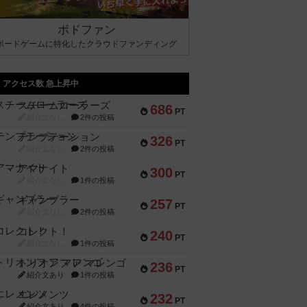
ボドファン
ボードゲームに特化したクラウドファンディング
アクセス数 急上昇中
スチームローラーズ
686
PT
紹介文なし
2件の投稿
テンプテーション
326
PT
紹介文なし
2件の投稿
アマナイト
300
PT
紹介文なし
1件の投稿
ギャンブラー
257
PT
紹介文なし
2件の投稿
コレクト！
240
PT
紹介文なし
1件の投稿
トリオンフ ア マレンゴ
236
PT
紹介文あり
1件の投稿
エレメンツ
232
PT
紹介文あり
4件の投稿