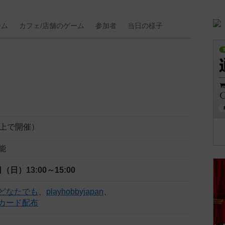
ーム
カフェ/
店舗の
ゲーム
参加者
当日の
様子
以上で開催）
能
4日（日）
13:00～15:00
どなたでも
、
playhobbyjapan
、
カード配布