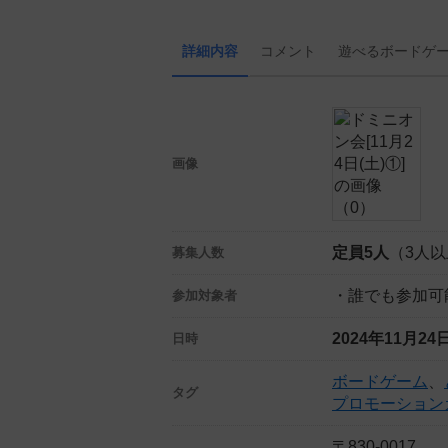
詳細内容
コメント
遊べる
ボード
ゲ
画像
定員5人
（3人
募集人数
・誰でも参加可
参加対象者
2024年11月2
日時
ボードゲーム
、
タグ
プロモーション
〒830-0017