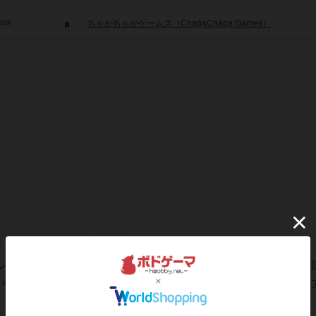
ちゃがちゃがゲームズ（ChagaChaga Games）
/団体
ンストが簡単でお酒の場で盛り上がること間違いなし？の正体
バーでみんなと交流しましょうｗボドゲカフェで初めましてな