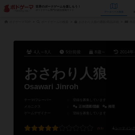
世界のボードゲームを楽しもう！
ボードゲーム専門の総合情報サイト
データベース
検
ボドゲーマTOP
ボードゲームの検索
おさわり人狼の通販/商品詳細
作
4人～8人
5分前後
8歳～
2014年
おさわり人狼
Osawari Jinroh
テーマ/フレーバー
：
登録を募集しています
メカニクス
：
正体隠匿/隠蔽
推理
ゲームデザイナー
：
登録を募集しています
レーティング