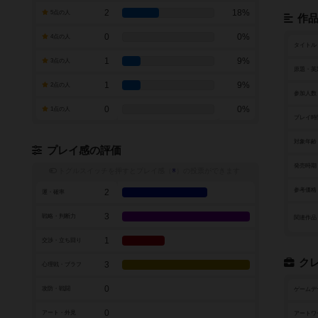
2
18%
5点の人
作
0
0%
4点の人
タイトル
1
9%
3点の人
原題・英
1
9%
2点の人
参加人数
0
0%
1点の人
プレイ時
対象年齢
プレイ感の評価
発売時期
トグルスイッチを押すとプレイ感（
※
）の投票ができます
参考価格
2
運・確率
3
戦略・判断力
関連作品
1
交渉・立ち回り
ク
3
心理戦・ブラフ
0
攻防・戦闘
ゲームデ
0
アート・外見
アートワ