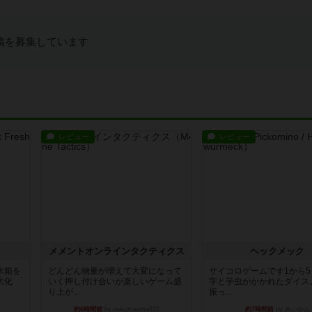
稿を募集しています
レビュー
レビュー
ュ
メメントオンラインタクティクス
ヘックメック
木箱を
どんどん物量が増えて大変になって
サイコロゲームです1から
大化
いく押し付け合いが楽しいゲーム盛
字と芋虫がかかれたダイス
り上が...
振っ...
約6時間前
by nekomanma222
約7時間前
by みいやん