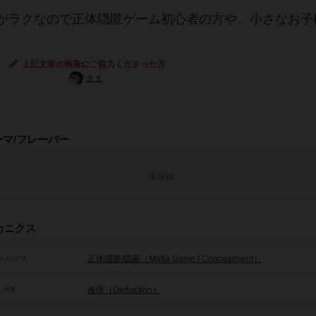
がラクなので正体隠匿ゲーム初心者の方や、小さなお子
上記文章の執筆にご協力くださった方
まま
ーマ/フレーバー
未登録
カニクス
正体隠匿/隠蔽（Mafia Game / Concealment）
メカニクス
推理（Deduction）
い方等