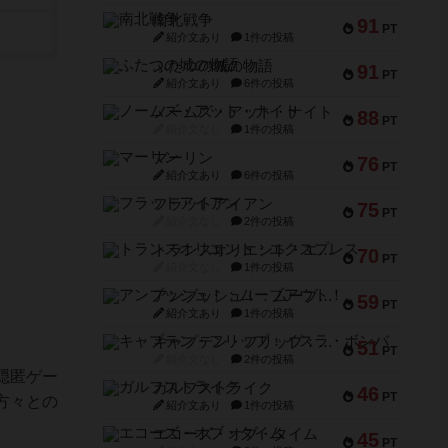
南北戦争
91
PT
紹介文あり
1件の投稿
ふたつの城の物語
91
PT
紹介文あり
6件の投稿
ノームズ・アット・ナイト
88
PT
紹介文なし
1件の投稿
マーリン
76
PT
紹介文あり
6件の投稿
フラットアイアン
75
PT
紹介文なし
2件の投稿
トランスオリエント・エクスプレス
70
PT
紹介文なし
1件の投稿
アンブッシュ！：ムーブアウト！
59
PT
紹介文あり
1件の投稿
キャプテン・フリップ：イスラ・ボンバ
51
PT
紹介文なし
2件の投稿
隠匿ゲー
ガルフストライク
46
PT
方々との
紹介文あり
1件の投稿
エコーズ・オブ・タイム
45
PT