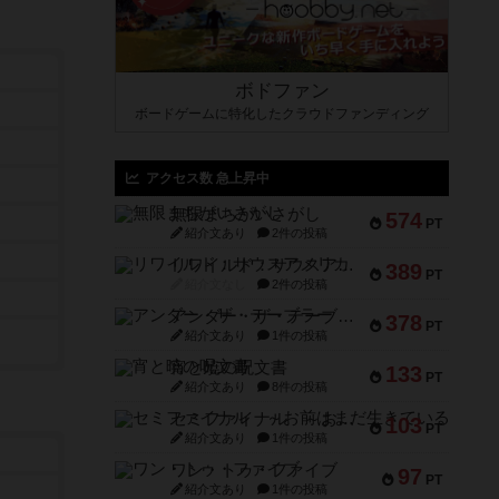
ボドファン
ボードゲームに特化したクラウドファンディング
アクセス数 急上昇中
無限まちがいさがし
574
PT
紹介文あり
2件の投稿
リワイルド：サウスアメリカ
389
PT
紹介文なし
2件の投稿
アンダー・ザ・テーブラー
378
PT
紹介文あり
1件の投稿
宵と暁の呪文書
133
PT
紹介文あり
8件の投稿
セミファイナル ～お前はまだ生きている～
103
PT
紹介文あり
1件の投稿
ワン・トゥ・ファイブ
97
PT
紹介文あり
1件の投稿