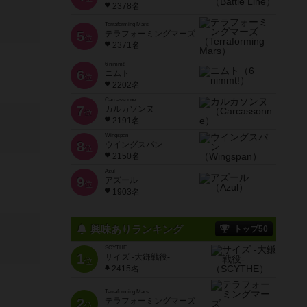
2378名
Terraforming Mars
5
テラフォーミングマーズ
位
2371名
6 nimmt!
6
ニムト
位
2202名
Carcassonne
7
カルカソンヌ
位
2191名
Wingspan
8
ウイングスパン
位
2150名
Azul
9
アズール
位
1903名
興味ありランキング
トップ50
SCYTHE
1
サイズ -大鎌戦役-
位
2415名
Terraforming Mars
2
テラフォーミングマーズ
位