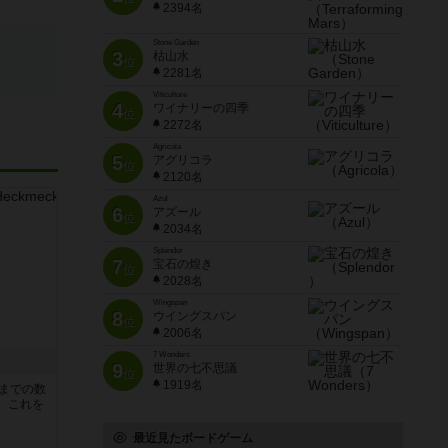
2394名
Stone Garden
3
枯山水
位
2281名
Viticulture
4
ワイナリーの四季
位
2272名
Agricola
5
アグリコラ
位
2120名
Azul
6
アズール
位
2034名
Splendor
7
宝石の煌き
位
2028名
Wingspan
8
ウイングスパン
位
2006名
7 Wonders
9
世界の七不思議
位
1919名
5までの数
。これを
最近見たボードゲーム