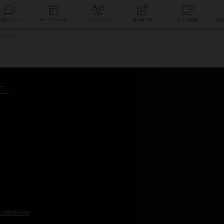
索
新着レビュー
ボードゲーム会
コミュニティ
掲示板一覧
品データ
～
の登録/分布