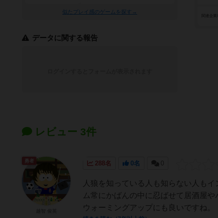
似たプレイ感のゲームを探す→
関連企業
データに関する報告
ログインするとフォームが表示されます
レビュー 3件
勇者
288名
0名
0
人狼を知っている人も知らない人もイ
ム常にかばんの中に忍ばせて居酒屋や
ウォーミングアップにも良いですね。
越智 俊英