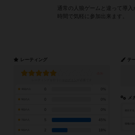
通常の人狼ゲームと違って導入
時間で気軽に参加出来ます。
レーティング
テ
レーティングを行うには
ログイン
が必要です
0
0%
10点の人
メ
0
0%
9点の人
0
0%
8点の人
頻出する
5
45%
7点の人
情報の扱
2
18%
6点の人