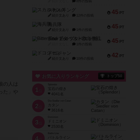
紹介文なし
8件の投稿
スカルキング
45
PT
紹介文あり
12件の投稿
海兵隊
45
PT
紹介文あり
1件の投稿
Bitter End ブタペスト救出作戦
45
PT
紹介文なし
1件の投稿
ドコジャン
42
PT
紹介文あり
10件の投稿
お気に入りランキング
トップ50
狼の人は
Splendor
1
宝石の煌き
位
った」や
4041名
Die Siedler von Catan
2
カタン
位
3616名
Dominion
3
ドミニオン
位
2530名
Battle Line
4
バトルライン
位