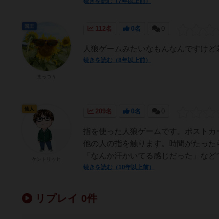
続きを読む（7年以上前）
国王
112名
0名
0
人狼ゲームみたいなもんなんですけど若
続きを読む（8年以上前）
まっつぅ
仙人
209名
0名
0
指を使った人狼ゲームです。ポストカ
他の人の指を触ります。時間がたった
「なんか汗かいてる感じだった」などで
ケントリッヒ
続きを読む（10年以上前）
リプレイ 0件