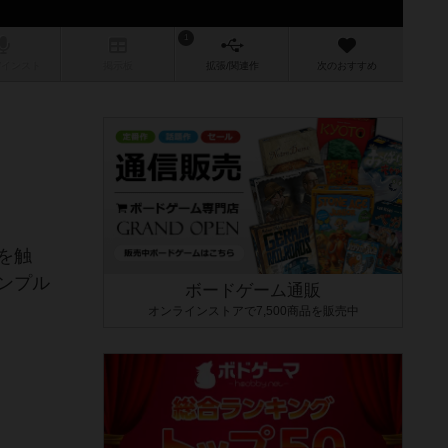
1
/インスト
掲示板
拡張/関連
作
次のおすすめ
を触
ンプル
ボードゲーム通販
オンラインストアで7,500商品を販売中