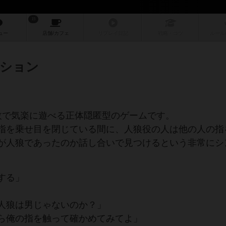
15
ュー
店舗/
カフェ
リプレイ
日記
戦略
・コツ
ルール
ション
枚で気楽に遊べる正体隠匿型のゲームです。
指を乗せ目を閉じている間に、人狼役の人は他の人の指
が人狼であったのか話し合いで見つけるという非常にシ
する」
人狼は男じゃないのか？」
ら俺の指を触って確かめてみてよ」