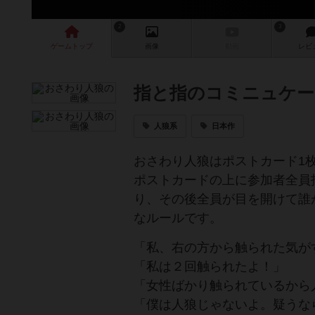
2
3
ゲーム
トップ
画像
動画
レビ
指と指のコミニュケー
人狼系
日本作
おさわり人狼はポストカード1
ポストカードの上に参加者全員
り、その後全員が目を開けて誰
なルールです。
「私、右の方から触られた気が
「私は２回触られたよ！」
「女性ばかり触られているから
「僕は人狼じゃないよ。疑うな