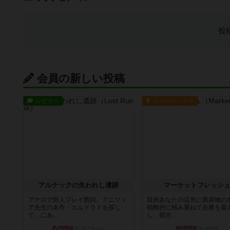
投
会員の新しい投稿
レビュー
ルール/インスト
アルナックの失われし遺跡
マーケットフレッシ
アナログ対人プレイ数回。クニツィ
目的あなたの店先に農産物の
ア先生の名作「エルドラドを探し
戦略的に積み重ねて在庫を最
て」にあ...
し、競合...
約1時間前
by おーちゃん
約6時間前
by jurong