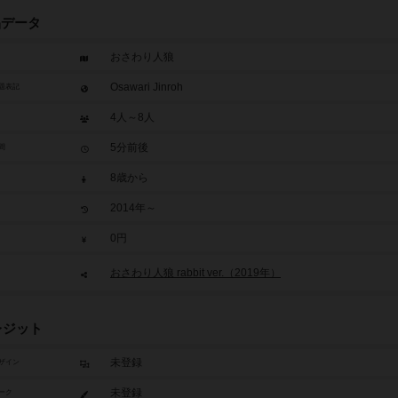
品データ
おさわり人狼
Osawari Jinroh
題表記
4人～8人
5分前後
間
8歳から
2014年～
0円
おさわり人狼 rabbit ver.（2019年）
レジット
未登録
ザイン
未登録
ーク