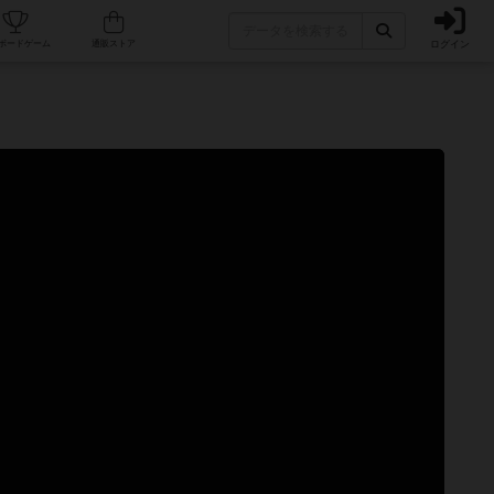
ログイン
カフェ/店舗
人気ボードゲーム
通販ストア