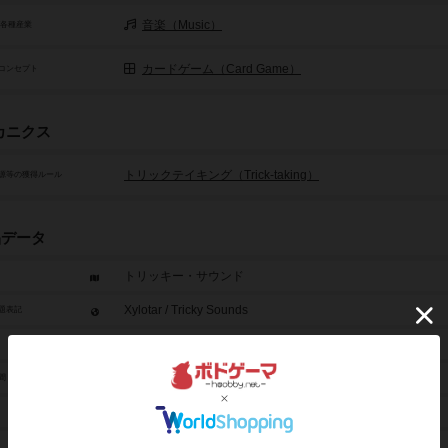
音楽（Music）
/各種産業
カードゲーム（Card Game）
コンセプト
カニクス
トリックテイキング（Trick-taking）
源等の獲得ルール
品データ
トリッキー・サウンド
Xylotar / Tricky Sounds
題表記
2人～5人
30分前後
間
14歳から
2024年～