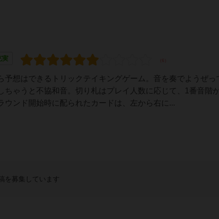
充実
ら予想はできるトリックテイキングゲーム。音を奏でようぜっ
しちゃうと不協和音。切り札はプレイ人数に応じて、1番音階
ウンド開始時に配られたカードは、左から右に...
稿を募集しています