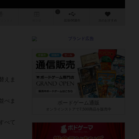
1
/インスト
掲示板
拡張/関連
作
次のおすすめ
替えま
並べま
ボードゲーム通販
オンラインストアで7,500商品を販売中
すべて