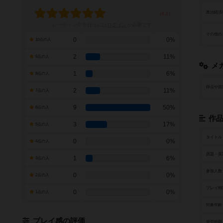
政治経済
レーティングを行うには
ログイン
が必要です
その他の
0
0%
10点の人
2
11%
9点の人
メ
1
6%
8点の人
得点や資
2
11%
7点の人
9
50%
6点の人
作
3
17%
5点の人
タイトル
0
0%
4点の人
原題・英
1
6%
3点の人
参加人数
0
0%
2点の人
プレイ時
0
0%
1点の人
対象年齢
プレイ感の評価
発売時期