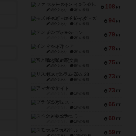
ファースト・イン・フライト
108
PT
紹介文あり
3件の投稿
モズビ－ズ・レイダ－ズ
94
PT
紹介文あり
1件の投稿
テンプテーション
79
PT
紹介文なし
2件の投稿
インドネシア
78
PT
紹介文あり
2件の投稿
宵と暁の呪文書
75
PT
紹介文あり
8件の投稿
リスボン・トラム 28
73
PT
紹介文あり
9件の投稿
アマナイト
73
PT
紹介文なし
1件の投稿
ブラヴェスト
66
PT
紹介文なし
1件の投稿
スペクタキュラー
60
PT
紹介文なし
1件の投稿
スモールワールド
59
PT
紹介文あり
13件の投稿