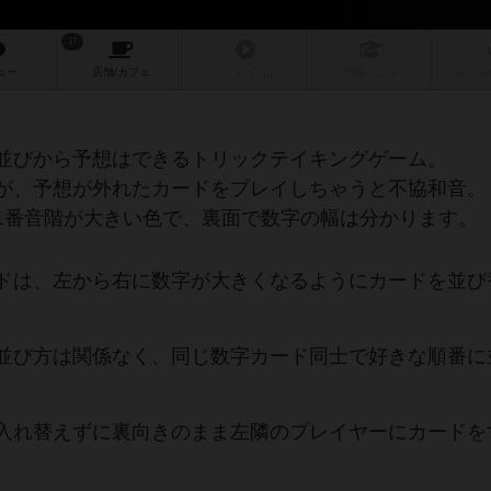
17
ュー
店舗/
カフェ
リプレイ
日記
戦略
・コツ
ルール
並びから予想はできるトリックテイキングゲーム。
が、予想が外れたカードをプレイしちゃうと不協和音。
1番音階が大きい色で、裏面で数字の幅は分かります。
ドは、左から右に数字が大きくなるようにカードを並び
並び方は関係なく、同じ数字カード同士で好きな順番に
入れ替えずに裏向きのまま左隣のプレイヤーにカードを