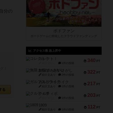
自分の
ボドファン
ボードゲームに特化したクラウドファンディング
アクセス数 急上昇中
コレクト！
340
PT
紹介文なし
1件の投稿
グ！
無限まちがいさがし
322
PT
紹介文あり
2件の投稿
ガルフストライク
217
PT
紹介文あり
1件の投稿
する
クルティボ
203
PT
紹介文なし
1件の投稿
1809
112
PT
紹介文あり
1件の投稿