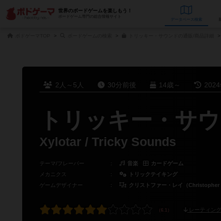
世界のボードゲームを楽しもう！
ボードゲーム専門の総合情報サイト
データベース
検
ボドゲーマTOP
ボードゲームの検索
トリッキー・サウンドの通販/商品詳細
2人～5人
30分前後
14歳～
202
トリッキー・サウ
Xylotar / Tricky Sounds
テーマ/フレーバー
：
音楽
カードゲーム
メカニクス
：
トリックテイキング
ゲームデザイナー
：
クリストファー・レイ（Christopher 
レーティング