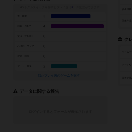
トグルスイッチを押すとプレイ感（
※
）の投票ができます
参考価格
3
運・確率
関連作品
4
戦略・判断力
0
交渉・立ち回り
ク
0
心理戦・ブラフ
ゲームデ
0
攻防・戦闘
アートワ
2
アート・外見
似たプレイ感のゲームを探す→
関連企業
データに関する報告
ログインするとフォームが表示されます