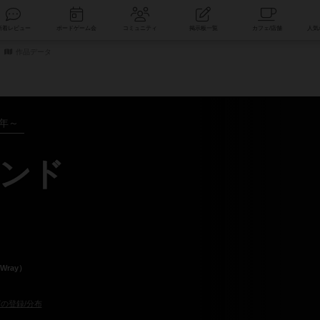
索
新着レビュー
ボードゲーム会
コミュニティ
掲示板一覧
作品データ
4年～
ンド
Wray）
の登録/分布