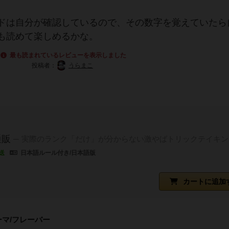
ドは自分が確認しているので、その数字を覚えていたら
も読めて楽しめるかな。
最も読まれているレビューを表示しました
投稿者：
うらまこ
通販
実際のランク「だけ」が分からない激やばトリックテイキン
送
日本語ルール付き/日本語版
カートに追加
ーマ/フレーバー