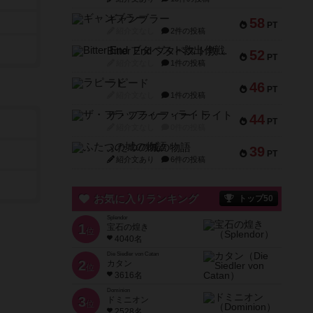
ギャンブラー
58
PT
紹介文なし
2件の投稿
Bitter End ブタペスト救出作戦
52
PT
紹介文なし
1件の投稿
ラピード
46
PT
紹介文なし
1件の投稿
ザ・フラッフィー・ライト
44
PT
紹介文なし
0件の投稿
ふたつの城の物語
39
PT
紹介文あり
6件の投稿
お気に入りランキング
トップ50
Splendor
1
宝石の煌き
位
4040名
Die Siedler von Catan
2
カタン
位
3616名
Dominion
3
ドミニオン
位
2528名