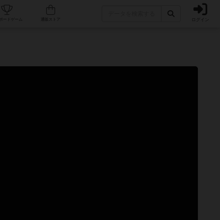
ログイン
カフェ/店舗
人気ボードゲーム
通販ストア