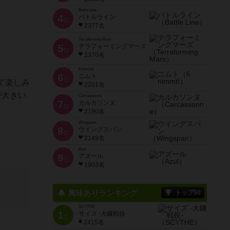
Battle Line
4
バトルライン
位
2377名
Terraforming Mars
5
テラフォーミングマーズ
位
2370名
6 nimmt!
6
ニムト
位
て楽しみ
2201名
が大きい
Carcassonne
7
カルカソンヌ
位
2190名
Wingspan
8
ウイングスパン
位
2149名
Azul
9
アズール
位
1903名
興味ありランキング
トップ50
SCYTHE
1
サイズ -大鎌戦役-
位
2415名