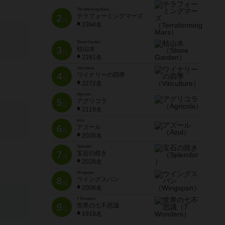
Terraforming Mars
2
テラフォーミングマーズ
位
2394名
Stone Garden
3
枯山水
位
2281名
Viticulture
4
ワイナリーの四季
位
2272名
Agricola
5
アグリコラ
位
2119名
Azul
6
アズール
位
2035名
Splendor
7
宝石の煌き
位
2028名
Wingspan
8
ウイングスパン
位
2006名
7 Wonders
9
世界の七不思議
位
1919名