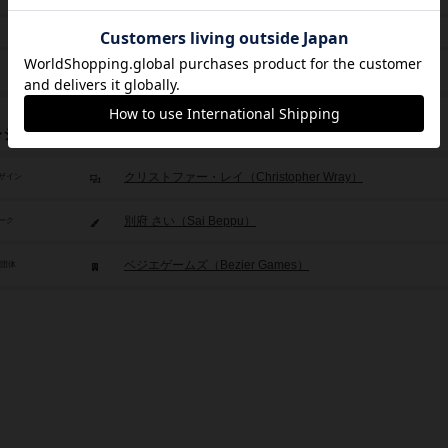
未登録
シロタール：アンヒンジド（2025年）
レジット
クリストファー・レイ（Christopher Wray）
ザイン
別府 さい（Sai Beppu）
ーク
ベジエゲームズ（Bezier Games）
/団体