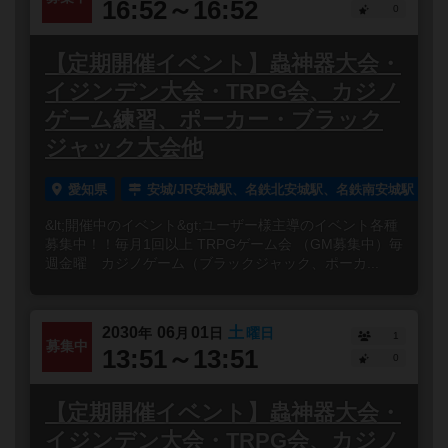
16:52～16:52
0
【定期開催イベント】蟲神器大会・
イジンデン大会・TRPG会、カジノ
ゲーム練習、ポーカー・ブラック
ジャック大会他
愛知県
安城/JR安城駅、名鉄北安城駅、名鉄南安城駅
&lt;開催中のイベント&gt;ユーザー様主導のイベント各種
募集中！！毎月1回以上 TRPGゲーム会 （GM募集中）毎
週金曜 カジノゲーム（ブラックジャック、ポーカ...
2030
06
01
土
年
月
日
曜日
1
募集中
13:51～13:51
0
【定期開催イベント】蟲神器大会・
イジンデン大会・TRPG会、カジノ