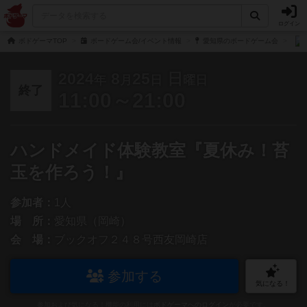
ログイン
ボドゲーマTOP
ボードゲーム会/イベント情報
愛知県のボードゲーム会
2024
8
25
日
年
月
日
曜日
終了
11:00～21:00
ハンドメイド体験教室『夏休み！苔
玉を作ろう！』
参加者：
1人
場 所：
愛知県（岡崎）
会 場：
ブックオフ２４８号西友岡崎店
参加する
気になる！
参加および気になる！機能の利用には
ボドゲーマへのログイン
が必要です。