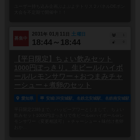
ユーザー持ち込み企画ぷよぷよテトリス２パネルDEポン
大会を不定期で開催中！！
2031
01
11
土
年
月
日
曜日
1
募集中
18:44～18:44
0
【平日限定】ちょい飲みセット
1000円ぽっきり。生ビール/ハイボ
ール/レモンサワー＋おつまみチャ
ーシュー＋煮卵のセット
愛知県
安城/JR安城駅、名鉄北安城駅、名鉄南安城駅
平日限定23時まで、ハッピーアワーとしまして、ちょい
飲みセット1000円ぽっきりで生ビールorハイボールorレ
モンサワー（変更相談可）＋チャーシュー＋味付け煮卵
おか...