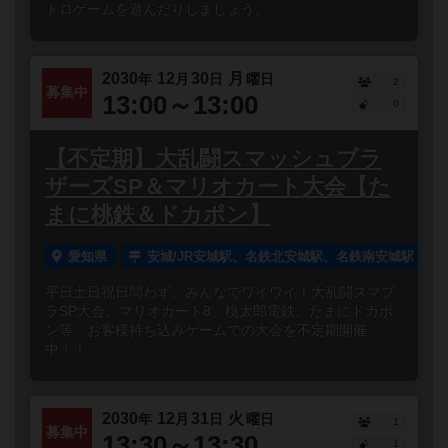
トロゲームを遊んだりしましょう。
2030
12
30
月
年
月
日
曜日
2
募集中
13:00～13:00
0
【不定期】大乱闘スマッシュブラ
ザーズSP＆マリオカート大会【た
まに桃鉄＆ドカポン】
愛知県
安城/JR安城駅、名鉄北安城駅、名鉄南安城駅
平日土日祝日問わず、みんなでワイワイ！大乱闘スマブ
ラSP大会、マリオカート8、桃太郎電鉄、たまにドカポ
ン等…お客様持ち込みゲームでの大会を不定期開催
中！！
2030
12
31
火
年
月
日
曜日
1
募集中
13:30～13:30
1