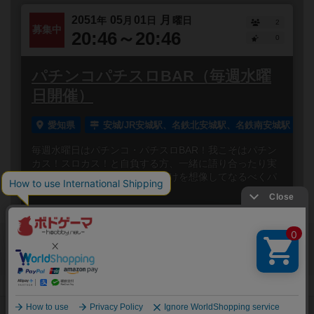
2051
05
01
月
年
月
日
曜日
2
募集中
20:46～20:46
0
パチンコパチスロBAR（毎週水曜
日開催）
愛知県
安城/JR安城駅、名鉄北安城駅、名鉄南安城駅
毎週水曜日はパチンコ・パチスロBAR！我こそはパチン
カス！スロカス！と自負する方、一緒に語り合ったり実
況見たり、シミュレーターで負けを想像してなるべくパ
チンコ屋に行...
閉じる
Copyright (c)
ボードゲームのプレイ履歴を記録し
【ボドゲーマ】ボードゲームの総合情報サイト
て、
All rights reserved.
自分のデータを管理しませんか？
約75,000人
がボドゲーマを利用中！