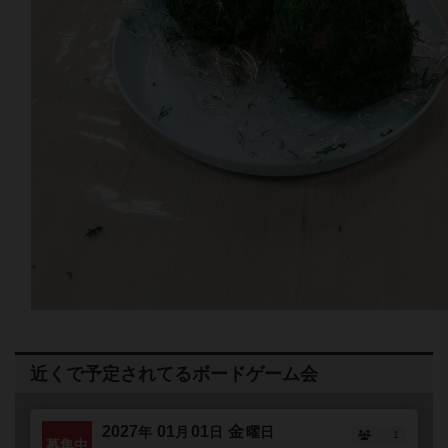
近くで予定されてるボードゲーム会
2027
01
01
金
年
月
日
曜日
1
募集中