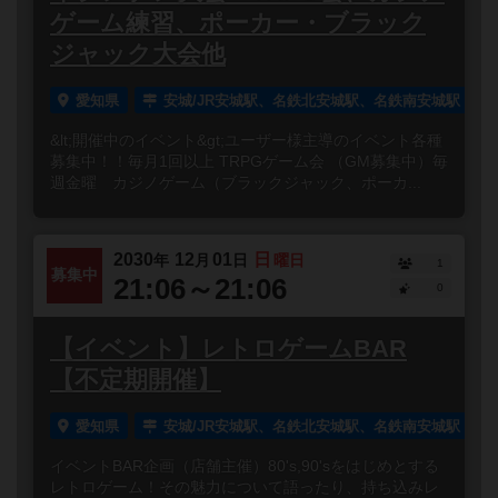
ゲーム練習、ポーカー・ブラック
ジャック大会他
愛知県
安城/JR安城駅、名鉄北安城駅、名鉄南安城駅
&lt;開催中のイベント&gt;ユーザー様主導のイベント各種
募集中！！毎月1回以上 TRPGゲーム会 （GM募集中）毎
週金曜 カジノゲーム（ブラックジャック、ポーカ...
2030
12
01
日
年
月
日
曜日
1
募集中
21:06～21:06
0
【イベント】レトロゲームBAR
【不定期開催】
愛知県
安城/JR安城駅、名鉄北安城駅、名鉄南安城駅
イベントBAR企画（店舗主催）80's,90'sをはじめとする
レトロゲーム！その魅力について語ったり、持ち込みレ