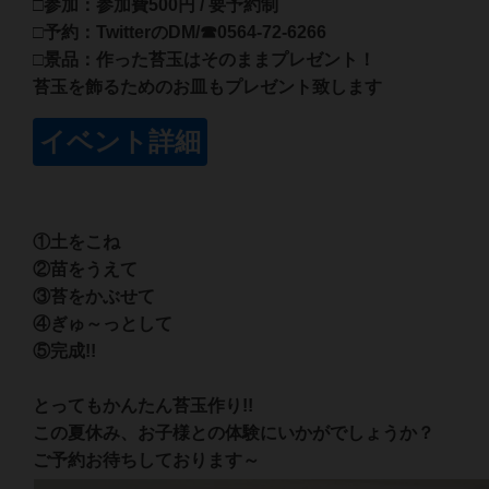
□参加：参加費500円 / 要予約制
□予約：TwitterのDM/☎0564-72-6266
□景品：作った苔玉はそのままプレゼント！
苔玉を飾るためのお皿もプレゼント致します
イベント詳細
①土をこね
②苗をうえて
③苔をかぶせて
④ぎゅ～っとして
⑤完成!!
とってもかんたん苔玉作り!!
この夏休み、お子様との体験にいかがでしょうか？
ご予約お待ちしております～