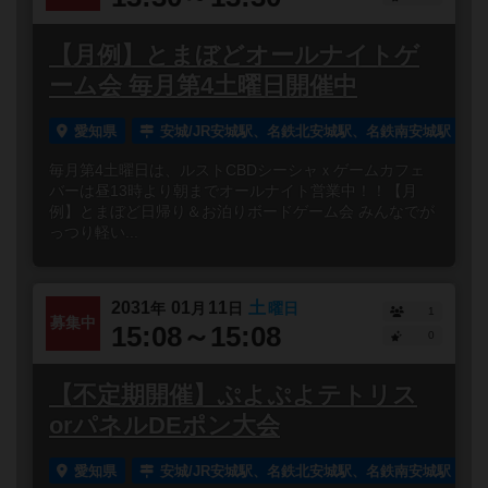
【月例】とまぼどオールナイトゲ
ーム会 毎月第4土曜日開催中
愛知県
安城/JR安城駅、名鉄北安城駅、名鉄南安城駅
毎月第4土曜日は、ルストCBDシーシャｘゲームカフェ
バーは昼13時より朝までオールナイト営業中！！【月
例】とまぼど日帰り＆お泊りボードゲーム会 みんなでが
っつり軽い...
2031
01
11
土
年
月
日
曜日
1
募集中
15:08～15:08
0
【不定期開催】ぷよぷよテトリス
orパネルDEポン大会
愛知県
安城/JR安城駅、名鉄北安城駅、名鉄南安城駅