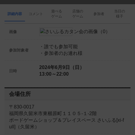
遊べる
店舗の
当日の
詳細内容
コメント
参加者
ゲーム
ゲーム
様子
画像
・誰でも参加可能
参加対象者
・参加者のお連れ様
2024年6月9日（日）
日時
13:00～22:00
会場住所
〒830-0017
福岡県久留米市東櫛原町１１０５-１-2階
ボードゲームショップ＆プレイスペース さいふる[xi-f
ull]（久留米）