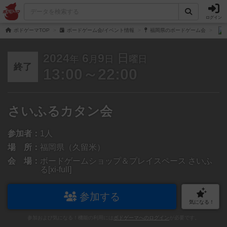
ログイン
ボドゲーマTOP
ボードゲーム会/イベント情報
福岡県のボードゲーム会
2024
6
9
日
年
月
日
曜日
終了
13:00～22:00
さいふるカタン会
参加者：
1人
場 所：
福岡県（久留米）
会 場：
ボードゲームショップ＆プレイスペース さいふ
る[xi-full]
参加する
気になる！
参加および気になる！機能の利用には
ボドゲーマへのログイン
が必要です。