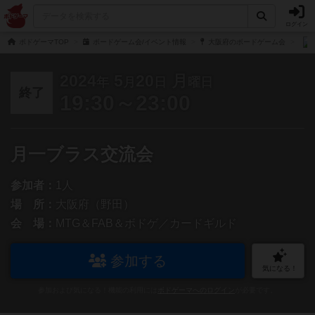
ログイン
ボドゲーマTOP
ボードゲーム会/イベント情報
大阪府のボードゲーム会
2024
5
20
月
年
月
日
曜日
終了
19:30～23:00
月一ブラス交流会
参加者：
1人
場 所：
大阪府（野田）
会 場：
MTG＆FAB＆ボドゲ／カードギルド
参加する
気になる！
参加および気になる！機能の利用には
ボドゲーマへのログイン
が必要です。