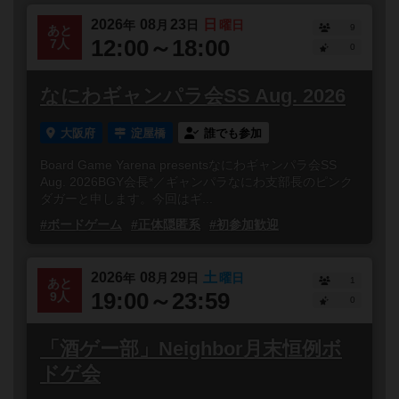
2026
08
23
日
年
月
日
曜日
9
あと
12:00～18:00
7人
0
なにわギャンパラ会SS Aug. 2026
大阪府
淀屋橋
誰でも参加
Board Game Yarena presentsなにわギャンパラ会SS
Aug. 2026BGY会長*／ギャンパラなにわ支部長のピンク
ダガーと申します。今回はギ...
#ボードゲーム
#正体隠匿系
#初参加歓迎
2026
08
29
土
年
月
日
曜日
1
あと
19:00～23:59
9人
0
「酒ゲー部」Neighbor月末恒例ボ
ドゲ会