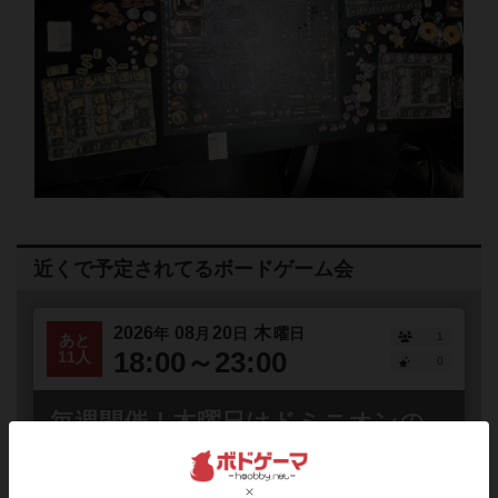
近くで予定されてるボードゲーム会
2026
08
20
木
年
月
日
曜日
1
あと
18:00～23:00
11人
0
毎週開催！木曜日はドミニオンの
日！