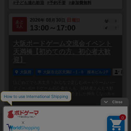
#子ども連れ歓迎
#予約不要
#参加費無料
2026
08
30
日
年
月
日
曜日
9
あと
13:00～17:00
3人
0
大阪ボードゲーム交流会イベント
天満橋【初めての方、初心者大歓
迎】
大阪府
大阪市北区天満2－1－8 根本ビル２F
誰で
はじめてでも大丈夫！みんなで楽しむボードゲームパー
ティー♪ボードゲーム初心者さんも、経験者さんも大歓
迎！笑って、しゃべって、いつのまにか仲良くなっちゃ
う✨みんなでワ...
閉じる
Copyright (c)
ボードゲームのプレイ履歴を記録し
【ボドゲーマ】ボードゲームの総合情報サイト
て、
All rights reserved.