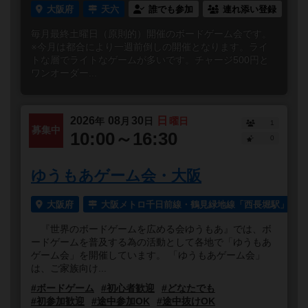
大阪府
天六
誰でも参加
連れ添い登録
毎月最終土曜日（原則的）開催のボードゲーム会です。
※今月は都合により一週前倒しの開催となります。ライ
トな層でライトなゲームが多いです。チャージ500円と
ワンオーダー...
2026
08
30
日
年
月
日
曜日
1
募集中
10:00～16:30
0
ゆうもあゲーム会・大阪
大阪府
大阪メトロ千日前線・鶴見緑地線「西長堀駅」より
『世界のボードゲームを広める会ゆうもあ』では、ボ
ードゲームを普及する為の活動として各地で「ゆうもあ
ゲーム会」を開催しています。 「ゆうもあゲーム会」
は、ご家族向け...
#ボードゲーム
#初心者歓迎
#どなたでも
#初参加歓迎
#途中参加OK
#途中抜けOK