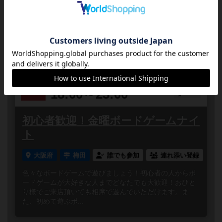
大阪府
梅田
誰でも参加
連れ添い登録
店長オススメ！ボードゲームのドミニオンを遊ぶ交流会
を毎週木曜日に開催しています！当店には最新拡張「略
奪」や「繁栄第二版」などの日本語版全拡張とプロモカ
ードがございま...
2026
08
21
金
年
月
日
曜日
2
あと
18:00～23:00
10人
0
初心者歓迎！金曜ボードゲームナイ
ト
大阪府
梅田
誰でも参加
連れ添い登録
色々なボードゲームで遊びましょう！初心者の人からボ
ードゲームが大好きな人までどなたでも大歓迎！おひと
り様でご来店頂いても相席で遊んでいただけます。ま
た、初めて遊ぶボ...