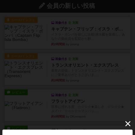
会員の新しい投稿
ルール/インスト
画像付き
充実
キャプテン・フリップ：イスラ・ボンバ
イスラ・ボンバを探しに出航!潜水艦を装備し、あ
なたの乗組員を監獄から解...
約2時間前
by jurong
ルール/インスト
画像付き
充実
トランスオリエント・エクスプレス
乗客の皆様、トランスオリエント・エクスプレス
にご乗車ありがとうございま...
約3時間前
by jurong
レビュー
画像付き
充実
フラットアイアン
世界に浸れる度 ☆☆☆☆★楽しさ ☆☆☆☆★
タイパ ☆☆☆☆☆マンハッ...
約4時間前
by DKnewyork
レビュー
花火：スターマイン