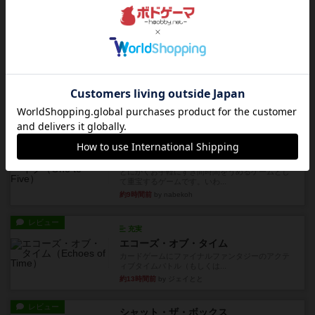
自分のカードは見えず他のプレイヤーのカードが
見える状態でカードを教えた...
約6時間前
by mob567
レビュー
充実
アンダー・ザ・テーブラー
笑えるバカゲームを集めているライトゲーマーと
してのレビューです。正体隠...
約8時間前
by toyota
レビュー
充実
ワン・トゥ・ファイブ
とにかくお手軽にすき間時間をうめるゲームとし
て重宝するゲームです。いわ...
約9時間前
by nabekoh
レビュー
充実
エコーズ・オブ・タイム
カードゲームにファイナルファンタジーのアクテ
ィブタイムバトル（もしくは...
約13時間前
by ジェイとと
レビュー
シャット・ザ・ボックス