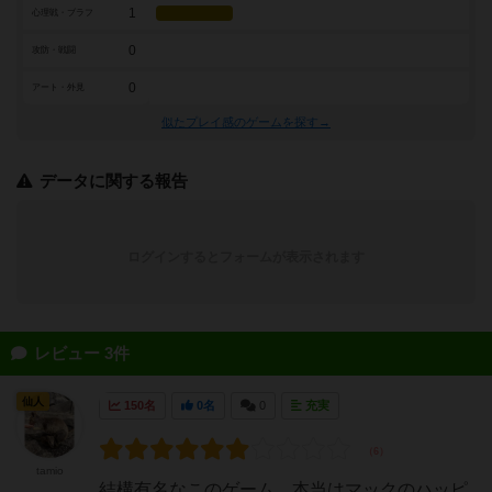
1
心理戦・ブラフ
0
攻防・戦闘
0
アート・外見
似たプレイ感のゲームを探す→
データに関する報告
ログインするとフォームが表示されます
レビュー 3件
仙人
150名
0名
0
充実
tamio
結構有名なこのゲーム、本当はマックのハッピ