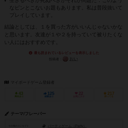
生きるべきか死ぬべきかそれが問題だ：このよう
なピンとこないお題もあります。私は普段抜いて
プレイしています。
結論としては、１を買った方がいいんじゃないかな
と思います。友達が１や２を持っていて被りたくな
い人にはおすすめです。
最も読まれているレビューを表示しました
おい
投稿者：
マイボードゲーム登録者
43
125
22
217
興味あり
経験あり
お気に入り
持ってる
テーマ/フレーバー
パーティゲーム（Party）
その他のコンセプト