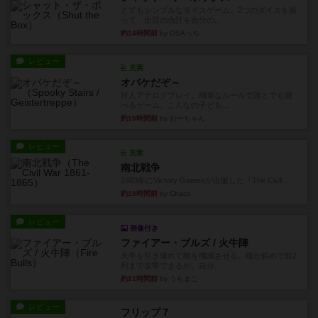
とてもシンプルなダイスゲーム。2つのダイスを振
って、出目の合計を自分の...
約14時間前
by OSAっち
レビュー
充実
オバケだぞ～
対人アナログプレイ。簡単なルールで誰とでも遊
べるゲーム。こんなの子ども...
約15時間前
by おーちゃん
レビュー
充実
南北戦争
1983年にVictory Gamesが出版した『The Civil ...
約19時間前
by Chaco
レビュー
画像付き
ファイアー・ブルズ / 火牛陣
火牛を引き連れて敵を殲滅させる。縦か斜めで前2
列まで攻撃できるが、自分...
約21時間前
by うらまこ
レビュー
フリップ７