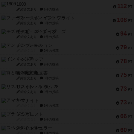
1809
112
PT
紹介文あり
1件の投稿
ファースト・イン・フライト
108
PT
紹介文あり
3件の投稿
モズビ－ズ・レイダ－ズ
94
PT
紹介文あり
1件の投稿
テンプテーション
79
PT
紹介文なし
2件の投稿
インドネシア
78
PT
紹介文あり
2件の投稿
宵と暁の呪文書
75
PT
紹介文あり
8件の投稿
リスボン・トラム 28
73
PT
紹介文あり
9件の投稿
アマナイト
73
PT
紹介文なし
1件の投稿
ブラヴェスト
66
PT
紹介文なし
1件の投稿
スペクタキュラー
60
PT
紹介文なし
1件の投稿