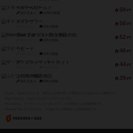
スモールワールド
59
PT
紹介文あり
13件の投稿
ギャンブラー
58
PT
紹介文なし
2件の投稿
Bitter End ブタペスト救出作戦
52
PT
紹介文なし
1件の投稿
ラピード
46
PT
紹介文なし
1件の投稿
ザ・フラッフィー・ライト
44
PT
紹介文なし
0件の投稿
ふたつの城の物語
39
PT
紹介文あり
6件の投稿
※Apple、Apple のロゴ は、米国および他の国々で登録されたApple Inc.の商標です。
※App Store は、Apple Inc.のサービスマークです。
※Android は、グーグル インコーポレイテッドの商標または登録商標です。
※Google Play とそのロゴは、Google Inc.の商標または登録商標です。