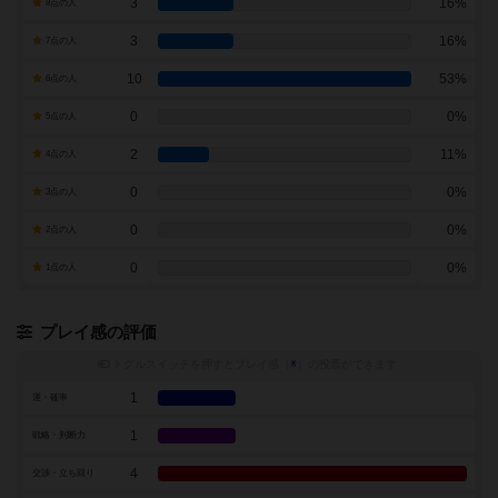
3
16%
8点の人
3
16%
7点の人
10
53%
6点の人
0
0%
5点の人
2
11%
4点の人
0
0%
3点の人
0
0%
2点の人
0
0%
1点の人
プレイ感の評価
トグルスイッチを押すとプレイ感（
※
）の投票ができます
1
運・確率
1
戦略・判断力
4
交渉・立ち回り