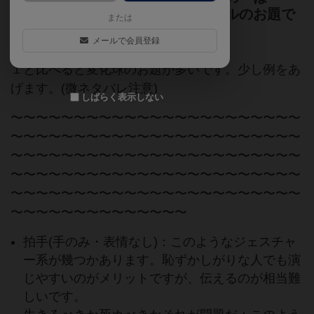
ぁ」？ シリーズ第３弾は新ジャンルのお題で
または
さらに盛り上がる！
メールで会員登録
１と比べると変化球のお題が多いです。少し例をあ
げます。(微ネタバレ注意)
しばらく表示しない
〜〜〜〜〜〜〜〜〜〜〜〜〜〜〜〜〜〜〜〜〜〜〜
〜〜〜〜〜〜〜〜〜〜〜〜〜〜〜〜〜〜〜〜〜〜〜
〜〜〜〜〜〜〜〜〜〜〜〜〜〜〜〜〜〜〜〜〜〜〜
〜〜〜〜〜〜〜〜〜〜〜〜〜〜〜〜〜〜〜〜〜〜〜
〜〜〜〜〜〜〜〜〜〜〜〜〜〜〜〜〜〜〜〜〜〜〜
〜〜〜〜〜〜〜〜〜〜〜〜〜〜
拍手(手のみ・表情なし)：このようなジェスチャ
ー系が幾つかあります。恥ずかしがりな人でも演
じやすいのがメリットですが、伝えるのが相当難
しいです。