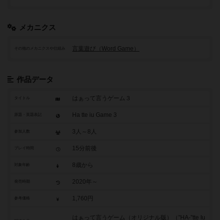
メカニクス
言葉遊び（Word Game）
その他のメカニクスや仕組み
作品データ
はぁって言うゲーム３
タイトル
Ha tte iu Game 3
原題・英題表記
3人～8人
参加人数
15分前後
プレイ時間
8歳から
対象年齢
2020年～
発売時期
1,760円
参考価格
はぁって言うゲーム（オリジナル版）（”HA-”tte Iu