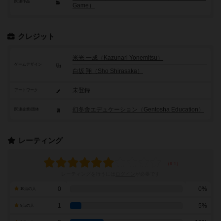
関連作品
Game）
クレジット
米光 一成（Kazunari Yonemitsu）
ゲームデザイン
白坂 翔（Sho Shirasaka）
未登録
アートワーク
幻冬舎エデュケーション（Gentosha Education）
関連企業/団体
レーティング
レーティングを行うには
ログイン
が必要です
0
0%
10点の人
1
5%
9点の人