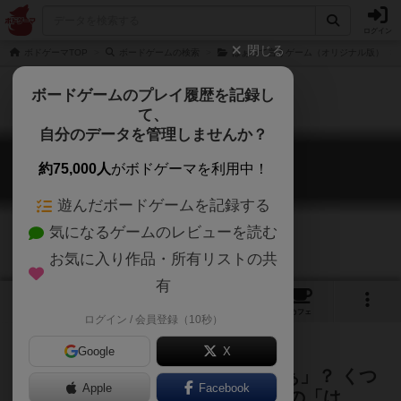
ログイン
閉じる
ボドゲーマTOP
ボードゲームの検索
はぁって言うゲーム（オリジナル版）
ボードゲームのプレイ履歴を記録し
て、
自分のデータを管理しませんか？
はぁって言うゲーム３
約75,000人
がボドゲーマを利用中！
Ha tte iu Game 3
遊んだボードゲームを記録する
気になるゲームのレビューを読む
お気に入り作品・所有リストの共
有
1
3
65
トップ
画像
動画
レビュー
カフェ
ログイン / 会員登録（10秒）
Google
X
今言った「はぁ」は、安心の「はぁ」？ くつ
Apple
Facebook
ろぎの「はぁ」？ それとも、憧れの「は