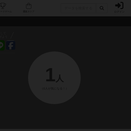
ログイン
フェ/店舗
人気ボードゲーム
通販ストア
アして
げよう
1
人
（0人が気になる！）