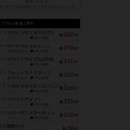
ボドファン
ボードゲームに特化したクラウドファンディング
アクセス数 急上昇中
リワイルド：サウスアメリカ
552
PT
紹介文なし
2件の投稿
マーケットフレッシュ
170
PT
紹介文あり
1件の投稿
ファイアー・ブルズ / 火牛陣
141
PT
紹介文なし
1件の投稿
ワン・トゥ・ファイブ
122
PT
紹介文あり
1件の投稿
トランスオリエント・エクスプレス
119
PT
紹介文なし
1件の投稿
フラットアイアン
118
PT
紹介文なし
2件の投稿
エコーズ・オブ・タイム
118
PT
紹介文なし
8件の投稿
南北戦争
79
PT