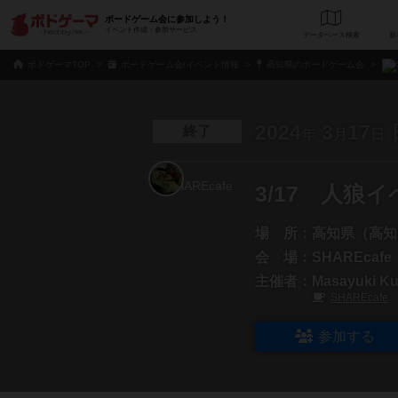
ボードゲーム会に参加しよう！
イベント作成・参加サービス
データベース
検
ボドゲーマTOP
ボードゲーム会/イベント情報
高知県のボードゲーム会
2024
3
17
終了
年
月
日
3/17 人
場 所：
高知県（高知
会 場：
SHAREcafe
主催者：
Masayuki Ku
SHAREcafe
参加する