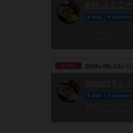
8/16 ユミ
高知県
高知県高知市
8/16（日）「ユミニー
会」を開催をいたします
に！ もちろん...
2026
08
23
日
あと
19人
年
月
日
260823ラ
高知県
高知県高知市
開催日 ：2025年8月23
さい）参加定員 ：20名レ