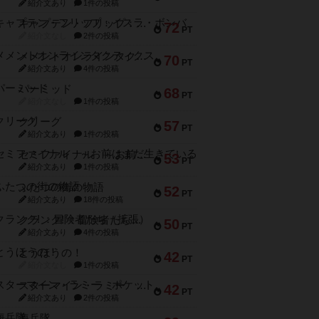
紹介文あり
1件の投稿
キャプテン・フリップ：イスラ・ボンバ
72
PT
紹介文なし
2件の投稿
メメントオンラインタクティクス
70
PT
紹介文あり
4件の投稿
パーミッド
68
PT
紹介文なし
1件の投稿
クリーグ
57
PT
紹介文あり
1件の投稿
セミファイナル ～お前はまだ生きている～
53
PT
紹介文あり
1件の投稿
ふたつの街の物語
52
PT
紹介文あり
18件の投稿
クランク! ：冒険者たち（拡張）
50
PT
紹介文あり
4件の投稿
とうほうの！
42
PT
紹介文なし
1件の投稿
スターマイン・ラミー ポケット
42
PT
紹介文あり
2件の投稿
海兵隊