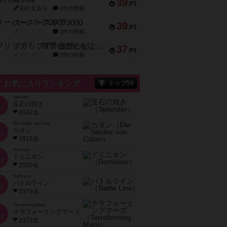
39
PT
紹介文あり
1件の投稿
スーパーストア3000
39
PT
紹介文なし
1件の投稿
フリップ７：復讐心とともに
37
PT
紹介文なし
2件の投稿
お気に入りランキング
トップ50
Splendor
宝石の煌き
位
4042名
Die Siedler von Catan
カタン
位
3616名
Dominion
ドミニオン
位
2530名
Battle Line
バトルライン
位
2379名
Terraforming Mars
テラフォーミングマーズ
位
2372名