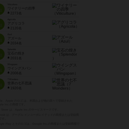
Viticulture
ワイナリーの四季
位
2273名
Agricola
アグリコラ
位
2120名
Azul
アズール
位
2034名
Splendor
宝石の煌き
位
2031名
Wingspan
ウイングスパン
位
2006名
7 Wonders
世界の七不思議
位
1920名
pple、Apple のロゴ は、米国および他の国々で登録された
ple Inc.の商標です。
p Store は、Apple Inc.のサービスマークです。
ndroid は、グーグル インコーポレイテッドの商標または登録商
です。
ogle Play とそのロゴは、Google Inc.の商標または登録商標で
。