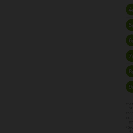
4
5
6
7
8
9
※A
Ap
※Ap
※A
標
※Go
す