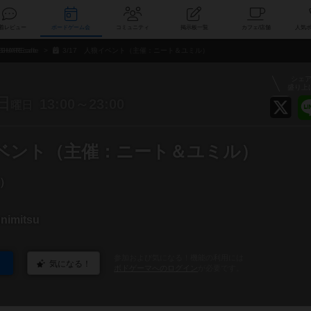
索
新着レビュー
ボードゲーム会
コミュニティ
掲示板一覧
カ
SHAREcafe
3/17 人狼イベント（主催：ニート＆ユミル）
シェ
盛り上
日
13:00～23:00
曜日
狼イベント（主催：ニート＆ユミル）
）
nimitsu
参加および気になる！機能の利用には
気になる！
ボドゲーマへのログイン
が必要です。