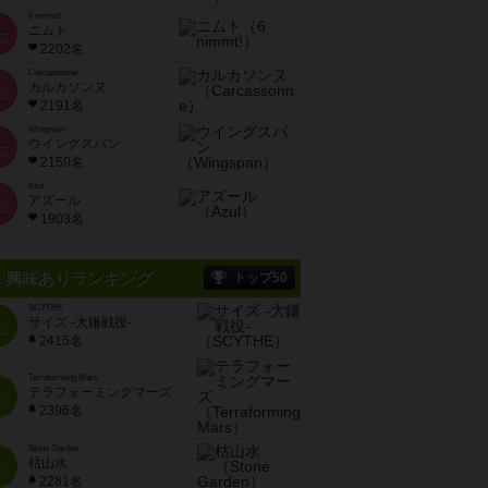
6 nimmt!
ニムト
位
2202名
Carcassonne
カルカソンヌ
位
2191名
Wingspan
ウイングスパン
位
2150名
Azul
アズール
位
1903名
興味ありランキング
トップ50
SCYTHE
サイズ -大鎌戦役-
位
2415名
Terraforming Mars
テラフォーミングマーズ
位
2396名
Stone Garden
枯山水
位
2281名