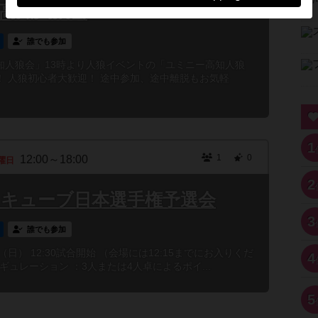
ニー高知人狼会
誰でも参加
高知人狼会」13時より人狼イベントの「ユミニー高知人狼
！ 人狼初心者大歓迎！ 途中参加、途中離脱もお気軽
1
1
0
12:00～18:00
曜日
2
ミィキューブ日本選手権予選会
3
誰でも参加
日（日） 12:30試合開始 （会場には12:15までにお入りくだ
4
ギュレーション ：3人または4人卓によるポイ...
5