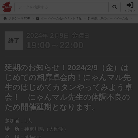
ログイン
ボドゲーマTOP
ボードゲーム会/イベント情報
神奈川県のボードゲーム会
2024
2
9
金
年
月
日
曜日
終了
19:00～22:00
延期のお知らせ！2024/2/9（金）は
じめての相席卓会内！にゃんマル先
生のはじめてカタンやってみよう卓
会！ にゃんマル先生の体調不良の
ため開催延期となります。
参加者：
1人
場 所：
神奈川県（大船駅）
会 場：
hideout