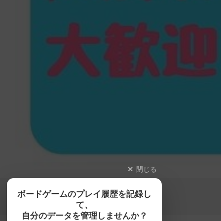
閉じる
Copyright (c)
ボードゲームのプレイ履歴を記録し
【ボドゲーマ】ボードゲームの総合情報サイト
て、
All rights reserved.
自分のデータを管理しませんか？