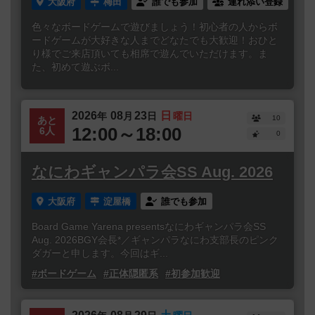
大阪府
梅田
誰でも参加
連れ添い登録
色々なボードゲームで遊びましょう！初心者の人からボ
ードゲームが大好きな人までどなたでも大歓迎！おひと
り様でご来店頂いても相席で遊んでいただけます。ま
た、初めて遊ぶボ...
2026
08
23
日
年
月
日
曜日
10
あと
12:00～18:00
6人
0
なにわギャンパラ会SS Aug. 2026
大阪府
淀屋橋
誰でも参加
Board Game Yarena presentsなにわギャンパラ会SS
Aug. 2026BGY会長*／ギャンパラなにわ支部長のピンク
ダガーと申します。今回はギ...
#ボードゲーム
#正体隠匿系
#初参加歓迎