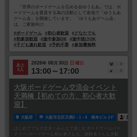
『世界のボードゲームを広める会ゆうもあ』では、ボ
ードゲームを普及する為の活動として各地で「ゆうもあ
ゲーム会」を開催しています。 「ゆうもあゲーム会」
は、ご家族向け...
#ボードゲーム
#初心者歓迎
#どなたでも
#初参加歓迎
#途中参加OK
#途中抜けOK
#子ども連れ歓迎
#予約不要
#参加費無料
2026
08
30
日
年
月
日
曜日
9
あと
13:00～17:00
3人
0
大阪ボードゲーム交流会イベント
天満橋【初めての方、初心者大歓
迎】
大阪府
大阪市北区天満2－1－8 根本ビル２F
誰で
はじめてでも大丈夫！みんなで楽しむボードゲームパー
ティー♪ボードゲーム初心者さんも、経験者さんも大歓