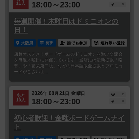
18:00～23:00
11人
0
毎週開催！木曜日はドミニオンの
日！
大阪府
梅田
誰でも参加
連れ添い登録
店長オススメ！ボードゲームのドミニオンを遊ぶ交流会
を毎週木曜日に開催しています！当店には最新拡張「略
奪」や「繁栄第二版」などの日本語版全拡張とプロモカ
ードがございま...
2026
08
21
金
年
月
日
曜日
2
あと
18:00～23:00
10人
0
初心者歓迎！金曜ボードゲームナイ
ト