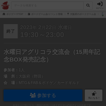
ログイン
ボドゲーマTOP
ボードゲーム会/イベント情報
大阪府のボードゲーム会
2023
2
22
水
年
月
日
曜日
終了
19:30～23:00
水曜日アグリコラ交流会（15周年記
念BOX発売記念）
参加者：
1人
場 所：
大阪府（野田）
会 場：
MTG＆FAB＆ボドゲ／カードギルド
参加する
気になる！
参加および気になる！機能の利用には
ボドゲーマへのログイン
が必要です。