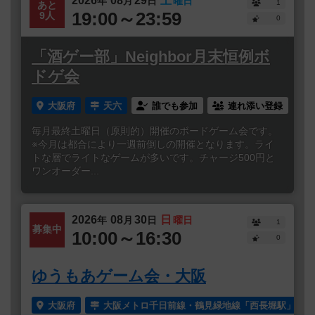
2026
08
29
土
年
月
日
曜日
1
あと
19:00～23:59
9人
0
「酒ゲー部」Neighbor月末恒例ボ
ドゲ会
大阪府
天六
誰でも参加
連れ添い登録
毎月最終土曜日（原則的）開催のボードゲーム会です。
※今月は都合により一週前倒しの開催となります。ライ
トな層でライトなゲームが多いです。チャージ500円と
ワンオーダー...
2026
08
30
日
年
月
日
曜日
1
募集中
10:00～16:30
0
ゆうもあゲーム会・大阪
大阪府
大阪メトロ千日前線・鶴見緑地線「西長堀駅」より