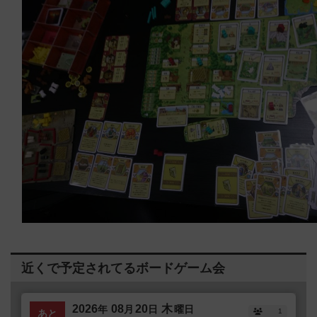
近くで予定されてるボードゲーム会
2026
08
20
木
年
月
日
曜日
1
あと