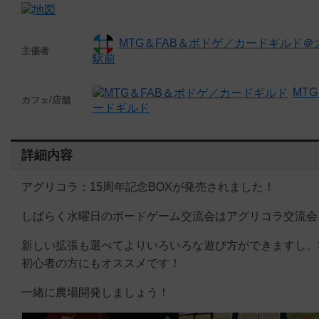
MTG＆FAB＆ボドゲ／カードギルド＠
主催者
駅前
MT
カフェ/店舗
ードギルド
詳細内容
アグリコラ：15周年記念BOXが発売されました！
しばらく水曜日のボードゲーム交流会はアグリコラ交流会
新しい拡張も選べてよりいろいろな遊び方ができますし、
初心者の方にもオススメです！
一緒に農場開発しましょう！