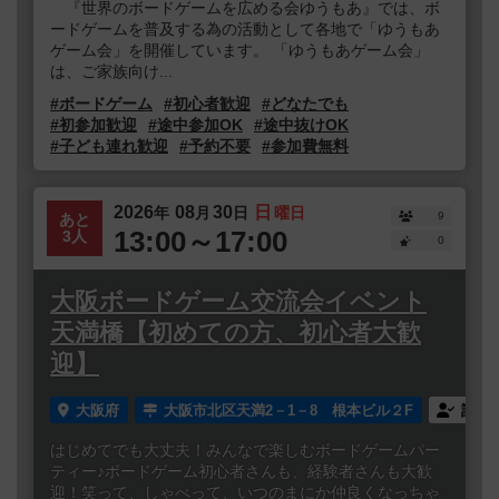
『世界のボードゲームを広める会ゆうもあ』では、ボ
ードゲームを普及する為の活動として各地で「ゆうもあ
ゲーム会」を開催しています。 「ゆうもあゲーム会」
は、ご家族向け...
#ボードゲーム
#初心者歓迎
#どなたでも
#初参加歓迎
#途中参加OK
#途中抜けOK
#子ども連れ歓迎
#予約不要
#参加費無料
2026
08
30
日
年
月
日
曜日
9
あと
13:00～17:00
3人
0
大阪ボードゲーム交流会イベント
天満橋【初めての方、初心者大歓
迎】
大阪府
大阪市北区天満2－1－8 根本ビル２F
誰で
はじめてでも大丈夫！みんなで楽しむボードゲームパー
ティー♪ボードゲーム初心者さんも、経験者さんも大歓
迎！笑って、しゃべって、いつのまにか仲良くなっちゃ