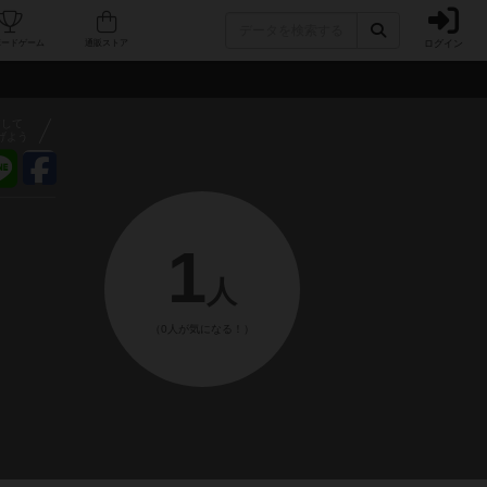
ログイン
フェ/店舗
人気ボードゲーム
通販ストア
アして
げよう
1
人
（0人が気になる！）