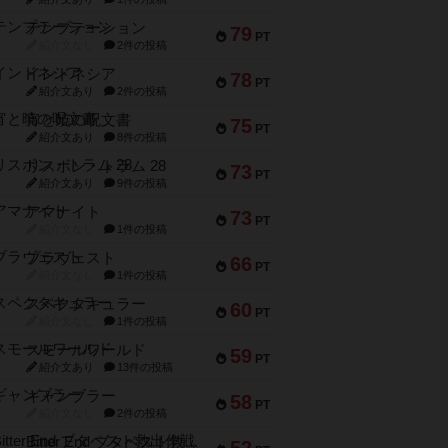
テンプテーション
79
PT
紹介文なし
2件の投稿
インドネシア
78
PT
紹介文あり
2件の投稿
宵と暁の呪文書
75
PT
紹介文あり
8件の投稿
リスボン・トラム 28
73
PT
紹介文あり
9件の投稿
アマナイト
73
PT
紹介文なし
1件の投稿
ブラヴェスト
66
PT
紹介文なし
1件の投稿
スペクタキュラー
60
PT
紹介文なし
1件の投稿
スモールワールド
59
PT
紹介文あり
13件の投稿
ギャンブラー
58
PT
紹介文なし
2件の投稿
Bitter End ブタペスト救出作戦