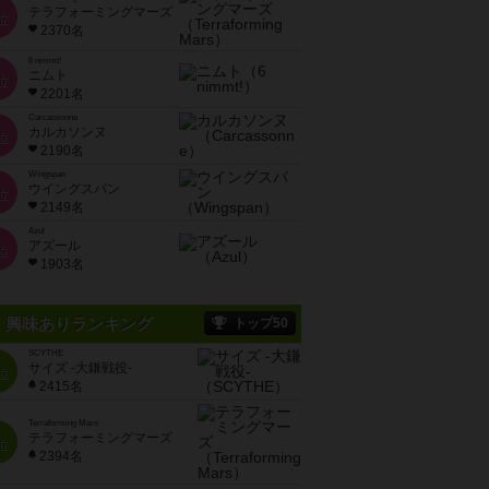
テラフォーミングマーズ
位
2370名
6 nimmt!
ニムト
位
2201名
Carcassonne
カルカソンヌ
位
2190名
Wingspan
ウイングスパン
位
2149名
Azul
アズール
位
1903名
興味ありランキング
トップ50
SCYTHE
サイズ -大鎌戦役-
位
2415名
Terraforming Mars
テラフォーミングマーズ
位
2394名