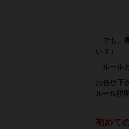
「でも、
い？」
「ルール
お任せ下
ルール説明
初めて