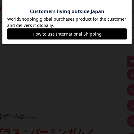
る
平日重ゲー会」です!!
1
2
3
るゲームは……
4
ブラス：バーミンガム／