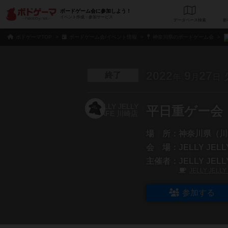
ボードゲーム会に参加しよう！
イベント作成・参加サービス
データベース
検
ボドゲーマTOP
ボードゲーム会/イベント情報
神奈川県のボードゲーム会
2022
9
27
終了
年
月
日
平日重ゲー会
場 所：
神奈川県（川
会 場：
JELLY JEL
主催者：
JELLY JEL
JELLY JELL
参加する