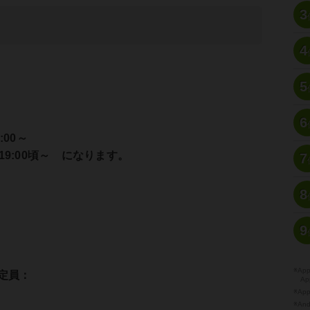
3
4
5
6
:00～
9:00頃～ になります。
7
8
）
9
※A
定員：
Ap
※Ap
※A