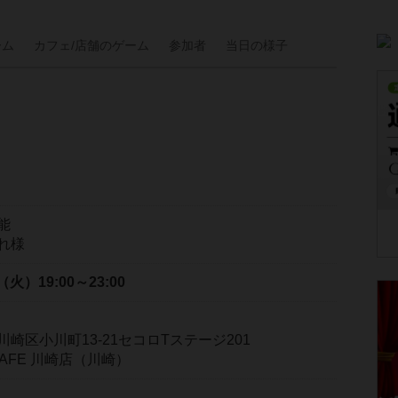
ーム
カフェ/
店舗の
ゲーム
参加者
当日の
様子
能
れ様
日（火）
19:00～23:00
崎区小川町13-21セコロTステージ201
Y CAFE 川崎店（川崎）