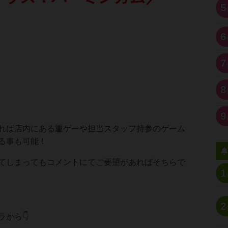
5
6
7
8
9
れば店内にある重ゲーや担当スタッフ持参のゲーム
る事も可能！
てしまってもコメントにてご要望があればそちらで
1
2
から👇