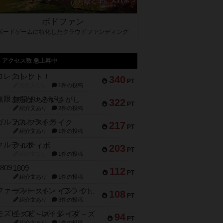
ボドファン
ボードゲームに特化したクラウドファンディング
アクセス数 急上昇中
コレクト！
340
PT
紹介文なし
1件の投稿
無限まちがいさがし
322
PT
紹介文あり
2件の投稿
ガルフストライク
217
PT
紹介文あり
1件の投稿
クルティボ
203
PT
紹介文なし
1件の投稿
1809
112
PT
紹介文あり
1件の投稿
ファースト・イン・フライト
108
PT
紹介文あり
3件の投稿
モズビ－ズ・レイダ－ズ
94
PT
紹介文あり
1件の投稿