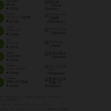
Stone Garden
枯山水
位
2281名
Viticulture
ワイナリーの四季
位
2272名
Agricola
アグリコラ
位
2119名
Azul
アズール
位
2034名
Splendor
宝石の煌き
位
2028名
Wingspan
ウイングスパン
位
2006名
7 Wonders
世界の七不思議
位
1919名
pple、Apple のロゴ は、米国および他の国々で登録された
ple Inc.の商標です。
p Store は、Apple Inc.のサービスマークです。
ndroid は、グーグル インコーポレイテッドの商標または登録商