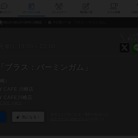
索
新着レビュー
ボードゲーム会
コミュニティ
掲示板一覧
カ
JELLY JELLY CAFE 川崎店
平日重ゲー会「ブラス：バーミンガム」
シェ
盛り上
火
19:00～23:00
曜日
「ブラス：バーミンガム」
崎）
LY CAFE 川崎店
LY CAFE川崎店
Y CAFE 川崎店
参加および気になる！機能の利用には
気になる！
ボドゲーマへのログイン
が必要です。