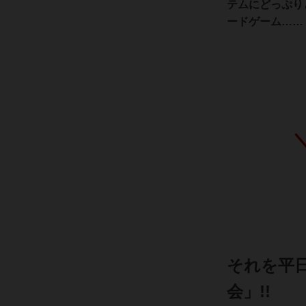
テムにどっぷり
ードゲーム……
それを平
会」!!