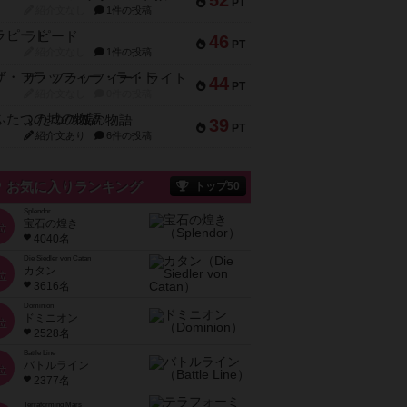
52
PT
紹介文なし
1件の投稿
ラピード
46
PT
紹介文なし
1件の投稿
ザ・フラッフィー・ライト
44
PT
紹介文なし
0件の投稿
ふたつの城の物語
39
PT
紹介文あり
6件の投稿
お気に入りランキング
トップ50
Splendor
宝石の煌き
位
4040名
Die Siedler von Catan
カタン
位
3616名
Dominion
ドミニオン
位
2528名
Battle Line
バトルライン
位
2377名
Terraforming Mars