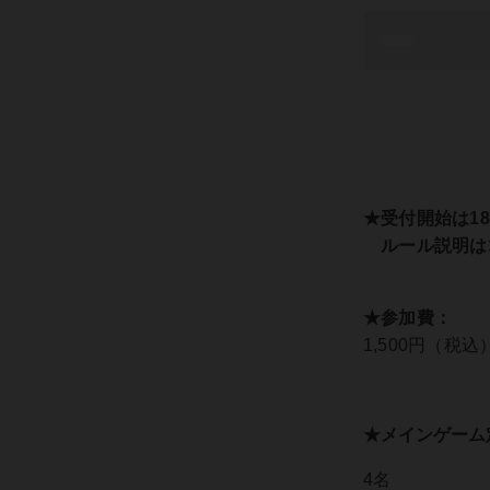
★受付開始は18
ルール説明は1
★参加費：
1,500円（税込
★メインゲーム
4名