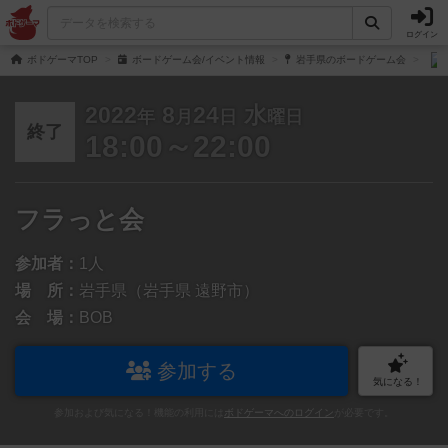
ログイン
ボドゲーマTOP
ボードゲーム会/イベント情報
岩手県のボードゲーム会
2022
8
24
水
年
月
日
曜日
終了
18:00～22:00
フラっと会
参加者：
1人
場 所：
岩手県（岩手県 遠野市）
会 場：
BOB
参加する
気になる！
参加および気になる！機能の利用には
ボドゲーマへのログイン
が必要です。