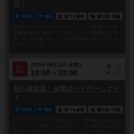
日！
大阪府
梅田
誰でも参加
連れ添い登録
店長オススメ！ボードゲームのドミニオンを遊ぶ交流会
を毎週木曜日に開催しています！当店には最新拡張「略
奪」や「繁栄第二版」などの日本語版全拡張とプロモカ
ードがございま...
2026
08
21
金
年
月
日
曜日
2
あと
18:00～23:00
10人
0
初心者歓迎！金曜ボードゲームナイ
ト
大阪府
梅田
誰でも参加
連れ添い登録
色々なボードゲームで遊びましょう！初心者の人からボ
ードゲームが大好きな人までどなたでも大歓迎！おひと
り様でご来店頂いても相席で遊んでいただけます。ま