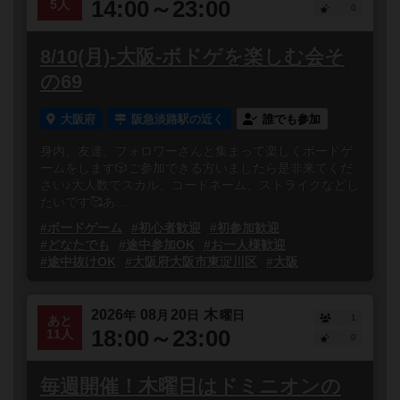
14:00～23:00
5人
0
8/10(月)-大阪-ボドゲを楽しむ会そ
の69
大阪府
阪急淡路駅の近く
誰でも参加
身内、友達、フォロワーさんと集まって楽しくボードゲ
ームをします🎲ご参加できる方いましたら是非来てくだ
さい♪大人数でスカル、コードネーム、ストライクなどし
たいです🥰あ...
#ボードゲーム
#初心者歓迎
#初参加歓迎
#どなたでも
#途中参加OK
#お一人様歓迎
#途中抜けOK
#大阪府大阪市東淀川区
#大阪
2026
08
20
木
年
月
日
曜日
1
あと
18:00～23:00
11人
0
毎週開催！木曜日はドミニオンの