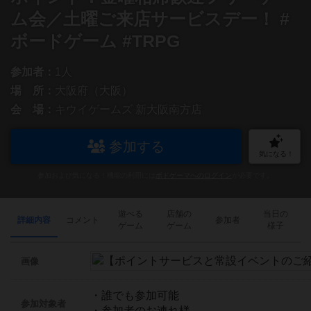
ム会／土曜ご来店サービスデー！ #
ボードゲーム #TRPG
参加者：
1人
場 所：
大阪府（大阪）
会 場：
キウイゲームズ 新大阪南方店
参加する
気になる！
参加および気になる！機能の利用には
ボドゲーマへのログイン
が必要です。
遊べる
店舗の
当日の
詳細内容
コメント
参加者
ゲーム
ゲーム
様子
画像
・誰でも参加可能
参加対象者
・参加者のお連れ様