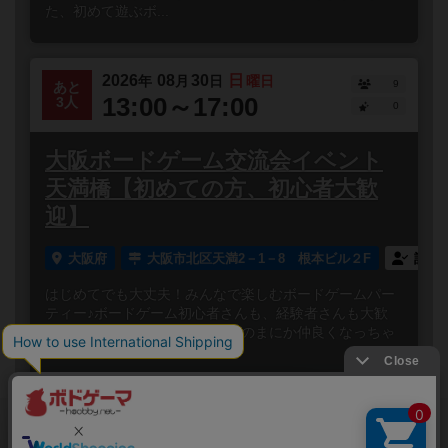
た、初めて遊ぶボ...
2026
08
30
日
年
月
日
曜日
9
あと
13:00～17:00
3人
0
大阪ボードゲーム交流会イベント
天満橋【初めての方、初心者大歓
迎】
大阪府
大阪市北区天満2－1－8 根本ビル２F
誰で
はじめてでも大丈夫！みんなで楽しむボードゲームパー
ティー♪ボードゲーム初心者さんも、経験者さんも大歓
迎！笑って、しゃべって、いつのまにか仲良くなっちゃ
う✨みんなでワ...
閉じる
Copyright (c)
ボードゲームのプレイ履歴を記録し
【ボドゲーマ】ボードゲームの総合情報サイト