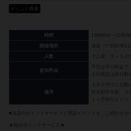
イベント概要
時間
13時00分～21時3
開催場所
当店（〒532-001
人数
２人席、３～５人
平日は平日料金で
参加料金
土日祝日は休日料
３００円で１日飲
備考
学生割引半額、ス
１ヶ月割引とドリ
■当店のポイントサービスと常設イベントを、ご紹介させ
★毎日ポイントサービス★