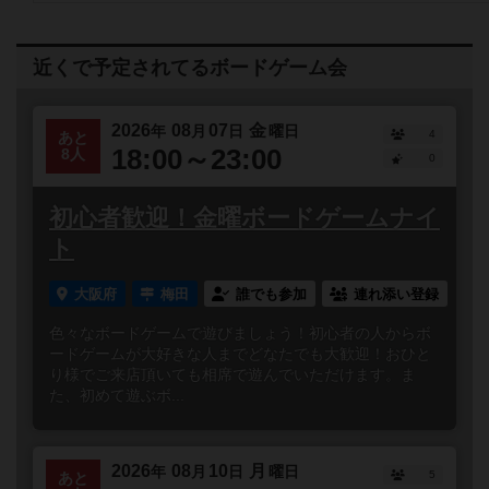
近くで予定されてるボードゲーム会
2026
08
07
金
年
月
日
曜日
4
あと
18:00～23:00
8人
0
初心者歓迎！金曜ボードゲームナイ
ト
大阪府
梅田
誰でも参加
連れ添い登録
色々なボードゲームで遊びましょう！初心者の人からボ
ードゲームが大好きな人までどなたでも大歓迎！おひと
り様でご来店頂いても相席で遊んでいただけます。ま
た、初めて遊ぶボ...
2026
08
10
月
年
月
日
曜日
5
あと