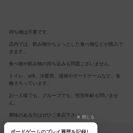
持ち物は不要です。
店内では、飲み物やちょっとした食べ物などが購入で
きます。
食べ物や飲み物の持ち込みも問題ございません。
トイレ、wifi、冷暖房、漫画やボードゲームなど、各
種そろっています。
お一人様でも、グループでも、性別年齢も問いませ
ん、
興味のある方はぜひご来店下さい。
閉じる
Copyright (c)
ボードゲームのプレイ履歴を記録し