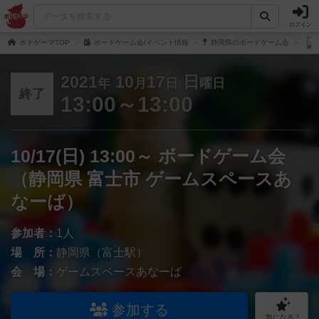
ログイン
ボドゲーマTOP
ボードゲーム会/イベント情報
静岡県のボードゲーム会
2021
10
17
日
年
月
日
曜日
終了
13:00～13:00
10/17(日) 13:00～ ボードゲーム会
（静岡県 富士市 ゲームスペースあ
なーば）
参加者：
1人
場 所：
静岡県（富士駅）
会 場：
ゲームスペースあなーば
参加する
気になる！