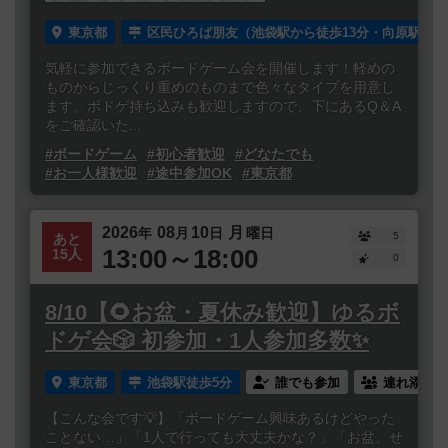
東京都
区民ひろば朋友（池袋駅から徒歩13分・向原駅から
気軽に参加できるボードゲーム会を開催します！軽めの
ものからじっくり重めのものまで色々なタイプを用意し
ます。ボドゲ持ち込みも歓迎しますので、下にあるQ＆A
をご確認いた...
#ボードゲーム
#初心者歓迎
#どなたでも
#お一人様歓迎
#途中参加OK
#東京都
2026
08
10
月
年
月
日
曜日
5
あと
13:00～18:00
15人
0
8/10【🌻お盆・夏休み歓迎】ゆるボ
ドゲ会🎲 初参加・1人参加多数✨
東京都
池袋駅徒歩5分
誰でも参加
連れ添い登
【こんな会です💡】「ボードゲーム興味あるけどやった
ことない…」「1人で行っても大丈夫かな？」「お盆、せ