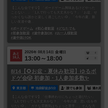
【こんな会です💡】「ボードゲーム興味あるけどやった
ことない…」「1人で行っても大丈夫かな？」「お盆、せ
っかくなら誰かと楽しく過ごしたい🌻」「今年の夏、新
しい友達や趣...
#ボードゲーム
#初心者歓迎
#どなたでも
#初参加歓迎
#途中参加OK
#お一人様歓迎
#途中抜けOK
2026
08
14
金
年
月
日
曜日
4
あと
13:00～18:00
16人
0
8/14【🌻お盆・夏休み歓迎】ゆるボ
ドゲ会🎲 初参加・1人参加多数✨
東京都
池袋駅徒歩5分
誰でも参加
連れ添い登
【こんな会です💡】「仕事終わりにちょっと遊びたい」
「1人で行っても大丈夫かな？」「今年の夏、思い出を作
りたい🌻」「ガチな雰囲気はちょっと苦手…」そんな方