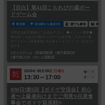
【目白】第41回こもれびの森ボー
ドゲーム会
東京都
目白駅から徒歩2分
誰でも参加
連れ添
説明文は必ず最後までお読み下さい。◆イベント概要◆
第41回 こもれびの森ボードゲーム会主催 こもれびの森
ボードゲーム会基本的に4人卓をメインにしているボドゲ
会です。...
#ボードゲーム
#初参加歓迎
#途中参加OK
#途中抜けOK
#お一人様歓迎
2026
08
09
日
年
月
日
曜日
8
あと
13:30～17:00
17人
1
8/9(日)第5回【ボドゲ交流会】初心
者〜上級者向けまでご用意✨任意食
事会でボドゲ延長戦✨