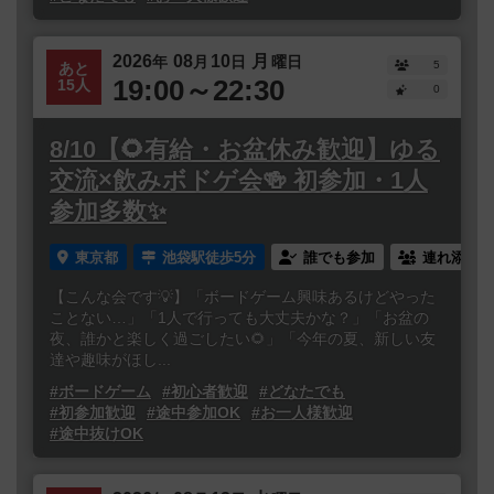
2026
08
10
月
年
月
日
曜日
5
あと
19:00～22:30
15人
0
8/10【🌻有給・お盆休み歓迎】ゆる
交流×飲みボドゲ会🍻 初参加・1人
参加多数✨
東京都
池袋駅徒歩5分
誰でも参加
連れ添い登
【こんな会です💡】「ボードゲーム興味あるけどやった
ことない…」「1人で行っても大丈夫かな？」「お盆の
夜、誰かと楽しく過ごしたい🌻」「今年の夏、新しい友
達や趣味がほし...
#ボードゲーム
#初心者歓迎
#どなたでも
#初参加歓迎
#途中参加OK
#お一人様歓迎
#途中抜けOK