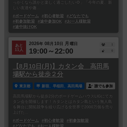
っかくなら誰かと楽しく過ごしたい🌻」「今年の夏、新
しい友達や趣...
#ボードゲーム
#初心者歓迎
#どなたでも
#初参加歓迎
#途中参加OK
#お一人様歓迎
#途中抜けOK
2026
08
10
月
年
月
日
曜日
1
あと
19:00～22:00
11人
0
【8月10日(月)】カタン会 高田馬
場駅から徒歩２分
東京都
新宿、早稲田、高田馬場
誰でも参加
高田馬場駅から徒歩2分のボードゲームハウスLIGにてカ
タン会を開催します！カタンとはカタン島という無人島
を舞台に開拓競争を繰り広げる全世界で2000万個を売り
上げた...
#ボードゲーム
#初心者歓迎
#初参加歓迎
#どなたでも
#お一人様歓迎