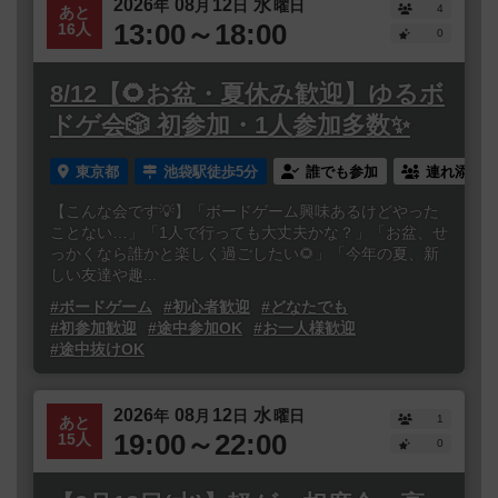
2026
08
12
水
年
月
日
曜日
4
あと
13:00～18:00
16人
0
8/12【🌻お盆・夏休み歓迎】ゆるボ
ドゲ会🎲 初参加・1人参加多数✨
東京都
池袋駅徒歩5分
誰でも参加
連れ添い登
【こんな会です💡】「ボードゲーム興味あるけどやった
ことない…」「1人で行っても大丈夫かな？」「お盆、せ
っかくなら誰かと楽しく過ごしたい🌻」「今年の夏、新
しい友達や趣...
#ボードゲーム
#初心者歓迎
#どなたでも
#初参加歓迎
#途中参加OK
#お一人様歓迎
#途中抜けOK
2026
08
12
水
年
月
日
曜日
1
あと
19:00～22:00
15人
0