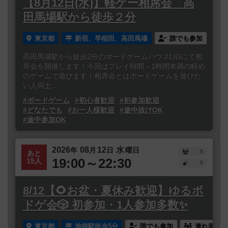
【8月12日(水)】軽ゲー相席会 高
田馬場駅から徒歩２分
東京都
新宿、早稲田、高田馬場
誰でも参加
高田馬場駅から徒歩2分のボードゲームハウスLIGにて相
席会を開催します！今回はプレイ時間～1時間未満の軽め
のゲームで遊びます！相席会とはボードゲームを遊びた
い人同士...
#ボードゲーム
#初心者歓迎
#初参加歓迎
#どなたでも
#お一人様歓迎
#途中抜けOK
#途中参加OK
2026
08
12
水
年
月
日
曜日
5
あと
19:00～22:30
15人
0
8/12【🌻お盆・夏休み歓迎】ゆるボ
ドゲ会🎲 初参加・1人参加多数✨
東京都
池袋駅徒歩5分
誰でも参加
連れ添い登