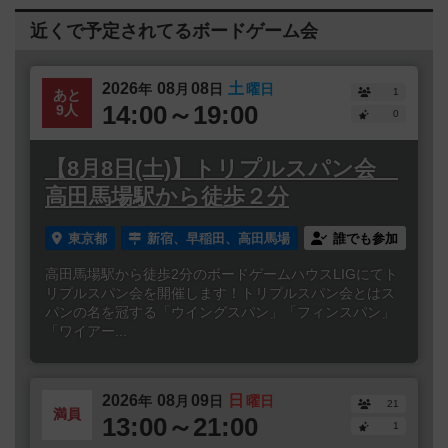
近くで予定されてるボードゲーム会
2026
08
08
土
年
月
日
曜日
1
あと
14:00～19:00
9人
0
【8月8日(土)】トリプルスパン会
高田馬場駅から徒歩２分
東京都
新宿、早稲田、高田馬場
誰でも参加
高田馬場駅から徒歩2分のボードゲームハウスLIGにてト
リプルスパン会を開催します！トリプルスパン会とはス
パンの名を冠する「ウイングスパン」「フィンスパン」
「ワイアー...
2026
08
09
日
年
月
日
曜日
21
満員
13:00～21:00
1