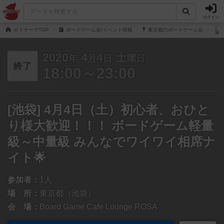
ログイン
ボドゲーマTOP
ボードゲーム会/イベント情報
東京都のボードゲーム会
2020
4
4
土
年
月
日
曜日
終了
18:00～23:00
[池袋] 4月4日（土）初心者、おひと
り様大歓迎！！！ ボードゲーム軽量
級～中量級 みんなでワイワイ相席ナ
イト🌟
参加者：
1人
場 所：
東京都（池袋）
会 場：
Board Game Cafe Lounge ROSA