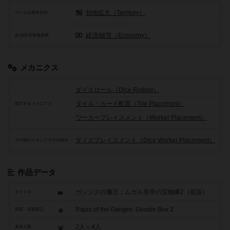
領地拡大（Territory）
ゲームの基本目的
経済/経営（Economy）
政治経済/各種産業
メカニクス
ダイスロール（Dice Rolling）
タイル・カード配置（Tile Placement）
頻出するメカニクス
ワーカープレイスメント（Worker Placement）
ダイスプレイスメント（Dice Worker Placement）
その他のメカニクスや仕組み
作品データ
ガンジスの藩王：ムガル皇帝の宝物庫2（拡張）
タイトル
Rajas of the Ganges: Goodie Box 2
原題・英題表記
2人～4人
参加人数