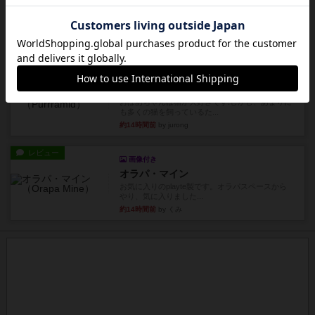
海兵隊
1988年にVictory Gamesが出版した
『Leathernec...
約14時間前
by Chaco
ルール/インスト
画像付き
充実
パーミッド
おばあちゃんは猫が大好きです!しかし、あまりに
も多くの猫を飼っているた...
約14時間前
by jurong
レビュー
画像付き
オラパ・マイン
お気に入りのplayte製です。オラパスペースから
やり、気に入りました...
約14時間前
by くみ