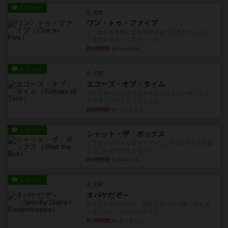
レビュー
充実
ワン・トゥ・ファイブ
とにかくお手軽にすき間時間をうめるゲームとし
て重宝するゲームです。いわ...
約2時間前
by nabekoh
レビュー
充実
エコーズ・オブ・タイム
カードゲームにファイナルファンタジーのアクテ
ィブタイムバトル（もしくは...
約6時間前
by ジェイとと
レビュー
シャット・ザ・ボックス
とてもシンプルなダイスゲーム。2つのダイスを振
って、出目の合計を自分の...
約6時間前
by OSAっち
レビュー
充実
オバケだぞ～
対人アナログプレイ。簡単なルールで誰とでも遊
べるゲーム。こんなの子ども...
約7時間前
by おーちゃん