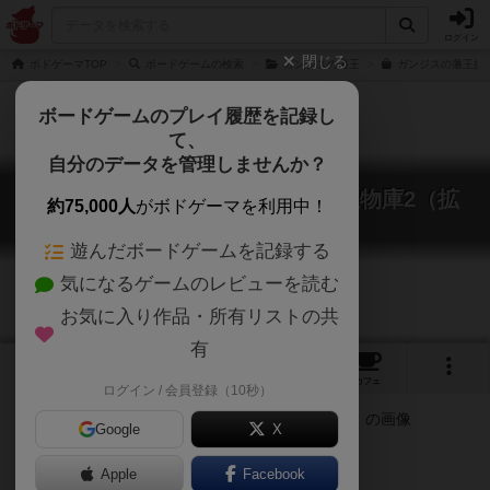
ログイン
閉じる
ボドゲーマTOP
ボードゲームの検索
ガンジスの藩王
ガンジスの藩王拡張
ボードゲームのプレイ履歴を記録し
て、
自分のデータを管理しませんか？
ガンジスの藩王：ムガル皇帝の宝物庫2（拡
約75,000人
がボドゲーマを利用中！
張）
Rajas of the Ganges: Goodie Box 2
遊んだボードゲームを記録する
気になるゲームのレビューを読む
お気に入り作品・所有リストの共
有
1
15
トップ
画像
動画
レビュー
カフェ
ログイン / 会員登録（10秒）
Google
X
Apple
ご協力ください
Facebook