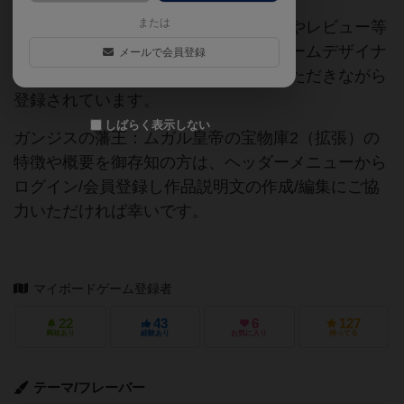
または
当サイトに掲載されている作品説明文やレビュー等
の情報は、ボドゲーマ運営事務局・ゲームデザイナ
メールで会員登録
ーご本人様・有志の皆様にご協力をいただきながら
登録されています。
しばらく表示しない
ガンジスの藩王：ムガル皇帝の宝物庫2（拡張）の
特徴や概要を御存知の方は、ヘッダーメニューから
ログイン/会員登録し作品説明文の作成/編集にご協
力いただければ幸いです。
マイボードゲーム登録者
22
43
6
127
興味あり
経験あり
お気に入り
持ってる
テーマ/フレーバー