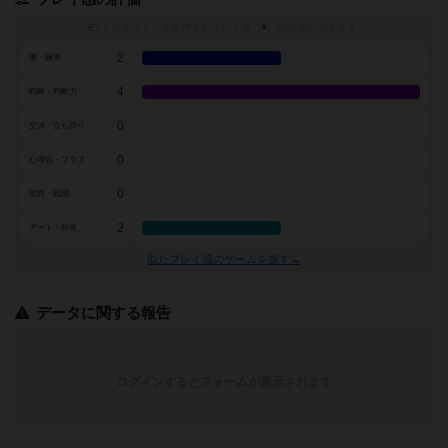
トグルスイッチを押すとプレイ感（
※
）の投票ができます
2
運・確率
4
戦略・判断力
0
交渉・立ち回り
0
心理戦・ブラフ
0
攻防・戦闘
2
アート・外見
似たプレイ感のゲームを探す→
データに関する報告
ログインするとフォームが表示されます