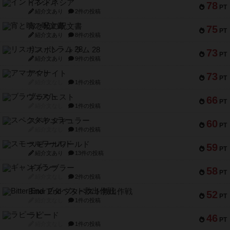
インドネシア
78
PT
紹介文あり
2件の投稿
宵と暁の呪文書
75
PT
紹介文あり
8件の投稿
リスボン・トラム 28
73
PT
紹介文あり
9件の投稿
アマナイト
73
PT
紹介文なし
1件の投稿
ブラヴェスト
66
PT
紹介文なし
1件の投稿
スペクタキュラー
60
PT
紹介文なし
1件の投稿
スモールワールド
59
PT
紹介文あり
13件の投稿
ギャンブラー
58
PT
紹介文なし
2件の投稿
Bitter End ブタペスト救出作戦
52
PT
紹介文なし
1件の投稿
ラピード
46
PT
紹介文なし
1件の投稿