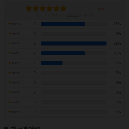
レーティングを行うには
ログイン
が必要です
2
25%
10点の人
0
0%
9点の人
3
38%
8点の人
2
25%
7点の人
1
13%
6点の人
0
0%
5点の人
0
0%
4点の人
0
0%
3点の人
0
0%
2点の人
0
0%
1点の人
プレイ感の評価