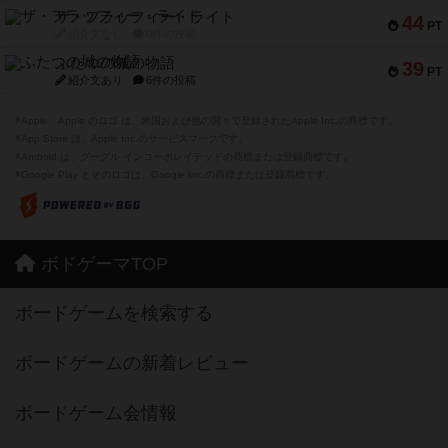
ザ・フラッフィー・ライト
44
PT
紹介文なし
0件の投稿
ふたつの城の物語
39
PT
紹介文あり
6件の投稿
※Apple、Apple のロゴ は、米国および他の国々で登録されたApple Inc.の商標です。
※App Store は、Apple Inc.のサービスマークです。
※Android は、グーグル インコーポレイテッドの商標または登録商標です。
※Google Play とそのロゴは、Google Inc.の商標または登録商標です。
ボドゲーマTOP
ボードゲームを検索する
ボードゲームの新着レビュー
ボードゲーム会情報