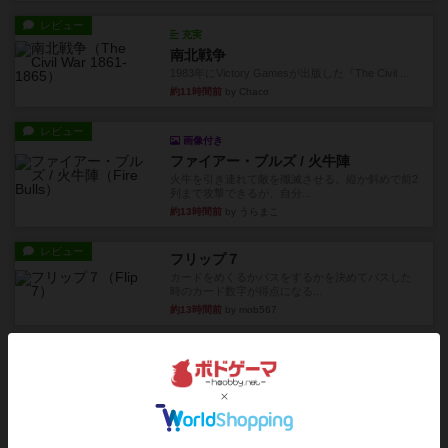
レビュー
充実
南北戦争
1983年にVictory Gamesが出版した『The Civil ...
約11時間前
by Chaco
レビュー
画像付き
ファイアー・ブルズ / 火牛陣
火牛を引き連れて敵を殲滅させる。縦か斜めで前2
列まで攻撃できるが、自分...
約13時間前
by うらまこ
レビュー
フリップ７
カードをめくるかパスをするかを決めてパスした
時のカード数字が得点になる...
約13時間前
by mob567
レビュー
コンセプト
親のプレイヤーがお題を決めて限られたヒントの
中から他のプレイヤーに当て...
約13時間前
by mob567
レビュー