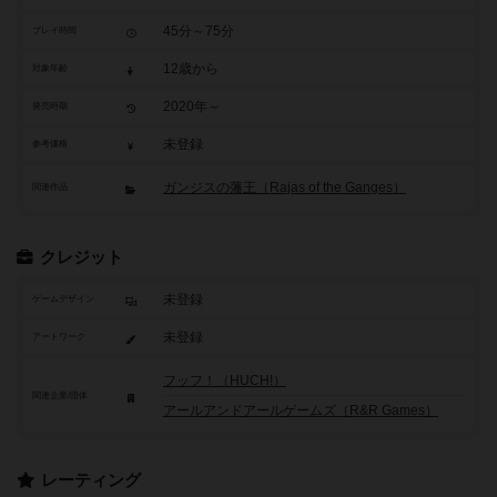
45分～75分
プレイ時間
12歳から
対象年齢
2020年～
発売時期
未登録
参考価格
ガンジスの藩王（Rajas of the Ganges）
関連作品
クレジット
未登録
ゲームデザイン
未登録
アートワーク
フッフ！（HUCH!）
関連企業/団体
アールアンドアールゲームズ（R&R Games）
レーティング