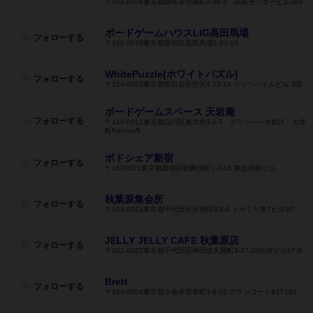
〒182-0026東京都調布市小島町2-56-3 調布センタービル203
ボードゲームハウスLIG高田馬場
フォローする
〒169-0075東京都新宿区高田馬場1-34-13
WhitePuzzle(ホワイトパズル)
フォローする
〒154-0003東京都世田谷区野沢4-23-14 リッツハイムビル 3階
ボードゲームスペース 天岩庵
フォローする
〒140-0011東京都品川区東大井3-1-3 グランベーネB1F 大井
町Kanoa内
ボドシェア新宿
フォローする
〒1600021東京都新宿区歌舞伎町1-1-15 東信同和ビル
秋葉原集会所
フォローする
〒101-0021東京都千代田区外神田3-8-6 イサミヤ第7ビル3F
JELLY JELLY CAFE 秋葉原店
フォローする
〒101-0025東京都千代田区神田佐久間町3-37-23由良ビル1F-B
Brett
フォローする
〒184-0004東京都小金井市本町3-8-10 グランコートB1F102