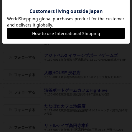
フォローする
〒171-0014東京都豊島区東京都豊島区池袋3丁目29-1 2F
浅草おうちキャンプ
フォローする
〒111-0031東京都台東区千束2-30-5 入谷キャンプビル3F
TCG/ボードゲームカフェ スターダスト＠旧
配信BAR
フォローする
〒135-0016東京都江東区東陽３丁目５-11東陽ファーストビル
301
アジトベル2 イマーシブボードゲームズ
フォローする
〒150-0013東京都渋谷区恵比寿1-22-10 GranDuo恵比寿3 5F
人狼HOUSE 渋谷店
フォローする
〒150-0031東京都渋谷区桜丘町16-8アトラス桜丘ビル401
渋谷ボードゲームカフェHighFive
フォローする
〒150-0002東京都渋谷区渋谷3-18-7窪島ビル5階
たなぼたカフェ池袋店
フォローする
〒171-0021東京都豊島区西池袋3-31-13キャンティ第2ビル3階
A号室
リトルケイブ高円寺本店
フォローする
〒166‐0003東京都杉並区高円寺南4丁目26-16 芦野ビル201