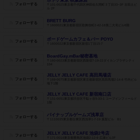
フォローする
〒101-0025東京都千代田区神田佐久間町３丁目33−3F 古田土ビ
ル 2F
BRETT BURG
フォローする
〒1600021東京都新宿区歌舞伎町2-42-16第二大滝ビル6階
ボードゲームカフェ＆バー POYO
フォローする
〒1600022東京都新宿区新宿1丁目15-7
BoardGay.mBar秘密基地
フォローする
〒160-0023東京都新宿区西新宿7-19-22ダイカンプラザシティ
104
JELLY JELLY CAFE 高田馬場店
フォローする
〒169-0075東京都新宿区東京都新宿区高田馬場2-14-8 竹内ビル
地下1階
JELLY JELLY CAFE 新宿南口店
フォローする
〒151-0051東京都渋谷区千駄ヶ谷5-33-1​ コープインフィールド
1階
パイナップルゲームズ浅草店
フォローする
〒1110035東京都台東区西浅草1-7-19 葉梨ビル B1
JELLY JELLY CAFE 池袋2号店
フォローする
〒171-0014東京都豊島区池袋2-12-9 広瀬ビル3F