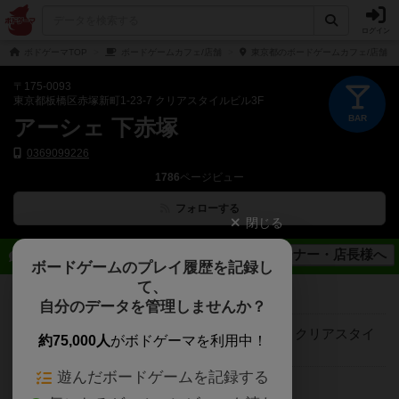
ログイン
ボドゲーマTOP
ボードゲームカフェ/店舗
東京都のボードゲームカフェ/店舗
〒175-0093
東京都板橋区赤塚新町1-23-7 クリアスタイルビル3F
BAR
アーシェ 下赤塚
0369099226
1786
ページビュー
フォローする
閉じる
オーナー・店長様へ
店舗情報
ボードゲームのプレイ履歴を記録し
て、
郵便番号
〒175-0093
自分のデータを管理しませんか？
東京都板橋区赤塚新町1-23-7 クリアスタイ
住所
約75,000人
がボドゲーマを利用中！
ルビル3F
遊んだボードゲームを記録する
電話番号
0369099226