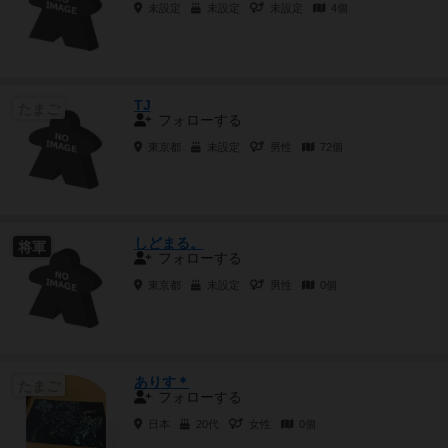
未設定
未設定
未設定
4個
TJ
たまご
フォローする
東京都
未設定
男性
72個
しどまる。
将軍
フォローする
東京都
未設定
男性
0個
ありす＊
たまご
フォローする
日本
20代
女性
0個