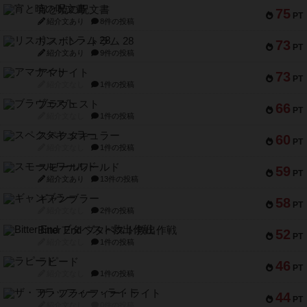
宵と暁の呪文書
75
PT
紹介文あり
8件の投稿
リスボン・トラム 28
73
PT
紹介文あり
9件の投稿
アマナイト
73
PT
紹介文なし
1件の投稿
ブラヴェスト
66
PT
紹介文なし
1件の投稿
スペクタキュラー
60
PT
紹介文なし
1件の投稿
スモールワールド
59
PT
紹介文あり
13件の投稿
ギャンブラー
58
PT
紹介文なし
2件の投稿
Bitter End ブタペスト救出作戦
52
PT
紹介文なし
1件の投稿
ラピード
46
PT
紹介文なし
1件の投稿
ザ・フラッフィー・ライト
44
PT
紹介文なし
0件の投稿