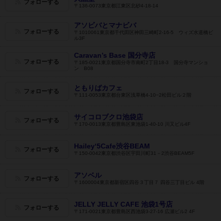
フォローする
〒136-0073東京都江東区北砂4-18-14
アソビバとマナビバ
フォローする
〒1010061東京都千代田区神田三崎町2-16-5 ウィズ水道橋ビ
ル3F
Caravan’s Base 国分寺店
フォローする
〒185-0021東京都国分寺市南町2丁目18-3 国分寺マンショ
ン B08
ともりばカフェ
フォローする
〒111-0053東京都台東区浅草橋4-10−2松田ビル２階
サイコロブクロ池袋店
フォローする
〒170-0013東京都豊島区東池袋1-40-10 川又ビル4F
Hailey‘5Cafe渋谷BEAM
フォローする
〒150-0042東京都渋谷区宇田川町31－2渋谷BEAM5F
アソベル
フォローする
〒1600004東京都新宿区四谷３丁目７ 四谷三丁目ビル 4階
JELLY JELLY CAFE 池袋1号店
フォローする
〒171-0021東京都豊島区西池袋3-27-16 広瀬ビル2 4F