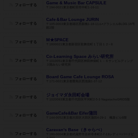
Game & Music Bar CAPSULE
フォローする
〒194-0021東京都町田市中町1-16-11
Cafe＆Bar Lounge JURIN
フォローする
〒105-0003東京都港区西新橋1-18-11ル•グラシエルBLDG.16号
館2階
M★SPACE
フォローする
〒1600021東京都新宿区歌舞伎町１丁目１２−６
Co-Learning Space みらい研究所
フォローする
〒1010051東京都千代田区神田神保町１－６サンビルディング
３階みらい研究所
Board Game Cafe Lounge ROSA
フォローする
〒171-0021東京都豊島区西池袋1-37-12
ジョイマダ永田町会場
フォローする
〒1020093東京都千代田区平河町2-5-3 NagatachoGRID5階
GameCafe&Bar Eifer蒲田
フォローする
〒144-0052東京都大田区大田区蒲田4-29-1 楓葵ビル6階
Caravan's Base（きゃらべ）
フォローする
〒180-0004東京都武蔵野市吉祥寺本町2-7-13レディーバードビ
ル302