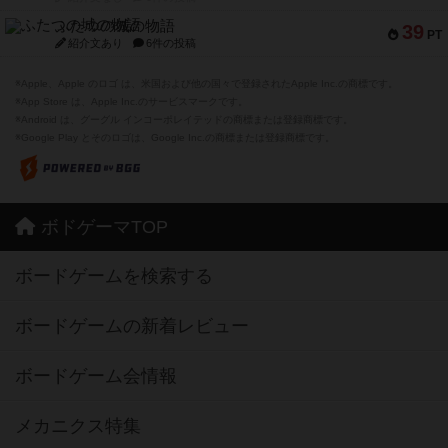
ふたつの城の物語
39
PT
紹介文あり
6件の投稿
※Apple、Apple のロゴ は、米国および他の国々で登録されたApple Inc.の商標です。
※App Store は、Apple Inc.のサービスマークです。
※Android は、グーグル インコーポレイテッドの商標または登録商標です。
※Google Play とそのロゴは、Google Inc.の商標または登録商標です。
ボドゲーマTOP
ボードゲームを検索する
ボードゲームの新着レビュー
ボードゲーム会情報
メカニクス特集