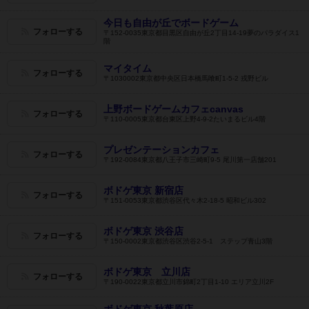
今日も自由が丘でボードゲーム
フォローする
〒152-0035東京都目黒区自由が丘2丁目14-19夢のパラダイス1
階
マイタイム
フォローする
〒1030002東京都中央区日本橋馬喰町1-5-2 戎野ビル
上野ボードゲームカフェcanvas
フォローする
〒110-0005東京都台東区上野4-9-2たいまるビル4階
プレゼンテーションカフェ
フォローする
〒192-0084東京都八王子市三崎町9-5 尾川第一店舗201
ボドゲ東京 新宿店
フォローする
〒151-0053東京都渋谷区代々木2-18-5 昭和ビル302
ボドゲ東京 渋谷店
フォローする
〒150-0002東京都渋谷区渋谷2-5-1 ステップ青山3階
ボドゲ東京 立川店
フォローする
〒190-0022東京都立川市錦町2丁目1-10 エリア立川2F
ボドゲ東京 秋葉原店