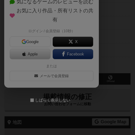
気になるゲームのレビューを読む
料金形態
お気に入り作品・所有リストの共
有
平日営業
18時00分～24時00分
ログイン / 会員登録（10秒）
休日営業
18時00分～24時00分
Google
X
定休日
毎週日・水曜日
Apple
Facebook
備考
または
メールで会員登録
X
Facebook
Official
掲載情報の修正
しばらく表示しない
お問い合わせフォームに移動
Google Map
地図