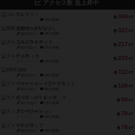
アクセス数 急上昇中
コレクト！
340
PT
紹介文なし
1件の投稿
無限まちがいさがし
322
PT
紹介文あり
2件の投稿
ガルフストライク
217
PT
紹介文あり
1件の投稿
クルティボ
203
PT
紹介文なし
1件の投稿
1809
112
PT
紹介文あり
1件の投稿
ファースト・イン・フライト
108
PT
紹介文あり
3件の投稿
モズビ－ズ・レイダ－ズ
94
PT
紹介文あり
1件の投稿
テンプテーション
79
PT
紹介文なし
2件の投稿
インドネシア
78
PT
紹介文あり
2件の投稿