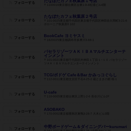
たなぼたカフェ秋葉原１号店
フォローする
〒1100016東京都台東区台東1-9-4松浦ビル4階
たなぼたカフェ秋葉原２号店
フォローする
〒101-0025東京都千代田区東京都千代田区神田佐久間町3-21-6
ポローニア秋葉原Ⅱ 102
BookCafe ヨミヤスミ
フォローする
〒1820025東京都調布市多摩川3-68-1
パセラリゾーツＡＫＩＢＡマルチエンターテ
インメント
フォローする
〒101-0021東京都千代田区外神田１丁目１−１０ パセラリゾー
ツＡＫＩＢＡマルチエンターテインメント
TCG/ボドゲ Cafe＆Bar かみっコぐらし
フォローする
〒112-0011東京都文京区千石4-25-2 蔵とまきの郷 桜-1
U-cafe
フォローする
〒110-0005東京都台東区上野1-2-6 長谷川ビル2F
ASOBAKO
フォローする
〒170-0002東京都豊島区巣鴨3-28-7 大木ビル3階
中野ボードゲーム＆ダイニングバーkurumari
フォローする
〒164-0001東京都中野区中野2-28-1中野JMビル2F