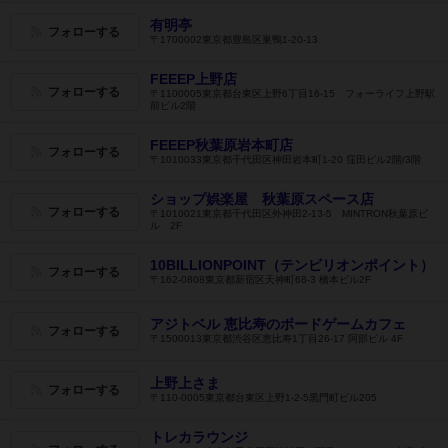
有明亭
フォローする
〒1700002東京都豊島区巣鴨1-20-13
FEEEP上野店
フォローする
〒1100005東京都台東区上野6丁目16-15 フォーライフ上野駅
前ビル2階
FEEEP秋葉原岩本町店
フォローする
〒1010033東京都千代田区神田岩本町1-20 窪田ビル2階/3階
ショップ娯楽屋 秋葉原スペース店
フォローする
〒1010021東京都千代田区外神田2-13-5 MINTRON秋葉原ビ
ル 2F
10BILLIONPOINT（テンビリオンポイント）
フォローする
〒162-0808東京都新宿区天神町68-3 橋本ビル2F
アジトベル 恵比寿のボードゲームカフェ
フォローする
〒1500013東京都渋谷区恵比寿1丁目26-17 阿部ビル 4F
上野上さま
フォローする
〒110-0005東京都台東区上野1-2-5黒門町ビル205
トレカラウンジ