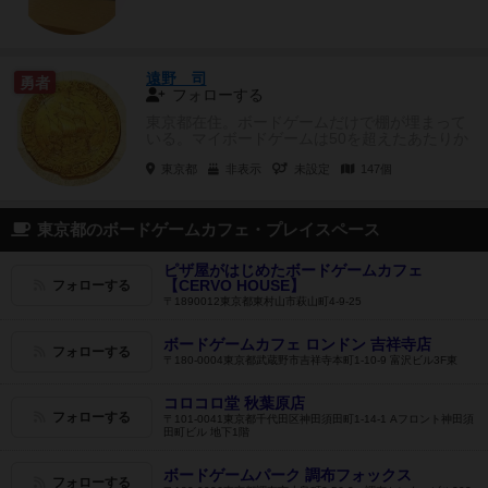
遠野 司
勇者
フォローする
東京都在住。ボードゲームだけで棚が埋まって
いる。マイボードゲームは50を超えたあたりか
ら持ってる・経験ありチェック...
東京都
非表示
未設定
147個
東京都のボードゲームカフェ・プレイスペース
ピザ屋がはじめたボードゲームカフェ
【CERVO HOUSE】
フォローする
〒1890012東京都東村山市萩山町4-9-25
ボードゲームカフェ ロンドン 吉祥寺店
フォローする
〒180-0004東京都武蔵野市吉祥寺本町1-10-9 富沢ビル3F東
コロコロ堂 秋葉原店
フォローする
〒101-0041東京都千代田区神田須田町1-14-1 Aフロント神田須
田町ビル 地下1階
ボードゲームパーク 調布フォックス
フォローする