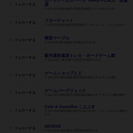
ボードゲームスペース THIRD PLACE 秋葉
原
フォローする
〒101-0021東京都千代田区外神田 3-7-14 MYビル2F
フローチャート
フォローする
〒165-0026東京都中野区新井1－14－1 シェ・ユミビルB1Ｆ
喫茶マーブル
フォローする
〒1440056東京都品川区南品川5-9-19
駿河屋秋葉原トレカ・ボードゲーム館
フォローする
〒101-0021 東京都千代田区外神田3-15-4
ゲームショップとど
フォローする
〒169-0075東京都新宿区高田馬場3-3-9 山下ビル5階
ゲームバーグリュック
フォローする
〒102-0072東京都千代田区飯田橋4-2-6 アヴァンセ飯田橋2F
Cafe & GameBar ことぶき
フォローする
〒167-0035東京都杉並区今川4-28-20 ハイツハルキチ寿館１
０１
SEVENS
フォローする
〒101-0021東京都千代田区外神田2-9-9