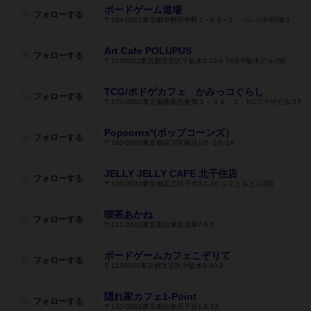
ボードゲーム道場
フォローする
〒164-0001東京都中野区中野１−５５−２ パレス中村ⅡB１
Art Cafe POLUPUS
フォローする
〒1130022東京都文京区千駄木2-33-8 TKB千駄木ビル2階
TCG/ボドゲカフェ かみっコぐらし
フォローする
〒170-0002東京都豊島区巣鴨３－３４－２ KCプラザビル２F
Popcorns*(ポップコーンズ）
フォローする
〒140-0004東京都品川区南品川6−10−14
JELLY JELLY CAFE 北千住店
フォローする
〒120-0034東京都足立区千住3-1-16 ふくとみビル2階
喫茶あかね
フォローする
〒111-0032東京都台東区浅草7-6-5
ボードゲームカフェこぞりて
フォローする
〒1130022東京都文京区千駄木2-40-2
隠れ家カフェ1-Point
フォローする
〒110-0004東京都台東区下谷1-6-13