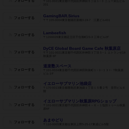
フォローする
〒101-0021東京都千代田区外神田５丁目１−３ ニュー末広ビル
201
GamingBAR.Sirius
フォローする
〒〒105-0004東京都港区新橋3-19-7 江夏ビル401
Lambeefish
フォローする
〒1200026東京都足立区千住旭町23-3 三幸ビル2F
DyCE Global Board Game Cafe 秋葉原店
フォローする
〒〒101-0021東京都千代田区外神田３丁目５−１ エトランゼ18
秋葉原 6F
道楽塾スペース
フォローする
〒101-0024東京都千代田区神田和泉町１−３−１３ I・T秋葉原
ビル３F
イエローサブマリン池袋店
フォローする
〒170-0013東京都豊島区東池袋１丁目１５番２号 音羽ビル６
階
イエローサブマリン秋葉原RPGショップ
フォローする
〒101-0021東京都千代田区外神田４－６－１塩田トゥール秋葉
原6F
あまやどり
フォローする
〒110-0005東京都台東区上野5-25-17東成ビル5階