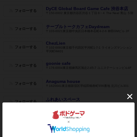
DyCE Global Board Game Cafe 渋谷本店
フォローする
〒150-0002 東京都渋谷区渋谷１丁目６−４ The Neat 青山 ５階
テーブルトークカフェDaydream
フォローする
〒103-0021東京都中央区日本橋本石町4-2-6 神田GMビル 2F
ChezLien
フォローする
〒102-0093東京都千代田区平河町1-7-1 ライオンズマンション
平河町W401
goonie cafe
フォローする
〒176-0004東京都練馬区旭丘2-45-7 ユニステーションビル4F
Anaguma house
フォローする
〒1620041東京都新宿区早稲田鶴巻町556番地 北川ビル301
ふれあいスペース
フォローする
〒104-0032東京都中央区4-10-1 甲東ビル203
アソビCafe
フォローする
〒101-0051東京都千代田区神田神保町1-32-42 堀井ビル1F
人狼村