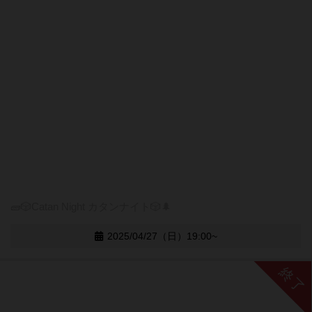
🧱🎲Catan Night カタンナイト🎲🌲
2025/04/27（日）19:00~
終了