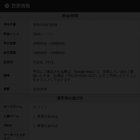
営業情報
料金/時間
平均予算
平均2500円前後
料金レンジ
1500～
未登録
平日営業
15時00分～22時00分
休日営業
13時00分～22時00分
定休日
不定休（平日）
平日にご来店される際は、Google Mapにて、営業しているかご確
備考
認いただき、お電話（TEL:03-6161-1127）にてご予約いただくこと
をオススメしております。
席数
15卓35席
通常時の遊び方
ボードゲーム
◎ メイン
人狼ゲーム
△ 希望があれば
TRPG
△ 希望があれば
マーダーミステ
リー