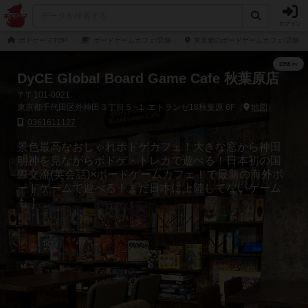
ログイン
ボドゲーマTOP
ボードゲームカフェ/店舗
東京都のボードゲームカフェ/店舗
DyCE Global Board Game Cafe 秋葉原店
〒〒101-0021
東京都千代田区外神田３丁目５−１ エトランゼ18秋葉原 6F（
地図
）
0361611127
景色最高なおしゃれボドゲカフェ！大きな窓から神田
明神を見ながらボドゲ・トレカで遊べる！日本初の国
際交流(英会話)×ボードゲームカフェ！で最新の海外ボ
ードゲームで遊べる！まだ日本に上陸してないゲーム
も！