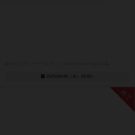
🕹️🎲インディーゲームナイト Indie Game Night 🎲🕹️
2025/04/30（水）19:00~
終了