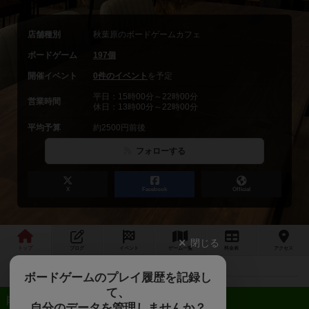
店舗種別
秋葉原のボードゲームカフェ
ボードゲーム
197個
開催イベント
0件のイベント
を予定
平日：15時00分～22時00分
営業時間
休日：13時00分～22時00分
平均予算
約2500円前後
フォローする
X
Facebook
Official
閉じる
トップ
ブログ
イベント
ゲーム
一覧
料金
表
アクセス
ボードゲームのプレイ履歴を記録し
て、
近日開催予定のイベント
自分のデータを管理しませんか？