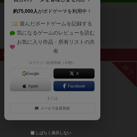
約75,000人
がボドゲーマを利用中！
遊んだボードゲームを記録する
開催予定のイベントはありません
気になるゲームのレビューを読む
お気に入り作品・所有リストの共
有
終了したイベント
ログイン / 会員登録（10秒）
終了
Google
X
Apple
Facebook
または
メールで会員登録
しばらく表示しない