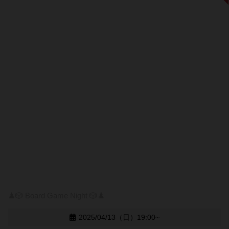
♟️🎲 Board Game Night 🎲♟️
2025/04/13（日）19:00~