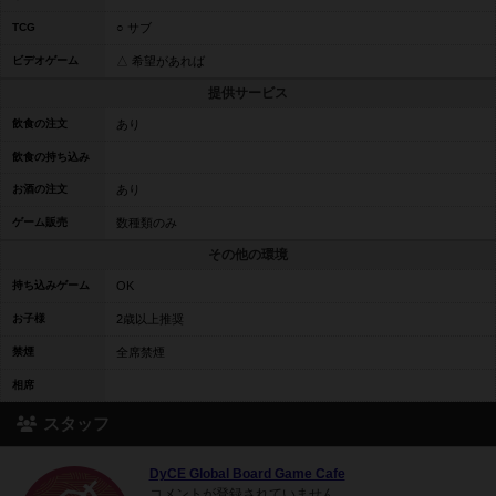
TCG
○ サブ
ビデオゲーム
△ 希望があれば
提供サービス
飲食の注文
あり
飲食の持ち込み
お酒の注文
あり
ゲーム販売
数種類のみ
その他の環境
持ち込みゲーム
OK
お子様
2歳以上推奨
禁煙
全席禁煙
相席
スタッフ
DyCE Global Board Game Cafe
コメントが登録されていません。