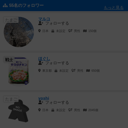
55名のフォロワー
もっと見る
マルコ
たまご
フォローする
日本
未設定
男性
150個
ほぐし
戦士
フォローする
東京都
未設定
男性
650個
yoshi
たまご
フォローする
日本
未設定
男性
2045個