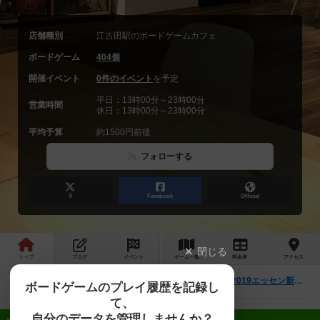
店舗種別
江古田駅のボードゲームカフェ
ボードゲーム
404個
開催イベント
0件のイベント
を予定
平日：13時00分～23時00分
営業時間
休日：13時00分～23時00分
平均予算
約1500円前後
フォローする
X
Facebook
Official
閉じる
トップ
ブログ
イベント
ゲーム
一覧
料金
表
アクセス
【1月22日（水）】マグニフィセント体験会！【2019エッセン新作】
最新情報
ボードゲームのプレイ履歴を記録し
て、
自分のデータを管理しませんか？