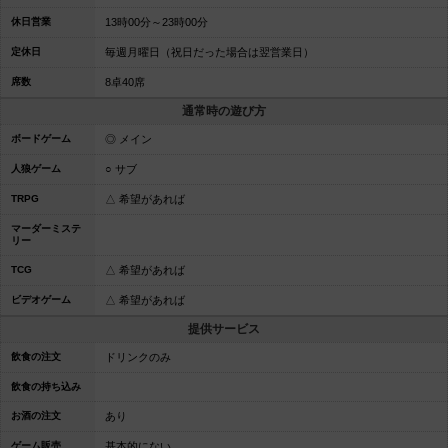
休日営業
13時00分～23時00分
定休日
毎週月曜日（祝日だった場合は翌営業日）
席数
8卓40席
通常時の遊び方
ボードゲーム
◎ メイン
人狼ゲーム
○ サブ
TRPG
△ 希望があれば
マーダーミステ
リー
TCG
△ 希望があれば
ビデオゲーム
△ 希望があれば
提供サービス
飲食の注文
ドリンクのみ
飲食の持ち込み
お酒の注文
あり
ゲーム販売
基本的にない