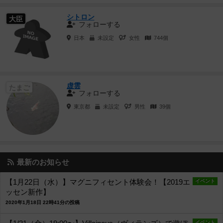
シトロン
大臣
フォローする
日本
未設定
女性
744個
虚雲
たまご
フォローする
東京都
未設定
男性
39個
最新のお知らせ
【1月22日（水）】マグニフィセント体験会！【2019エ
イベント
ッセン新作】
2020年1月18日 22時41分の投稿
イベント