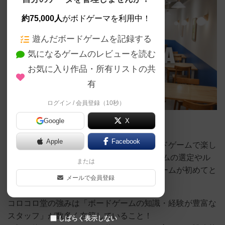
約75,000人
がボドゲーマを利用中！
遊んだボードゲームを記録する
気になるゲームのレビューを読む
お気に入り作品・所有リストの共
有
ログイン / 会員登録（10秒）
Google
X
Apple
Facebook
秋葉原・岩本町エリアにある、世界のボードゲームで楽し
めるカフェです。 スタッフがオススメゲームの選定やル
または
ール説明を丁寧に行いますので、ボードゲームが初めてと
メールで会員登録
いう方でも安心してご利用いただけます！
コロコロ堂の強みは「ボードゲームの知識・経験が豊富な
スタッフ」が数多く在籍していること！
しばらく表示しない