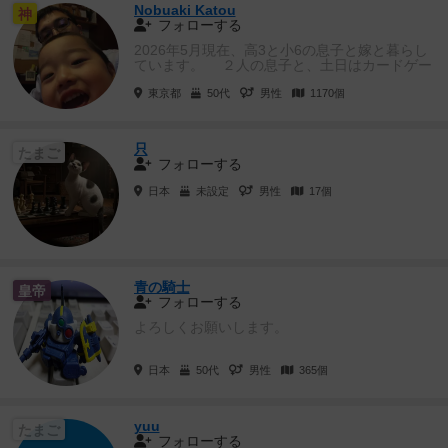
Nobuaki Katou
神
フォローする
2026年5月現在、高3と小6の息子と嫁と暮らし
ています。 ２人の息子と、土日はカードゲー
ムとボードゲームで...
東京都
50代
男性
1170個
只
たまご
フォローする
日本
未設定
男性
17個
青の騎士
皇帝
フォローする
よろしくお願いします。
日本
50代
男性
365個
yuu
たまご
フォローする