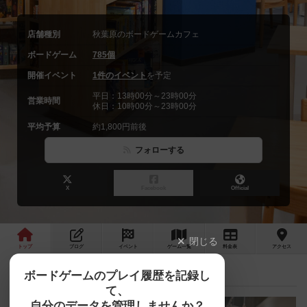
店舗種別
秋葉原のボードゲームカフェ
ボードゲーム
785個
開催イベント
1件のイベント
を予定
平日：13時00分～23時00分
営業時間
休日：10時00分～23時00分
平均予算
約1,800円前後
フォローする
X
Facebook
Official
閉じる
トップ
ブログ
イベント
ゲーム
一覧
料金
表
アクセス
夜コロinアキバ「空想科学ボードゲーム」
最新情報
ボードゲームのプレイ履歴を記録し
て、
自分のデータを管理しませんか？