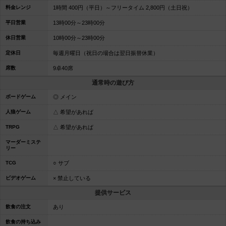
料金レンジ
1時間 400円（平日）～フリータイム 2,800円（土日祝）
平日営業
13時00分～23時00分
休日営業
10時00分～23時00分
定休日
毎週月曜日（祝日の場合は翌日振替休業）
席数
9卓40席
通常時の遊び方
ボードゲーム
◎ メイン
人狼ゲーム
△ 希望があれば
TRPG
△ 希望があれば
マーダーミステ
リー
TCG
○ サブ
ビデオゲーム
× 禁止している
提供サービス
飲食の注文
あり
飲食の持ち込み