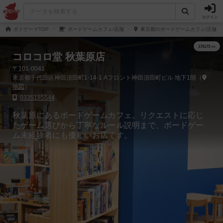
ログイン
ボドゲーマTOP
ボードゲームカフェ/店舗
東京都のボードゲームカフェ/店舗
コロコロ堂 秋葉原店
〒101-0041
東京都千代田区神田須田町1-14-1 Aフロント神田須田町ビル 地下1階（
地図
）
0335185544
秋葉原にあるボードゲームカフェ。リクエストに応じ
たゲーム選びから丁寧なルール説明まで、ボードゲー
ム未経験者にも優しいお店です。