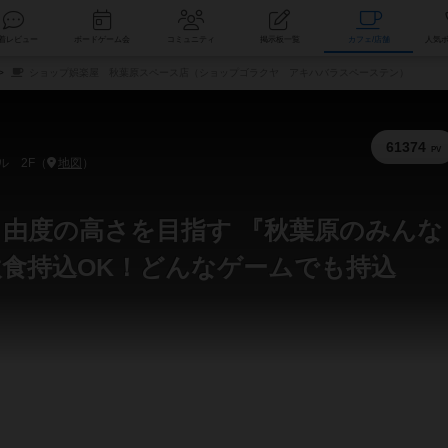
索
新着レビュー
ボードゲーム会
コミュニティ
掲示板一覧
カ
ショップ娯楽屋 秋葉原スペース店（ショップゴラクヤ アキハバラスペーステン）
61374
PV
ル 2F（
地図
）
自由度の高さを目指す 『秋葉原のみんな
飲食持込OK！どんなゲームでも持込