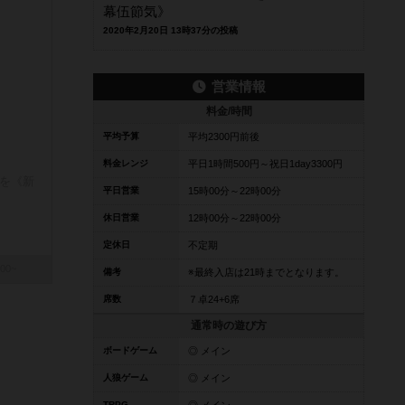
幕伍節気》
2020年2月20日 13時37分の投稿
営業情報
料金/時間
平均予算
平均2300円前後
料金レンジ
平日1時間500円～祝日1day3300円
闘を《新
平日営業
15時00分～22時00分
休日営業
12時00分～22時00分
定休日
不定期
00~
備考
※最終入店は21時までとなります。
席数
７卓24+6席
通常時の遊び方
ボードゲーム
◎ メイン
人狼ゲーム
◎ メイン
TRPG