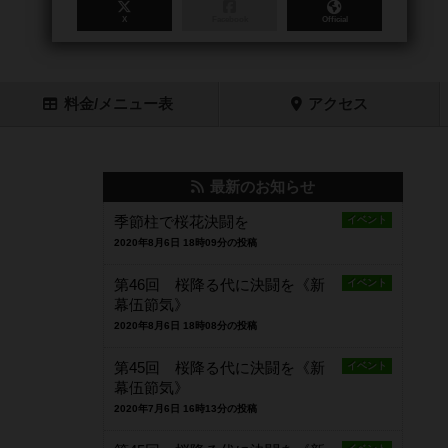
X
Facebook
Official
料金
/メニュー
表
アクセス
最新のお知らせ
季節柱で桜花決闘を
イベント
2020年8月6日 18時09分の投稿
第46回 桜降る代に決闘を《新
イベント
幕伍節気》
2020年8月6日 18時08分の投稿
第45回 桜降る代に決闘を《新
イベント
幕伍節気》
2020年7月6日 16時13分の投稿