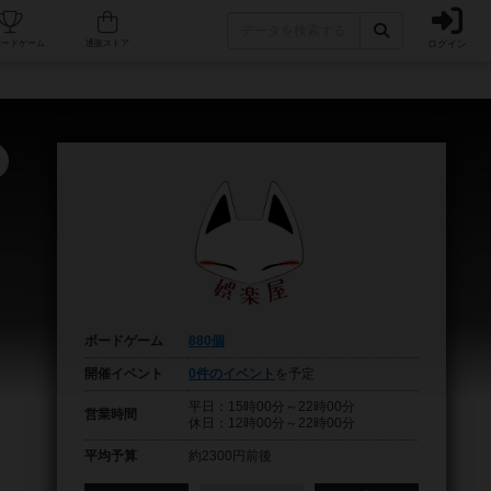
ログイン
フェ/店舗
人気ボードゲーム
通販ストア
ボードゲーム
880個
開催イベント
0件のイベント
を予定
平日：15時00分～22時00分
営業時間
休日：12時00分～22時00分
平均予算
約2300円前後