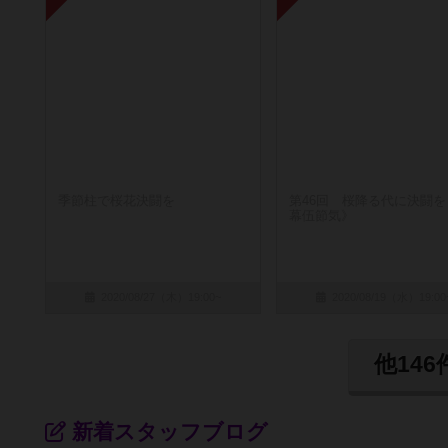
季節柱で桜花決闘を
第46回 桜降る代に決闘を
幕伍節気》
2020/08/27（木）19:00~
2020/08/19（水）19:00
他14
新着スタッフブログ