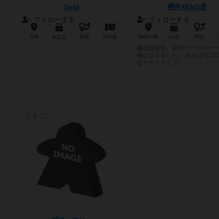
field
櫻井XENO彦
フォローする
フォローする
日本
未設定
男性
655個
神奈川県
31歳
男性
横須賀在住、最近アナログゲー
熱になりました。 好みはTCG
なカードタイプ。
たまご