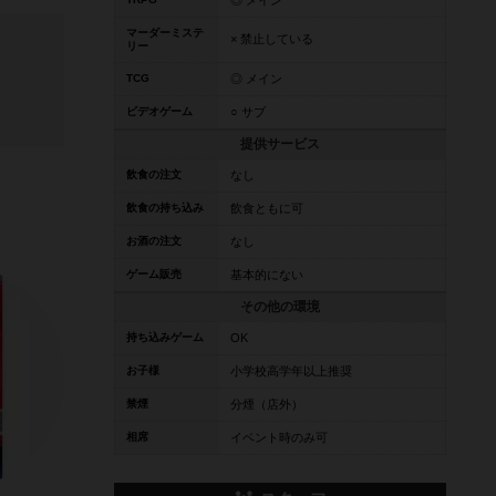
◎ メイン
マーダーミステ
× 禁止している
リー
TCG
◎ メイン
ビデオゲーム
○ サブ
提供サービス
飲食の注文
なし
飲食の持ち込み
飲食ともに可
お酒の注文
なし
ゲーム販売
基本的にない
その他の環境
持ち込みゲーム
OK
お子様
小学校高学年以上推奨
禁煙
分煙（店外）
相席
イベント時のみ可