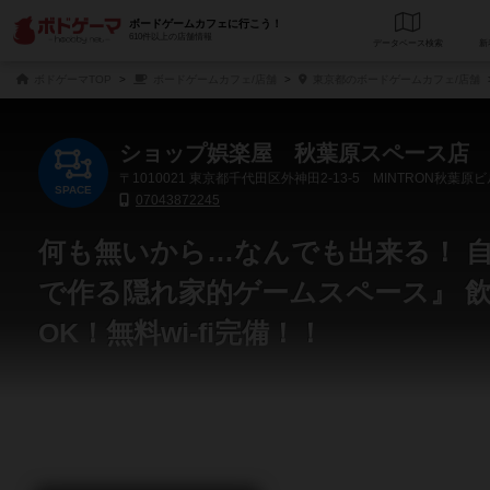
ボードゲームカフェに行こう！
610件以上の店舗情報
データベース
検
ボドゲーマTOP
ボードゲームカフェ/店舗
東京都のボードゲームカフェ/店舗
ショップ娯楽屋 秋葉原スペース店
〒1010021
東京都千代田区外神田2-13-5 MINTRON秋葉原ビ
SPACE
07043872245
何も無いから…なんでも出来る！ 
で作る隠れ家的ゲームスペース』 
OK！無料wi-fi完備！！