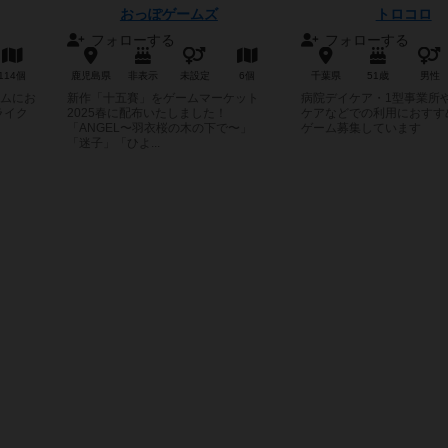
おっぽゲームズ
トロコロ
フォローする
フォローする
114個
鹿児島県
非表示
未設定
6個
千葉県
51歳
男性
ムにお
新作「十五賽」をゲームマーケット
病院デイケア・1型事業所
ライク
2025春に配布いたしました！
ケアなどでの利用におすす
「ANGEL〜羽衣桜の木の下で〜」
ゲーム募集しています
「迷子」「ひよ...