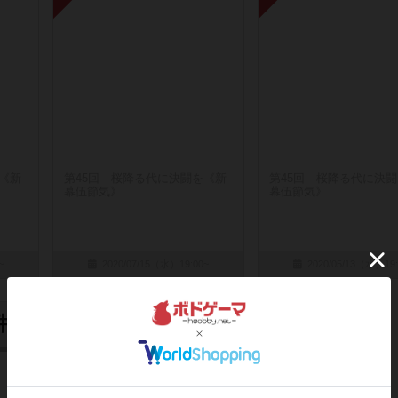
《新
第45回 桜降る代に決闘を《新
第45回 桜降る代に決
幕伍節気》
幕伍節気》
~
2020/07/15（水）19:00~
2020/05/13（水）19:
6件の終了イベント