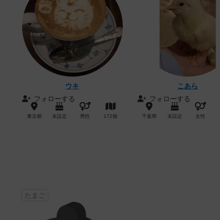
ウキ
こあら
フォローする
フォローする
東京都
未設定
男性
172個
千葉県
未設定
女性
たまご