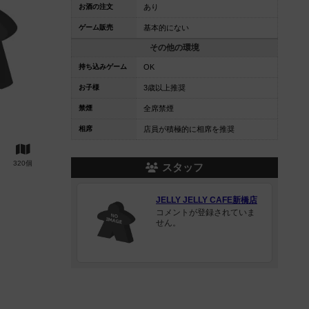
お酒の注文
あり
ゲーム販売
基本的にない
その他の環境
持ち込みゲーム
OK
お子様
3歳以上推奨
禁煙
全席禁煙
相席
店員が積極的に相席を推奨
320個
スタッフ
JELLY JELLY CAFE新橋店
コメントが登録されていま
せん。