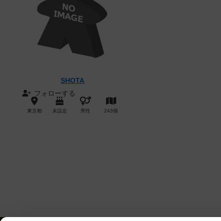
SHOTA
フォローする
東京都
未設定
男性
243個