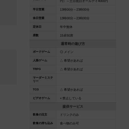
円）～土日祝日オールデイ4000円
平日営業
13時00分～23時00分
休日営業
13時00分～23時00分
定休日
年中無休
席数
15卓50席
通常時の遊び方
ボードゲーム
◎ メイン
人狼ゲーム
△ 希望があれば
TRPG
△ 希望があれば
マーダーミステ
リー
TCG
△ 希望があれば
ビデオゲーム
× 禁止している
提供サービス
飲食の注文
ドリンクのみ
飲食の持ち込み
食べ物のみ可