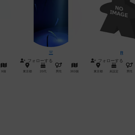
三
R
フォローする
フォローする
9個
東京都
20代
男性
363個
東京都
未設定
男性