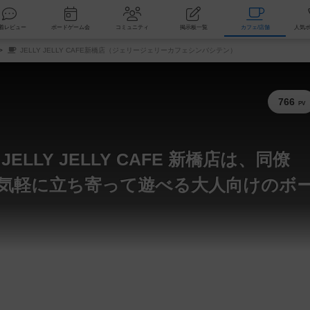
索
新着レビュー
ボードゲーム会
コミュニティ
掲示板一覧
カ
JELLY JELLY CAFE新橋店（ジェリージェリーカフェシンバシテン）
766
PV
LY JELLY CAFE 新橋店は、同僚
気軽に立ち寄って遊べる大人向けのボ