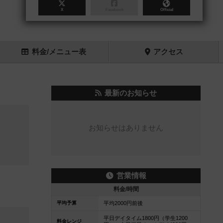
X
Facebook
Official
料金
/メニュー
表
アクセス
最新のお知らせ
お知らせはありません
営業情報
料金/時間
平均予算
平均2000円前後
平日デイタイム1800円（学生1200
料金レンジ