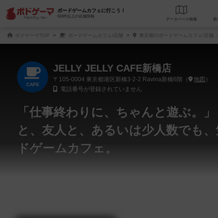
ボードゲームカフェに行こう！
610件以上の店舗情報
データベース
検
ボドゲーマTOP
ボードゲームカフェ/店舗
東京都のボードゲームカフェ/店舗
JELLY JELLY CAFE新橋店
〒105-0004
東京都港区新橋3-2-2 Ravina新橋6階（
地図
）
CAFE
電話番号が登録されていません
「仕事終わりに、ちゃんと遊ぶ。」 JEL
と、友人と、あるいは少人数でも、
ドゲームカフェ。