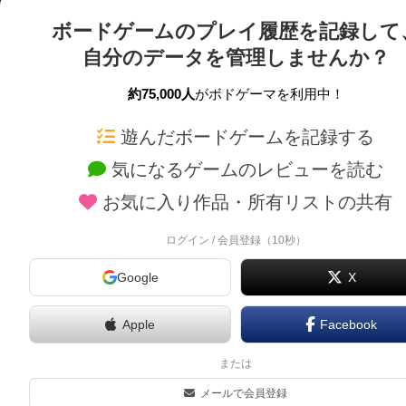
ボードゲームのプレイ履歴を記録して
自分のデータを管理しませんか？
約75,000人
がボドゲーマを利用中！
ボドゲーマTOP
ボードゲーム通販
遊んだボードゲームを記録する
気になるゲームのレビューを読む
ボードゲームを検索する
新作・再入荷情報
お気に入り作品・所有リストの共有
ボードゲームの新着レビュー
定番ボードゲームの通販
ボードゲーム会情報
国産ボードゲームの通販
ログイン / 会員登録（10秒）
メカニクス特集
子供向けボードゲームの
Google
X
掲示板・トピックス
2人用ボードゲームの通
ボドとも・会員一覧
20分以下のボードゲーム
Apple
Facebook
ボードゲーム業界コラム
60分以上のボードゲーム
または
ボドゲーマご利用案内
割引購入！ボドクーポン
メールで会員登録
クラウドファンディング 