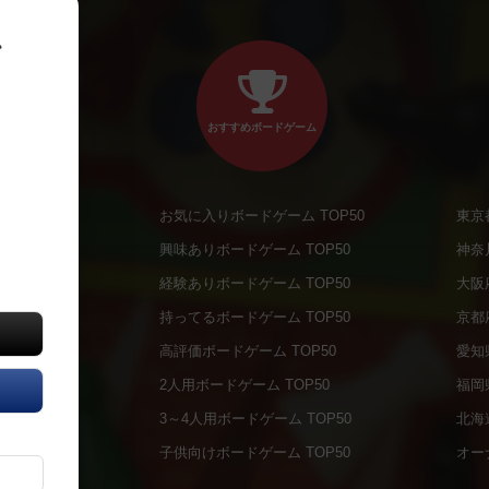
、
おすすめボードゲーム
お気に入りボードゲーム TOP50
東京
商品
興味ありボードゲーム TOP50
神奈
商品
経験ありボードゲーム TOP50
大阪
通販商品
持ってるボードゲーム TOP50
京都
販商品
高評価ボードゲーム TOP50
愛知
の通販商品
2人用ボードゲーム TOP50
福岡
の通販商品
3～4人用ボードゲーム TOP50
北海
について
子供向けボードゲーム TOP50
オー
ボドファン