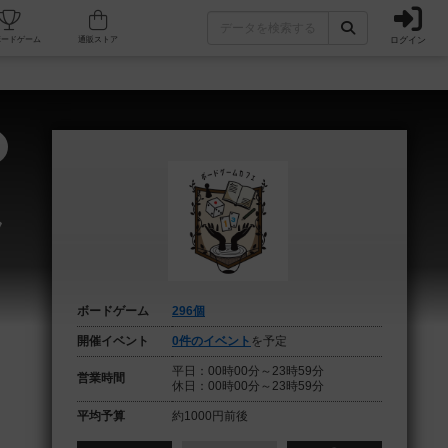
ログイン
フェ/店舗
人気ボードゲーム
通販ストア
フ
ボードゲーム
296個
開催イベント
0件のイベント
を予定
平日：00時00分～23時59分
営業時間
休日：00時00分～23時59分
平均予算
約1000円前後