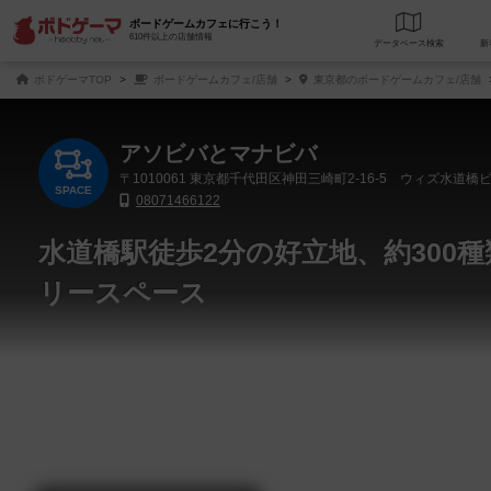
ボードゲームカフェに行こう！
610件以上の店舗情報
データベース
検
ボドゲーマTOP
ボードゲームカフェ/店舗
東京都のボードゲームカフェ/店舗
アソビバとマナビバ
〒1010061
東京都千代田区神田三崎町2-16-5 ウィズ水道橋ビ
SPACE
08071466122
水道橋駅徒歩2分の好立地、約300
リースペース