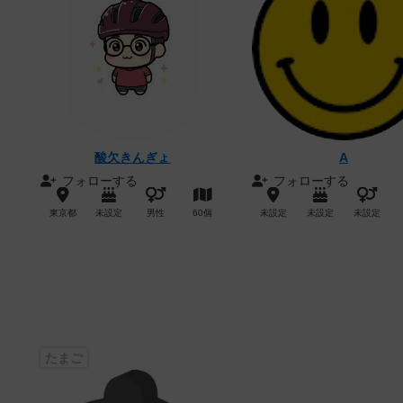
酸欠きんぎょ
A
フォローする
フォローする
東京都
未設定
男性
60個
未設定
未設定
未設定
たまご