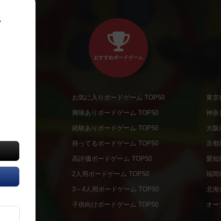
、
おすすめボードゲーム
お気に入りボードゲーム TOP50
東京
商品
興味ありボードゲーム TOP50
神奈
商品
経験ありボードゲーム TOP50
大阪
通販商品
持ってるボードゲーム TOP50
京都
販商品
高評価ボードゲーム TOP50
愛知
の通販商品
2人用ボードゲーム TOP50
福岡
の通販商品
3～4人用ボードゲーム TOP50
北海
について
子供向けボードゲーム TOP50
オー
ボドファン