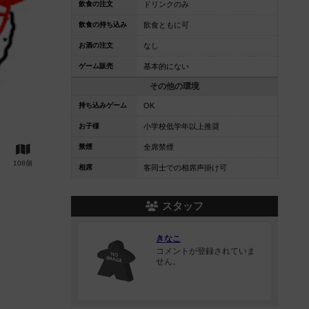
飲食の注文
ドリンクのみ
飲食の持ち込み
飲食ともに可
お酒の注文
なし
ゲーム販売
基本的にない
その他の環境
持ち込みゲーム
OK
お子様
小学校低学年以上推奨
禁煙
全席禁煙
108個
相席
客同士での相席声掛け可
スタッフ
きなこ
コメントが登録されていま
せん。