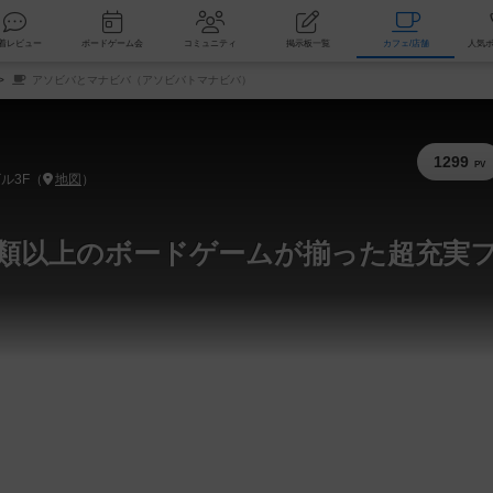
索
新着レビュー
ボードゲーム会
コミュニティ
掲示板一覧
カ
アソビバとマナビバ（アソビバトマナビバ）
1299
PV
ル3F（
地図
）
種類以上のボードゲームが揃った超充実