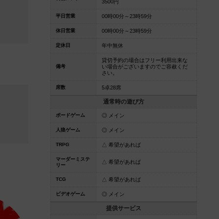
3500円
平日営業
00時00分～23時59分
休日営業
00時00分～23時59分
定休日
年中無休
貸切予約の場合はフリー利用出来な
備考
い場合がございますのでご容赦くだ
さい。
席数
5卓28席
通常時の遊び方
ボードゲーム
◎ メイン
人狼ゲーム
◎ メイン
TRPG
△ 希望があれば
マーダーミステ
△ 希望があれば
リー
TCG
△ 希望があれば
ビデオゲーム
◎ メイン
提供サービス