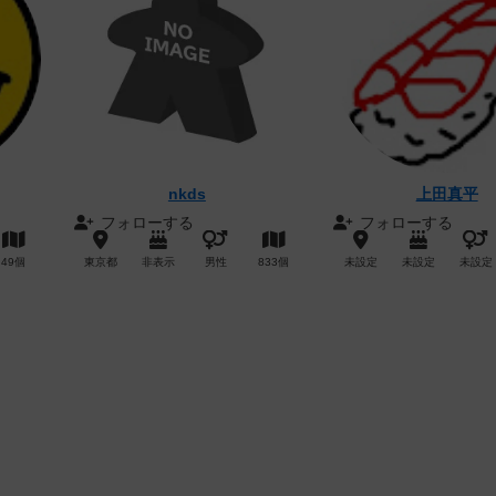
nkds
上田真平
フォローする
フォローする
49個
東京都
非表示
男性
833個
未設定
未設定
未設定