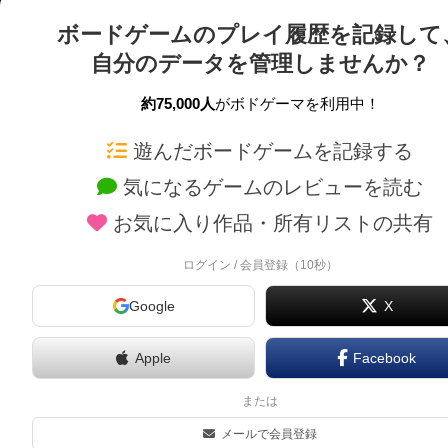
ボードゲームのプレイ履歴を記録して
自分のデータを管理しませんか？
約75,000人
がボドゲーマを利用中！
ボドゲーマTOP
ボードゲーム通販
遊んだボードゲームを記録する
気になるゲームのレビューを読む
ボードゲームを検索する
新作・再入荷情報
お気に入り作品・所有リストの共有
ボードゲームの新着レビュー
定番ボードゲームの通販
ボードゲーム会情報
国産ボードゲームの通販
ログイン / 会員登録（10秒）
メカニクス特集
子供向けボードゲームの
Google
X
掲示板・トピックス
2人用ボードゲームの通
ボドとも・会員一覧
20分以下のボードゲーム
Apple
Facebook
ボードゲーム業界コラム
60分以上のボードゲーム
または
ボドゲーマご利用案内
割引購入！ボドクーポン
メールで会員登録
クラウドファンディング 