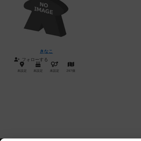
きなこ
フォローする
未設定
未設定
未設定
297個