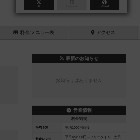
X
Facebook
Official
料金
/メニュー
表
アクセス
最新のお知らせ
お知らせはありません
営業情報
料金/時間
平均予算
平均1000円前後
平日4h1000円～フリータイム 土日
料金レンジ