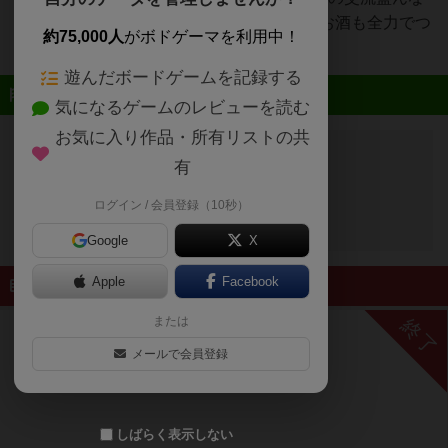
お店作りをしてます！ソフドリ飲み放題！お酒も全力でつ
約75,000人
がボドゲーマを利用中！
くります！
遊んだボードゲームを記録する
近日開催予定のイベント
気になるゲームのレビューを読む
お気に入り作品・所有リストの共
有
開催予定のイベントはありません
ログイン / 会員登録（10秒）
Google
X
Apple
Facebook
終了したイベント
または
終了
メールで会員登録
しばらく表示しない