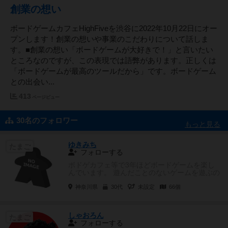
創業の想い
ボードゲームカフェHighFiveを渋谷に2022年10月22日にオー
プンします！創業の想いや事業のこだわりについて話しま
す。■創業の想い「ボードゲームが大好きで！」と言いたい
ところなのですが、この表現では語弊があります。正しくは
「ボードゲームが最高のツールだから」です。ボードゲーム
との出会い...
413
ページビュー
30名のフォロワー
もっと見る
ゆきみち
たまご
フォローする
ボドゲカフェ等で3年ほどボードゲームを楽し
んでいます。 遊んだことのないゲームを遊ぶの
が好きです。重ゲーも軽いも...
神奈川県
30代
未設定
66個
しゃおろん
たまご
フォローする