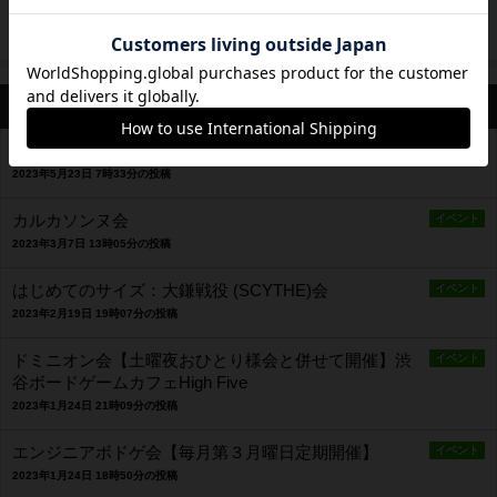
最新のお知らせ
カタン2023公式日本選手権大会
イベント
2023年5月23日 7時33分の投稿
カルカソンヌ会
イベント
2023年3月7日 13時05分の投稿
はじめてのサイズ：大鎌戦役 (SCYTHE)会
イベント
2023年2月19日 19時07分の投稿
ドミニオン会【土曜夜おひとり様会と併せて開催】渋
イベント
谷ボードゲームカフェHigh Five
2023年1月24日 21時09分の投稿
エンジニアボドゲ会【毎月第３月曜日定期開催】
イベント
2023年1月24日 18時50分の投稿