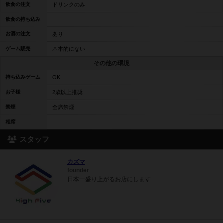
飲食の注文
ドリンクのみ
飲食の持ち込み
お酒の注文
あり
ゲーム販売
基本的にない
その他の環境
持ち込みゲーム
OK
お子様
2歳以上推奨
禁煙
全席禁煙
相席
スタッフ
カズマ
founder
日本一盛り上がるお店にします