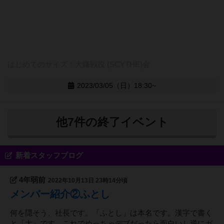
はじめてのサイズ：大鎌戦役 (SCYTHE)会
2023/03/05（日）18:30~
他7件の終了イベント
新着スタッフブログ
4年弱前
2022年10月13日 23時14分頃
メンバー紹介②ふとし
何を隠そう、社長です。「ふとし」は本名です。漢字で書く
と「太」です。これでめっちゃデブだったら面白いし逆にガ