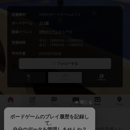
店舗種別
渋谷のボードゲームカフェ
ボードゲーム
371個
開催イベント
0件のイベント
を予定
平日：18時00分～23時00分
営業時間
休日：12時00分～23時00分
平均予算
約2500円前後
フォローする
X
Facebook
Official
閉じる
トップ
ブログ
イベント
ゲーム
一覧
料金
表
アクセス
カタン2023公式日本選手権大会
最新情報
ボードゲームのプレイ履歴を記録し
て、
自分のデータを管理しませんか？
渋谷駅徒歩1分！気軽に楽しめる！相席多めの交流盛んな