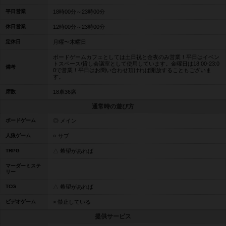
平日営業
18時00分～23時00分
休日営業
12時00分～23時00分
定休日
月曜〜木曜日
ボードゲームカフェとしては土日祝と金夜のみ営業！平日はイベン
トスペース/貸し会議室として使用しています。金曜日は18:00-23:0
備考
0で営業！平日はお問い合わせ頂ければ開放することもございま
す。
席数
18卓36席
通常時の遊び方
ボードゲーム
◎ メイン
人狼ゲーム
○ サブ
TRPG
△ 希望があれば
マーダーミステ
リー
TCG
△ 希望があれば
ビデオゲーム
× 禁止している
提供サービス