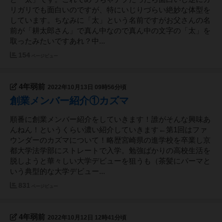
リガリでも面白いのですが、特にいじりづらい絶妙な体型を
しています。ちなみに「太」という名前ですがお父さんの名
前が「耕太郎さん」で真ん中なので真ん中の文字の「太」を
取ったみたいですあれ？中...
154
ページビュー
4年弱前
2022年10月13日 09時56分頃
創業メンバー紹介①カズマ
順番に創業メンバー紹介をしていきます！誰がそんな興味あ
んねん！というくらい濃い紹介していきます←第1回はファ
ウンダーのカズマについて！略歴宮崎県の進学校を卒業し京
都大学法学部にストレートで入学。勉強ばかりの高校生活を
脱しようと華々しい大学デビューを狙うも（茶髪にパーマと
いう典型的な大学デビュー...
831
ページビュー
4年弱前
2022年10月12日 12時41分頃