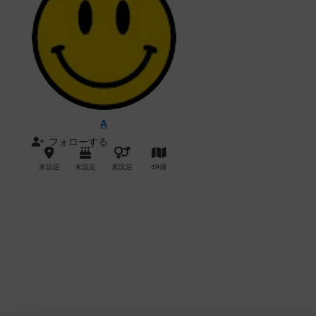
A
フォローする
未設定
未設定
未設定
49個