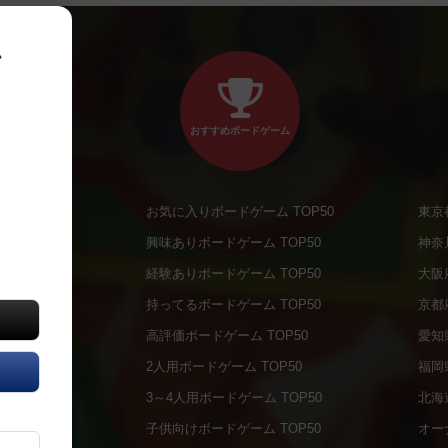
、
おすすめボードゲーム
お気に入りボードゲーム TOP50
東京
商品
興味ありボードゲーム TOP50
神奈
商品
経験ありボードゲーム TOP50
大阪
通販商品
持ってるボードゲーム TOP50
京都
販商品
高評価ボードゲーム TOP50
愛知
の通販商品
2人用ボードゲーム TOP50
福岡
の通販商品
3～4人用ボードゲーム TOP50
北海
について
子供向けボードゲーム TOP50
オー