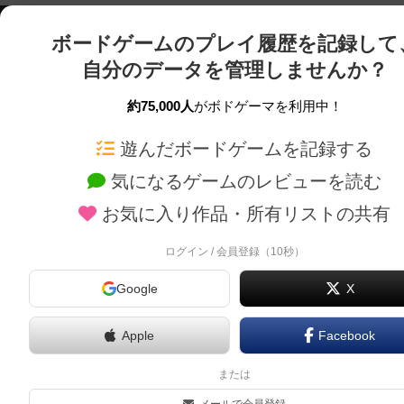
ボードゲームのプレイ履歴を記録して
自分のデータを管理しませんか？
約75,000人
がボドゲーマを利用中！
ボドゲーマTOP
ボードゲーム通販
遊んだボードゲームを記録する
気になるゲームのレビューを読む
ボードゲームを検索する
新作・再入荷情報
お気に入り作品・所有リストの共有
ボードゲームの新着レビュー
定番ボードゲームの通販
ボードゲーム会情報
国産ボードゲームの通販
ログイン / 会員登録（10秒）
メカニクス特集
子供向けボードゲームの
Google
X
掲示板・トピックス
2人用ボードゲームの通
ボドとも・会員一覧
20分以下のボードゲーム
Apple
Facebook
ボードゲーム業界コラム
60分以上のボードゲーム
または
ボドゲーマご利用案内
割引購入！ボドクーポン