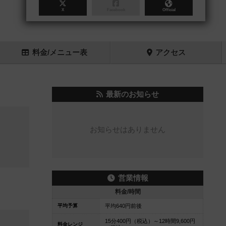
X
Facebook
Official
料金
/メニュー
表
アクセス
最新のお知らせ
お知らせはありません
営業情報
料金/時間
平均予算
平均640円前後
15分400円（税込）～12時間9,600円
料金レンジ