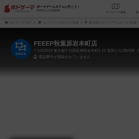
ボードゲームカフェに行こう！
610件以上の店舗情報
データベース
検
ボドゲーマTOP
ボードゲームカフェ/店舗
東京都のボードゲームカフェ/店舗
FEEEP秋葉原岩本町店
〒1010033
東京都千代田区神田岩本町1-20 窪田ビル2階/3階（
SPACE
電話番号が登録されていません