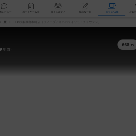
索
新着レビュー
ボードゲーム会
コミュニティ
掲示板一覧
カ
FEEEP秋葉原岩本町店（フィープアキハバライワモトチョウテン）
668
PV
地図
）