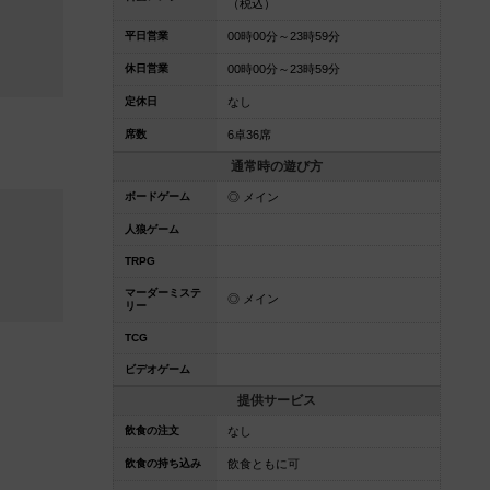
（税込）
平日営業
00時00分～23時59分
休日営業
00時00分～23時59分
定休日
なし
席数
6卓36席
通常時の遊び方
ボードゲーム
◎ メイン
人狼ゲーム
TRPG
マーダーミステ
◎ メイン
リー
TCG
ビデオゲーム
提供サービス
飲食の注文
なし
飲食の持ち込み
飲食ともに可