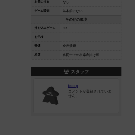
お酒の注文
なし
ゲーム販売
基本的にない
その他の環境
持ち込みゲーム
OK
お子様
禁煙
全席禁煙
相席
客同士での相席声掛け可
スタッフ
feeep
コメントが登録されていま
せん。