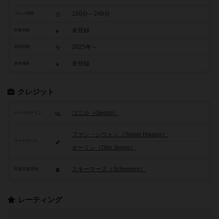
150分～240分
プレイ時間
未登録
対象年齢
2025年～
発売時期
未登録
参考価格
クレジット
ゴニル（Geonil）
ゲームデザイン
ファン・シウォン（Siwon Hwang）
アートワーク
オーリン（Olin Jeong）
スキーマーズ（Schemers）
関連企業/団体
レーティング