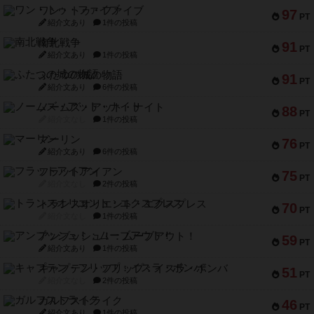
ワン・トゥ・ファイブ
97
PT
紹介文あり
1件の投稿
南北戦争
91
PT
紹介文あり
1件の投稿
ふたつの城の物語
91
PT
紹介文あり
6件の投稿
ノームズ・アット・ナイト
88
PT
紹介文なし
1件の投稿
マーリン
76
PT
紹介文あり
6件の投稿
フラットアイアン
75
PT
紹介文なし
2件の投稿
トランスオリエント・エクスプレス
70
PT
紹介文なし
1件の投稿
アンブッシュ！：ムーブアウト！
59
PT
紹介文あり
1件の投稿
キャプテン・フリップ：イスラ・ボンバ
51
PT
紹介文なし
2件の投稿
ガルフストライク
46
PT
紹介文あり
1件の投稿