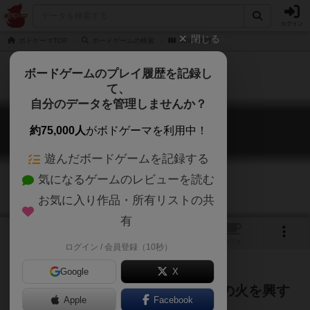
ログイン
閉じる
ボドゲーマTOP
ボードゲームの検索
1899 大韓
ボードゲームのプレイ履歴を記録し
て、
自分のデータを管理しませんか？
1899 大韓
約75,000人
がボドゲーマを利用中！
1899 DAIHAN
遊んだボードゲームを記録する
気になるゲームのレビューを読む
お気に入り作品・所有リストの共
有
1
1
トップ
画像
動画
レビュー
カフェ
ログイン / 会員登録（10秒）
Google
X
1899年、大韓帝国の落日にて鉄道の火を興す
Apple
Facebook