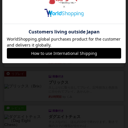
約2時間前
by 田中昌平
レビュー
スライプ
メインコマ一つサブコマ四つでそれぞれプレイし
ます。動かし方はコマか壁に...
約2時間前
by くみ
リプレイ
画像付き
リーダーズ
久しぶりに取り出してプレイ。詰めきれなかっ
た…であっさり追い込まれて負...
約2時間前
by くみ
リプレイ
画像付き
ブリックス
久しぶりに取り出してプレイ。記号担当と色担当
に分かれてプレイ。あかんか...
約2時間前
by くみ
レビュー
画像付き
ダグエイトチェス
チェスなのに、ほんの10分で終わります。動きで
敵のコマの種類が分かれば...