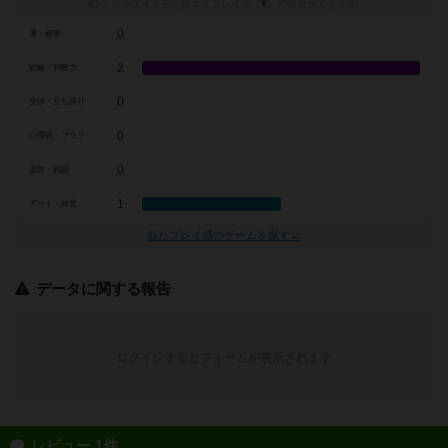
トグルスイッチを押すとプレイ感（
※
）の投票ができます
0
運・確率
2
戦略・判断力
0
交渉・立ち回り
0
心理戦・ブラフ
0
攻防・戦闘
1
アート・外見
似たプレイ感のゲームを探す→
データに関する報告
ログインするとフォームが表示されます
レビュー 1件