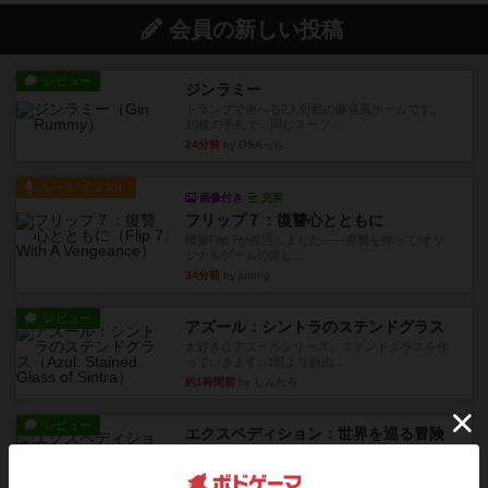
会員の新しい投稿
レビュー
ジンラミー
トランプで遊べる2人対戦の麻雀風ゲームです。
10枚の手札で、同じスーツ...
24分前
by OSAっち
ルール/インスト
画像付き
充実
フリップ７：復讐心とともに
概要Flip 7が復活しました――復讐を伴って!オリ
ジナルゲームの楽し...
34分前
by jurong
レビュー
アズール：シントラのステンドグラス
大好きなアズールシリーズ。ステンドグラスを作
っていきます✨1部より自由...
約1時間前
by しんたろ
レビュー
エクスペディション：世界を巡る冒険
クラマー氏の不朽の名作。新しいボードゲームほ
どおもしろいはず？いいえ。...