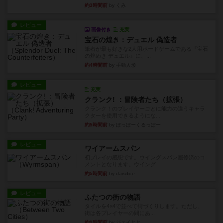
約3時間前
by くみ
レビュー
画像付き
充実
宝石の煌き：デュエル 偽造者
筆者が最も好きな2人用ボードゲームである『宝石
の煌めき デュエル』に、...
約4時間前
by 手動人形
レビュー
充実
クランク! ：冒険者たち（拡張）
クランク！のプレイヤーごとに能力の違うキャラ
クターを使用できるようにな...
約5時間前
by ぽっぽーくるっぽー
レビュー
ワイアームスパン
初プレイの感想です。ウイングスパン履修済のコ
メントとなります。ウイング...
約5時間前
by daisdice
レビュー
ふたつの街の物語
タイルを4×4で並べて街づくりします。ただし、
街は各プレイヤーの間にあ...
約9時間前
by ジェイとと