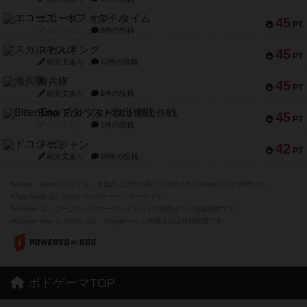
エコーズ・オブ・タイム
45
PT
紹介文なし
8件の投稿
スカルキング
45
PT
紹介文あり
12件の投稿
海兵隊
45
PT
紹介文あり
1件の投稿
Bitter End ブタペスト救出作戦
45
PT
紹介文なし
1件の投稿
ドコジャン
42
PT
紹介文あり
10件の投稿
※Apple、Apple のロゴ は、米国および他の国々で登録されたApple Inc.の商標です。
※App Store は、Apple Inc.のサービスマークです。
※Android は、グーグル インコーポレイテッドの商標または登録商標です。
※Google Play とそのロゴは、Google Inc.の商標または登録商標です。
ボドゲーマTOP