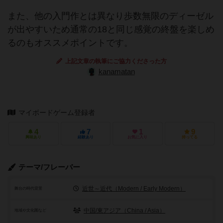
また、他の入門作とは異なり歩数無限のディーゼル
が出やすいため通常の18と同じ感覚の終盤を楽しめ
るのもオススメポイントです。
上記文章の執筆にご協力くださった方
kanamatan
マイボードゲーム登録者
4
7
1
9
興味あり
経験あり
お気に入り
持ってる
テーマ/フレーバー
近世～近代（Modern / Early Modern）
舞台の時代背景
中国/東アジア（China / Asia）
地域や文化圏など