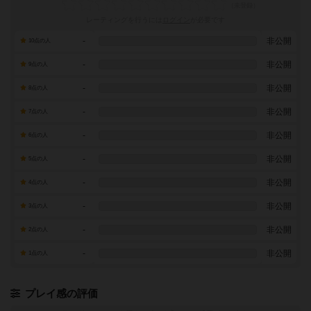
レーティングを行うには
ログイン
が必要です
-
非公開
10点の人
-
非公開
9点の人
-
非公開
8点の人
-
非公開
7点の人
-
非公開
6点の人
-
非公開
5点の人
-
非公開
4点の人
-
非公開
3点の人
-
非公開
2点の人
-
非公開
1点の人
プレイ感の評価