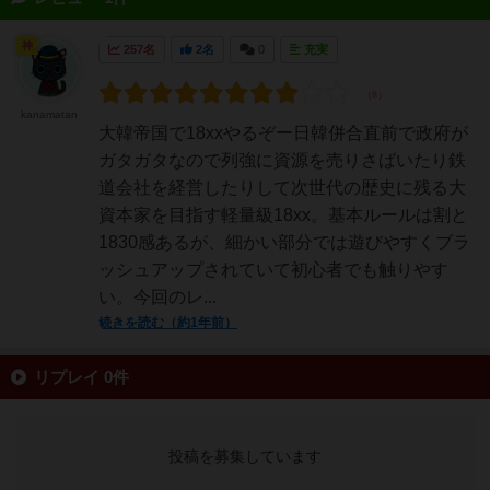
神
257名
2名
0
充実
kanamatan
大韓帝国で18xxやるぞー日韓併合直前で政府が
ガタガタなので列強に資源を売りさばいたり鉄
道会社を経営したりして次世代の歴史に残る大
資本家を目指す軽量級18xx。基本ルールは割と
1830感あるが、細かい部分では遊びやすくブラ
ッシュアップされていて初心者でも触りやす
い。今回のレ...
続きを読む（約1年前）
リプレイ 0件
投稿を募集しています