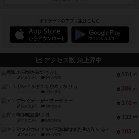
ボドゲーマのアプリ版はこちら
アクセス数 急上昇中
無限まちがいさがし
574
PT
紹介文あり
2件の投稿
リワイルド：サウスアメリカ
389
PT
紹介文なし
2件の投稿
アンダー・ザ・テーブラー
378
PT
紹介文あり
1件の投稿
宵と暁の呪文書
133
PT
紹介文あり
8件の投稿
セミファイナル ～お前はまだ生きている～
103
PT
紹介文あり
1件の投稿