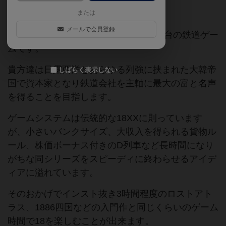
18xx
または
メールで会員登録
1899年、日韓併合直前の大韓帝国が舞台の鉄道ゲー
ムです。
貴方達は日露西洋とあらゆる列強に挟まれた大韓帝
しばらく表示しない
国で資本家となり鉄道会社を主軸に最大の富と名声
を得ることを目指します。
ゲームシステムは伝統的な18XXに則っています
が、小さいバンクサイズ、大収入を得られる貨物ル
ール、株価ボーナス付きのD列車など長時間になり
がちな同シリーズをスピーディに終わらせるアイデ
ィアに溢れています。
そのおかげでインスト抜き3時間程度のロストアト
ラス、1886四国などの入門作と同じくらいのゲーム
時間で18を楽しむことが出来ます。