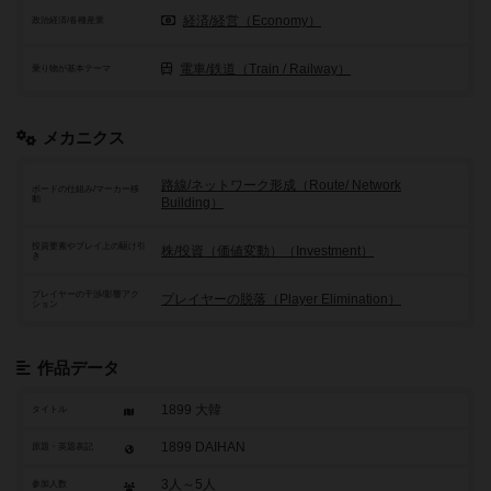
経済/経営（Economy）
政治経済/各種産業
電車/鉄道（Train / Railway）
乗り物が基本テーマ
メカニクス
路線/ネットワーク形成（Route/ Network
ボードの仕組み/マーカー移
動
Building）
投資要素やプレイ上の駆け引
株/投資（価値変動）（Investment）
き
プレイヤーの干渉/影響アク
プレイヤーの脱落（Player Elimination）
ション
作品データ
1899 大韓
タイトル
1899 DAIHAN
原題・英題表記
3人～5人
参加人数