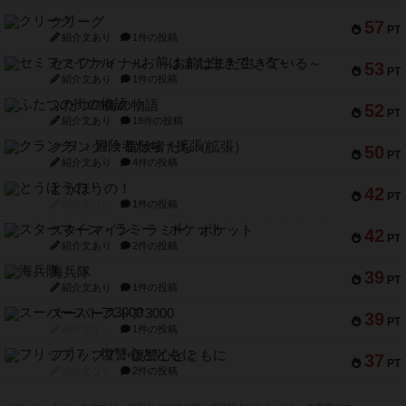
クリーグ
57
PT
紹介文あり
1件の投稿
セミファイナル ～お前はまだ生きている～
53
PT
紹介文あり
1件の投稿
ふたつの街の物語
52
PT
紹介文あり
18件の投稿
クランク! ：冒険者たち（拡張）
50
PT
紹介文あり
4件の投稿
とうほうの！
42
PT
紹介文なし
1件の投稿
スターマイン・ラミー ポケット
42
PT
紹介文あり
2件の投稿
海兵隊
39
PT
紹介文あり
1件の投稿
スーパーストア3000
39
PT
紹介文なし
1件の投稿
フリップ７：復讐心とともに
37
PT
紹介文なし
2件の投稿