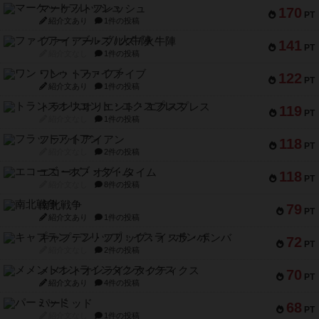
マーケットフレッシュ
170
PT
紹介文あり
1件の投稿
ファイアー・ブルズ / 火牛陣
141
PT
紹介文なし
1件の投稿
ワン・トゥ・ファイブ
122
PT
紹介文あり
1件の投稿
トランスオリエント・エクスプレス
119
PT
紹介文なし
1件の投稿
フラットアイアン
118
PT
紹介文なし
2件の投稿
エコーズ・オブ・タイム
118
PT
紹介文なし
8件の投稿
南北戦争
79
PT
紹介文あり
1件の投稿
キャプテン・フリップ：イスラ・ボンバ
72
PT
紹介文なし
2件の投稿
メメントオンラインタクティクス
70
PT
紹介文あり
4件の投稿
パーミッド
68
PT
紹介文なし
1件の投稿