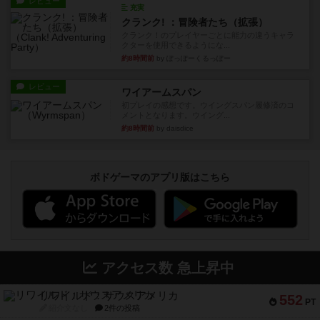
レビュー
充実
クランク! ：冒険者たち（拡張）
クランク！のプレイヤーごとに能力の違うキャラ
クターを使用できるようにな...
約8時間前
by ぽっぽーくるっぽー
レビュー
ワイアームスパン
初プレイの感想です。ウイングスパン履修済のコ
メントとなります。ウイング...
約8時間前
by daisdice
ボドゲーマのアプリ版はこちら
アクセス数 急上昇中
リワイルド：サウスアメリカ
552
PT
紹介文なし
2件の投稿