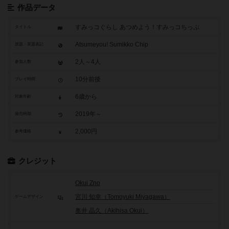
作品データ
すみっコぐらし あつめよう！すみっコちっぷ
タイトル
Atsumeyou! Sumikko Chip
原題・英題表記
2人～4人
参加人数
10分前後
プレイ時間
6歳から
対象年齢
2019年～
発売時期
2,000円
参考価格
クレジット
Okui Zno
宮川 知幸（Tomoyuki Miyagawa）
ゲームデザイン
奥井 晶久（Akihisa Okui）