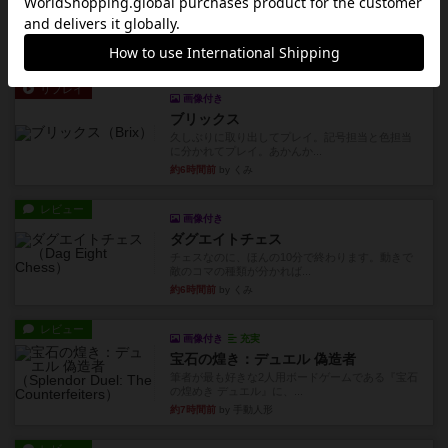
久しぶりに取り出してプレイ。詰めきれなかっ
た…であっさり追い込まれて負...
約6時間前
by くみ
リプレイ
画像付き
ブリックス
久しぶりに取り出してプレイ。記号担当と色担当
に分かれてプレイ。あかんか...
約6時間前
by くみ
レビュー
画像付き
ダグエイトチェス
チェスなのに、ほんの10分で終わります。動きで
敵のコマの種類が分かれば...
約6時間前
by くみ
レビュー
画像付き
充実
宝石の煌き：デュエル 偽造者
筆者が最も好きな2人用ボードゲームである『宝石
の煌めき デュエル』に、...
約7時間前
by 手動人形