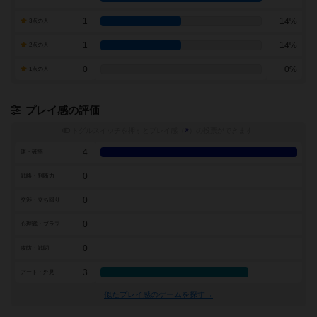
1
14%
3点の人
1
14%
2点の人
0
0%
1点の人
プレイ感の評価
トグルスイッチを押すとプレイ感（
※
）の投票ができます
4
運・確率
0
戦略・判断力
0
交渉・立ち回り
0
心理戦・ブラフ
0
攻防・戦闘
3
アート・外見
似たプレイ感のゲームを探す→