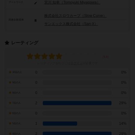
宮川 知幸（Tomoyuki Miyagawa）
アートワーク
株式会社スロウカーブ（Slow Curve）
関連企業/団体
サンエックス株式会社（San-X）
レーティング
レーティングを行うには
ログイン
が必要です
0
0%
10点の人
0
0%
9点の人
0
0%
8点の人
2
29%
7点の人
0
0%
6点の人
1
14%
5点の人
2
29%
4点の人