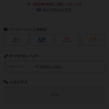
上記文章の執筆にご協力くださった方
ヨシイケシンイチ
マイボードゲーム登録者
6
38
5
45
興味あり
経験あり
お気に入り
持ってる
テーマ/フレーバー
子供向け（Kids）
その他のコンセプト
メカニクス
未登録