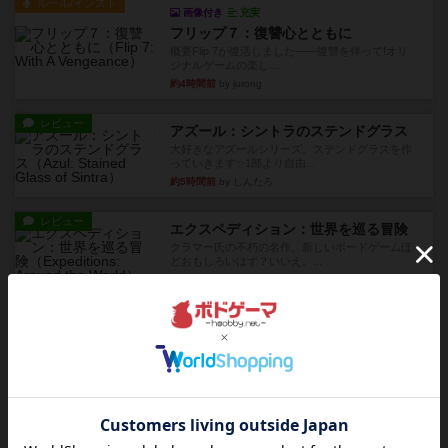
ルール/インスト
画像付き
充実
フリップ７：復讐心とともに
概要Flip 7が復活しました――復讐を伴って!オリ
ジナルゲームの楽し...
約4時間前
by jurong
レビュー
アズール：シントラのステンドグラス
大好きなアズールシリーズ。ステンドグラスを作
っていきます✨1部より自由...
約5時間前
by しんたろ
レビュー
エクスペディション：世界を巡る冒険
クラマー氏の不朽の名作。新しいボードゲームほ
どおもしろいはず？いいえ。...
約5時間前
by 田中昌平
レビュー
スライプ
メインコマ一つサブコマ四つでそれぞれプレイし
ます。動かし方はコマか壁に...
約6時間前
by くみ
リプレイ
画像付き
リーダーズ