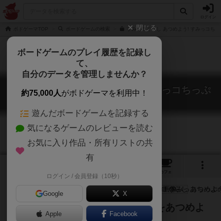
ログイン
閉じる
ボドゲーマTOP
ボードゲームの検索
すみっコぐらし あつめよう! すみっコちっ
ボードゲームのプレイ履歴を記録し
て、
自分のデータを管理しませんか？
すみっコぐらし あつめよう！すみっコちっぷ
約75,000人
がボドゲーマを利用中！
Atsumeyou! Sumikko Chip
遊んだボードゲームを記録する
気になるゲームのレビューを読む
お気に入り作品・所有リストの共
有
3
1
7
トップ
画像
動画
レビュー
カフェ
ログイン / 会員登録（10秒）
Google
X
『すみっコ』や『みにっコ』たちをあつめよ
Apple
Facebook
う！！