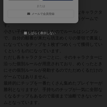
または
あの人気の『すみっコぐらし』の色々なキャラクタ
メールで会員登録
ーが描かれたチップを集めていくというゲームで
す。
小さい子供向けのゲームなのでルールはシンプル
しばらく表示しない
で、自分の順番が来たら坊主めくりの要領で裏返し
になっているチップを１枚ずつめくって獲得してい
くというものになっています。
ただし各キャラクターごとに、そのキャラクターに
沿った個別ルールが用意されており、めくったとき
にその個別ルールが発動するのでただめくるだけの
ゲームではありません。
最終的にチップを一番たくさん集めたプレイヤーが
勝利となりますが、手持ちのチップが一気に全部な
くなるチップもあるので最後まで油断できないゲー
ムとなっています。