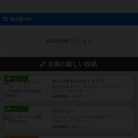
掲示板 0件
投稿を募集しています
会員の新しい投稿
レビュー
ナンジャモンジャ・ミドリ
私は吃音を持っているのですが、友達と集まって
このゲームをした際、3ゲー...
約2時間前
by 155973
レビュー
ジンラミー
トランプで遊べる2人対戦の麻雀風ゲームです。
10枚の手札で、同じスーツ...
約4時間前
by OSAっち