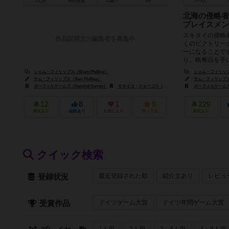
1人用
60分前後
12歳～
1件
1～4人
北海の侵略者
プレイスメン
スキタイの侵略
作品説明文の編集者を募集中
くのビクトリー
ーになることで
り、略奪品を手に
シェム・フィリップス（Shem Phillips）
シェム・フィリップス（
サム・フィリップス（Sam Phillips）
サム・フィリップス（S
ガーフィルゲームズ（Garphill Games）
モサイコ・ジョーゴス（Mosaico Jogos）
ガーフィルゲームズ（G
12
8
1
6
229
興味あり
経験あり
お気に入り
持ってる
興味あり
クイック検索
最近登録された順
紹介文あり
レビュ
登録状況
ドイツゲーム大賞
ドイツ年間ゲーム大賞
受賞作品
1人用
2人用
3～4人用
4～8人用