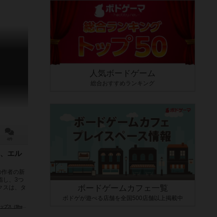
人気ボードゲーム
総合おすすめランキング
4件
、エル
の作者の新
指し、3つ
ボードゲームカフェ一覧
クスは、タ
ボドゲが遊べる店舗を全国500店舗以上掲載中
em Phillips）