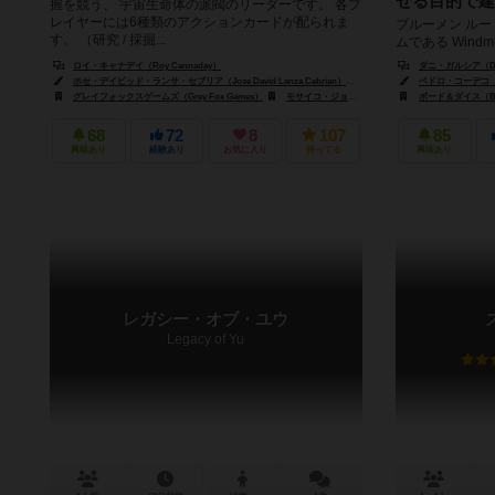
せる目的で建
握を競う、 宇宙生命体の派閥のリーダーです。 各プ
レイヤーには6種類のアクションカードが配られま
ブルーメン ル
す。 （研究 / 採掘...
ムである Windmi
プレイヤーがチ
ロイ・キャナデイ（Roy Cannaday）
ダニ・ガルシア（Dani
たします。...
ホセ・デイビッド・ランサ・セブリア（Jose David Lanza Cebrian）
クラーク・ミラー（Clark Mille
ペドロ・コーデコ（Pe
グレイフォックスゲームズ（Grey Fox Games）
モサイコ・ジョーゴス（Mosaico Jogos）
ボード＆ダイス（Boa
68
72
8
107
85
興味あり
経験あり
お気に入り
持ってる
興味あり
レガシー・オブ・ユウ
Legacy of Yu