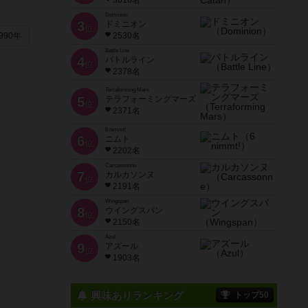
3616名
Dominion
3
ドミニオン
位
990年
2530名
Battle Line
4
バトルライン
位
2378名
Terraforming Mars
5
テラフォーミングマーズ
位
2371名
6 nimmt!
6
ニムト
位
2202名
Carcassonne
7
カルカソンヌ
位
2191名
Wingspan
8
ウイングスパン
位
2150名
Azul
9
アズール
位
1903名
興味ありランキング
トップ50