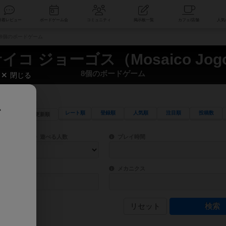
索
新着レビュー
ボードゲーム会
コミュニティ
掲示板一覧
） 8個のボードゲーム
イコ ジョーゴス（Mosaico Jog
8個のボードゲーム
閉じる
、
レート順
登録順
人気順
注目順
投稿数
更新順
ワード検索ができます。
検索できます。
プレイ対象人数に含まれるボードゲームを指定します。
目安となる所要時間を指定することができ
遊べる人数
プレイ時間
物などモチーフ・ストーリーを指定することができます。直感的にゲームシステムを理解
ゲーム性を構成するコアシステムです。主
バー
メカニクス
リセット