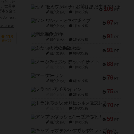
ようとした
じ、世界中
セミファイナル ～お前はまだ生きている～
103
PT
写本を全て
紹介文あり
1件の投稿
em Phillips）
ワン・トゥ・ファイブ
97
PT
紹介文あり
1件の投稿
Fever Games）
モサイコ・ジョーゴス（Mosaico Jogos）
南北戦争
91
118
PT
紹介文あり
1件の投稿
持ってる
ふたつの城の物語
91
PT
紹介文あり
6件の投稿
ノームズ・アット・ナイト
88
PT
紹介文なし
1件の投稿
マーリン
76
PT
紹介文あり
6件の投稿
フラットアイアン
75
PT
紹介文なし
2件の投稿
トランスオリエント・エクスプレス
70
PT
紹介文なし
1件の投稿
アンブッシュ！：ムーブアウト！
59
PT
紹介文あり
1件の投稿
キャプテン・フリップ：イスラ・ボンバ
51
PT