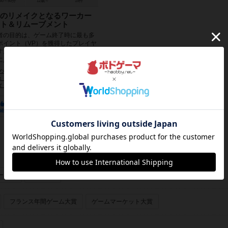
60～80分
12歳～
15件
のリメイクとなるワーカー
ト＆リムーブメント
者の目的は、ゲーム終了時に最も多
ポイント（VP）を獲得したプレイヤ
す。そのためには、集落を襲撃した
入れたり、クエスト...
Shem Phillips）
am Phillips）
arphill Games）
モサイコ・ジョーゴス（Mosaico Jogos）
423
132
430
経験あり
お気に入り
持ってる
ーあり
画像あり
フランス年間ゲーム大賞
ゲームマーケット大賞