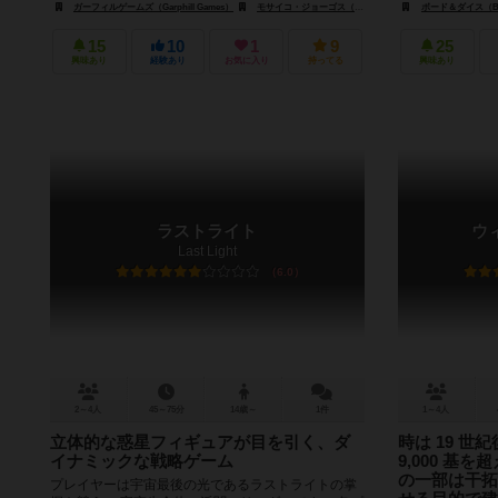
ガーフィルゲームズ（Garphill Games）
モサイコ・ジョーゴス（Mosaico Jogos）
ボード＆ダイス（Boa
ピクシーゲーム
15
10
1
9
25
興味あり
経験あり
お気に入り
持ってる
興味あり
ラストライト
ウ
Last Light
6.0
2～4人
45～75分
14歳～
1件
1～4人
立体的な惑星フィギュアが目を引く、ダ
時は 19 
イナミックな戦略ゲーム
9,000 基
の一部は干拓
プレイヤーは宇宙最後の光であるラストライトの掌