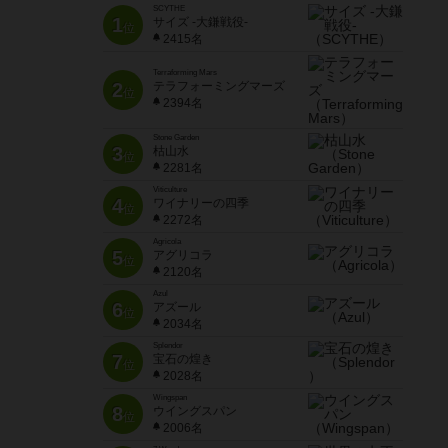
SCYTHE
1
サイズ -大鎌戦役-
位
2415名
Terraforming Mars
2
テラフォーミングマーズ
位
2394名
Stone Garden
3
枯山水
位
2281名
Viticulture
4
ワイナリーの四季
位
2272名
Agricola
5
アグリコラ
位
2120名
Azul
6
アズール
位
2034名
Splendor
7
宝石の煌き
位
2028名
Wingspan
8
ウイングスパン
位
2006名