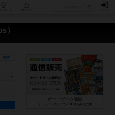
ログイン
カフェ/店舗
人気ボードゲーム
通販ストア
os）
発売年
ます。マニュアルを読む時間や参加者へのルール説明時間は含まれていないため、初めて遊
できるよう、中世ファンタジー・クッキング・海賊同士の対決など、ゲームコンセプトを絞
にボードゲームに慣れている方向けの絞込機能です。例えば「ダイスロール」はランダム値
ボードゲーム通販
オンラインストアで7,500商品を販売中