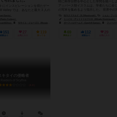
てられました。
特に科学分野を中心とした学問を統一し
アッバース朝イスラムは、学者たちに命
ートにインスピレーションを得たゲー
の写本を集めるよう指示した。 世界中の
ll Valley では、あなたと最大 3 人の
アラビア語に翻訳するという大...
ューリップ農家や起業家の役割を果
 Garcia）
SJマクドナルド（S J Macdonald）
シェム・フィリップス（Sh
r）
dro Codeço）
クリスチャン・ストレイン（Christian Strain）
ミハイロ・ディミトリエフスキ（Mihajlo Dimitrievski）
rd&Dice）
モサイコ・ジョーゴス（Mosaico Jogos）
ガーフィルゲームズ（Garphill Games）
フィーバーゲームズ（
151
27
119
69
112
29
経験あり
お気に入り
持ってる
興味あり
経験あり
お気に入り
スキタイの侵略者
Raiders of Scythia
6.8