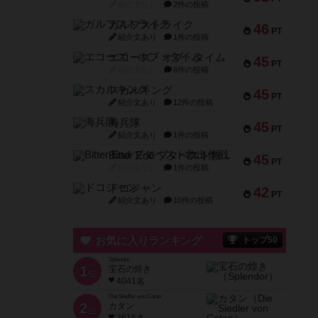
紹介文なし
2件の投稿
ガルフストライク
46
PT
紹介文あり
1件の投稿
エコーズ・オブ・タイム
45
PT
紹介文なし
8件の投稿
スカルキング
45
PT
紹介文あり
12件の投稿
海兵隊
45
PT
紹介文あり
1件の投稿
Bitter End ブタペスト救出作戦
45
PT
紹介文なし
1件の投稿
ドコジャン
42
PT
紹介文あり
10件の投稿
お気に入りランキング
トップ50
Splendor
1
宝石の煌き
位
4041名
Die Siedler von Catan
2
カタン
位