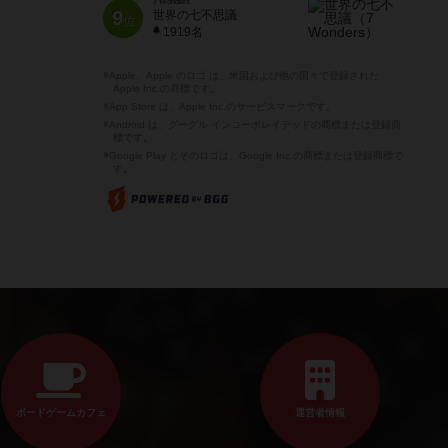
7 Wonders
9
世界の七不思議
位
1919名
※Apple、Apple のロゴ は、米国および他の国々で登録された
Apple Inc.の商標です。
※App Store は、Apple Inc.のサービスマークです。
※Android は、グーグル インコーポレイテッドの商標または登録商
標です。
※Google Play とそのロゴは、Google Inc.の商標または登録商標で
す。
ボードゲームカフェ
運営者情報