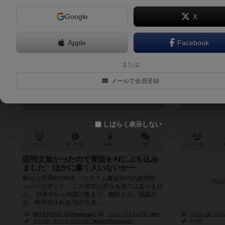
Google
X
Apple
Facebook
南チグリスの発明家
または
Inventors of the South Tigris
メールで会員登録
しばらく表示しない
1～4人
90～120分
12歳～
0件
1～4人
説明文無かったので冒頭をAIにぶち込み
ました ほかに書く人いないかー
舞台は西暦850年頃、 イスラム黄金時代の絶頂期
作品
――バグダッド。 この都市は単なる都ではありませ
ん。 世界中から知識が集まり、翻訳され、議論さ
れ、再発明される“知の交差...
SJマクドナルド（S J Macdonald）
シェム・フィリップス（Shem Phillips）
アントニオ・ペトレリ（A
ミハイロ・ディミトリエフスキ（Mihajlo Dimitrievski）
未登録