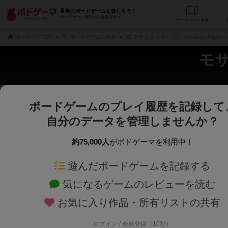
世界のボードゲームを楽しもう！
ボードゲーム専門の総合情報サイト
データベース
検
ボドゲーマTOP
ボードゲームの検索
モサイコ ジョーゴス（Mosaico Jogos
モサ
ボードゲームのプレイ履歴を記録して
さくさく表示
じっくり表示
自分のデータを管理しませんか？
商品名、商品説明文、デザイナー名、テーマ名、メカニクス名を対象にフリー
ゲームデザイナー名を指定して
フリーワード
ゲームデザイナー
約75,000人
がボドゲーマを利用中！
遊んだボードゲームを記録する
対象年齢を指定します。
世界観や登場人
対象年齢
テーマ/フレー
気になるゲームのレビューを読む
お気に入り作品・所有リストの共有
ログイン / 会員登録（10秒）