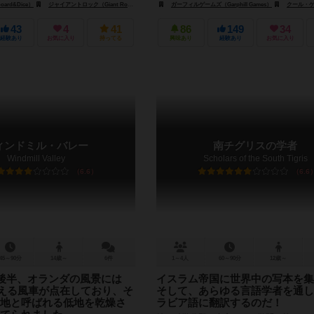
rd&Dice）
ズ（Pixie Games）
ジャイアントロック（Giant Roc）
モサイコ・ジョーゴス（Mosaico Jogos）
ガーフィルゲームズ（Garphill Games）
クール・ゲームズ（
43
4
41
86
149
34
経験あり
お気に入り
持ってる
興味あり
経験あり
お気に入り
ィンドミル・バレー
南チグリスの学者
Windmill Valley
Scholars of the South Tigris
6.6
6.6
45～90分
14歳～
6件
1～4人
60～90分
12歳～
世紀後半、オランダの風景には
イスラム帝国に世界中の写本を集
を超える風車が点在しており、そ
そして、あらゆる言語学者を通し
地と呼ばれる低地を乾燥さ
ラビア語に翻訳するのだ！