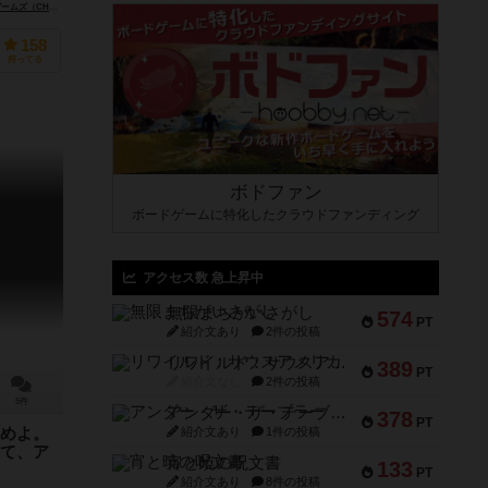
CHUR GAMES）
モサイコ・ジョーゴス（Mosaico Jogos）
158
持ってる
ボドファン
ボードゲームに特化したクラウドファンディング
アクセス数 急上昇中
無限まちがいさがし
574
PT
紹介文あり
2件の投稿
リワイルド：サウスアメリカ
389
PT
紹介文なし
2件の投稿
5件
アンダー・ザ・テーブラー
378
PT
紹介文あり
1件の投稿
めよ。
て、ア
宵と暁の呪文書
133
PT
紹介文あり
8件の投稿