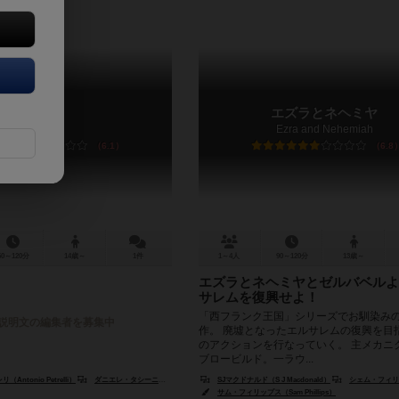
天下
エズラとネヘミヤ
Tianxia
Ezra and Nehemiah
6.1
6.8
60～120分
14歳～
1件
1～4人
90～120分
13歳～
エズラとネヘミヤとゼルバベルよ
サレムを復興せよ！
「西フランク王国」シリーズでお馴染み
説明文の編集者を募集中
作。 廃墟となったエルサレムの復興を目
のアクションを行なっていく。 主メカニ
ブロービルド。一ラウ...
ntonio Petrelli）
ダニエレ・タシーニ（Daniele Tascini）
SJマクドナルド（S J Macdonald）
シェム・フィリップス（Sh
サム・フィリップス（Sam Phillips）