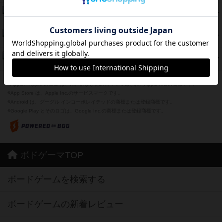
海兵隊
45
PT
紹介文あり
1件の投稿
Bitter End ブタペスト救出作戦
45
PT
紹介文なし
1件の投稿
ドコジャン
42
PT
紹介文あり
10件の投稿
※Apple、Apple のロゴ は、米国および他の国々で登録されたApple Inc.の商標です。
※App Store は、Apple Inc.のサービスマークです。
※Android は、グーグル インコーポレイテッドの商標または登録商標です。
※Google Play とそのロゴは、Google Inc.の商標または登録商標です。
ボドゲーマTOP
ボードゲームを検索する
ボードゲームの新着レビュー