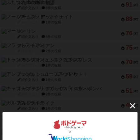
ふたつの城の物語
91
PT
紹介文あり
6件の投稿
ノームズ・アット・ナイト
88
PT
紹介文なし
1件の投稿
マーリン
76
PT
紹介文あり
6件の投稿
フラットアイアン
75
PT
紹介文なし
2件の投稿
トランスオリエント・エクスプレス
70
PT
紹介文なし
1件の投稿
アンブッシュ！：ムーブアウト！
59
PT
紹介文あり
1件の投稿
キャプテン・フリップ：イスラ・ボンバ
51
PT
紹介文なし
2件の投稿
ガルフストライク
46
PT
紹介文あり
1件の投稿
エコーズ・オブ・タイム
45
PT
紹介文なし
8件の投稿
スカルキング
45
PT
紹介文あり
12件の投稿