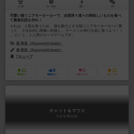
1人用
15～30分
7歳～
1件
可愛い猫リニアモーターカーで、全国津々浦々の美味しいものを食べ
て最速伝説を作れ！
それは、人類を救うため、 猫を動力とする猫リニアモーターカーに乗
って、 ３分以内に南極へ到達し、 ラーメンが伸びる前に食べよう！！
….という、１人用のカードゲームです。
泉 和良（Kazuyoshi Izumi）
泉 和良（Kazuyoshi Izumi）
7キューブ
11
8
2
11
興味あり
経験あり
お気に入り
持ってる
キャット＆マウス
Cat & Mouse