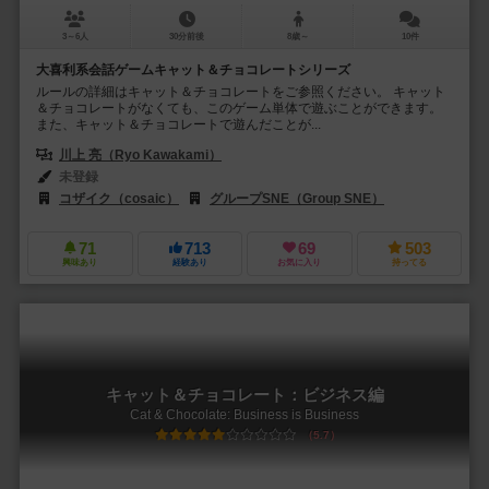
3～6人
30分前後
8歳～
10件
大喜利系会話ゲームキャット＆チョコレートシリーズ
ルールの詳細はキャット＆チョコレートをご参照ください。 キャット
＆チョコレートがなくても、このゲーム単体で遊ぶことができます。
また、キャット＆チョコレートで遊んだことが...
川上 亮（Ryo Kawakami）
未登録
コザイク（cosaic）
グループSNE（Group SNE）
71
713
69
503
興味あり
経験あり
お気に入り
持ってる
キャット＆チョコレート：ビジネス編
Cat & Chocolate: Business is Business
5.7