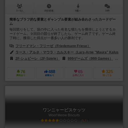
3～5人
20分前後
8歳～
14件
簡単なブラフ的な要素とギャンブル要素が組み合わさったカードゲー
ム
毎回競りをして、袋の中に入った有名な猫たちを獲得しようとするカ
ードゲーム。９回目の競りが終了したら、ゲーム終了です。ゲーム終
了時に、獲得した得点が一番多い人の勝利です。
フリードマン・フリーゼ（Friedemann Friese）
ラース・アルネ・マウラ・カルスキー（Lars-Arne "Maura" Kalusky）
2F-シュピーレ（2F-Spiele）
999ゲームズ（999 Games）
アー
76
488
65
325
興味あり
経験あり
お気に入り
持ってる
ワンニャービスケッツ
Woof Meow Biscuits
5.7