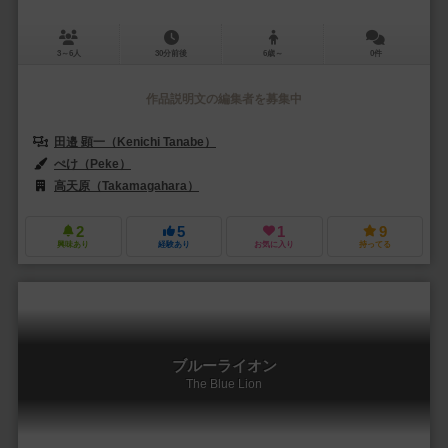
3～6人
30分前後
6歳～
0件
作品説明文の編集者を募集中
田邉 顕一（Kenichi Tanabe）
ぺけ（Peke）
高天原（Takamagahara）
2
5
1
9
興味あり
経験あり
お気に入り
持ってる
ブルーライオン
The Blue Lion