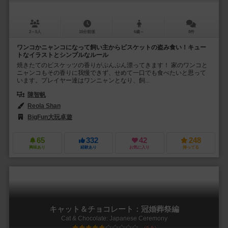
2～5人
15分前後
6歳～
8件
ワンコかニャンコになって飼い主からビスケットの盗み食い！キュー
トなイラストとシンプルなルール
焼きたてのビスケッツの香りがぷんぷん漂ってきます！ 家のワンコと
ニャンコもその香りに我慢できず、せめて一口でも食べたいと思って
います。プレイヤー達はワンニャンとなり、飼...
陳智帆
Reola Shan
BigFun大玩卓遊
65
332
42
248
興味あり
経験あり
お気に入り
持ってる
キャット＆チョコレート：冠婚葬祭編
Cat & Chocolate: Japanese Ceremony
5.9