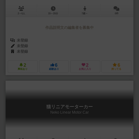
2～6人
15～20分
7歳～
0件
作品説明文の編集者を募集中
未登録
未登録
未登録
2
6
2
6
興味あり
経験あり
お気に入り
持ってる
猫リニアモーターカー
Neko Linear Motor Car