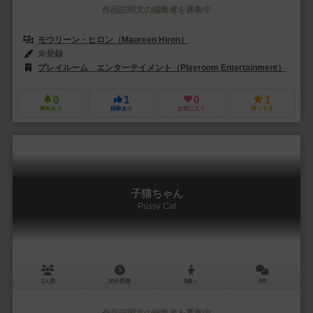
作品説明文の編集者を募集中
モウリーン・ヒロン（Maureen Hiron）
未登録
プレイルーム エンターテイメント（Playroom Entertainment）
0
1
0
1
興味あり
経験あり
お気に入り
持ってる
子猫ちゃん
Pussy Cat
2人用
20分前後
8歳～
0件