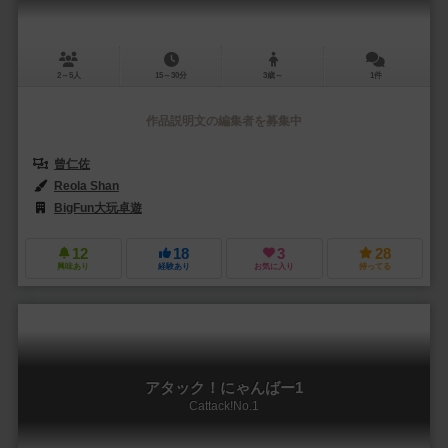
2～5人
15～30分
3歳～
1件
作品説明文の編集者を募集中
曾仁佐
Reola Shan
BigFun大玩卓遊
12
18
3
28
興味あり
経験あり
お気に入り
持ってる
アタック！にゃんばー1
Cattack!No.1