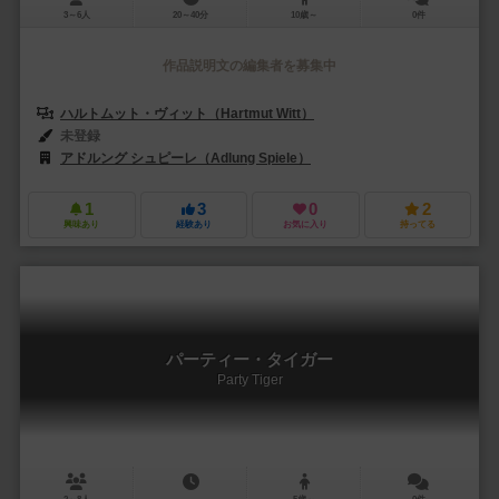
3～6人
20～40分
10歳～
0件
作品説明文の編集者を募集中
ハルトムット・ヴィット（Hartmut Witt）
未登録
アドルング シュピーレ（Adlung Spiele）
1
3
0
2
興味あり
経験あり
お気に入り
持ってる
パーティー・タイガー
Party Tiger