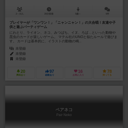
2～10人
20分前後
5歳～
5件
プレイヤーが「ワンワン！」「ニャンニャン！」の大合唱！友達や子
供と遊ぶパーティゲーム
にわとり、ライオン、ネコ、みつばち、イヌ、ろば…といった動物や
昆虫のカードが楽しいゲーム。 マテル社のUNOと似たルールで遊びま
す。 カードは基本的に、イラストの動物の鳴...
未登録
未登録
未登録
20
97
16
78
興味あり
経験あり
お気に入り
持ってる
ペアネコ
Pair Neko