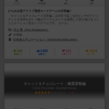
3～6人
20分前後
8歳～
16件
ひらめき型アドリブ発想カードゲームの日常編！
「キャット＆チョコレート日常編」は日常で起こるのピンチやアクシ
デントを手持ちの1～3枚のアイテムカードを使用して切り抜けるコミ
ュニケーション型カードゲームです。 ルール...
川上 亮（Ryo Kawakami）
未登録
幻冬舎エデュケーション（Gentosha Education）
142
1460
121
1224
興味あり
経験あり
お気に入り
持ってる
キャット＆チョコレート：幽霊屋敷編
Cat & Chocolate: Haunted House
5.8