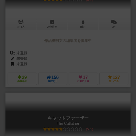
3～6人
20分前後
8歳～
2件
作品説明文の編集者を募集中
未登録
未登録
未登録
29
156
17
127
興味あり
経験あり
お気に入り
持ってる
キャットファーザー
The Catfather
5.9