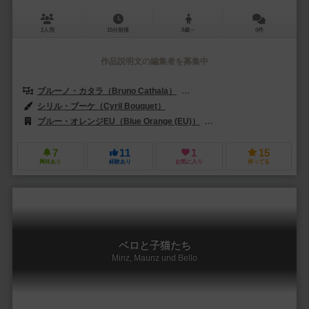
2人用
15分前後
8歳～
0件
作品説明文の編集者を募集中
ブルーノ・カタラ（Bruno Cathala）
シルヴァン・デュシェン（Sylvai
シリル・ブーケ（Cyril Bouquet）
ブルー・オレンジEU（Blue Orange (EU)）
ジャクタリー（Jactale
7
11
1
15
興味あり
経験あり
お気に入り
持ってる
ベロと子猫たち
Minz, Maunz und Bello