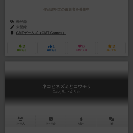
作品説明文の編集者を募集中
未登録
未登録
GMTゲームズ（GMT Games）
2
1
0
2
興味あり
経験あり
お気に入り
持ってる
ネコとネズミとコウモリ
Catz, Ratz & Batz
2～20人
30～40分
8歳～
0件