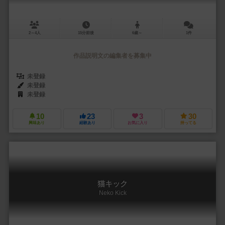
2～4人
15分前後
6歳～
1件
作品説明文の編集者を募集中
未登録
未登録
未登録
10
23
3
30
興味あり
経験あり
お気に入り
持ってる
猫キック
Neko Kick