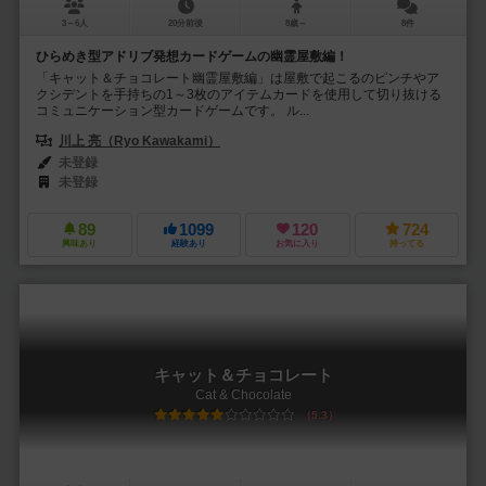
3～6人
20分前後
8歳～
8件
ひらめき型アドリブ発想カードゲームの幽霊屋敷編！
「キャット＆チョコレート幽霊屋敷編」は屋敷で起こるのピンチやア
クシデントを手持ちの1～3枚のアイテムカードを使用して切り抜ける
コミュニケーション型カードゲームです。 ル...
川上 亮（Ryo Kawakami）
未登録
未登録
89
1099
120
724
興味あり
経験あり
お気に入り
持ってる
キャット＆チョコレート
Cat & Chocolate
5.3