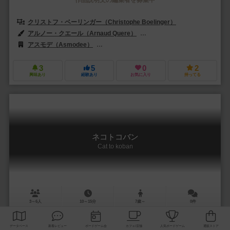
作品説明文の編集者を募集中
クリストフ・ベーリンガー（Christophe Boelinger）
アルノー・クエール（Arnaud Quere）
フランツ・フォーヴィンケル（Fr
アスモデ（Asmodee）
ゴルトジーバー シュピーレ（Goldsieber Spi
3
5
0
2
興味あり
経験あり
お気に入り
持ってる
ネコトコバン
Cat to koban
3～6人
10～15分
7歳～
0件
作品説明文の編集者を募集中