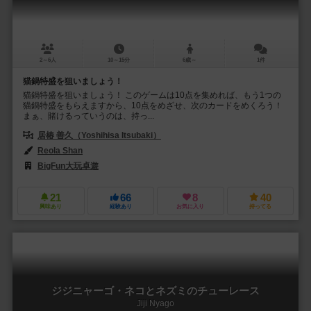
2～6人
10～15分
6歳～
1件
猫鍋特盛を狙いましょう！
猫鍋特盛を狙いましょう！ このゲームは10点を集めれば、もう1つの
猫鍋特盛をもらえますから、10点をめざせ、次のカードをめくろう！
まぁ、賭けるっていうのは、持っ...
居椿 善久（Yoshihisa Itsubaki）
Reola Shan
BigFun大玩卓遊
21
66
8
40
興味あり
経験あり
お気に入り
持ってる
ジジニャーゴ・ネコとネズミのチューレース
Jiji Nyago