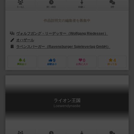
3～6人
30～40分
10歳～
0件
作品説明文の編集者を募集中
ヴォルフガング・リーデッサー（Wolfgang Riedesser）
オハザール
ラベンスバーガー（Ravensburger Spieleverlag GmbH）
4
9
0
4
興味あり
経験あり
お気に入り
持ってる
ライオン王国
Loewendynastie