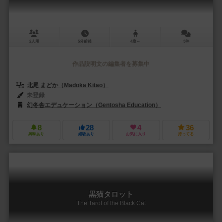
2人用
5分前後
4歳～
3件
作品説明文の編集者を募集中
北尾 まどか（Madoka Kitao）
未登録
幻冬舎エデュケーション（Gentosha Education）
8
28
4
36
興味あり
経験あり
お気に入り
持ってる
黒猫タロット
The Tarot of the Black Cat