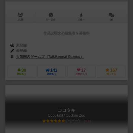
2人用
10～20分
10歳～
2件
作品説明文の編集者を募集中
未登録
未登録
大気圏内ゲームズ（Taikikennai Games）
30
143
17
167
興味あり
経験あり
お気に入り
持ってる
ココタキ
CocoTaki / Cuckoo Zoo
6.0