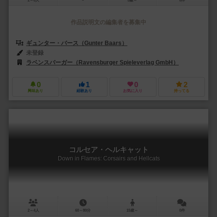
2～8人
－
5歳～
0件
作品説明文の編集者を募集中
ギュンター・バース（Gunter Baars）
未登録
ラベンスバーガー（Ravensburger Spieleverlag GmbH）
0
1
0
2
興味あり
経験あり
お気に入り
持ってる
コルセア・ヘルキャット
Down in Flames: Corsairs and Hellcats
2～4人
60～80分
15歳～
0件