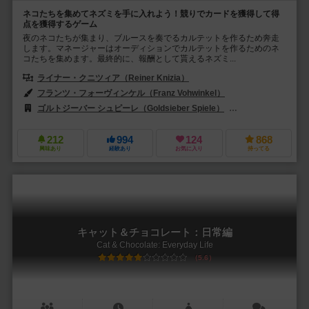
ネコたちを集めてネズミを手に入れよう！競りでカードを獲得して得
点を獲得するゲーム
夜のネコたちが集まり、ブルースを奏でるカルテットを作るため奔走
します。マネージャーはオーディションでカルテットを作るためのネ
コたちを集めます。最終的に、報酬として貰えるネズミ...
ライナー・クニツィア（Reiner Knizia）
フランツ・フォーヴィンケル（Franz Vohwinkel）
ゴルトジーバー シュピーレ（Goldsieber Spiele）
ニューゲームズオーダ
212
994
124
868
興味あり
経験あり
お気に入り
持ってる
キャット＆チョコレート：日常編
Cat & Chocolate: Everyday Life
5.6