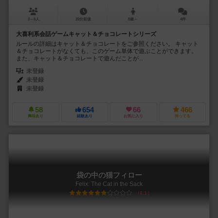
3～6人
20分前後
8歳～
4件
大喜利系会話ゲームキャット＆チョコレートシリーズ
ルールの詳細はキャット＆チョコレートをご参照ください。 キャット
＆チョコレートがなくても、このゲーム単体で遊ぶことができます。
また、キャット＆チョコレートで遊んだことが...
未登録
未登録
未登録
58
654
66
466
興味あり
経験あり
お気に入り
持ってる
袋の中の猫フィロー
Felix: The Cat in the Sack
6.1