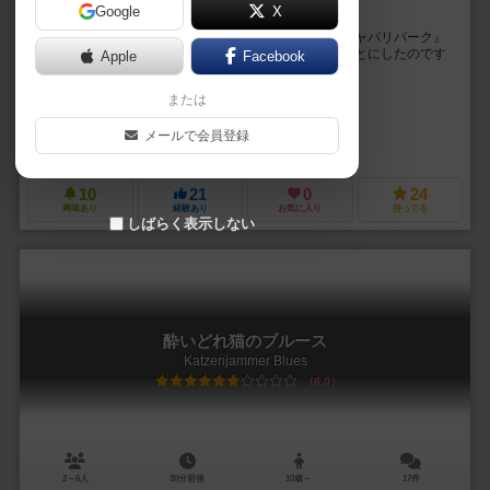
Google
X
ネコ科だけのサファリパーク
ストーリー 猫好きの大富豪がネコ科だけの動物園『ニャパリパーク』
を作ることにしました。 早速、動物園建築士を雇うことにしたのです
Apple
Facebook
が、 金に物を言わせて何人も集めてしまっ...
または
ゆお（Yuo）
未登録
メールで会員登録
こっち屋（Kocchiya）
10
21
0
24
興味あり
経験あり
お気に入り
持ってる
しばらく表示しない
酔いどれ猫のブルース
Katzenjammer Blues
6.0
2～6人
30分前後
10歳～
17件