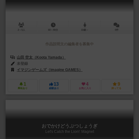
2～5人
60～80分
10歳～
0件
作品説明文の編集者を募集中
山田 空太（Koota Yamada）
未登録
イマジンゲームズ（imagine GAMES）
1
13
4
9
興味あり
経験あり
お気に入り
持ってる
おでかけどうぶつしょうぎ
Let's Catch the Lion!: Magnet