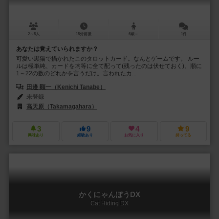
2～5人
15分前後
6歳～
1件
あなたは覚えていられますか？
可愛い黒猫で描かれたこのタロットカード。なんとゲームです。 ルー
ルは極単純、カードを均等に全て配って(残ったのは伏せておく)、順に
1～22の数のどれかを言うだけ。言われたカ...
田邉 顕一（Kenichi Tanabe）
未登録
高天原（Takamagahara）
3
9
4
9
興味あり
経験あり
お気に入り
持ってる
かくにゃんぼうDX
Cat Hiding DX