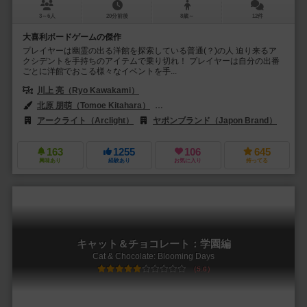
3～6人
20分前後
8歳～
12件
大喜利ボードゲームの傑作
プレイヤーは幽霊の出る洋館を探索している普通(？)の人 迫り来るア
クシデントを手持ちのアイテムで乗り切れ！ プレイヤーは自分の出番
ごとに洋館でおこる様々なイベントを手...
川上 亮（Ryo Kawakami）
北原 朋萌（Tomoe Kitahara）
睦月 ムンク（Munku Mutsuki）
アークライト（Arclight）
ヤポンブランド（Japon Brand）
163
1255
106
645
興味あり
経験あり
お気に入り
持ってる
キャット＆チョコレート：学園編
Cat & Chocolate: Blooming Days
5.6