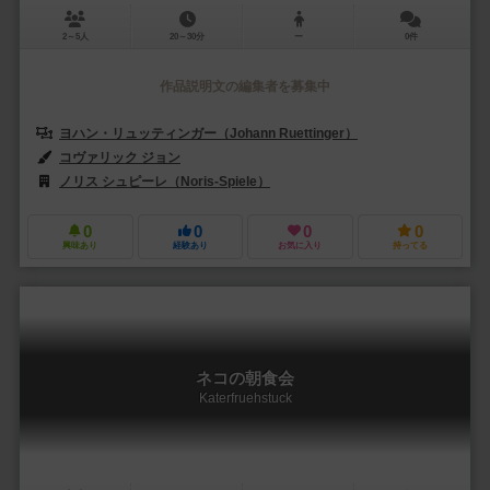
2～5人
20～30分
ー
0件
作品説明文の編集者を募集中
ヨハン・リュッティンガー（Johann Ruettinger）
コヴァリック ジョン
ノリス シュピーレ（Noris-Spiele）
0
0
0
0
興味あり
経験あり
お気に入り
持ってる
ネコの朝食会
Katerfruehstuck