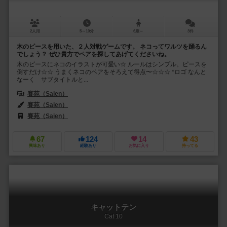
2人用
5～10分
6歳～
3件
木のピースを用いた、２人対戦ゲームです。 ネコってワルツを踊るん
でしょう？ ぜひ貴方でペアを探してあげてくださいね。
木のピースにネコのイラストが可愛い☆ ルールはシンプル。ピースを
倒すだけ☆☆ うまくネコのペアをそろえて得点〜☆☆☆ *ロゴ なんと
なーく サブタイトルと...
賽苑（Saien）
賽苑（Saien）
賽苑（Saien）
67
124
14
43
興味あり
経験あり
お気に入り
持ってる
キャットテン
Cat 10