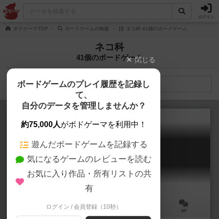
ログイン
ボドゲーマTOP
ボードゲームの検索
ネコ科 41個のボードゲーム
ネコ科
41個のボードゲーム
閉じる
ボードゲームのプレイ履歴を記録し
検索メニュー
て、
自分のデータを管理しませんか？
約75,000人
がボドゲーマを利用中！
遊んだボードゲームを記録する
ネコナイン
気になるゲームのレビューを読む
NEKONINE
お気に入り作品・所有リストの共
有
ログイン / 会員登録（10秒）
3～5人
15～20分
8歳～
0件