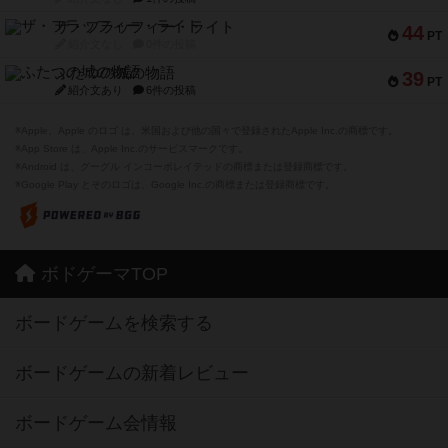
ザ・フラッフィー・ライト
44
PT
紹介文なし
0件の投稿
ふたつの城の物語
39
PT
紹介文あり
6件の投稿
※Apple、Apple のロゴ は、米国および他の国々で登録されたApple Inc.の商標です。
※App Store は、Apple Inc.のサービスマークです。
※Android は、グーグル インコーポレイテッドの商標または登録商標です。
※Google Play とそのロゴは、Google Inc.の商標または登録商標です。
ボドゲーマTOP
ボードゲームを検索する
ボードゲームの新着レビュー
ボードゲーム会情報