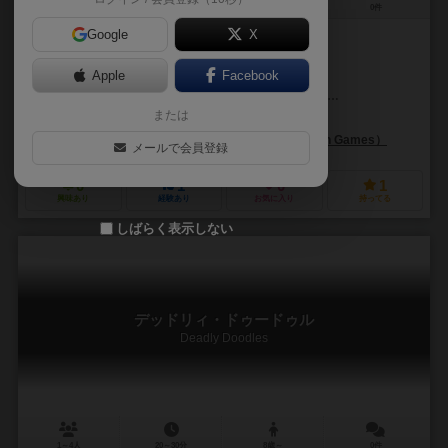
2～4人
10分前後
10歳～
0件
Google
X
作品説明文の編集者を募集中
Apple
Facebook
サミュエル・ミッチェーク（Samuel Mitschke）
フィリップ・リード（P
または
スティーブ・トーマス（Steve Thomas）
スティーブ･ジャクソン･ゲームズ（Steve Jackson Games）
メールで会員登録
0
1
0
1
興味あり
経験あり
お気に入り
持ってる
しばらく表示しない
デッドリィ・ドゥードゥル
Deadly Doodles
1～4人
20～30分
8歳～
0件