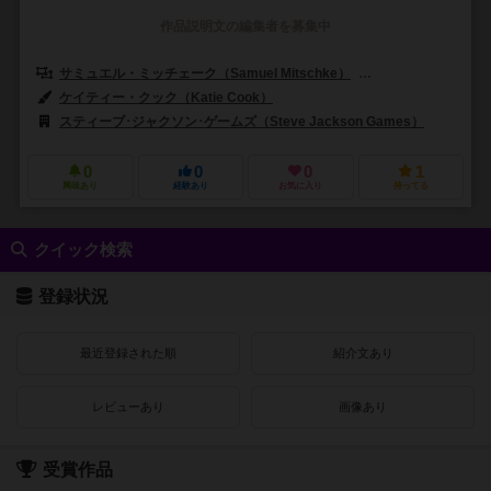
作品説明文の編集者を募集中
サミュエル・ミッチェーク（Samuel Mitschke）
ランディ・シャーマン
ケイティー・クック（Katie Cook）
スティーブ･ジャクソン･ゲームズ（Steve Jackson Games）
0
0
0
1
興味あり
経験あり
お気に入り
持ってる
クイック検索
登録状況
最近登録された順
紹介文あり
レビューあり
画像あり
受賞作品