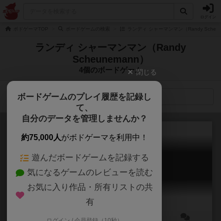
ログイン
ボドゲーマTOP
ボードゲームの検索
ランディ シャーマンマン（Randy Scheu
ランディ シャーマンマン（Randy
Scheunemann）
4個のボードゲーム
閉じる
ボードゲームのプレイ履歴を記録し
検索メニュー
て、
自分のデータを管理しませんか？
約75,000人
がボドゲーマを利用中！
遊んだボードゲームを記録する
マーズアタックス
気になるゲームのレビューを読む
Mars Attacks: Ten-Minute Takedown
お気に入り作品・所有リストの共
有
ログイン / 会員登録（10秒）