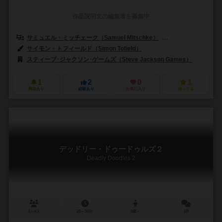
作品説明文の編集者を募集中
サミュエル・ミッチェーク（Samuel Mitschke）
ランディ・シャーマン
サイモン・トフィールド（Simon Tofield）
スティーブ･ジャクソン･ゲームズ（Steve Jackson Games）
1
2
0
1
興味あり
経験あり
お気に入り
持ってる
デッドリー・ドゥードゥルズ２
Deadly Doodles 2
1～4人
20～30分
8歳～
1件