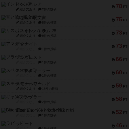
インドネシア
78
PT
紹介文あり
2件の投稿
宵と暁の呪文書
75
PT
紹介文あり
8件の投稿
リスボン・トラム 28
73
PT
紹介文あり
9件の投稿
アマナイト
73
PT
紹介文なし
1件の投稿
ブラヴェスト
66
PT
紹介文なし
1件の投稿
スペクタキュラー
60
PT
紹介文なし
1件の投稿
スモールワールド
59
PT
紹介文あり
13件の投稿
ギャンブラー
58
PT
紹介文なし
2件の投稿
Bitter End ブタペスト救出作戦
52
PT
紹介文なし
1件の投稿
ラピード
46
PT
紹介文なし
1件の投稿