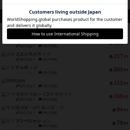
アクセス数 急上昇中
コレクト！
340
PT
紹介文なし
1件の投稿
無限まちがいさがし
322
PT
紹介文あり
2件の投稿
ガルフストライク
217
PT
紹介文あり
1件の投稿
クルティボ
203
PT
紹介文なし
1件の投稿
1809
112
PT
紹介文あり
1件の投稿
ファースト・イン・フライト
108
PT
紹介文あり
3件の投稿
モズビ－ズ・レイダ－ズ
94
PT
紹介文あり
1件の投稿
テンプテーション
79
PT
紹介文なし
2件の投稿