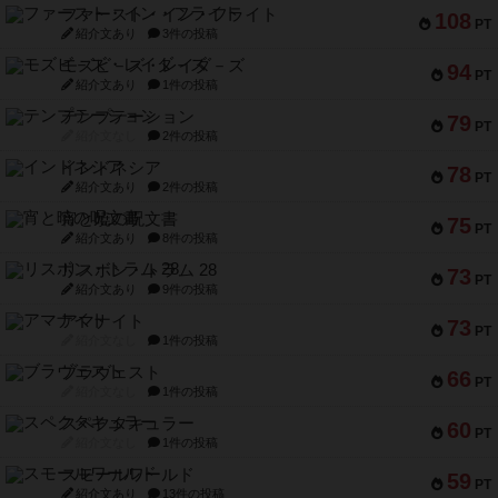
ファースト・イン・フライト
108
PT
紹介文あり
3件の投稿
モズビ－ズ・レイダ－ズ
94
PT
紹介文あり
1件の投稿
テンプテーション
79
PT
紹介文なし
2件の投稿
インドネシア
78
PT
紹介文あり
2件の投稿
宵と暁の呪文書
75
PT
紹介文あり
8件の投稿
リスボン・トラム 28
73
PT
紹介文あり
9件の投稿
アマナイト
73
PT
紹介文なし
1件の投稿
ブラヴェスト
66
PT
紹介文なし
1件の投稿
スペクタキュラー
60
PT
紹介文なし
1件の投稿
スモールワールド
59
PT
紹介文あり
13件の投稿