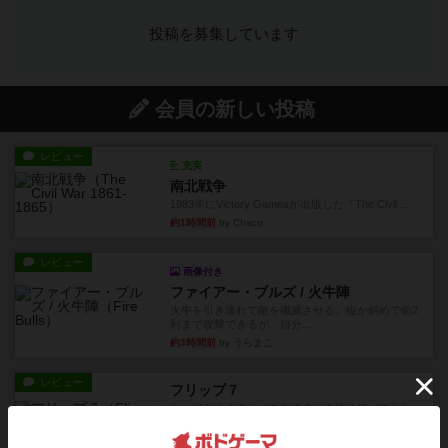
投稿を募集しています
会員の新しい投稿
レビュー
充実
南北戦争
1983年にVictory Gamesが出版した『The Civil ...
約1時間前
by Chaco
レビュー
画像付き
ファイアー・ブルズ / 火牛陣
火牛を引き連れて敵を殲滅させる。縦か斜めで前2
列まで攻撃できるが、自分...
約3時間前
by うらまこ
レビュー
フリップ７
カードをめくるかパスをするかを決めてパスした
時のカード数字が得点になる...
約3時間前
by mob567