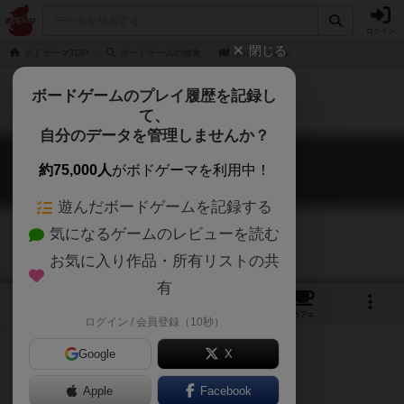
ログイン
閉じる
ボドゲーマTOP
ボードゲームの検索
トル トラレル
ボードゲームのプレイ履歴を記録し
て、
自分のデータを管理しませんか？
トル トラレル
約75,000人
がボドゲーマを利用中！
Tol Trarell
遊んだボードゲームを記録する
気になるゲームのレビューを読む
お気に入り作品・所有リストの共
有
5
3
トップ
画像
動画
レビュー
カフェ
ログイン / 会員登録（10秒）
Google
X
Apple
Facebook