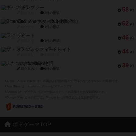
ギャンブラー
58
PT
紹介文なし
2件の投稿
Bitter End ブタペスト救出作戦
52
PT
紹介文なし
1件の投稿
ラピード
46
PT
紹介文なし
1件の投稿
ザ・フラッフィー・ライト
44
PT
紹介文なし
0件の投稿
ふたつの城の物語
39
PT
紹介文あり
6件の投稿
※Apple、Apple のロゴ は、米国および他の国々で登録されたApple Inc.の商標です。
※App Store は、Apple Inc.のサービスマークです。
※Android は、グーグル インコーポレイテッドの商標または登録商標です。
※Google Play とそのロゴは、Google Inc.の商標または登録商標です。
ボドゲーマTOP