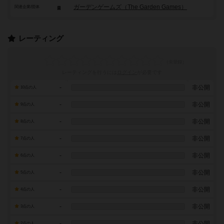
ガーデンゲームズ（The Garden Games）
関連企業/団体
レーティング
レーティングを行うには
ログイン
が必要です
-
非公開
10点の人
-
非公開
9点の人
-
非公開
8点の人
-
非公開
7点の人
-
非公開
6点の人
-
非公開
5点の人
-
非公開
4点の人
-
非公開
3点の人
-
非公開
2点の人