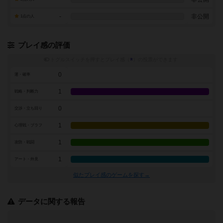
-
非公開
1点の人
プレイ感の評価
トグルスイッチを押すとプレイ感（
※
）の投票ができます
0
運・確率
1
戦略・判断力
0
交渉・立ち回り
1
心理戦・ブラフ
1
攻防・戦闘
1
アート・外見
似たプレイ感のゲームを探す→
データに関する報告