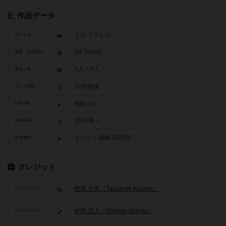
作品データ
トル トラレル
タイトル
Tol Trarell
原題・英題表記
2人～4人
参加人数
15分前後
プレイ時間
8歳から
対象年齢
2016年～
発売時期
イベント価格1800円
参考価格
クレジット
樫尾 忠英（Tadahide Kashio）
ゲームデザイン
村田 茂人（Shigeto Murata）
アートワーク