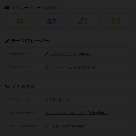
マイボードゲーム登録者
5
26
4
24
興味あり
経験あり
お気に入り
持ってる
テーマ/フレーバー
ファンタジー（Fantasy）
世界観/基本テーマ
カードゲーム（Card Game）
その他のコンセプト
メカニクス
ブラフ（Bluff）
頻出するメカニクス
セットコレクション（Set Collection）
得点や資源等の獲得ルール
チーム戦（Partnerships）
プレイヤー間の関係/状態