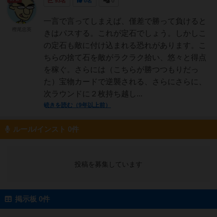
93名
0名
0
一言で言ってしまえば、僅差で勝って負けると
樫尾忠英
きはパスする。これが定石でしょう。しかしこ
の定石も敵に付け込まれる恐れがあります。こ
ちらの捨て石を敵がラクラク拾い、悠々と得点
を稼ぐ。さらには（こちらが勝つつもりだっ
た）宝物カードで逆襲される、さらにさらに、
次ラウンドに２枚持ち越し...
続きを読む（9年以上前）
ルール/インスト 0件
投稿を募集しています
掲示板 0件