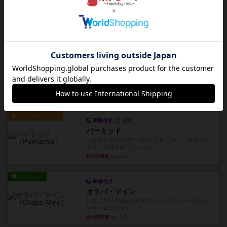
レビュー
コンセプト
親のプレイヤーがお題を決めて限られたヒントの
中から他のプレイヤーに当て...
約3時間前
by mob567
レビュー
海兵隊
1988年にVictory Gamesが出版した
『Leathernec...
約4時間前
by Chaco
ルール/インスト
画像付き
充実
パーミッド
おばあちゃんは猫が大好きです!しかし、あまりに
も多くの猫を飼っているた...
約4時間前
by jurong
レビュー
画像付き
オラパ・マイン
お気に入りのplayte製です。オラパスペースから
やり、気に入りました...
約4時間前
by くみ