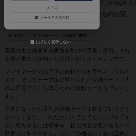
または
トルもトラレルも策しだい！妖精たちのお宝
メールで会員登録
争奪戦！
日本作
ゲームマーケット2016秋（東京）
しばらく表示しない
夏至の夜に結実する魔力を帯びた果実・星苺。それ
を強く求める妖精たちの戦いがトルトラレルです。
プレイヤーたちは手下の妖精たちを手札として持ち
ます。そしてテーブルに並べられた宝物カード（大
体は星苺です）を取るために妖精カードをプレイし
ます。
手番になったら手札の妖精カード１枚をプレイする
かパスするか。これだけなのでとてもシンプルです
が、勝ちきるには相手を一枚上回る必要があるので
簡単ではありません。プレイの機会は１枚の宝物カ