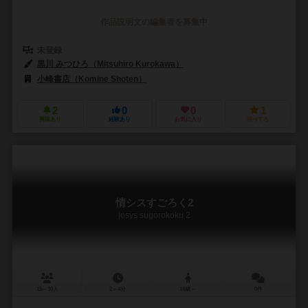
作品説明文の編集者を募集中
未登録
黒川 みつひろ（Mitsuhiro Kurokawa）
小峰書店（Komine Shoten）
2
0
0
1
興味あり
経験あり
お気に入り
持ってる
情シスすごろく2
josys sugorokoku 2
15～30人
2～4分
18歳～
0件