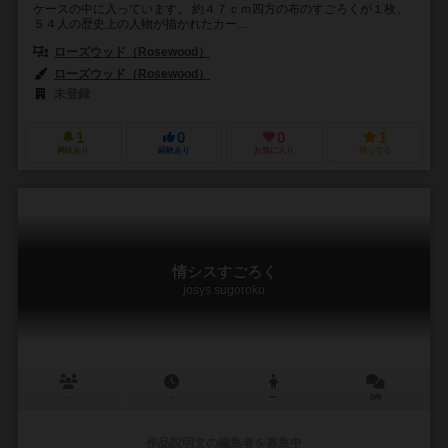
ケースの中に入っています。 約４７ｃｍ四方の布のすごろくが１枚、
５４人の歴史上の人物が描かれたカー...
ローズウッド（Rosewood）
ローズウッド（Rosewood）
未登録
1
0
0
1
興味あり
経験あり
お気に入り
持ってる
情シスすごろく
josys sugoroku
－
－
ー
0件
作品説明文の編集者を募集中