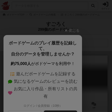
ログイン
ボドゲーマTOP
ボードゲームの検索
すごろく 299個のボードゲーム
すごろく
299個のボードゲーム
閉じる
ボードゲームのプレイ履歴を記録し
検索メニュー
て、
自分のデータを管理しませんか？
約75,000人
がボドゲーマを利用中！
遊んだボードゲームを記録する
ごくろす
気になるゲームのレビューを読む
Letter Eraser
お気に入り作品・所有リストの共
有
ログイン / 会員登録（10秒）
3～6人
15～30分
13歳～
0件