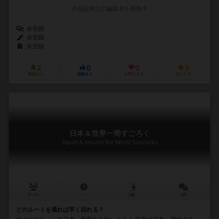
作品説明文の編集者を募集中
未登録
未登録
未登録
2
0
0
0
興味あり
経験あり
お気に入り
持ってる
日本＆世界一周すごろく
Japan & Around the World Sugoroku
2～4人
－
6歳～
0件
どのルートを通れば早く回れる？