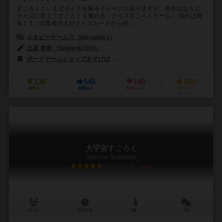
すごろくといえばダイスを振るイメージがありますが、本作はなんと
クイズに答えてすごろくを進める、クイズすごろくゲーム！ 流れは簡
単！ 1、出題者の人がクイズカードから好...
イオピーゲームズ（iop games）
土居 孝幸（Takayuki Doi）
ボードゲームショップあそびば
イオピーゲームズ（iop games）
138
545
149
323
興味あり
経験あり
お気に入り
持ってる
大宇宙すごろく
Daiuchu Sugoroku
5.9
4～6人
15分前後
8歳～
3件