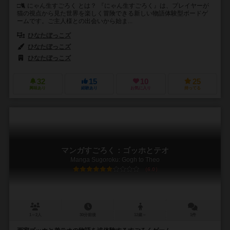
□🐈 にゃん生すごろく とは？ 『にゃん生すごろく』は、プレイヤーが
猫の視点から見た世界を楽しく冒険できる新しい物語体験型ボードゲ
ームです。ご主人様との出会いから始ま...
ひなたぼっこズ
ひなたぼっこズ
ひなたぼっこズ
32
15
10
25
興味あり
経験あり
お気に入り
持ってる
マンガすごろく：ゴッホとテオ
Manga Sugoroku: Gogh to Theo
6.0
1～2人
30分前後
12歳～
1件