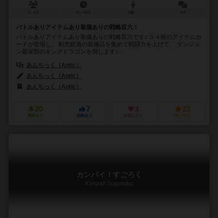
2～4人
45～60分
8歳～
6件
バトルありアイテムあり装備ありの戦略双六！
バトルありアイテムあり装備ありの戦略双六です♪ ５４枚のアイテムカ
ードが登場し、 剣兜鎧盾の装備品を集めて戦闘力を上げて、 ダンジョ
ン最深部のキングドラゴンを倒します♪...
あんちっく（Antic）
あんちっく（Antic）
あんちっく（Antic）
20
7
3
23
興味あり
経験あり
お気に入り
持ってる
カンパイ！すごろく
Kanpai! Sugoroku