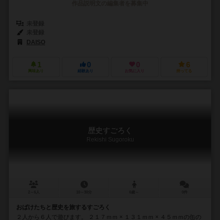
作品説明文の編集者を募集中
未登録
未登録
DAISO
1
0
0
6
興味あり
経験あり
お気に入り
持ってる
歴史すごろく
Rekishi Sugoroku
2～6人
10～30分
6歳～
0件
おばけたちと歴史を旅するすごろく
２人から６人で遊びます。 ２１７ｍｍ × １３１ｍｍ × ４５ｍｍの缶の