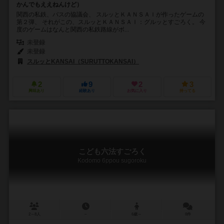
かんでもええねんけど）
関西の私鉄、バスの協議会、 スルッとＫＡＮＳＡＩが作ったゲームの
第２弾、 それがこの、スルッとＫＡＮＳＡＩ：グルッとすごろく。 今
度のゲームはなんと関西の私鉄路線がボ...
未登録
未登録
スルッとKANSAI（SURUTTOKANSAI）
2
9
2
3
興味あり
経験あり
お気に入り
持ってる
こども六法すごろく
Kodomo 6ppou sugoroku
2～8人
－
6歳～
0件