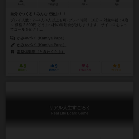
2～4人
15分前後
4歳～
1件
自分でつくる！みんなで遊ぶ！！
プレイ人数：2～4人(4人以上も可) プレイ時間：10分～ 対象年齢：4歳
～ 価格:2,500円 どうぶつ村の運動会がはじまります。サイコロをふっ
てゴールをめざし...
かみやパパ（Kamiya Papa）
かみやパパ（Kamiya Papa）
常盤倶楽部（ときわくらぶ）
8
9
4
8
興味あり
経験あり
お気に入り
持ってる
リアル人生すごろく
Real Life Board Game