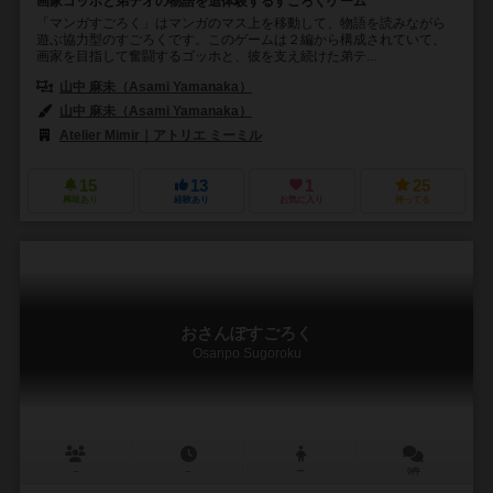
画家ゴッホと弟テオの物語を追体験するすごろくゲーム
「マンガすごろく」はマンガのマス上を移動して、物語を読みながら
遊ぶ協力型のすごろくです。このゲームは２編から構成されていて、
画家を目指して奮闘するゴッホと、彼を支え続けた弟テ...
山中 麻未（Asami Yamanaka）
山中 麻未（Asami Yamanaka）
Atelier Mimir｜アトリエ ミーミル
15
13
1
25
興味あり
経験あり
お気に入り
持ってる
おさんぽすごろく
Osanpo Sugoroku
－
－
ー
0件