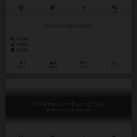
－
－
ー
0件
作品説明文の編集者を募集中
未登録
未登録
未登録
3
4
1
4
興味あり
経験あり
お気に入り
持ってる
マクドナルド パーティー すごろく
Mcdonald's party sugoroku