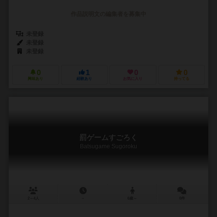
作品説明文の編集者を募集中
未登録
未登録
未登録
0
1
0
0
興味あり
経験あり
お気に入り
持ってる
罰ゲームすごろく
Batsugame Sugoroku
2～4人
－
6歳～
0件