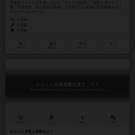
景気やニュースを予測しながら、リスクを回避して資産を増やそう！
株、投資信託、金の特徴を駆使して自分だけの最強の投資戦略を考え
たらゲームスタート！
未登録
未登録
未登録
2
0
0
1
興味あり
経験あり
お気に入り
持ってる
からくり忍者屋敷立体すごろく
Tricks Ninja House 3D Sugoroku Board Game
2～4人
－
6歳～
0件
からくり屋敷を攻略せよ！