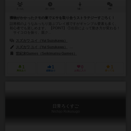
2～4人
20～30分
7歳～
0件
獲物がかかったクモの巣でエサを取り合うストラテジーすごろく！
詰将棋のようなみっちり遊ぶプレイ感ですがギャンブル要素も多く、
初心者でも楽しめます。 【POINT】 ①出目によって動き方が変わる！
サイコロを振り、親ク...
スズカワ ユイ（Yui Suzukawa）
スズカワ ユイ（Yui Suzukawa）
スズキ ハナカ（Hanaka Suzuki）
世紀末Games（Seikimatsu Games）
1
1
0
1
興味あり
経験あり
お気に入り
持ってる
日常ろくすご
Nichijo Rokusugo