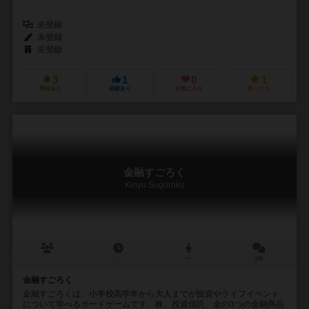
未登録
未登録
未登録
3
1
0
1
興味あり
経験あり
お気に入り
持ってる
金融すごろく
Kinyu Sugoroku
－
－
ー
0件
金融すごろく
金融すごろくは、小学校高学年から大人までが投資やライフイベント
について学べるボードゲームです。株、投資信託、金の3つの金融商品