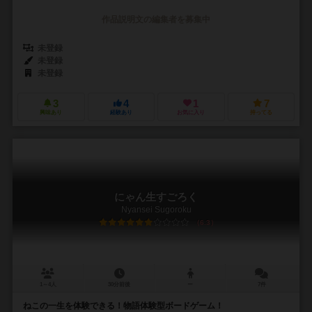
作品説明文の編集者を募集中
未登録
未登録
未登録
3
4
1
7
興味あり
経験あり
お気に入り
持ってる
にゃん生すごろく
Nyansei Sugoroku
6.3
1～4人
30分前後
ー
7件
ねこの一生を体験できる！物語体験型ボードゲーム！