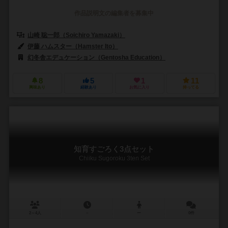
作品説明文の編集者を募集中
山崎 聡一郎（Soichiro Yamazaki）
伊藤 ハムスター（Hamster Ito）
幻冬舎エデュケーション（Gentosha Education）
8
5
1
11
興味あり
経験あり
お気に入り
持ってる
知育すごろく3点セット
Chiiku Sugoroku 3ten Set
2～4人
－
ー
0件