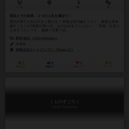
2～4人
－
6歳～
0件
現在とその未来、２つの人生を遊ぼう！
選択次第で人生は大きく開ける！ 表面は現代編すごろく、 裏面は未来
編すごろくの2種類が遊べる、 おかねが全てじゃない、「幸福」を追う
人生すごろくです。 健康？仕事？結...
野村 紹夫（Akio Nomura）
未登録
有限会社ルートイレブン（Route 11）
大創出版（Daiso Publishing
1
3
0
6
興味あり
経験あり
お気に入り
持ってる
くものすごろく
Spidy Sugoroku