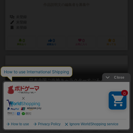
作品説明文の編集者を募集中
未登録
未登録
未登録
0
0
0
0
興味あり
経験あり
お気に入り
持ってる
日本全国ご当地キャラクターすごろく
Nippon Zenkoku Gotochi Charactor Sugoroku
2～6人
30～60分
5歳～
0件
作品説明文の編集者を募集中