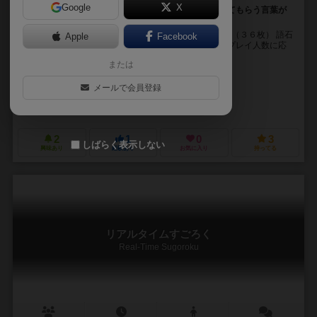
Google
X
ひらがながなくなる世界でお題を説明してお題を答えてもらう言葉が
なくなる言葉当てゲームです
【セット内容】 ひらがなカード（１５枚） お題カード（３６枚） 語石
Apple
Facebook
（３５個） ごくろすペン 遊び方ガイド ①語石を配る プレイ人数に応
じた各プレイヤーに語石を...
または
はましょー（Hamasho）
メールで会員登録
はましょー（Hamasho）
エイチショーゲームズ（HShowGames）
2
1
0
3
しばらく表示しない
興味あり
経験あり
お気に入り
持ってる
リアルタイムすごろく
Real-Time Sugoroku