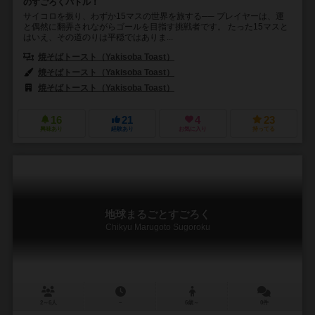
のすごろくバトル！
サイコロを振り、わずか15マスの世界を旅する── プレイヤーは、運
と偶然に翻弄されながらゴールを目指す挑戦者です。 たった15マスと
はいえ、その道のりは平穏ではありま...
焼そばトースト（Yakisoba Toast）
焼そばトースト（Yakisoba Toast）
焼そばトースト（Yakisoba Toast）
16
21
4
23
興味あり
経験あり
お気に入り
持ってる
地球まるごとすごろく
Chikyu Marugoto Sugoroku
2～6人
－
6歳～
0件