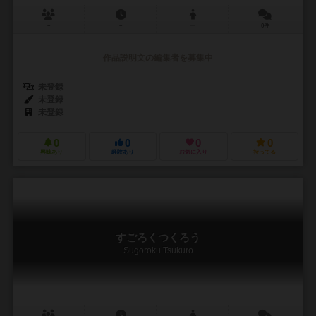
－
－
ー
0件
作品説明文の編集者を募集中
未登録
未登録
未登録
0
0
0
0
興味あり
経験あり
お気に入り
持ってる
すごろくつくろう
Sugoroku Tsukuro