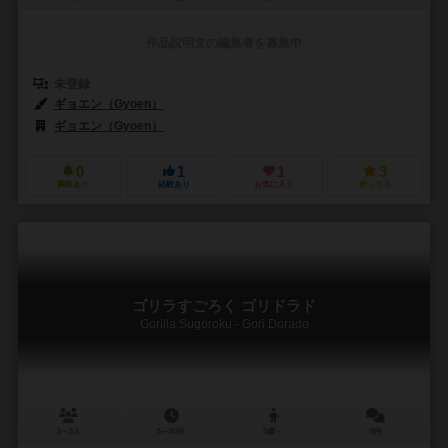
作品説明文の編集者を募集中
未登録
ギョエン（Gyoen）
ギョエン（Gyoen）
0
1
1
3
興味あり
経験あり
お気に入り
持ってる
ゴリラすごろく ゴリドラド
Gorilla Sugoroku - Gori Dorado
2～5人
5～50分
5歳～
0件