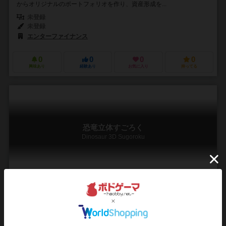
からオリジナルのポートフォリオを作り、資産形成を...
未登録
未登録
エンターファイナンス
0
0
0
0
興味あり
経験あり
お気に入り
持ってる
恐竜立体すごろく
Dinosaur 3D Sugoroku
2～4人
－
6歳～
0件
好きな恐竜を選んで遊ぼう！
火山弾が飛び交い、 徘徊するティラノサウルスを回避しながら盤面を
進む ビックリ！スリル満点の立体すごろくです。 出た目の数だけコマ