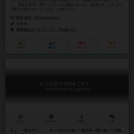
サイコロをふって日本・世界中を旅しよう！ 表面は日本一周すごろ
く、 裏面は世界一周すごろくの２種類が遊べる、 波瀾万丈、どたばた
大騒ぎの旅行すごろくです。 お祭りめぐ...
野村 紹夫（Akio Nomura）
未登録
有限会社ルートイレブン（Route 11）
大創出版（Daiso Publishing
1
2
0
4
興味あり
経験あり
お気に入り
持ってる
たった15マスのすごろく。
Tatta 15 masu no Sugoroku
2～4人
15～30分
10歳～
1件
あと、一歩なのに、、、カードのかけ合い！足の引っ張り合い！白熱