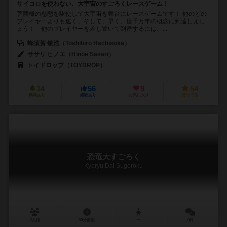
サイコロを使わない、大宇宙のすごろくレースゲーム！
菩薩様の慈悲を駆使して大宇宙を舞台にレースゲームです！ 他のどの
プレイヤーよりも速く、そして、早く、億千万年の概念に到達しまし
ょう！ 他のプレイヤーを差し置いて到達するには、...
蜂須賀 敏浩（Toshihiro Hachisuka）
ササリ ヒノエ（Hinoe Sasari）
トイドロップ（TOYDROP）
14
56
9
54
興味あり
経験あり
お気に入り
持ってる
恐竜大すごろく
Kyoryu Dai Sugoroku
2人用
30分前後
ー
0件