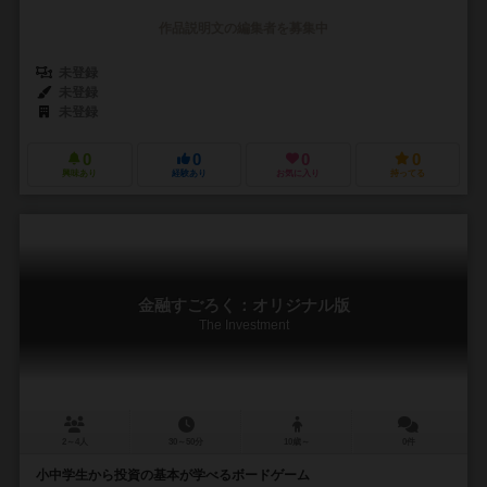
作品説明文の編集者を募集中
未登録
未登録
未登録
0
0
0
0
興味あり
経験あり
お気に入り
持ってる
金融すごろく：オリジナル版
The Investment
2～4人
30～50分
10歳～
0件
小中学生から投資の基本が学べるボードゲーム