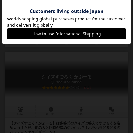
を進め、 絶滅を防ぎながら全部のコマ...
トオヤマ アキヒコ（Akihiko Toyama）
たきざわまさかず
未登録
株式会社Dig-A-Doo
こぐま工房
大創出版（Daiso Publishing）
1
1
0
2
興味あり
経験あり
お気に入り
持ってる
クイズすごろく かぶーる
Quizoo land kabool
7.0
3～6人
20～30分
8歳～
17件
【クイズすごろくかぶーる】は多答式のクイズに答えてすごろくを進
めよう！ただ、他の人と回答が進めないかも？！ハラハラどきどきの
バッティングクイズゲーム！