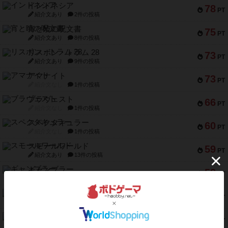
インドネシア
78
PT
紹介文あり
2件の投稿
宵と暁の呪文書
75
PT
紹介文あり
8件の投稿
リスボン・トラム 28
73
PT
紹介文あり
9件の投稿
アマナイト
73
PT
紹介文なし
1件の投稿
ブラヴェスト
66
PT
紹介文なし
1件の投稿
スペクタキュラー
60
PT
紹介文なし
1件の投稿
スモールワールド
59
PT
紹介文あり
13件の投稿
ギャンブラー
58
PT
紹介文なし
2件の投稿
Bitter End ブタペスト救出作戦
52
PT
紹介文なし
1件の投稿
ラピード
46
PT
紹介文なし
1件の投稿