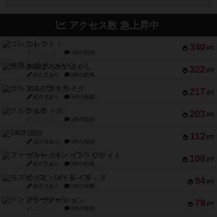
アクセス数 急上昇中
コレクト！
340
PT
紹介文なし
1件の投稿
無限まちがいさがし
322
PT
紹介文あり
2件の投稿
ガルフストライク
217
PT
紹介文あり
1件の投稿
クルティボ
203
PT
紹介文なし
1件の投稿
1809
112
PT
紹介文あり
1件の投稿
ファースト・イン・フライト
108
PT
紹介文あり
3件の投稿
モズビ－ズ・レイダ－ズ
94
PT
紹介文あり
1件の投稿
テンプテーション
79
PT
紹介文なし
2件の投稿