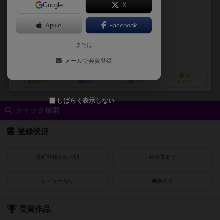
Google
X
作品説明文の編集者を募集中
Apple
Facebook
未登録
未登録
または
おかげ横丁（Okage Yokocho）
メールで会員登録
3
0
0
0
興味あり
経験あり
お気に入り
持ってる
しばらく表示しない
クイック検索
登録状況
最近登録された順
紹介文あり
レビューあり
画像あり
受賞作品