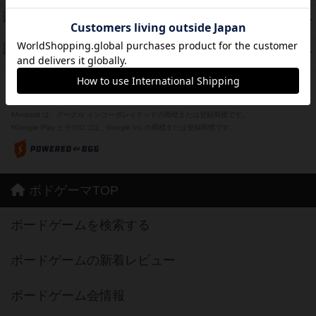
ザ・フラッフィー・ライト
44
PT
紹介文なし
0件の投稿
ふたつの城の物語
39
PT
紹介文あり
6件の投稿
※Apple、Apple のロゴ は、米国および他の国々で登録されたApple Inc.の商標です。
※App Store は、Apple Inc.のサービスマークです。
※Android は、グーグル インコーポレイテッドの商標または登録商標です。
※Google Play とそのロゴは、Google Inc.の商標または登録商標です。
ボドゲーマTOP
ボードゲームを検索する
ボードゲームの新着レビュー
ボードゲーム会情報