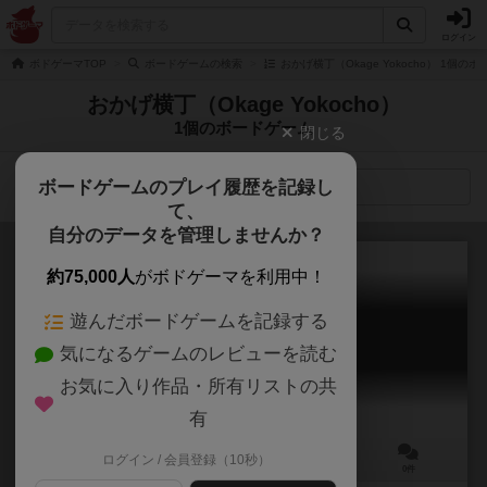
ログイン
ボドゲーマTOP
ボードゲームの検索
おかげ横丁（Okage Yokocho） 1個の
おかげ横丁（Okage Yokocho）
1個のボードゲーム
閉じる
ボードゲームのプレイ履歴を記録し
検索メニュー
て、
自分のデータを管理しませんか？
約75,000人
がボドゲーマを利用中！
遊んだボードゲームを記録する
犬のおかげ参りすごろく
気になるゲームのレビューを読む
Inu no okage mairi sugoroku
お気に入り作品・所有リストの共
有
ログイン / 会員登録（10秒）
－
20分前後
ー
0件