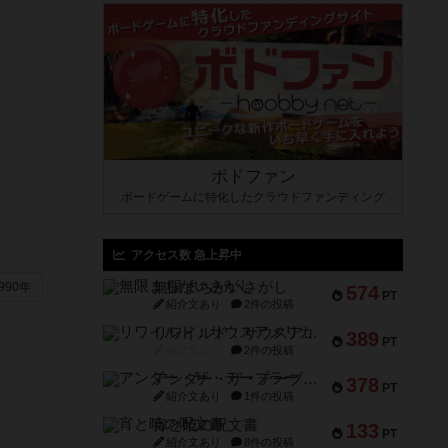
ボドファン
ボードゲームに特化したクラウドファンディング
アクセス数 急上昇中
無限まちがいさがし
990年
574
PT
紹介文あり
2件の投稿
リワイルド：サウスアメリカ
389
PT
紹介文なし
2件の投稿
アンダー・ザ・テーブラー
378
PT
紹介文あり
1件の投稿
宵と暁の呪文書
133
PT
紹介文あり
8件の投稿