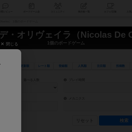
索
新着レビュー
ボードゲーム会
コミュニティ
掲示板一覧
liveira） 1個のボードゲーム
・オリヴェイラ（Nicolas De Oli
1個のボードゲーム
閉じる
、
更新順
レート順
登録順
人気順
注目順
投稿数
ワード検索ができます。
検索できます。
プレイ対象人数に含まれるボードゲームを指定します。
目安となる所要時間を指定することができ
遊べる人数
プレイ時間
物などモチーフ・ストーリーを指定することができます。直感的にゲームシステムを理解
ゲーム性を構成するコアシステムです。主
バー
メカニクス
リセット