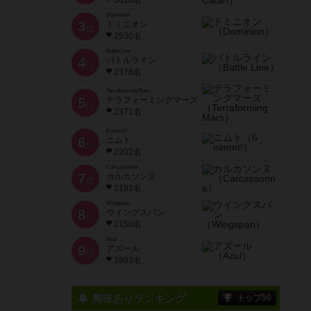
3616名
Dominion
3
ドミニオン
位
2530名
Battle Line
4
バトルライン
位
2378名
Terraforming Mars
5
テラフォーミングマーズ
位
2371名
6 nimmt!
6
ニムト
位
2202名
Carcassonne
7
カルカソンヌ
位
2191名
Wingspan
8
ウイングスパン
位
2150名
Azul
9
アズール
位
1903名
興味ありランキング
トップ50