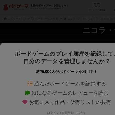
世界のボードゲームを楽しもう！
ボードゲーム専門の総合情報サイト
データベース
検
ボドゲーマTOP
ボードゲームの検索
ニコラ・デ・オリヴェイラ（Nicolas De O
ニコラ・デ
ボードゲームのプレイ履歴を記録して
さくさく表示
じっくり表示
自分のデータを管理しませんか？
商品名、商品説明文、デザイナー名、テーマ名、メカニクス名を対象にフリー
ゲームデザイナー名を指定して
フリーワード
ゲームデザイナー
約75,000人
がボドゲーマを利用中！
遊んだボードゲームを記録する
対象年齢を指定します。
世界観や登場人
対象年齢
テーマ/フレー
気になるゲームのレビューを読む
お気に入り作品・所有リストの共有
ログイン / 会員登録（10秒）