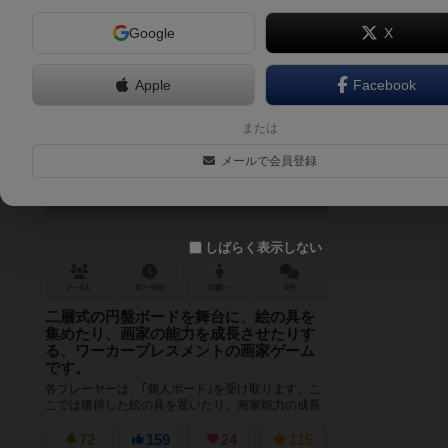
Google
X
Apple
Facebook
カラーズ・オブ・パリ
または
Couleurs de Paris
メールで会員登録
5.8
しばらく表示しない
2～4人
40～60分
10歳～
4件
二層式の円盤ボードを舞台に、絵の具を
集めたり、画家の能力を成長させたりす
る、ワーカープレスメントの画家ゲーム
です。
各プレーヤーは、｢個人ボード｣を受け取ります。こ
こでは獲得した絵の具を置いたり、画家能力の成長
を表したりします。テーブルの中央には｢二層式ゲー
ムボード｣が置かれ、ここに自分の...
72
159
24
115