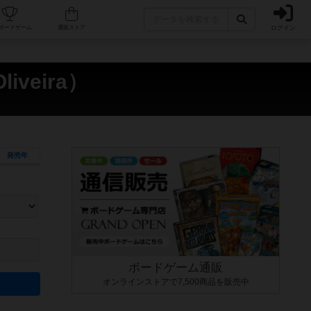
ログイン
カフェ/店舗
人気ボードゲーム
通販ストア
veira）
発売年
ます。マニュアルを読む時間や参加者へのルール説明時間は含まれていないため、初めて遊
できるよう、中世ファンタジー・クッキング・海賊同士の対決など、ゲームコンセプトを絞
にボードゲームに慣れている方向けの絞込機能です。例えば「ダイスロール」はランダム値
ボードゲーム通販
オンラインストアで7,500商品を販売中