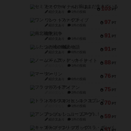
セミファイナル ～お前はまだ生きている～
103
PT
紹介文あり
1件の投稿
ワン・トゥ・ファイブ
97
PT
紹介文あり
1件の投稿
南北戦争
91
PT
紹介文あり
1件の投稿
ふたつの城の物語
91
PT
紹介文あり
6件の投稿
ノームズ・アット・ナイト
88
PT
紹介文なし
1件の投稿
マーリン
76
PT
紹介文あり
6件の投稿
フラットアイアン
75
PT
紹介文なし
2件の投稿
トランスオリエント・エクスプレス
70
PT
紹介文なし
1件の投稿
アンブッシュ！：ムーブアウト！
59
PT
紹介文あり
1件の投稿
キャプテン・フリップ：イスラ・ボンバ
51
PT