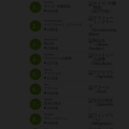
SCYTHE
1
サイズ -大鎌戦役-
位
2415名
Terraforming Mars
2
テラフォーミングマーズ
位
2395名
Stone Garden
3
枯山水
位
2280名
Viticulture
4
ワイナリーの四季
位
2272名
Agricola
5
アグリコラ
位
2120名
Azul
6
アズール
位
2034名
Splendor
7
宝石の煌き
位
2029名
Wingspan
8
ウイングスパン
位
2006名