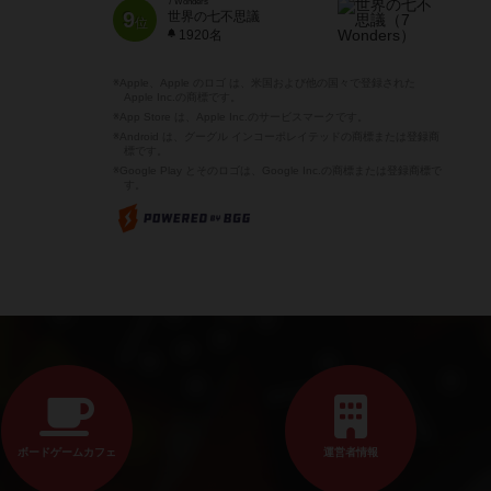
7 Wonders
9
世界の七不思議
位
1920名
※Apple、Apple のロゴ は、米国および他の国々で登録された
Apple Inc.の商標です。
※App Store は、Apple Inc.のサービスマークです。
※Android は、グーグル インコーポレイテッドの商標または登録商
標です。
※Google Play とそのロゴは、Google Inc.の商標または登録商標で
す。
ボードゲームカフェ
運営者情報