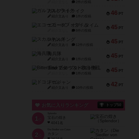
紹介文なし
2件の投稿
ガルフストライク
46
PT
紹介文あり
1件の投稿
エコーズ・オブ・タイム
45
PT
紹介文なし
8件の投稿
スカルキング
45
PT
紹介文あり
12件の投稿
海兵隊
45
PT
紹介文あり
1件の投稿
Bitter End ブタペスト救出作戦
45
PT
紹介文なし
1件の投稿
ドコジャン
42
PT
紹介文あり
10件の投稿
お気に入りランキング
トップ50
Splendor
1
宝石の煌き
位
4041名
Die Siedler von Catan
2
カタン
位