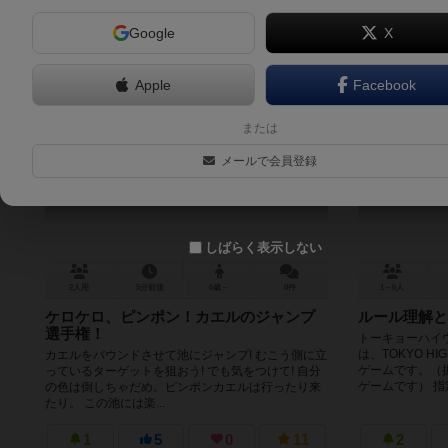
Google
X
Apple
Facebook
ピンポンフロッグ！
トーキョー
または
Ping Pond Frog
イセンス
メールで会員登録
Tokyo 
しばらく表示しない
2人用
5分前後
6歳～
0件
1～6人
ケロケロ、ピンポン！カエルのジャンプ
ルール理解と
選手権！
トーキョーハイ
は、TOKYO H
カエルをバウンドさせて池にジャンプ! むこう側に立
ゲームです。（
っているターゲットを狙おう! でも気をつけて! 自分
ゲームです） 指定
の色は倒しちゃだめ。ピンポンカエルは行ったり来
たり。 この池には楽...
1
5
0
11
2