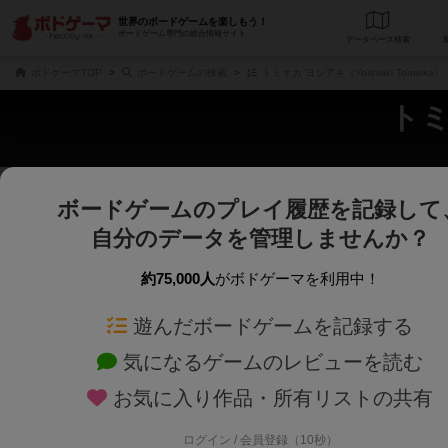
世界のボードゲームを楽しもう！
ボードゲーム専門の総合情報サイト
データベース
検
ボドゲーマTOP
ボードゲームの検索
トミオカ ヨシアキ（Yoshiaki Tomiok
トミ
ボードゲームのプレイ履歴を記録して
さくさく表示
じっくり表示
自分のデータを管理しませんか？
商品名、商品説明文、デザイナー名、テーマ名、メカニクス名を対象にフリー
ゲームデザイナー名を指定して
フリーワード
ゲームデザイナー
約75,000人
がボドゲーマを利用中！
遊んだボードゲームを記録する
対象年齢を指定します。
世界観や登場人
対象年齢
テーマ/フレー
気になるゲームのレビューを読む
お気に入り作品・所有リストの共有
ログイン / 会員登録（10秒）