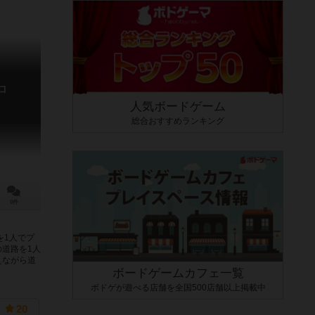
ロ
人気ボードゲーム
総合おすすめランキング
0件
を1人でプ
道路を1人
えながら道
ボードゲームカフェ一覧
ボドゲが遊べる店舗を全国500店舗以上掲載中
20