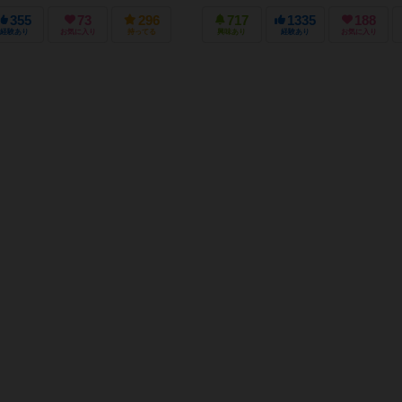
355
73
296
717
1335
188
経験あり
お気に入り
持ってる
興味あり
経験あり
お気に入り