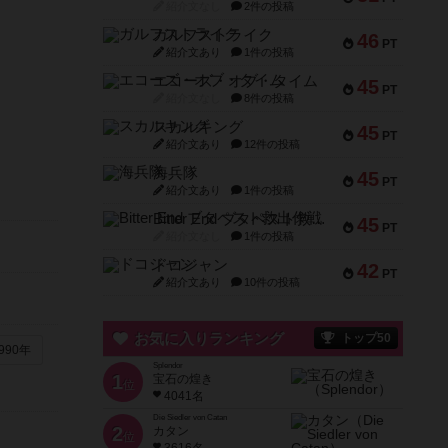
紹介文なし
2件の投稿
ガルフストライク
46
PT
紹介文あり
1件の投稿
エコーズ・オブ・タイム
45
PT
紹介文なし
8件の投稿
スカルキング
45
PT
紹介文あり
12件の投稿
海兵隊
45
PT
紹介文あり
1件の投稿
Bitter End ブタペスト救出作戦
45
PT
紹介文なし
1件の投稿
ドコジャン
42
PT
紹介文あり
10件の投稿
お気に入りランキング
トップ50
990年
Splendor
1
宝石の煌き
位
4041名
Die Siedler von Catan
2
カタン
位