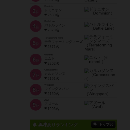
3616名
Dominion
3
ドミニオン
位
2530名
Battle Line
4
バトルライン
位
2378名
Terraforming Mars
5
テラフォーミングマーズ
位
2371名
6 nimmt!
6
ニムト
位
2202名
Carcassonne
7
カルカソンヌ
位
2191名
Wingspan
8
ウイングスパン
位
2150名
Azul
9
アズール
位
1903名
興味ありランキング
トップ50