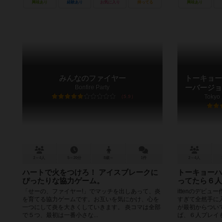
興味あり
経験あり
お気に入り
持ってる
興味あり
みんなのファイヤー
トーキョー
Bonfire Party
ーバージョ
Tokyo 
5.9
2～4人
5～20分
8歳～
1件
2～4人
ハートで火をつけろ！ アイスブレークに
トーキョーハ
ぴったりな協力ゲーム。
ってたら６人
「せーの、ファイヤー!」でマッチを出しあって、炎
ittenのデビ
を育てる協力ゲームです。お互いを気にかけ、心を
すぎて全然手に
一つにして炎を大きくしていきます。 炎コマは全部
が最初からつい
で５つ、最初は一番小さな...
ば、６人プレイもで