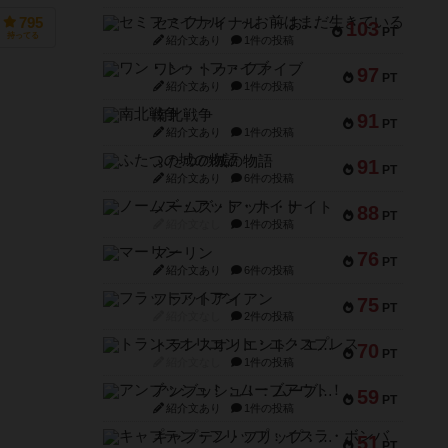
セミファイナル ～お前はまだ生きている～
795
103
PT
持ってる
紹介文あり
1件の投稿
ワン・トゥ・ファイブ
97
PT
紹介文あり
1件の投稿
南北戦争
91
PT
紹介文あり
1件の投稿
ふたつの城の物語
91
PT
紹介文あり
6件の投稿
ノームズ・アット・ナイト
88
PT
紹介文なし
1件の投稿
マーリン
76
PT
紹介文あり
6件の投稿
フラットアイアン
75
PT
紹介文なし
2件の投稿
トランスオリエント・エクスプレス
70
PT
紹介文なし
1件の投稿
アンブッシュ！：ムーブアウト！
59
PT
紹介文あり
1件の投稿
キャプテン・フリップ：イスラ・ボンバ
51
PT