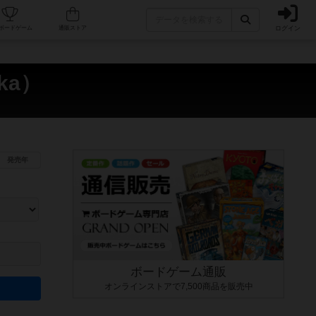
ログイン
カフェ/店舗
人気ボードゲーム
通販ストア
ka）
発売年
ます。マニュアルを読む時間や参加者へのルール説明時間は含まれていないため、初めて遊
できるよう、中世ファンタジー・クッキング・海賊同士の対決など、ゲームコンセプトを絞
にボードゲームに慣れている方向けの絞込機能です。例えば「ダイスロール」はランダム値
ボードゲーム通販
オンラインストアで7,500商品を販売中