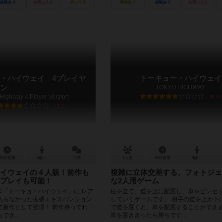
経験あり
お気に入り
持ってる
興味あり
経験あり
お気に入り
・ハイウェイ 4プレイヤ
トーキョー・ハイウェイ
ン
TOKYO HIGHWAY
Highway 4 Player Version
6.0
6.2
30分前後
8歳～
11件
2人用
30分前後
8歳～
イウェイの４人版！前作も
複雑に立体交差する、フォトジェ
プレイも可能！
な2人用ゲーム
ュー作「トーキョーハイウェイ」に レア
柱を立て、道を上に配置し、車をピンセ
入らなかった拡張エキスパンション
していくゲームです。 相手の道を上か下
て新作として登場！ 前作持ってれ
で道を置くと、車を配置することができま
き...
車を置ききったら勝ちです...