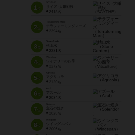
SCYTHE
1
サイズ -大鎌戦役-
位
2415名
Terraforming Mars
2
テラフォーミングマーズ
位
2394名
Stone Garden
3
枯山水
位
2281名
Viticulture
4
ワイナリーの四季
位
2272名
Agricola
5
アグリコラ
位
2120名
Azul
6
アズール
位
2034名
Splendor
7
宝石の煌き
位
2028名
Wingspan
8
ウイングスパン
位
2006名