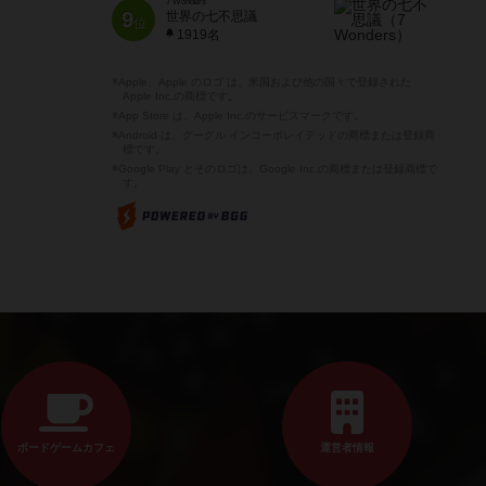
7 Wonders
9
世界の七不思議
位
1919名
※Apple、Apple のロゴ は、米国および他の国々で登録された
Apple Inc.の商標です。
※App Store は、Apple Inc.のサービスマークです。
※Android は、グーグル インコーポレイテッドの商標または登録商
標です。
※Google Play とそのロゴは、Google Inc.の商標または登録商標で
す。
ボードゲームカフェ
運営者情報