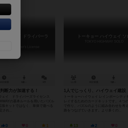
ハイウェイ ドライバーラ
トーキョー ハイウェイ ソ
TOKYO HIGHWAY SOLO
Highway Driver's License
10分前後
8歳～
0件
1人用
30分前後
8歳～
判断力が加速する！
1人でじっくり、ハイウェイ建設
ウェイ ドライバーズライセンス
トーキョーハイウェイ レインボーシティ
IGHWAYの基本ルールを用いたパズル
レイするためのカードキットです。４つの
拡張キットではなく、単体で遊べる
で作り、パズルのように組み合わせを考
され...
路をつなげていきます。より多くの...
0
0
1
13
2
0