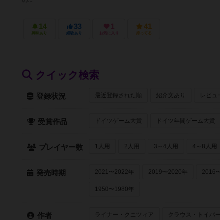
の...
14
33
1
41
興味あり
経験あり
お気に入り
持ってる
クイック検索
最近登録された順
紹介文あり
レビュ
登録状況
ドイツゲーム大賞
ドイツ年間ゲーム大賞
受賞作品
1人用
2人用
3～4人用
4～8人用
プレイヤー数
2021〜2022年
2019〜2020年
2016
発売時期
1950〜1980年
ライナー・クニツィア
クラウス・トイバ
作者