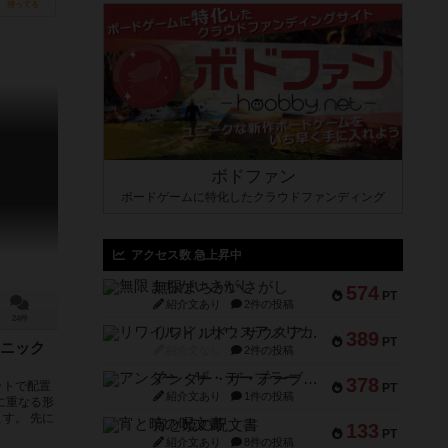
持ってる
ボドファン
ボードゲームに特化したクラウドファンディング
アクセス数 急上昇中
無限まちがいさがし
574
PT
紹介文あり
2件の投稿
24件
リワイルド：サウスアメリカ
389
PT
ニック
紹介文なし
2件の投稿
アンダー・ザ・テーブラー
378
ットで配置
PT
紹介文あり
1件の投稿
に重なる形
す。 先に
宵と暁の呪文書
133
PT
紹介文あり
8件の投稿