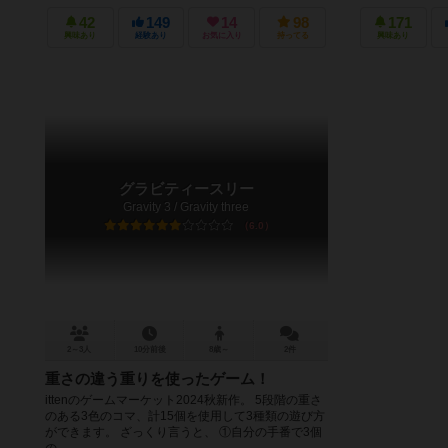
42
149
14
98
171
興味あり
経験あり
お気に入り
持ってる
興味あり
グラビティースリー
Gravity 3 / Gravity three
6.0
2～3人
10分前後
8歳～
2件
重さの違う重りを使ったゲーム！
ittenのゲームマーケット2024秋新作。 5段階の重さ
のある3色のコマ、計15個を使用して3種類の遊び方
ができます。 ざっくり言うと、 ①自分の手番で3個