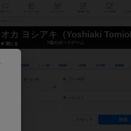
索
新着レビュー
ボードゲーム会
コミュニティ
掲示板一覧
a） 7個のボードゲーム
オカ ヨシアキ（Yoshiaki Tomio
7個のボードゲーム
閉じる
、
更新順
レート順
登録順
人気順
注目順
投稿数
ワード検索ができます。
検索できます。
プレイ対象人数に含まれるボードゲームを指定します。
目安となる所要時間を指定することができ
遊べる人数
プレイ時間
物などモチーフ・ストーリーを指定することができます。直感的にゲームシステムを理解
ゲーム性を構成するコアシステムです。主
バー
メカニクス
リセット