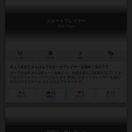
スタートプレイヤー
Start Player
2～99人
1分前後
14歳～
0件
えぇ？まだじゃんけんでスタートプレイヤーを決めてるの？？
カードの山札から1枚カードをめくり、内容を読んで該当するプレイヤ
ーがスタートプレイヤーになります 本当にスタートプレイヤーを決め
るだけのミニゲーム じゃんけんでスタートプ...
8
15
5
12
興味あり
経験あり
お気に入り
持ってる