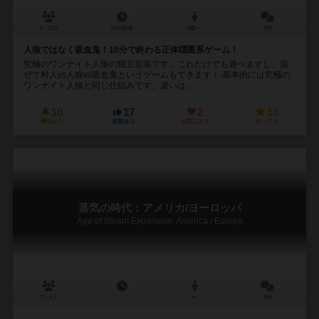
3～10人
10分前後
8歳～
2件
人狼ではなく吸血鬼！10分で終わる正体隠匿系ゲーム！
究極のワンナイト人狼の独立拡張です。これだけでも遊べますし、混
ぜて村人vs人狼vs吸血鬼というゲームもできます！ 基本的には究極の
ワンナイト人狼と同じ仕組みです。違いは...
10
17
2
14
興味あり
経験あり
お気に入り
持ってる
蒸気の時代：アメリカ/ヨーロッパ
Age of Steam Expansion: America / Europe
3～6人
－
ー
0件