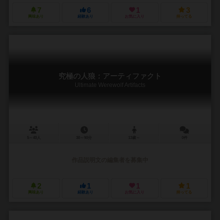
7
6
1
3
興味あり
経験あり
お気に入り
持ってる
究極の人狼：アーティファクト
Ultimate Werewolf Artifacts
5～40人
30～90分
13歳～
0件
作品説明文の編集者を募集中
2
1
1
1
興味あり
経験あり
お気に入り
持ってる