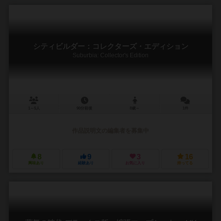
シティビルダー：コレクターズ・エディション
Suburbia: Collector's Edition
1～5人
90分前後
8歳～
1件
作品説明文の編集者を募集中
8
9
3
16
興味あり
経験あり
お気に入り
持ってる