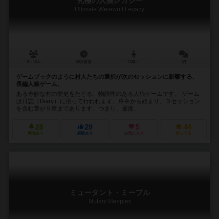
究極の人狼レガシー
Ultimate Werewolf Legacy
8～16人
60分前後
13歳～
1件
ゲームブックのように村人たちの選択が次のセッションに影響する、
長編人狼ゲーム。
ある奇妙な村の歴史をたどる、物語性のある人狼ゲームです。 ゲーム
は日誌（Diary）に沿って行われます。序章から始まり、３セッション
を含む章が５章まであります。つまり、最後...
28
29
5
44
興味あり
経験あり
お気に入り
持ってる
ミュータント・ミープル
Mutant Meeples