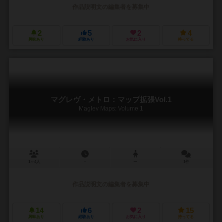
作品説明文の編集者を募集中
2
5
2
4
興味あり
経験あり
お気に入り
持ってる
マグレヴ・メトロ：マップ拡張Vol.1
Maglev Maps: Volume 1
1～4人
－
ー
1件
作品説明文の編集者を募集中
14
6
2
15
興味あり
経験あり
お気に入り
持ってる