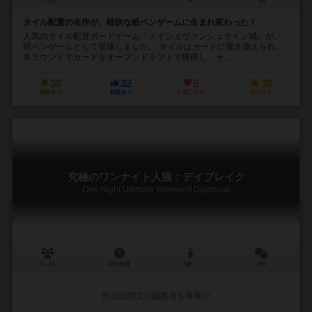
1～5人
－
ー
1件
タイル配置の名作が、軽快な紙ペンゲームに生まれ変わった！
人気のタイル配置ボードゲーム『ノイシュヴァンシュタイン城』が、
紙ペンゲームとして登場しました。 タイルはカードに置き換えられ、
各ラウンドでカードをオープンドラフトで獲得し、そ...
30
32
5
38
興味あり
経験あり
お気に入り
持ってる
究極のワンナイト人狼：デイブレイク
One Night Ultimate Werewolf Daybreak
3～7人
10分前後
8歳～
2件
作品説明文の編集者を募集中