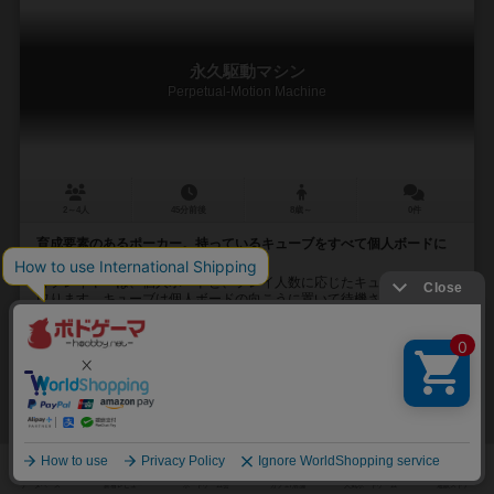
永久駆動マシン
Perpetual-Motion Machine
2～4人
45分前後
8歳～
0件
育成要素のあるポーカー。持っているキューブをすべて個人ボードに
配置した人が勝利します
各プレイヤーは、個人ボードと、プレイ人数に応じたキューブを受け
取ります。キューブは個人ボードの向こうに置いて待機させます。そ
のうち５つを手前に置いて｢活性サプライ｣とします。...
8
6
1
5
興味あり
経験あり
お気に入り
持ってる