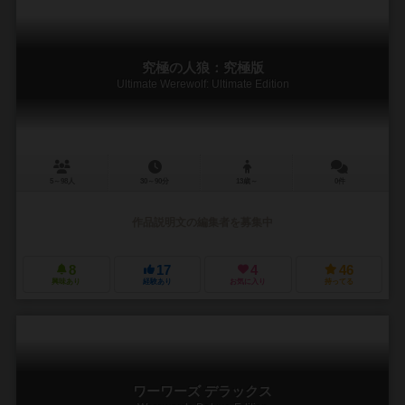
究極の人狼：究極版
Ultimate Werewolf: Ultimate Edition
5～98人
30～90分
13歳～
0件
作品説明文の編集者を募集中
8
17
4
46
興味あり
経験あり
お気に入り
持ってる
ワーワーズ デラックス