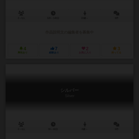
2～5人
120～140分
10歳～
0件
作品説明文の編集者を募集中
4
7
2
3
興味あり
経験あり
お気に入り
持ってる
シルバー
Silver
2～4人
30～60分
8歳～
0件