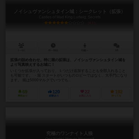
ノイシュヴァンシュタイン城：シークレット（拡張）
Castles of Mad King Ludwig: Secrets
6.1
1～4人
45～90分
13歳～
3件
拡張の詰め合わせ。特に堀の拡張は、ノイシュヴァンシュタイン城を
より写真映えするお城に！
いくつか拡張が入っており、１つだけ追加することも全部入れること
も可能です。 ・堀 スタートがいつものロビーではなく、大手門になり
ます。 堀は5000マルクでいつでも...
69
120
22
192
興味あり
経験あり
お気に入り
持ってる
究極のワンナイト人狼
One Night Ultimate Werewolf