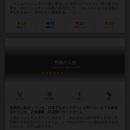
ノイシュバンシュタイン城を建築した“狂王”ルートヴィヒ2世の新たな
夢は、かのヴェルサイユ宮殿の再現でした。 プレイヤーはそんな王の
夢を叶えるべく招聘された建築家達。一つ...
43
89
12
88
興味あり
経験あり
お気に入り
持ってる
究極の人狼
Ultimate Werewolf
6.0
6～75人
30～90分
13歳～
2件
世界的に拡がっている、日本でもボードゲームを知らない人でも認知
されている、正体隠匿・対話型のカードゲーム
人狼チームと村人チームに分かれて、それぞれの勝利条件を目指して
対戦する対話型のカードゲーム。 いずれかのチームの勝利条件が達成
されたら、ゲーム終了です。