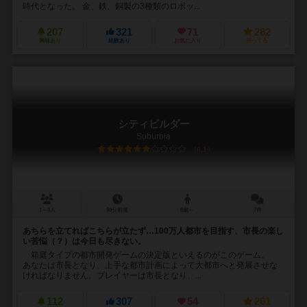
時代となった。 金、鉄、銅製の3種類のロボッ...
207
321
71
282
興味あり
経験あり
お気に入り
持ってる
シティビルダー
Suburbia
6.1
1～4人
90分前後
8歳～
7件
あちらを立てればこちらが立たず…100万人都市を目指す、市長の楽し
い苦悩（？）は今日も尽きない。
箱庭タイプの都市開発ゲームの決定版といえるのがこのゲーム。
あなたは市長となり、上手な都市計画によって大都市へと発展させな
ければなりません。プレイヤーは市長となり、...
112
307
54
261