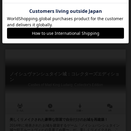
2～6人
120分前後
14歳～
1件
作品説明文の編集者を募集中
11
15
4
66
興味あり
経験あり
お気に入り
持ってる
ノイシュヴァンシュタイン城：コレクターズエディショ
ン
Castles of Mad King Ludwig: Collector's Edition
1～5人
60～90分
13歳～
1件
美しくリメイクされた豪華な部屋で自分だけのお城を再建築！
2014年に発表されたお城を建築するゲーム「ノイシュバンシュタイン
城〜狂王ルートヴィヒの見果てぬ夢〜」が、美しくリメイクされ、こ