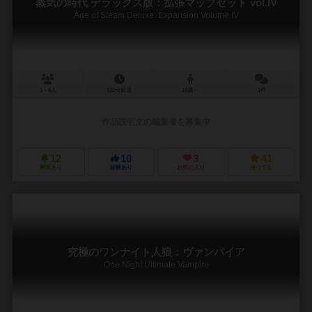
蒸気の時代 デラックス版：拡張マップセット vol.IV
Age of Steam Deluxe: Expansion Volume IV
1～6人
120分前後
14歳～
1件
作品説明文の編集者を募集中
12
10
3
41
興味あり
経験あり
お気に入り
持ってる
究極のワンナイト人狼：ヴァンパイア
One Night Ultimate Vampire