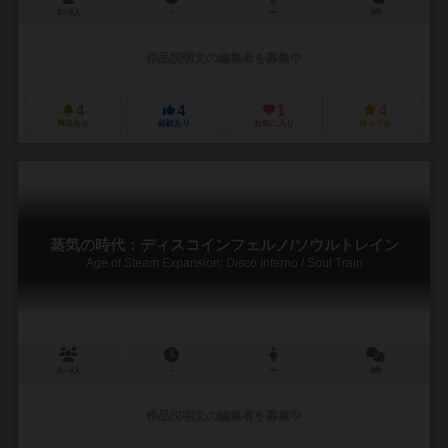
3～6人
－
ー
0件
作品説明文の編集者を募集中
4
4
1
4
興味あり
経験あり
お気に入り
持ってる
蒸気の時代：ディスコインフェルノ/ソウルトレイン
Age of Steam Expansion: Disco Inferno / Soul Train
3～6人
－
ー
0件
作品説明文の編集者を募集中