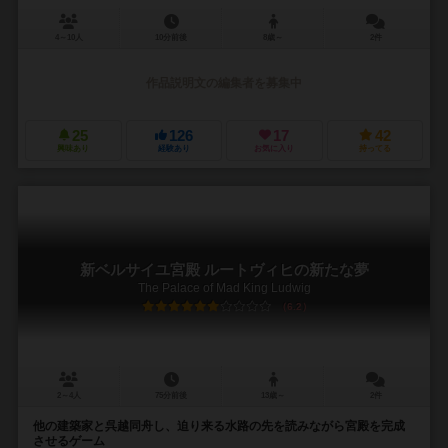
4～10人
10分前後
8歳～
2件
作品説明文の編集者を募集中
25
126
17
42
興味あり
経験あり
お気に入り
持ってる
新ベルサイユ宮殿 ルートヴィヒの新たな夢
The Palace of Mad King Ludwig
6.2
2～4人
75分前後
13歳～
2件
他の建築家と呉越同舟し、迫り来る水路の先を読みながら宮殿を完成
させるゲーム