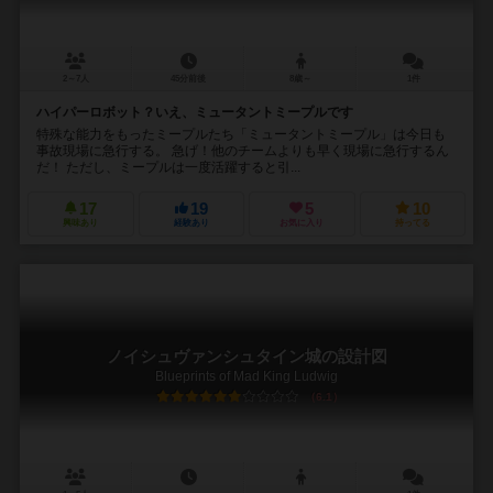
2～7人
45分前後
8歳～
1件
ハイパーロボット？いえ、ミュータントミープルです
特殊な能力をもったミープルたち「ミュータントミープル」は今日も
事故現場に急行する。 急げ！他のチームよりも早く現場に急行するん
だ！ ただし、ミープルは一度活躍すると引...
17
19
5
10
興味あり
経験あり
お気に入り
持ってる
ノイシュヴァンシュタイン城の設計図
Blueprints of Mad King Ludwig
6.1