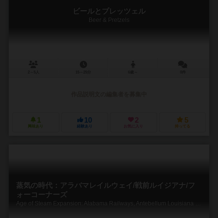
ビールとプレッツェル
Beer & Pretzels
2～5人
15～25分
6歳～
0件
作品説明文の編集者を募集中
1
10
2
5
興味あり
経験あり
お気に入り
持ってる
蒸気の時代：アラバマレイルウェイ/戦前ルイジアナ/フ
ォーコーナーズ
Age of Steam Expansion: Alabama Railways, Antebellum Louisiana & Four Corners