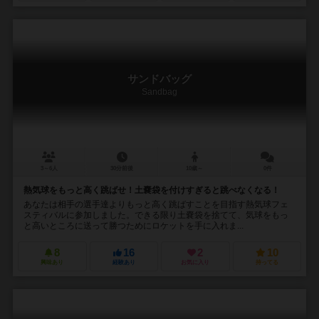
サンドバッグ
Sandbag
3～6人
30分前後
10歳～
0件
熱気球をもっと高く跳ばせ！土嚢袋を付けすぎると跳べなくなる！
あなたは相手の選手達よりもっと高く跳ばすことを目指す熱気球フェ
スティバルに参加しました。できる限り土嚢袋を捨てて、気球をもっ
と高いところに送って勝つためにロケットを手に入れま...
8
16
2
10
興味あり
経験あり
お気に入り
持ってる