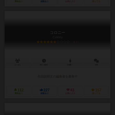
興味あり
経験あり
お気に入り
持ってる
コロニー
Colony
6.1
1～4人
45～60分
13歳～
6件
作品説明文の編集者を募集中
112
227
43
157
興味あり
経験あり
お気に入り
持ってる