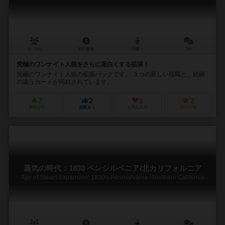
3～10人
10分前後
13歳～
2件
究極のワンナイト人狼をさらに面白くする拡張！
究極のワンナイト人狼の拡張パックです。 ３つの新しい役職と、絵柄
の違うカードが同封されています。
7
2
1
2
興味あり
経験あり
お気に入り
持ってる
蒸気の時代：1830 ペンシルベニア/北カリフォルニア
Age of Steam Expansion: 1830's Pennsylvania / Northern California