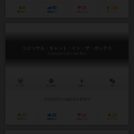
8
90
10
148
興味あり
経験あり
お気に入り
持ってる
コロッサル・キャット・イン・ザ・ボックス
Colossal Cat in the Box
2～5人
20～40分
14歳～
1件
作品説明文の編集者を募集中
27
26
10
24
興味あり
経験あり
お気に入り
持ってる