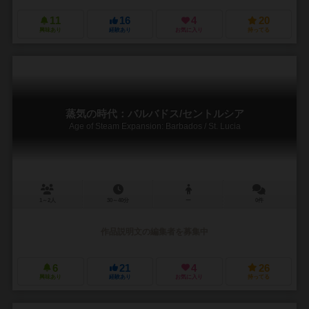
11
16
4
20
興味あり
経験あり
お気に入り
持ってる
蒸気の時代：バルバドス/セントルシア
Age of Steam Expansion: Barbados / St. Lucia
1～2人
30～40分
ー
0件
作品説明文の編集者を募集中
6
21
4
26
興味あり
経験あり
お気に入り
持ってる