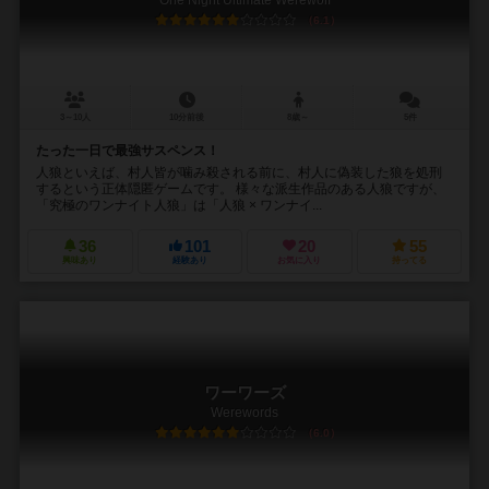
6.1
3～10人
10分前後
8歳～
5件
たった一日で最強サスペンス！
人狼といえば、村人皆が噛み殺される前に、村人に偽装した狼を処刑
するという正体隠匿ゲームです。 様々な派生作品のある人狼ですが、
「究極のワンナイト人狼」は「人狼 × ワンナイ...
36
101
20
55
興味あり
経験あり
お気に入り
持ってる
ワーワーズ
Werewords
6.0