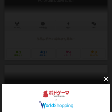
Werewords Deluxe Edition
2～20人
10分前後
8歳～
0件
作品説明文の編集者を募集中
3
17
4
9
興味あり
経験あり
お気に入り
持ってる
蒸気の時代 デラックス版：拡張マップセット vol.III
Age of Steam Deluxe: Expansion Volume III