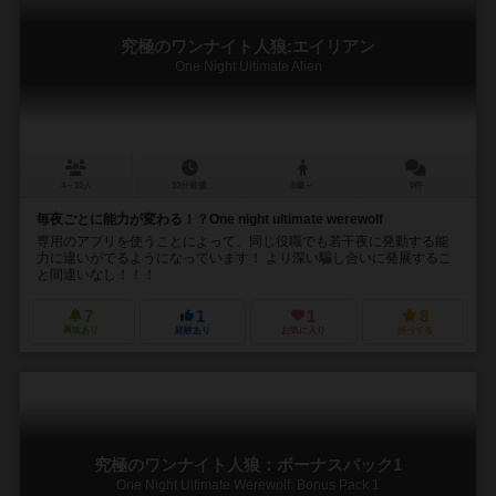
究極のワンナイト人狼:エイリアン
One Night Ultimate Alien
4～10人
10分前後
8歳～
0件
毎夜ごとに能力が変わる！？One night ultimate werewolf
専用のアプリを使うことによって、同じ役職でも若干夜に発動する能
力に違いがでるようになっています！ より深い騙し合いに発展するこ
と間違いなし！！！
7
1
1
8
興味あり
経験あり
お気に入り
持ってる
究極のワンナイト人狼：ボーナスパック1
One Night Ultimate Werewolf: Bonus Pack 1