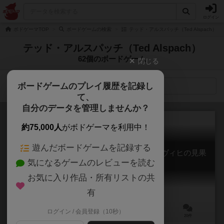
ログイン
ボドゲーマTOP
ボードゲームの検索
テッド・アルスパッチ（Ted Alspach）
テッド・アルスパッチ（Ted Alspach）
62個のボードゲーム
閉じる
ボードゲームのプレイ履歴を記録し
検索メニュー
て、
自分のデータを管理しませんか？
約75,000人
がボドゲーマを利用中！
遊んだボードゲームを記録する
ノイシュヴァンシュタイン城 ～狂王ルートヴィヒの見果
気になるゲームのレビューを読む
てぬ夢～
Castles of Mad King Ludwig
お気に入り作品・所有リストの共
6.5
有
ログイン / 会員登録（10秒）
1～4人
90分前後
13歳～
20件