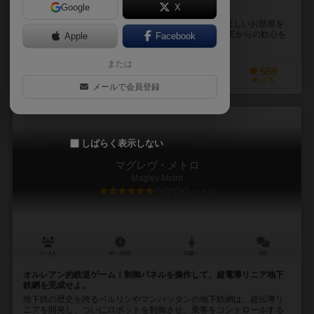
Google
X
さあ、あなただけの”世界一の城”を造ろう！！
ロビーをひとつ受け取ってからは、持っているお金でほしいお部屋を
買い取って、配置して、得点をもらって。 最後に一番王からの歓心を
Apple
Facebook
受けて点数を一番もらえれば、勝ち。 お部屋に...
または
341
869
161
589
興味あり
経験あり
お気に入り
持ってる
メールで会員登録
しばらく表示しない
マグレヴ・メトロ
Maglev Metro
6.5
1～4人
60～90分
14歳～
8件
オルレアン的鉄道ゲーム！制御パネルを操作して、超電導リニア地下
鉄網を完成せよ。
地下鉄の歴史を誇るベルリンやマンハッタンの地下鉄網は、超伝導リ
ニアを開発し、ついにロボットを制御させ、乗客をコントロールする