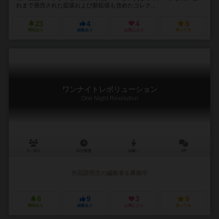
れまで発売された拡張および新拡張も含めたコレク...
23
4
4
9
興味あり
経験あり
お気に入り
持ってる
ワンナイトレボリューション
One Night Revolution
3～10人
15分前後
14歳～
1件
作品説明文の編集者を募集中
6
9
3
9
興味あり
経験あり
お気に入り
持ってる