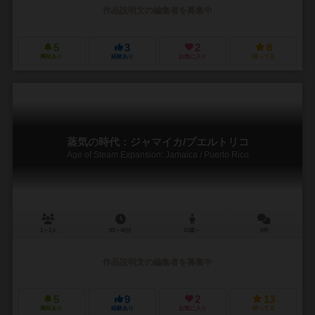
作品説明文の編集者を募集中
5
3
2
8
興味あり
経験あり
お気に入り
持ってる
蒸気の時代：ジャマイカ/プエルトリコ
Age of Steam Expansion: Jamaica / Puerto Rico
1～2人
30～40分
10歳～
0件
作品説明文の編集者を募集中
5
9
2
13
興味あり
経験あり
お気に入り
持ってる