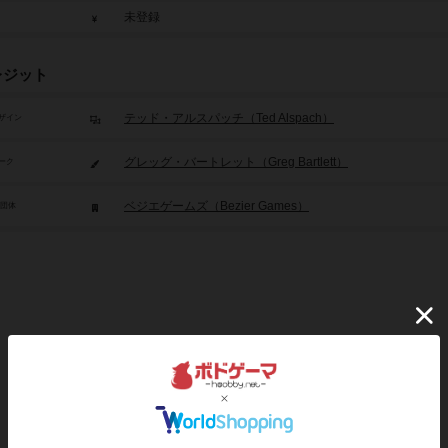
未登録
レジット
テッド・アルスパッチ（Ted Alspach）
ザイン
グレッグ・バートレット（Greg Bartlett）
ーク
ベジエゲームズ（Bezier Games）
/団体