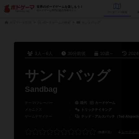
世界のボードゲームを楽しもう！
ボードゲーム専門の総合情報サイト
データベース
検
ボドゲーマTOP
ボードゲームの検索
サンドバッグ
3人～6人
30分前後
10歳～
202
サンドバッグ
Sandbag
テーマ/フレーバー
：
現代
カードゲーム
メカニクス
：
トリックテイキング
ゲームデザイナー
：
テッド・アルスパッチ（Ted Alspac
レーティン