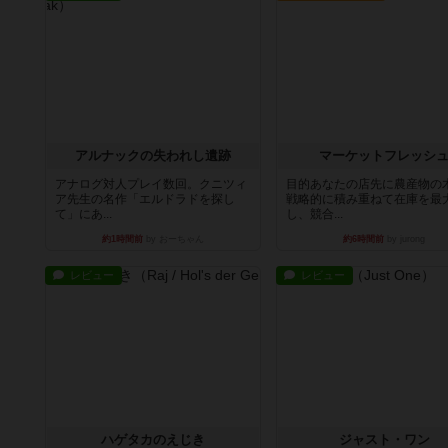
アルナックの失われし遺跡
マーケットフレッシ
アナログ対人プレイ数回。クニツィ
目的あなたの店先に農産物の
ア先生の名作「エルドラドを探し
戦略的に積み重ねて在庫を最
て」にあ...
し、競合...
約1時間前
by おーちゃん
約6時間前
by jurong
レビュー
レビュー
ハゲタカのえじき
ジャスト・ワン