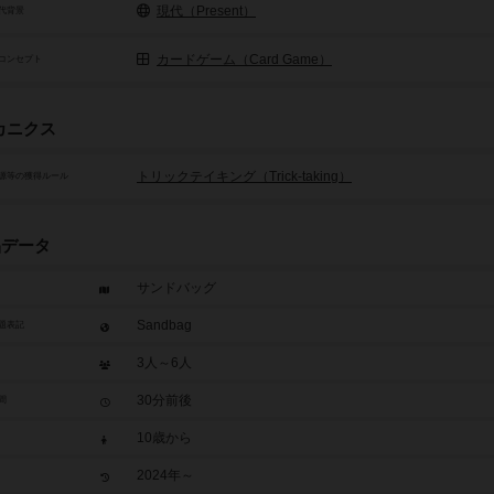
現代（Present）
代背景
カードゲーム（Card Game）
コンセプト
カニクス
トリックテイキング（Trick-taking）
源等の獲得ルール
品データ
サンドバッグ
Sandbag
題表記
3人～6人
30分前後
間
10歳から
2024年～