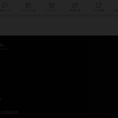
索
新着レビュー
ボードゲーム会
コミュニティ
掲示板一覧
4年～
h）
グの登録/分布