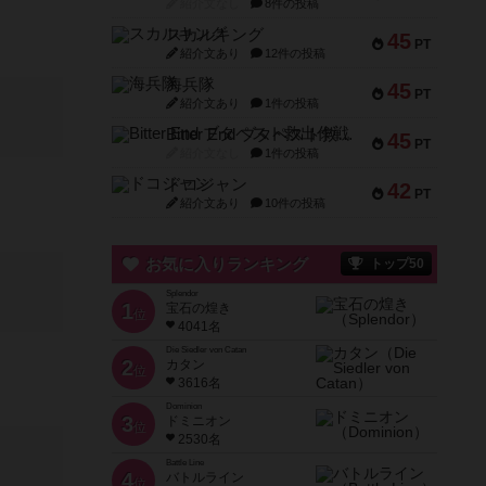
紹介文なし
8件の投稿
スカルキング
45
PT
紹介文あり
12件の投稿
海兵隊
45
PT
紹介文あり
1件の投稿
Bitter End ブタペスト救出作戦
45
PT
紹介文なし
1件の投稿
ドコジャン
42
PT
紹介文あり
10件の投稿
お気に入りランキング
トップ50
Splendor
1
宝石の煌き
位
4041名
Die Siedler von Catan
2
カタン
位
3616名
Dominion
3
ドミニオン
位
2530名
Battle Line
4
バトルライン
位