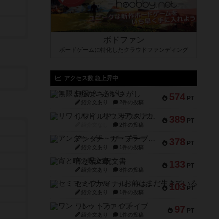
ボドファン
ボードゲームに特化したクラウドファンディング
アクセス数 急上昇中
無限まちがいさがし
574
PT
紹介文あり
2件の投稿
リワイルド：サウスアメリカ
389
PT
紹介文なし
2件の投稿
アンダー・ザ・テーブラー
378
PT
紹介文あり
1件の投稿
宵と暁の呪文書
133
PT
紹介文あり
8件の投稿
セミファイナル ～お前はまだ生きている～
103
PT
紹介文あり
1件の投稿
ワン・トゥ・ファイブ
97
PT
紹介文あり
1件の投稿