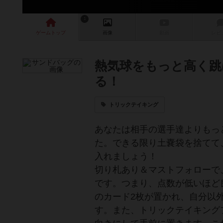
1
ゲーム
トップ
画像
動画
レビ
熱気球をもっと高く跳
る！
トリックテイキング
あなたは相手の選手達よりもっ
た。できる限り土嚢袋を捨てて
入れましょう！
切り札あり＆マストフォローで
です。つまり、点数が低いほど
のカード2枚が置かれ、自分以
す。また、トリックテイキング