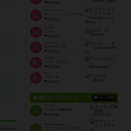
2378名
Terraforming Mars
5
テラフォーミングマーズ
位
2371名
6 nimmt!
6
ニムト
位
2202名
Carcassonne
7
カルカソンヌ
位
2191名
Wingspan
8
ウイングスパン
位
2150名
Azul
9
アズール
位
1903名
興味ありランキング
トップ50
SCYTHE
1
サイズ -大鎌戦役-
位
2415名
Terraforming Mars
2
テラフォーミングマーズ
位