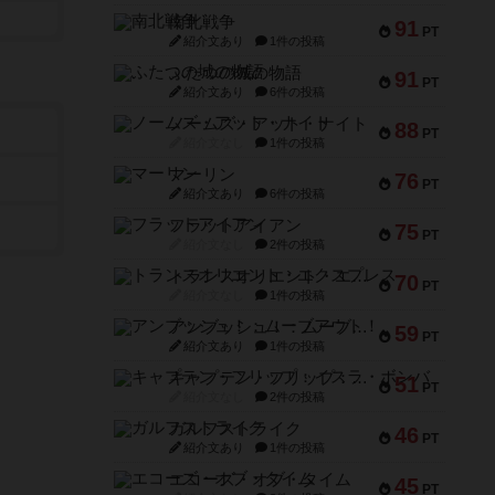
南北戦争
91
PT
紹介文あり
1件の投稿
ふたつの城の物語
91
PT
紹介文あり
6件の投稿
ノームズ・アット・ナイト
88
PT
紹介文なし
1件の投稿
マーリン
76
PT
紹介文あり
6件の投稿
フラットアイアン
75
PT
紹介文なし
2件の投稿
トランスオリエント・エクスプレス
70
PT
紹介文なし
1件の投稿
アンブッシュ！：ムーブアウト！
59
PT
紹介文あり
1件の投稿
キャプテン・フリップ：イスラ・ボンバ
51
PT
紹介文なし
2件の投稿
ガルフストライク
46
PT
紹介文あり
1件の投稿
エコーズ・オブ・タイム
45
PT