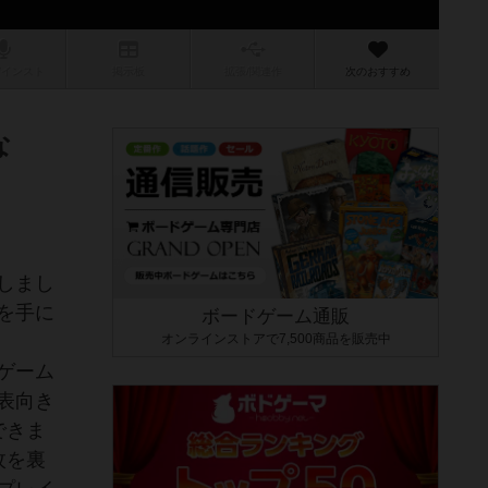
/インスト
掲示板
拡張/関連
作
次のおすすめ
な
しまし
を手に
ボードゲーム通販
オンラインストアで7,500商品を販売中
ゲーム
表向き
できま
枚を裏