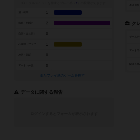
トグルスイッチを押すとプレイ感（
※
）の投票ができます
参考価格
1
運・確率
2
ク
戦略・判断力
0
交渉・立ち回り
ゲームデ
1
心理戦・ブラフ
アートワ
0
攻防・戦闘
関連企業
0
アート・外見
似たプレイ感のゲームを探す→
データに関する報告
ログインするとフォームが表示されます