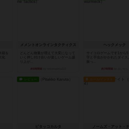
ュ
メメントオンラインタクティクス
ヘックメック
木箱を
どんどん物量が増えて大変になって
サイコロゲームです1から
大化
いく押し付け合いが楽しいゲーム盛
字と芋虫がかかれたダイス
り上が...
振っ...
約6時間前
by nekomanma222
約7時間前
by みいやん
レビュー
ルール/インスト
ピタッコカルタ
ノームズ・アット・