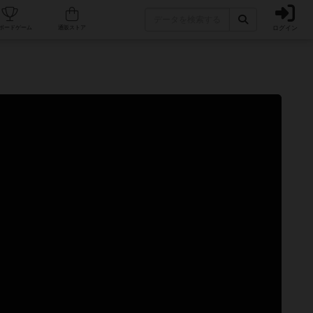
ログイン
カフェ/店舗
人気ボードゲーム
通販ストア