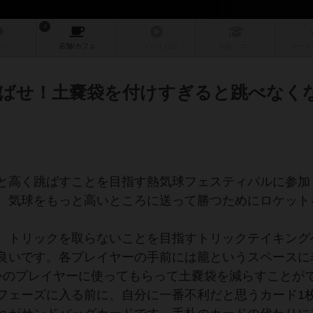
4
ュー
店舗/
カフェ
リプレイ
日記
戦略
・コツ
ルール
ばせ！土嚢袋を付けすぎると跳べなく
と高く跳ばすことを目指す熱気球フェスティバルに参加
、気球をもっと高いところに送って勝つためにロケット
、トリックを取らないことを目指すトリックテイキング
良いです。各プレイヤーの手前には籠というスペースに
外のプレイヤーに使ってもらって土嚢袋を減らすことが
フェーズに入る前に、自分に一番不利だと思うカード1