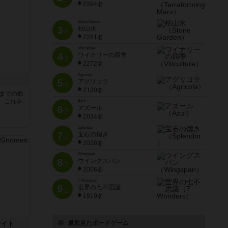
2394名
Stone Garden
3
枯山水
位
2281名
Viticulture
4
ワイナリーの四季
位
2272名
Agricola
5
アグリコラ
位
2120名
5までの数
。これを
Azul
6
アズール
位
2034名
Splendor
7
宝石の煌き
位
2028名
Wingspan
8
ウイングスパン
位
2006名
7 Wonders
9
世界の七不思議
位
1919名
最近見たボードゲーム
ナイト