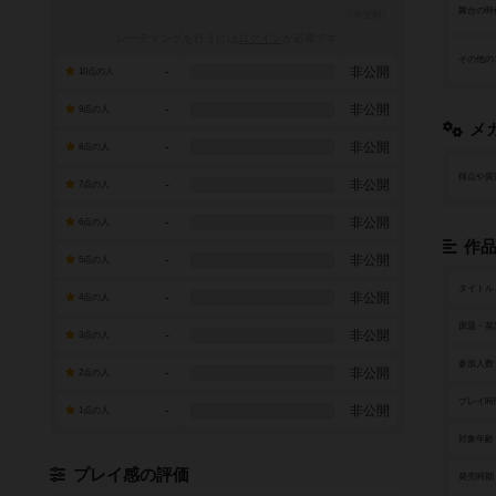
舞台の時
レーティングを行うには
ログイン
が必要です
その他の
-
非公開
10点の人
-
非公開
9点の人
メ
-
非公開
8点の人
得点や資
-
非公開
7点の人
-
非公開
6点の人
作
-
非公開
5点の人
タイトル
-
非公開
4点の人
原題・英
-
非公開
3点の人
参加人数
-
非公開
2点の人
プレイ時
-
非公開
1点の人
対象年齢
プレイ感の評価
発売時期