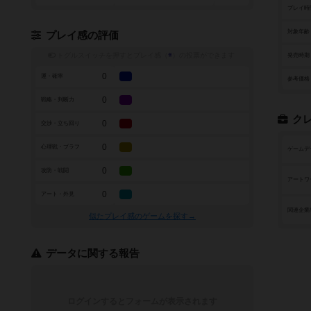
プレイ時
対象年齢
プレイ感の評価
トグルスイッチを押すとプレイ感（
※
）の投票ができます
発売時期
0
運・確率
参考価格
0
戦略・判断力
ク
0
交渉・立ち回り
0
心理戦・ブラフ
ゲームデ
0
攻防・戦闘
アートワ
0
アート・外見
関連企業
似たプレイ感のゲームを探す→
データに関する報告
ログインするとフォームが表示されます