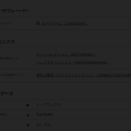
ーマ/フレーバー
カードゲーム（Card Game）
コンセプト
カニクス
セットコレクション（Set Collection）
源等の獲得ルール
ハンドマネージメント（Hand Management）
場札の獲得（ドラフト / リミテッド）（Limited / Card Drafti
ーの干渉/影響アクション
品データ
トップワッフル
Top Waffle
題表記
2人～6人