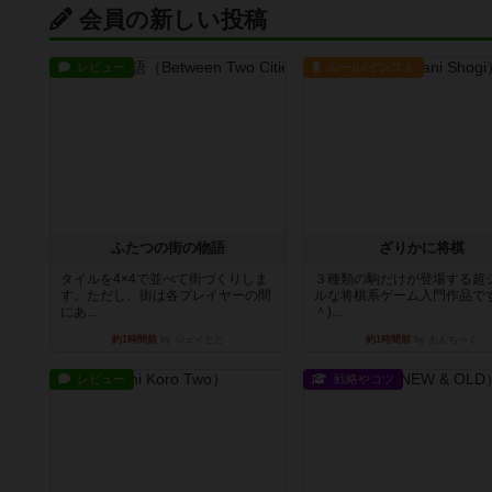
会員の新しい投稿
レビュー
ルール/インスト
ふたつの街の物語
ざりかに将棋
タイルを4×4で並べて街づくりしま
３種類の駒だけが登場する超
す。ただし、街は各プレイヤーの間
ルな将棋系ゲーム入門作品です
にあ...
＾)...
約1時間前
by ジェイとと
約1時間前
by あんちっく
レビュー
戦略やコツ