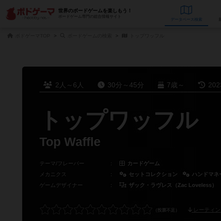
世界のボードゲームを楽しもう！
ボードゲーム専門の総合情報サイト
データベース
検
ボドゲーマTOP
ボードゲームの検索
トップワッフル
2人～6人
30分～45分
7歳～
20
トップワッフル
Top Waffle
テーマ/フレーバー
：
カードゲーム
メカニクス
：
セットコレクション
ハンドマネ
ゲームデザイナー
：
ザック・ラヴレス（Zac Loveless）
レーティン