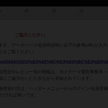
ュー
店舗/
カフェ
リプレイ
日記
戦略
・コツ
ルール
ご協力ください
ます。データベース追加申請時に以下の参考URLが入力
らもご覧ください。
説明文やレビュー等の情報は、ボドゲーマ運営事務局・
様にご協力をいただきながら登録されています。
御存知の方は、ヘッダーメニューからログイン/会員登
ただければ幸いです。