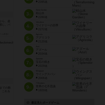
2395名
Stone Garden
3
枯山水
位
2280名
から、超
Viticulture
感じ。パ
4
ワイナリーの四季
位
2272名
ーム家族)
Agricola
5
アグリコラ
位
2120名
Azul
6
アズール
位
2034名
Splendor
7
宝石の煌き
位
2029名
Wingspan
8
ウイングスパン
位
2006名
7 Wonders
9
世界の七不思議
5までの数
位
1920名
。これを
最近見たボードゲーム