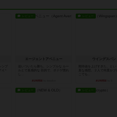
レビュー
レビュー
エージェントアベニュー
ウイングスパン
シンプ
追いついたら勝ち。シンプルな ルー
期待値を上げすぎた、とい
♪(＾
ルとで直感的な 目的で、ボドゲ慣れ
直な感想。２人で何度かプ
し...
こでも...
約2時間前
by daisdice
約2時間前
by S
レビュー
レビュー