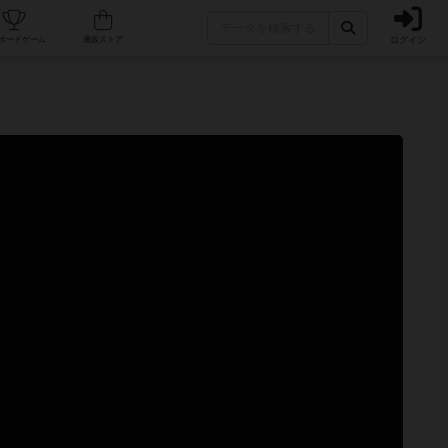
ログイン
カフェ/店舗
人気ボードゲーム
通販ストア