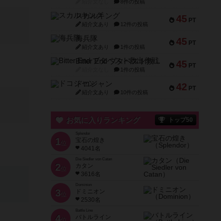
紹介文なし
8件の投稿
スカルキング
45
PT
紹介文あり
12件の投稿
海兵隊
45
PT
紹介文あり
1件の投稿
Bitter End ブタペスト救出作戦
45
PT
紹介文なし
1件の投稿
ドコジャン
42
PT
紹介文あり
10件の投稿
お気に入りランキング
トップ50
Splendor
1
宝石の煌き
位
4041名
Die Siedler von Catan
2
カタン
位
3616名
Dominion
3
ドミニオン
位
2530名
Battle Line
4
バトルライン
位