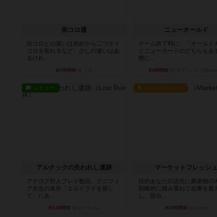
街コロ通
ニューオールド
街コロとの違いは初めから二つサイ
ゲーム終了時に、「オールド
コロを振れるなど、少しの違いはあ
とニューカードのどちらもある
るけれ...
態に...
約7時間前
by くみ
約8時間前
by オグランド（Ogulan
レビュー
ルール/インスト
アルナックの失われし遺跡
マーケットフレッシ
アナログ対人プレイ数回。クニツィ
目的あなたの店先に農産物の
ア先生の名作「エルドラドを探し
戦略的に積み重ねて在庫を最
て」にあ...
し、競合...
約11時間前
by おーちゃん
約16時間前
by jurong