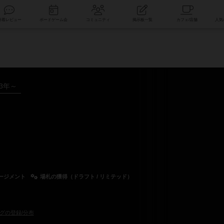
索
新着レビュー
ボードゲーム会
コミュニティ
掲示板一覧
23年～
ージメント
場札の獲得（ドラフト / リミテッド）
グの登録/分布