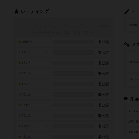
レーティング
テ
その他の
レーティングを行うには
ログイン
が必要です
-
非公開
10点の人
メ
-
非公開
9点の人
得点や資
-
非公開
8点の人
-
非公開
7点の人
プレイヤ
-
非公開
6点の人
-
非公開
5点の人
作
-
非公開
4点の人
タイトル
-
非公開
3点の人
原題・英
-
非公開
2点の人
参加人数
-
非公開
1点の人