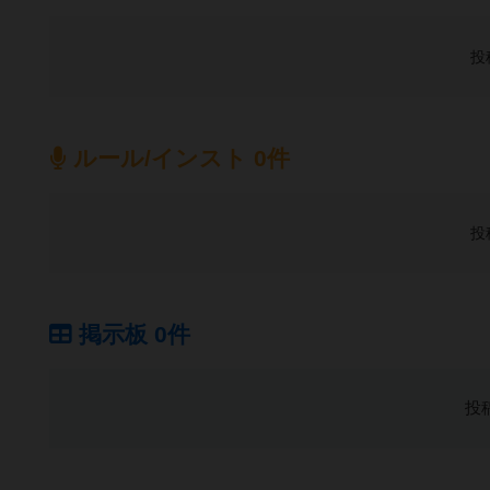
投
ルール/インスト 0件
投
掲示板 0件
投