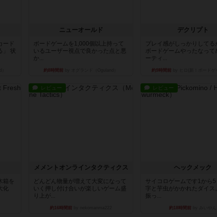
ニューオールド
デクリプト
カード
ボードゲームを1,000個以上持って
プレイ感がしっかりしてる
」 状
いるユーザー視点で良かった点と悪
ボードゲームやったなって
か...
ーティ...
d）
約8時間前
by オグランド（Oguland）
約9時間前
by ヒロ(新！ボードゲ
レビュー
レビュー
ュ
メメントオンラインタクティクス
ヘックメック
木箱を
どんどん物量が増えて大変になって
サイコロゲームです1から
大化
いく押し付け合いが楽しいゲーム盛
字と芋虫がかかれたダイス
り上が...
振っ...
約16時間前
by nekomanma222
約18時間前
by みいやん