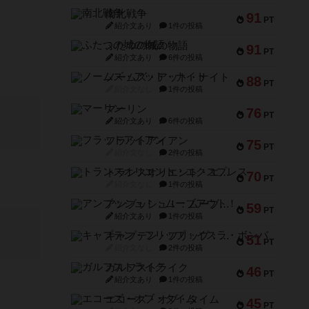
南北戦争
91
PT
紹介文あり
1件の投稿
ふたつの城の物語
91
PT
紹介文あり
6件の投稿
ノームズ・アット・ナイト
88
PT
紹介文なし
1件の投稿
マーリン
76
PT
紹介文あり
6件の投稿
フラットアイアン
75
PT
紹介文なし
2件の投稿
トランスオリエント・エクスプレス
70
PT
紹介文なし
1件の投稿
アンブッシュ！：ムーブアウト！
59
PT
紹介文あり
1件の投稿
キャプテン・フリップ：イスラ・ボンバ
51
PT
紹介文なし
2件の投稿
ガルフストライク
46
PT
紹介文あり
1件の投稿
エコーズ・オブ・タイム
45
PT