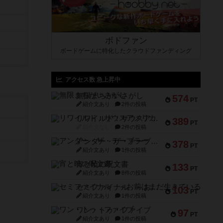
ボドファン
ボードゲームに特化したクラウドファンディング
アクセス数 急上昇中
無限まちがいさがし
574
PT
紹介文あり
2件の投稿
リワイルド：サウスアメリカ
389
PT
紹介文なし
2件の投稿
アンダー・ザ・テーブラー
378
PT
紹介文あり
1件の投稿
宵と暁の呪文書
133
PT
紹介文あり
8件の投稿
セミファイナル ～お前はまだ生きている～
103
PT
紹介文あり
1件の投稿
ワン・トゥ・ファイブ
97
PT
紹介文あり
1件の投稿