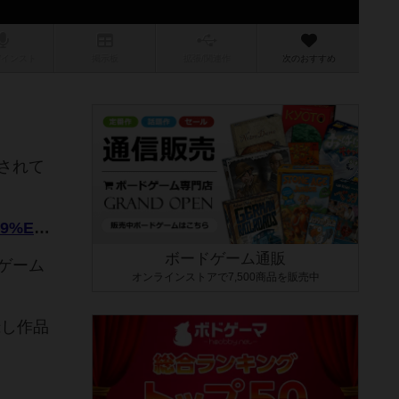
/インスト
掲示板
拡張/関連
作
次のおすすめ
されて
https://niji-games.jimdofree.com/2024/10/23/%E3%83%9C%E3%83%BC%E3%83%89%E3%82%B2%E3%83%BC%E3%83%A0%E7%B4%B9%E4%BB%8B-top-waffle-%E3%83%88%E3%83%83%E3%83%97%E3%83%AF%E3%83%83%E3%83%95%E3%83%AB/
ボードゲーム通販
ゲーム
オンラインストアで7,500商品を販売中
録し作品