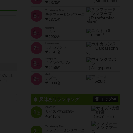
2378名
Terraforming Mars
5
テラフォーミングマーズ
位
2371名
6 nimmt!
6
ニムト
位
2202名
Carcassonne
7
カルカソンヌ
位
2191名
Wingspan
8
ウイングスパン
位
2150名
Azul
うのが正
9
アズール
レイ。こ
位
1903名
興味ありランキング
トップ50
SCYTHE
1
サイズ -大鎌戦役-
位
2415名
Terraforming Mars
2
テラフォーミングマーズ
位