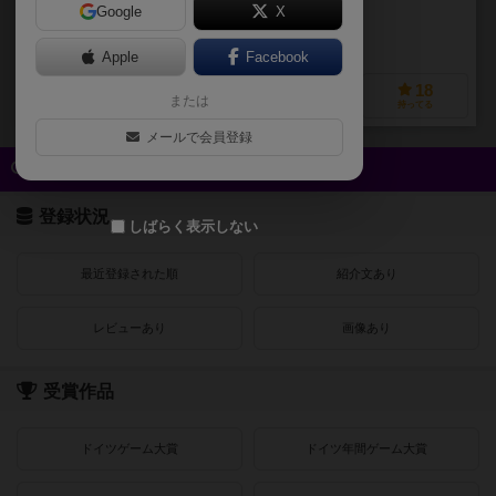
Google
X
作品説明文の編集者を募集中
Apple
Facebook
11
12
1
18
または
興味あり
経験あり
お気に入り
持ってる
メールで会員登録
クイック検索
登録状況
しばらく表示しない
最近登録された順
紹介文あり
レビューあり
画像あり
受賞作品
ドイツゲーム大賞
ドイツ年間ゲーム大賞