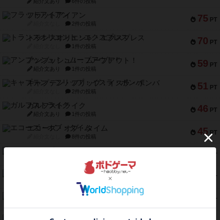
紹介文あり
6件の投稿
フラットアイアン
75
PT
紹介文なし
2件の投稿
トランスオリエント・エクスプレス
70
PT
紹介文なし
1件の投稿
アンブッシュ！：ムーブアウト！
59
PT
紹介文あり
1件の投稿
キャプテン・フリップ：イスラ・ボンバ
51
PT
紹介文なし
2件の投稿
ガルフストライク
46
PT
紹介文あり
1件の投稿
エコーズ・オブ・タイム
45
PT
紹介文なし
8件の投稿
スカルキング
45
PT
紹介文あり
12件の投稿
海兵隊
45
PT
紹介文あり
1件の投稿
Bitter End ブタペスト救出作戦
45
PT
紹介文なし
1件の投稿
ドコジャン