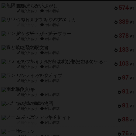
無限まちがいさがし
574
PT
紹介文あり
2件の投稿
リワイルド：サウスアメリカ
389
PT
紹介文なし
2件の投稿
アンダー・ザ・テーブラー
378
PT
紹介文あり
1件の投稿
宵と暁の呪文書
133
PT
紹介文あり
8件の投稿
セミファイナル ～お前はまだ生きている～
103
PT
紹介文あり
1件の投稿
ワン・トゥ・ファイブ
97
PT
紹介文あり
1件の投稿
南北戦争
91
PT
紹介文あり
1件の投稿
ふたつの城の物語
91
PT
紹介文あり
6件の投稿
ノームズ・アット・ナイト
88
PT
紹介文なし
1件の投稿
マーリン
76
PT