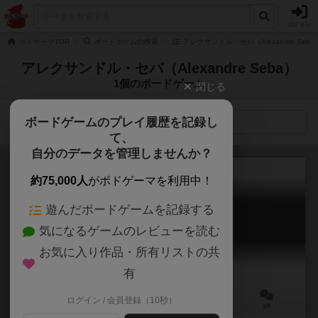
ログイン
ボドゲーマTOP
ボードゲームの検索
アレクサンドル・セバ（Alexandre Seb
アレクサンドル・セバ（Alexandre Seba）
1個のボードゲーム
閉じる
ボードゲームのプレイ履歴を記録し
検索メニュー
て、
自分のデータを管理しませんか？
約75,000人
がボドゲーマを利用中！
遊んだボードゲームを記録する
すまいるライフ
気になるゲームのレビューを読む
Smile Life
お気に入り作品・所有リストの共
有
ログイン / 会員登録（10秒）
2～6人
20～60分
12歳～
1件