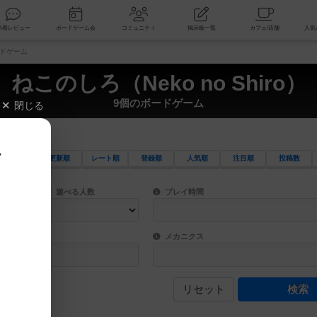
索
新着レビュー
ボードゲーム会
コミュニティ
掲示板一覧
ボードゲーム
ねこのしろ（Neko no Shiro）
9個のボードゲーム
閉じる
、
更新順
レート順
登録順
人気順
注目順
投稿数
ワード検索ができます。
検索できます。
プレイ対象人数に含まれるボードゲームを指定します。
目安となる所要時間を指定することができ
遊べる人数
プレイ時間
物などモチーフ・ストーリーを指定することができます。直感的にゲームシステムを理解
ゲーム性を構成するコアシステムです。主
バー
メカニクス
リセット