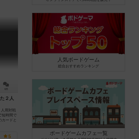
人気ボードゲーム
総合おすすめランキング
0件
た２人
２人用対戦
で短時間で
のカードと
ボードゲームカフェ一覧
5