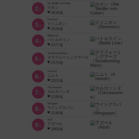
Die Siedler von Catan
2
カタン
位
3616名
Dominion
3
ドミニオン
位
2528名
Battle Line
4
バトルライン
位
2377名
Terraforming Mars
5
テラフォーミングマーズ
位
2370名
6 nimmt!
6
ニムト
位
2201名
Carcassonne
7
カルカソンヌ
位
2190名
Wingspan
8
ウイングスパン
位
2149名
Azul
9
アズール
位
1903名