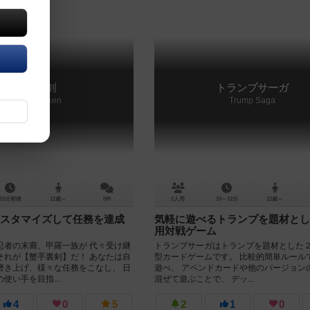
蟹手裏剣
トランプサーガ
Kani Syuriken
Trump Saga
15分前後
12歳～
0件
2人用
10～12分
12歳～
スタマイズして任務を達成
気軽に遊べるトランプを題材とし
用対戦ゲーム
忍者の末裔、甲羅一族が 代々受け継
トランプサーガはトランプを題材とした
それが【蟹手裏剣】だ！ あなたは自
型カードゲームです。 比較的簡単ルール
磨き上げ、様々な任務をこなし、 日
遊べ、 アペンドカードや他のバージョン
使い手を目指...
混ぜて遊ぶことで、 デッ...
4
0
5
2
1
0