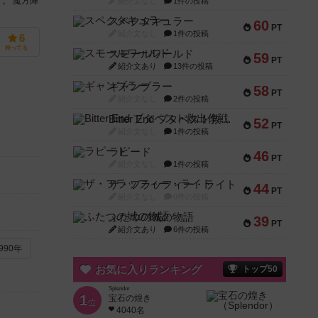
。 魔方陣
紹介文なし
1件の投稿
スペクタキュラー
60
PT
紹介文なし
1件の投稿
6
持ってる
スモールワールド
59
PT
紹介文あり
13件の投稿
ギャンブラー
58
PT
紹介文なし
2件の投稿
Bitter End ブタペスト救出作戦
52
PT
紹介文なし
1件の投稿
ラピード
46
PT
紹介文なし
1件の投稿
ザ・フラッフィー・ライト
44
PT
紹介文なし
0件の投稿
ふたつの城の物語
39
PT
紹介文あり
6件の投稿
990年
お気に入りランキング
トップ50
Splendor
1
宝石の煌き
位
4040名