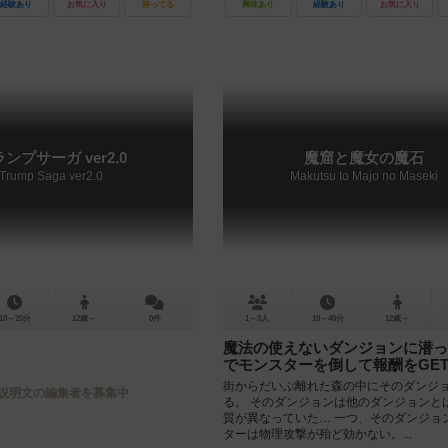
経験あり
お気に入り
持ってる
興味あり
経験あり
お気に入り
ンプサーガ ver2.0
魔窟と魔女の魔石
Trump Saga ver2.0
Makutsu to Majo no Maseki
10～20分
12歳～
0件
1～3人
10～40分
12歳～
魔法の使えないダンジョンに潜っ
でモンスターを倒して報酬をGE
街からだいぶ離れた森の中にそのダンジ
説明文の編集者を募集中
る。 そのダンジョンは他のダンジョンと
質が異なっていた… 一つ、そのダンジョ
ターは物理攻撃が殆ど効かない。...