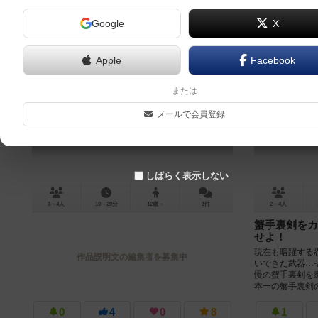
Google
X
Apple
Facebook
激闘！？後出しコロシアム！
または
Gekito!? Atodashi Colosseum
メールで会員登録
しばらく表示しない
3～4人
10～20分
12歳～
1件
2～4人
蟹手裏剣をカ
せよ！
現在も暗躍する
作品説明文の編集者を募集中
いできた武器…
慢の蟹手裏剣を
本一の蟹手裏剣の
0
4
0
8
1