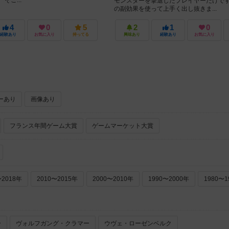
そこ...
モンスターを撃退したプレイヤーだけです
の副効果を使って上手く出し抜きま...
4
0
5
2
1
0
経験あり
お気に入り
持ってる
興味あり
経験あり
お気に入り
ーあり
画像あり
フランス年間ゲーム大賞
ゲームマーケット大賞
〜2018年
2010〜2015年
2000〜2010年
1990〜2000年
1980〜1
ー
ヴォルフガング・クラマー
ウヴェ・ローゼンベルク