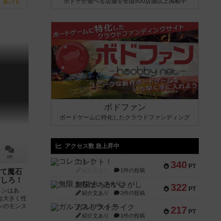
ボドゲが遊べる店舗を全国500店舗以上掲載中
持ってる
ボドファン
ボードゲームに特化したクラウドファンディング
アクセス数 急上昇中
0件
コレクト！
340
PT
紹介文なし
1件の投稿
て魔石
Tしろ！
無限まちがいさがし
322
PT
ョンはあ
紹介文あり
2件の投稿
は大きく性
ンのモンス
ガルフストライク
217
PT
紹介文あり
1件の投稿