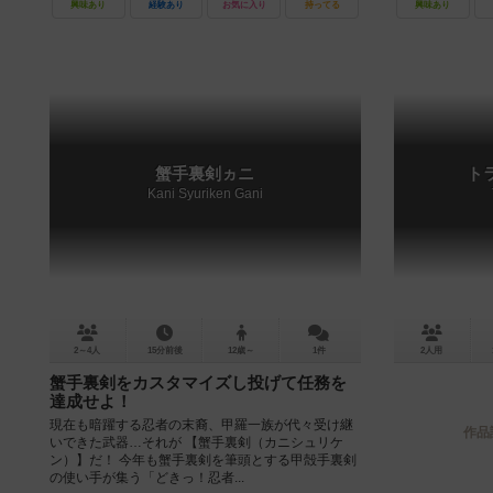
興味あり
経験あり
お気に入り
持ってる
興味あり
蟹手裏剣ヵニ
トラ
Kani Syuriken Gani
2～4人
15分前後
12歳～
1件
2人用
蟹手裏剣をカスタマイズし投げて任務を
達成せよ！
現在も暗躍する忍者の末裔、甲羅一族が代々受け継
作品
いできた武器…それが 【蟹手裏剣（カニシュリケ
ン）】だ！ 今年も蟹手裏剣を筆頭とする甲殻手裏剣
の使い手が集う「どきっ！忍者...