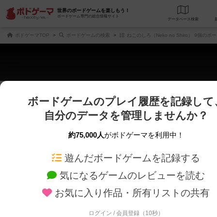
世界のボードゲームを楽しもう！
ボードゲーム専門の総合情報サイト
データベース
検
ボドゲーマTOP
ボードゲームの検索
ねこのしろ（Neko no Shiro） 9個の
ボードゲームのプレイ履歴を記録して
さくさく表示
じっくり表示
自分のデータを管理しませんか？
商品名、商品説明文、デザイナー名、テーマ名、メカニクス名を対象にフリー
ゲームデザイナー名を指定して
フリーワード
ゲームデザイナー
約75,000人
がボドゲーマを利用中！
遊んだボードゲームを記録する
対象年齢を指定します。
世界観や登場人
対象年齢
テーマ/フレー
気になるゲームのレビューを読む
お気に入り作品・所有リストの共有
ログイン / 会員登録（10秒）