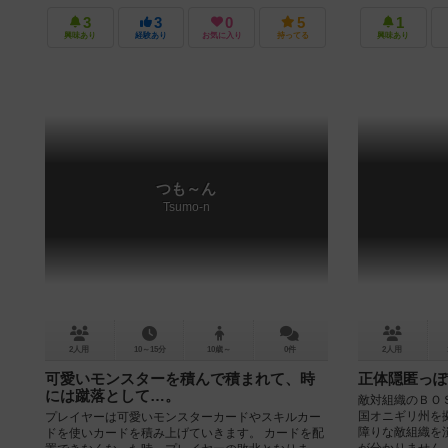
3
3
0
5
1
興味あり
経験あり
お気に入り
持ってる
興味あり
つも～ん
Tsumo-n
2人用
10～15分
10歳～
0件
2人用
可愛いモンスターを積んで積まれて、時
正体隠匿っぽ
には蹴落として…。
敵対組織のＢＯ
国オニギリ州を
プレイヤーは可愛いモンスターカードやスキルカー
障りな敵組織を
ドを使いカードを積み上げていきます。 カードを配