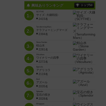
興味ありランキング
トップ50
SCYTHE
1
サイズ -大鎌戦役-
位
2415名
Terraforming Mars
2
テラフォーミングマーズ
位
2394名
Stone Garden
3
枯山水
位
2281名
Viticulture
4
ワイナリーの四季
位
2272名
Agricola
5
アグリコラ
位
2119名
Azul
6
アズール
位
2035名
Splendor
7
宝石の煌き
位
2028名
Wingspan