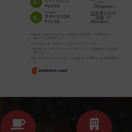
8
ウイングスパン
位
2006名
7 Wonders
9
世界の七不思議
位
1919名
※Apple、Apple のロゴ は、米国および他の国々で登録された
Apple Inc.の商標です。
※App Store は、Apple Inc.のサービスマークです。
※Android は、グーグル インコーポレイテッドの商標または登録商
標です。
※Google Play とそのロゴは、Google Inc.の商標または登録商標で
す。