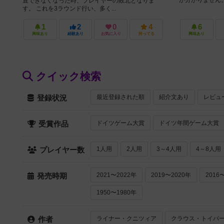
が分かりません。 
置できなくなった時、プレイヤーの敗北となりま
す。 これを3ラウンド行い、多く...
1
2
0
4
6
興味あり
経験あり
お気に入り
持ってる
興味あり
クイック検索
最近登録された順
紹介文あり
レビュ
登録状況
ドイツゲーム大賞
ドイツ年間ゲーム大賞
受賞作品
1人用
2人用
3～4人用
4～8人用
プレイヤー数
2021〜2022年
2019〜2020年
2016
発売時期
1950〜1980年
ライナー・クニツィア
クラウス・トイバ
作者