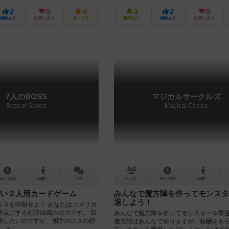
2
0
4
3
2
0
経験あり
お気に入り
持ってる
興味あり
経験あり
お気に入り
7人のBOSS
マジカルサークルズ
Boss of Seven
Magical Circles
15～25分
10歳～
0件
2～3人
20～40分
12歳～
い２人用カードゲーム
みんなで魔方陣を作ってモンスタ
退しよう！
ＳＳを暗殺せよ！ あなたはコメリカ
拠点にする犯罪組織のボスです。 目
みんなで魔方陣を作ってモンスターを撃
潰したいのですが、相手のボスの顔
魔方陣はみんなで作りますが、報酬をも