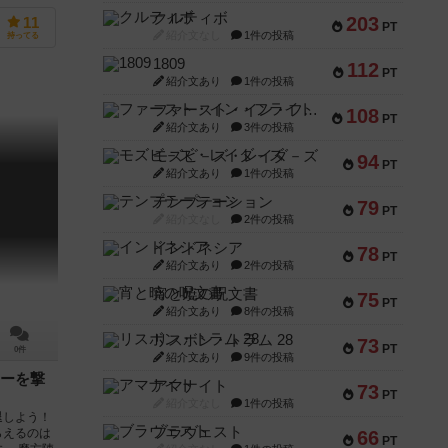
クルティボ
203
11
PT
紹介文なし
1件の投稿
持ってる
1809
112
PT
紹介文あり
1件の投稿
ファースト・イン・フライト
108
PT
紹介文あり
3件の投稿
モズビ－ズ・レイダ－ズ
94
PT
紹介文あり
1件の投稿
テンプテーション
79
PT
紹介文なし
2件の投稿
インドネシア
78
PT
紹介文あり
2件の投稿
宵と暁の呪文書
75
PT
紹介文あり
8件の投稿
リスボン・トラム 28
73
PT
0件
紹介文あり
9件の投稿
ーを撃
アマナイト
73
PT
紹介文なし
1件の投稿
退しよう！
ブラヴェスト
らえるのは
66
PT