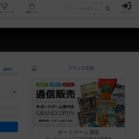
ログイン
カフェ/店舗
人気ボードゲーム
通販ストア
発売年
ます。マニュアルを読む時間や参加者へのルール説明時間は含まれていないため、初めて遊
できるよう、中世ファンタジー・クッキング・海賊同士の対決など、ゲームコンセプトを絞
にボードゲームに慣れている方向けの絞込機能です。例えば「ダイスロール」はランダム値
ボードゲーム通販
オンラインストアで7,500商品を販売中