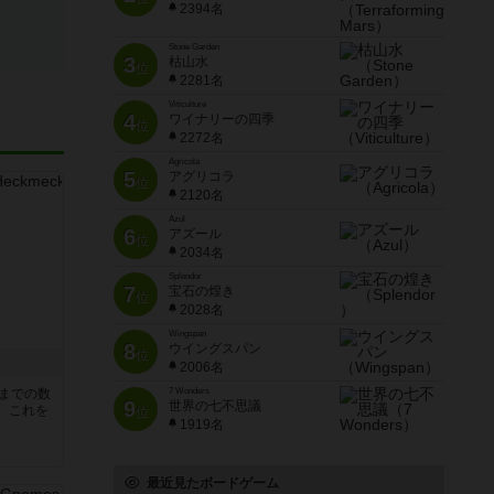
2394名
Stone Garden
3
枯山水
位
2281名
Viticulture
4
ワイナリーの四季
位
2272名
Agricola
5
アグリコラ
位
2120名
Azul
6
アズール
位
2034名
Splendor
7
宝石の煌き
位
2028名
Wingspan
8
ウイングスパン
位
2006名
5までの数
7 Wonders
9
世界の七不思議
。これを
位
1919名
最近見たボードゲーム