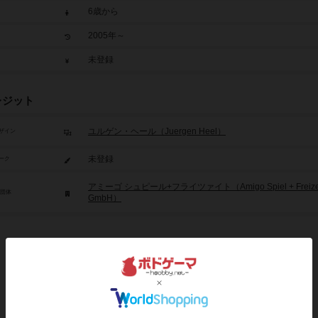
6歳から
2005年～
未登録
レジット
ユルゲン・ヘール（Juergen Heel）
ザイン
未登録
ーク
アミーゴ シュピール+フライツァイト（Amigo Spiel + Freize
/団体
GmbH）