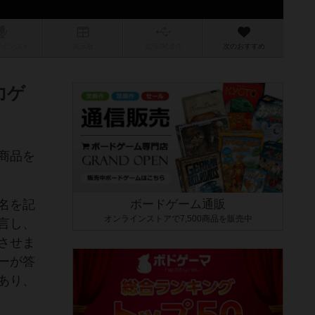
/インスト
掲示板
拡張/関連
作
次のおすすめ
力ゲ
商品を
名を記
ボードゲーム通販
オンラインストアで7,500商品を販売中
言し、
させま
ーが答
あり、