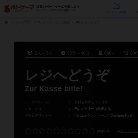
世界のボードゲームを楽しもう！
ボードゲーム専門の総合情報サイト
データベース
検
ボドゲーマTOP
ボードゲームの検索
レジへどうぞ
2人～5人
30分～40分
6歳～
20
レジへどうぞ
Zur Kasse bitte!
テーマ/フレーバー
：
登録を募集しています
メカニクス
：
メモリー（記憶する）
ゲームデザイナー
：
ユルゲン・ヘール（Juergen Heel）
レーティン