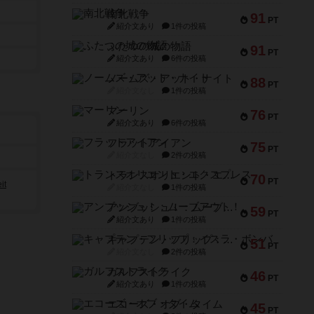
南北戦争
91
PT
紹介文あり
1件の投稿
ふたつの城の物語
91
PT
紹介文あり
6件の投稿
ノームズ・アット・ナイト
88
PT
紹介文なし
1件の投稿
マーリン
76
PT
紹介文あり
6件の投稿
フラットアイアン
75
PT
紹介文なし
2件の投稿
トランスオリエント・エクスプレス
70
PT
it
紹介文なし
1件の投稿
アンブッシュ！：ムーブアウト！
59
PT
紹介文あり
1件の投稿
キャプテン・フリップ：イスラ・ボンバ
51
PT
紹介文なし
2件の投稿
ガルフストライク
46
PT
紹介文あり
1件の投稿
エコーズ・オブ・タイム
45
PT