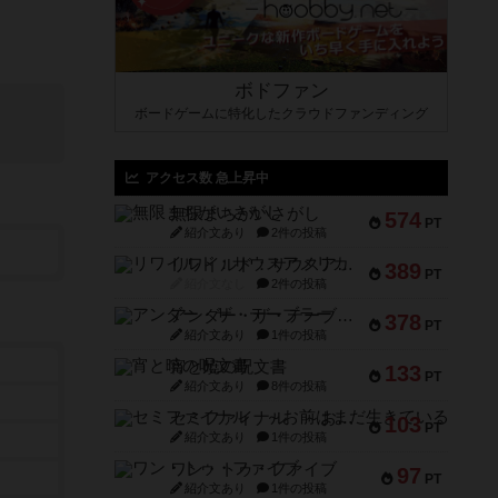
ボドファン
ボードゲームに特化したクラウドファンディング
アクセス数 急上昇中
無限まちがいさがし
574
PT
紹介文あり
2件の投稿
リワイルド：サウスアメリカ
389
PT
紹介文なし
2件の投稿
アンダー・ザ・テーブラー
378
PT
紹介文あり
1件の投稿
宵と暁の呪文書
133
PT
紹介文あり
8件の投稿
セミファイナル ～お前はまだ生きている～
103
PT
紹介文あり
1件の投稿
ワン・トゥ・ファイブ
97
PT
紹介文あり
1件の投稿