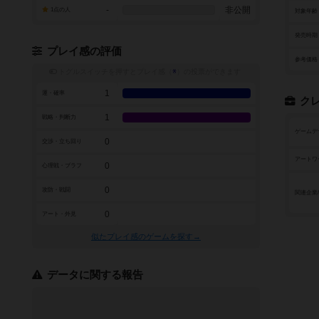
-
非公開
1点の人
対象年齢
発売時期
プレイ感の評価
参考価格
トグルスイッチを押すとプレイ感（
※
）の投票ができます
1
運・確率
ク
1
戦略・判断力
ゲームデ
0
交渉・立ち回り
アートワ
0
心理戦・ブラフ
0
攻防・戦闘
関連企業
0
アート・外見
似たプレイ感のゲームを探す→
データに関する報告