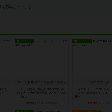
稿を募集しています
レビュー
レビュー
ュ
メメントオンラインタクティクス
ヘックメック
木箱を
どんどん物量が増えて大変になって
サイコロゲームです1から
大化
いく押し付け合いが楽しいゲーム盛
字と芋虫がかかれたダイス
り上が...
振っ...
約7時間前
by nekomanma222
約8時間前
by みいやん