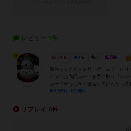
ログインするとフォームが表示されます
レビュー 1件
神
126名
1名
0
画像
商品を覚えるメモリーゲームで、山札
れていた商品カードを手に取り『レジ
カードがなにかを宣言して外れたら黙れ
うらまこ
続きを読む（3年弱前）
リプレイ 0件
投