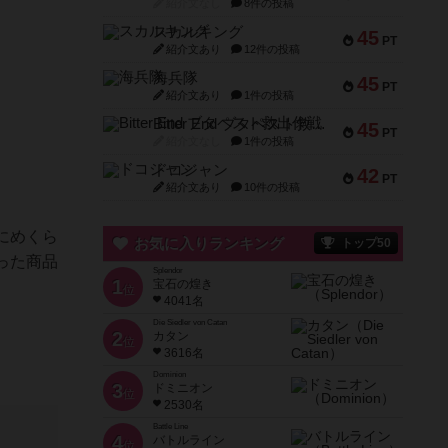
紹介文なし
8件の投稿
スカルキング
45
PT
紹介文あり
12件の投稿
海兵隊
45
PT
紹介文あり
1件の投稿
Bitter End ブタペスト救出作戦
45
PT
紹介文なし
1件の投稿
ドコジャン
42
PT
紹介文あり
10件の投稿
にめくら
お気に入りランキング
トップ50
った商品
Splendor
1
宝石の煌き
位
4041名
Die Siedler von Catan
2
カタン
位
3616名
Dominion
3
ドミニオン
位
2530名
Battle Line
4
バトルライン
位