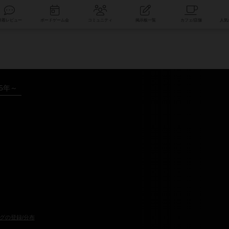
索
新着レビュー
ボードゲーム会
コミュニティ
掲示板一覧
05年～
グの登録/分布