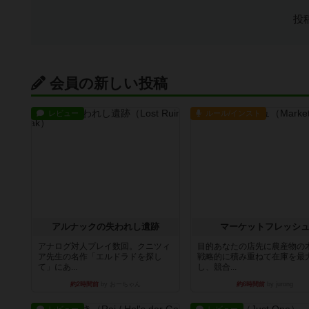
投
会員の新しい投稿
レビュー
ルール/インスト
アルナックの失われし遺跡
マーケットフレッシ
アナログ対人プレイ数回。クニツィ
目的あなたの店先に農産物の
ア先生の名作「エルドラドを探し
戦略的に積み重ねて在庫を最
て」にあ...
し、競合...
約2時間前
by おーちゃん
約6時間前
by jurong