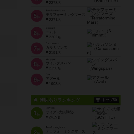
2378名
Terraforming Mars
5
テラフォーミングマーズ
位
2371名
6 nimmt!
6
ニムト
位
2202名
Carcassonne
7
カルカソンヌ
位
2191名
Wingspan
8
ウイングスパン
位
2150名
Azul
9
アズール
位
1903名
興味ありランキング
トップ50
SCYTHE
1
サイズ -大鎌戦役-
位
2415名
Terraforming Mars
2
テラフォーミングマーズ
位