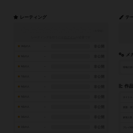
レーティング
テ
レーティングを行うには
ログイン
が必要です
-
非公開
10点の人
メ
-
非公開
9点の人
-
非公開
8点の人
情報の扱
-
非公開
7点の人
作
-
非公開
6点の人
-
非公開
5点の人
タイトル
-
非公開
4点の人
原題・英
-
非公開
3点の人
参加人数
-
非公開
2点の人
プレイ時