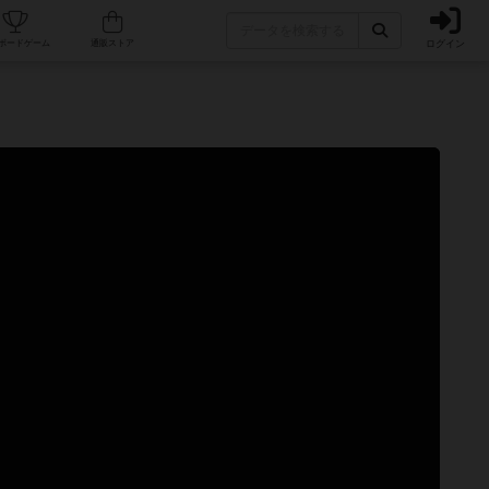
ログイン
カフェ/店舗
人気ボードゲーム
通販ストア