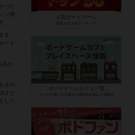
かった
レジ係
人気ボードゲーム
す。
総合おすすめランキング
ます。
カード
商品カ
あるの
ボードゲームカフェ一覧
試すと
ボドゲが遊べる店舗を全国500店舗以上掲載中
をした