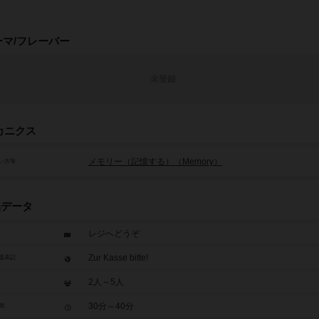
ーマ/フレーバー
未登録
カニクス
メモリー（記憶する）（Memory）
い方等
品データ
レジへどうぞ
Zur Kasse bitte!
題表記
2人～5人
30分～40分
間