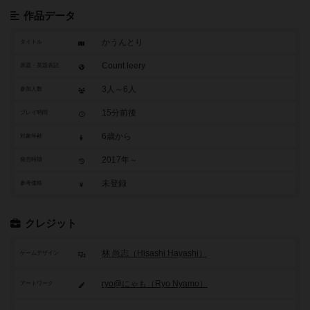
作品データ
かうんとり
タイトル
Count leery
原題・英題表記
3人～6人
参加人数
15分前後
プレイ時間
6歳から
対象年齢
2017年～
発売時期
未登録
参考価格
クレジット
林 尚志（Hisashi Hayashi）
ゲームデザイン
ryo@にゃも（Ryo Nyamo）
アートワーク