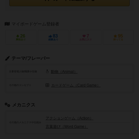
マイボードゲーム登録者
26
83
7
95
興味あり
経験あり
お気に入り
持ってる
テーマ/フレーバー
動物（Animal）
主要登場人物/職業や生物
カードゲーム（Card Game）
その他のコンセプト
メカニクス
アクションゲーム（Action）
その他のメカニクスや仕組み
言葉遊び（Word Game）