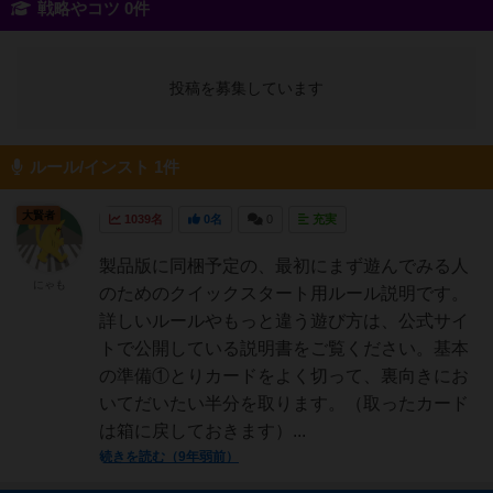
戦略やコツ 0件
投稿を募集しています
ルール/インスト 1件
大賢者
1039名
0名
0
充実
製品版に同梱予定の、最初にまず遊んでみる人
にゃも
のためのクイックスタート用ルール説明です。
詳しいルールやもっと違う遊び方は、公式サイ
トで公開している説明書をご覧ください。基本
の準備①とりカードをよく切って、裏向きにお
いてだいたい半分を取ります。（取ったカード
は箱に戻しておきます）...
続きを読む（9年弱前）