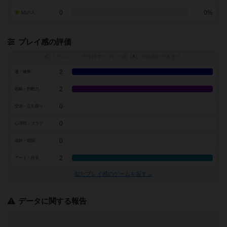
0
0%
1点の人
プレイ感の評価
トグルスイッチを押すとプレイ感（
※
）の投票ができます
2
運・確率
2
戦略・判断力
0
交渉・立ち回り
0
心理戦・ブラフ
0
攻防・戦闘
2
アート・外見
似たプレイ感のゲームを探す→
データに関する報告