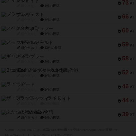
アマナイト
73
PT
紹介文なし
1件の投稿
ブラヴェスト
66
PT
紹介文なし
1件の投稿
スペクタキュラー
60
PT
紹介文なし
1件の投稿
スモールワールド
59
PT
紹介文あり
13件の投稿
ギャンブラー
58
PT
紹介文なし
2件の投稿
Bitter End ブタペスト救出作戦
52
PT
紹介文なし
1件の投稿
ラピード
46
PT
紹介文なし
1件の投稿
ザ・フラッフィー・ライト
44
PT
紹介文なし
0件の投稿
ふたつの城の物語
39
PT
紹介文あり
6件の投稿
※Apple、Apple のロゴ は、米国および他の国々で登録されたApple Inc.の商標です。
※App Store は、Apple Inc.のサービスマークです。