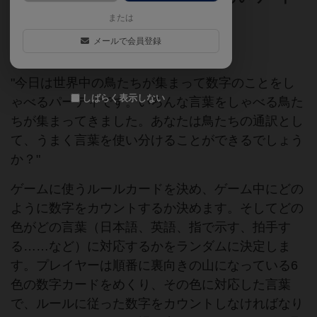
アクションゲーム。
または
メールで会員登録
ゲームマーケット2017秋（東京）
鳥
"今日は世界中の鳥たちが集まって数字のことをし
しばらく表示しない
ゃべるパーティです。いろんな言葉をしゃべる鳥た
ちが集まってきました。あなたは鳥たちの通訳とし
て、うまく言葉を使い分けることができるでしょう
か？"
ゲームに使うルールカードを決め、ゲーム中にどの
ように数字をカウントするか決めます。そしてどの
色がどの言葉（日本語、英語、指で示す、拍手す
る……など）に対応するかをランダムに決定しま
す。プレイヤーは順番に裏向きの山になっている6
色の数字カードをめくり、その色に対応した言葉
で、ルールに従った数字をカウントしなければなり