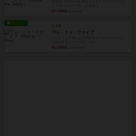
笑えるバカゲームを集めているライトゲーマーと
してのレビューです。正体隠...
約11時間前
by toyota
レビュー
充実
ワン・トゥ・ファイブ
とにかくお手軽にすき間時間をうめるゲームとし
て重宝するゲームです。いわ...
約12時間前
by nabekoh