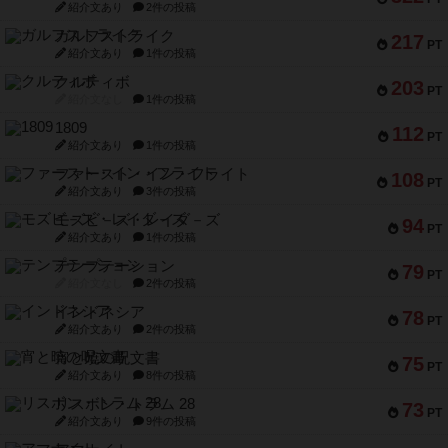
紹介文あり
2件の投稿
ガルフストライク
217
PT
紹介文あり
1件の投稿
クルティボ
203
PT
紹介文なし
1件の投稿
1809
112
PT
紹介文あり
1件の投稿
ファースト・イン・フライト
108
PT
紹介文あり
3件の投稿
モズビ－ズ・レイダ－ズ
94
PT
紹介文あり
1件の投稿
テンプテーション
79
PT
紹介文なし
2件の投稿
インドネシア
78
PT
紹介文あり
2件の投稿
宵と暁の呪文書
75
PT
紹介文あり
8件の投稿
リスボン・トラム 28
73
PT
紹介文あり
9件の投稿