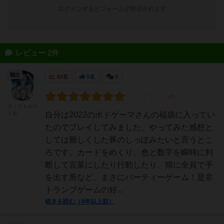
ログインするとフォームが表示されます
レビュー 2件
戦士
42名
0名
0
ク・リトルリ
トル
自分は2022のボドゲーマさんの福袋に入ってい
たのでプレイしてみました、やってみた感想と
しては難しくした豚のしっぽみたいと言うとこ
ろです、カードをめくり、色と数字を瞬時に判
断して言葉にしたり行動したり、猫に全員で手
を出す所など、まさにパーティーゲーム！是非
トランプゲームの好...
続きを読む（4年以上前）