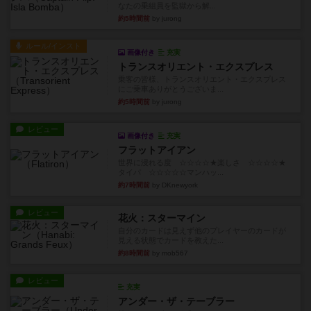
なたの乗組員を監獄から解...
約5時間前
by jurong
ルール/インスト
画像付き
充実
トランスオリエント・エクスプレス
乗客の皆様、トランスオリエント・エクスプレス
にご乗車ありがとうございま...
約5時間前
by jurong
レビュー
画像付き
充実
フラットアイアン
世界に浸れる度 ☆☆☆☆★楽しさ ☆☆☆☆★
タイパ ☆☆☆☆☆マンハッ...
約7時間前
by DKnewyork
レビュー
花火：スターマイン
自分のカードは見えず他のプレイヤーのカードが
見える状態でカードを教えた...
約8時間前
by mob567
レビュー
充実
アンダー・ザ・テーブラー