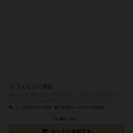
かうんとりの通販
遊ぶたびに変わるルールと言葉で、ただしくカウントし
よう！もどかしさが楽しいワードアクションゲーム。
1～2営業日以内に発送
日本語ルール付き/日本語版
1,980
¥
（税込）
カートに追加する