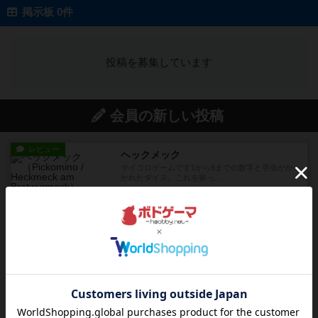
掲示板 0件
投稿を募集しています
会員の新しい投稿
レビュー
ヘックメック
サイコロゲームです1から5までの数字と芋虫がか
かれたダイス。これを振っ...
11分前
by みいやん
レビュー
ハゲタカのえじき
超有名なゲームですが、初めてプレイしました。1
から15までのカードがプ...
19分前
by みいやん
レビュー
ジャスト・ワン
まぁ面白かった‼️よくテレビとかのバラエティなん
かで、お題がわからずに...