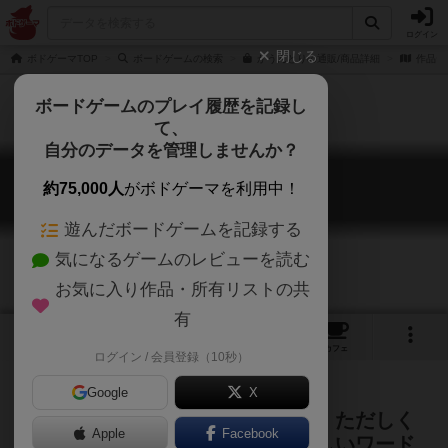
ログイン
閉じる
ボドゲーマTOP
ボードゲームの検索
かうんとりの通販/商品詳細
作品デ
ボードゲームのプレイ履歴を記録し
て、
自分のデータを管理しませんか？
かうんとり
約75,000人
がボドゲーマを利用中！
Count leery
遊んだボードゲームを記録する
気になるゲームのレビューを読む
お気に入り作品・所有リストの共
有
2
2
16
トップ
画像
動画
レビュー
カフェ
ログイン / 会員登録（10秒）
Google
X
遊ぶたびに変わるルールと言葉で、ただしく
Apple
Facebook
カウントしよう！もどかしさが楽しいワード