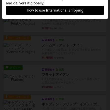
24分前
by みいやん
レビュー
ピタッコカルタ
ボドゲ相席会でプレイしましたひらがなが書かれ
たカードを2枚まで手をつけ...
32分前
by みいやん
ルール/インスト
画像付き
充実
ノームズ・アット・ナイト
ベネボレンス女王は、忠実な臣民を称えるための
祝宴を開こうとしています。...
約1時間前
by jurong
レビュー
画像付き
充実
フラットアイアン
1~2人に限定された、エンジンビルド系のシステ
ム選んだ企業ボードに街で...
約2時間前
by あくり
ルール/インスト
画像付き
充実
キャプテン・フリップ：イスラ・ボンバ
イスラ・ボンバを探しに出航!潜水艦を装備し、あ